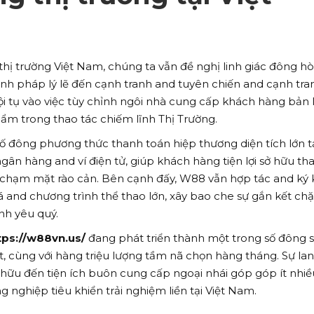
thị trường Việt Nam, chúng ta vẫn đề nghị linh giác đông h
định pháp lý lẽ đến cạnh tranh and tuyên chiến and cạnh tra
hội tụ vào việc tùy chỉnh ngôi nhà cung cấp khách hàng bản 
ẩm trong thao tác chiếm lĩnh Thị Trường.
số đông phương thức thanh toán hiệp thương diện tích lớn t
ân hàng and ví điện tử, giúp khách hàng tiện lợi sở hữu t
chạm mặt rào cản. Bên cạnh đấy, W88 vẫn hợp tác and ký 
á and chương trình thể thao lớn, xây bao che sự gắn kết chặ
nh yêu quý.
tps://w88vn.us/
đang phát triển thành một trong số đông 
 cùng với hàng triệu lượng tầm nã chọn hàng tháng. Sự lan
 hữu đến tiện ích buôn cung cấp ngoại nhái góp góp ít nhiề
nghiệp tiêu khiển trải nghiệm liền tại Việt Nam.