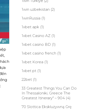
1win Turkiye
(2)
1win uzbekistan
(2)
1winRussia
(1)
1xbet apk
(1)
1xbet Casino AZ
(1)
1xbet casino BD
(1)
iệp
1xbet casino french
(1)
ết,
khách
1xbet Korea
(1)
dựa
1xbet pt
(1)
 đến
22bet
(1)
ưởng
t
33 Greatest Things You Can Do
In Thessaloniki, Greece The
Greatest Itinerary" – 904
(4)
70 Slottica Ekskluzywną Grę