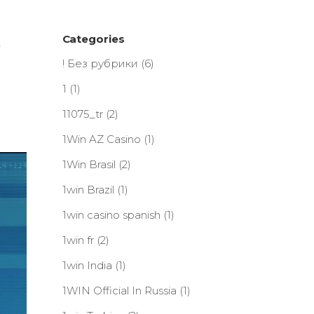
Categories
! Без рубрики
(6)
1
(1)
11075_tr
(2)
1Win AZ Casino
(1)
1Win Brasil
(2)
1win Brazil
(1)
1win casino spanish
(1)
1win fr
(2)
1win India
(1)
1WIN Official In Russia
(1)