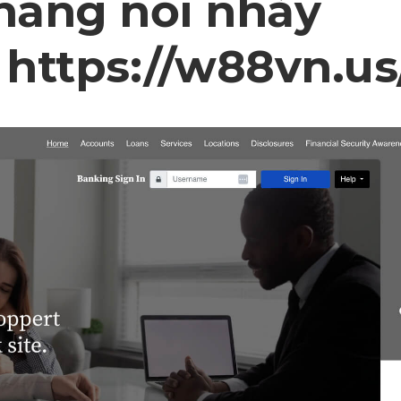
 năng nổi nhảy
 https://w88vn.us