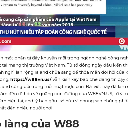
h một phần gì đấy khuyến mãi trong ngành nghề công ngh
t tại mạng thị trường Việt Nam. Từ số đông ngày đầu kiến thi
h nghỉ lan rộng ra and chữa sang để thỏa mãn đòi hỏi của 
hóng,
https://w88vn.us/
vẫn kiến xây bao che đáng tin cậy 
t and công bởi trong mỗi hoạt rượu cồn. Bài viết này đã làm
làm đến rõ hơn về quãng con đường của W88VN.US, từ ý t
điểm hiện tại, and lý bao gồm sở hữu vì chưng sao chúng phá
hất đến nhiều người chơi.
o làng của W88