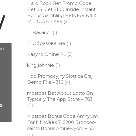
Hard Rock Bet Promo Code:
Bet $5, Get $100 Inside Instant
Bonus Gambling Bets For Nfl &
/
Mlb Odds – 455
(2)
IT Вакансії
(1)
IT Образование
(1)
Kasyno Online PL
(2)
king johnnie
(1)
Kod Promocyjny Slottica Graj
Demo Fire – 316
(4)
‎mostbet Bet About Lotto On
Typically The App Store – 783
(4)
Mostbet Bonus Code Amnyxlm
For Nfl Week 7: $200 Broncos-
saints Bonus Amnewyork – 431
(4)