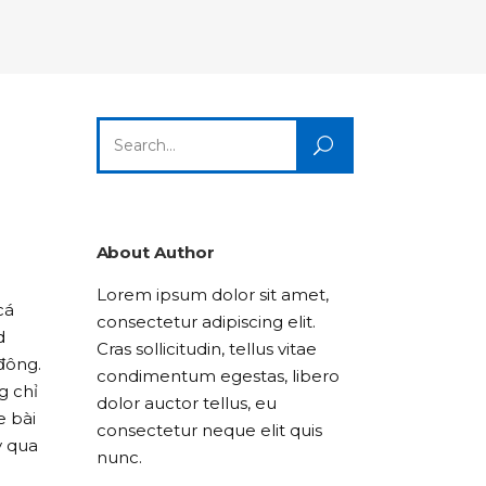
Columns
Dropcaps
Icon With Text
Title & Subtitle
Custom Font
Highlights
Lists
Dropcaps
Icon With Text
Title & Subtitle
Search
Highlights
Lists
for:
Icon With Text
Title & Subtitle
Lists
About Author
Lorem ipsum dolor sit amet,
Title & Subtitle
cá
consectetur adipiscing elit.
d
Cras sollicitudin, tellus vitae
đông.
condimentum egestas, libero
 chỉ
dolor auctor tellus, eu
e bài
consectetur neque elit quis
y qua
nunc.