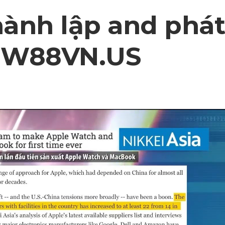
hành lập and phát
a W88VN.US