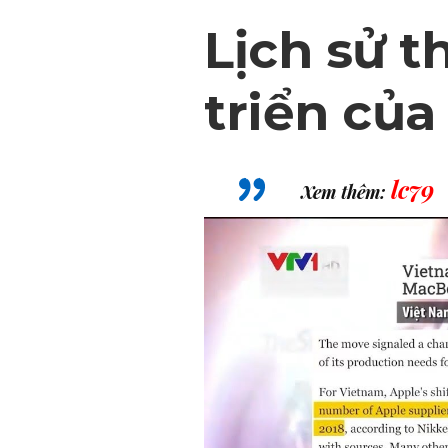
Lịch sử t
triển củ
lc79
Xem thêm: