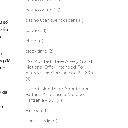
casinò online it
(1)
casino utan svensk licens
(1)
ừ số
Điều
casinos
(1)
i
choct
(1)
crazy time
(2)
nd
ng để
Do Mostbet Have A Very Grand
National Offer Intended For
ũng
Aintree This Coming Year? – 604
(3)
Expert Blog Page About Sports
y đã
Betting And Casino Mostbet
Tanzania – 301
(4)
êu
FinTech
(1)
Forex Trading
(1)