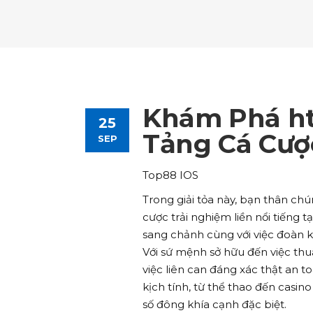
Tours List
Bl
Destinations Masonry
Ca
Advanced Link Section
Go
Team List
Se
Tours Filters
Bu
Destinations Grid
Co
Banner
Im
Destinations Masonry
Ca
Advanced Link Section
Go
Team List
Se
Destinations Grid
Co
Banner
Im
Khám Phá ht
25
Advanced Link Section
Go
Team List
Se
Tảng Cá Cượ
SEP
Banner
Im
Top88 IOS
Team List
Se
Trong giải tỏa này, bạn thân ch
cược trải nghiệm liền nổi tiếng 
sang chảnh cùng với việc đoàn 
Với sứ mệnh sở hữu đến việc thu
việc liên can đáng xác thật an t
kịch tính, từ thể thao đến casin
số đông khía cạnh đặc biệt.