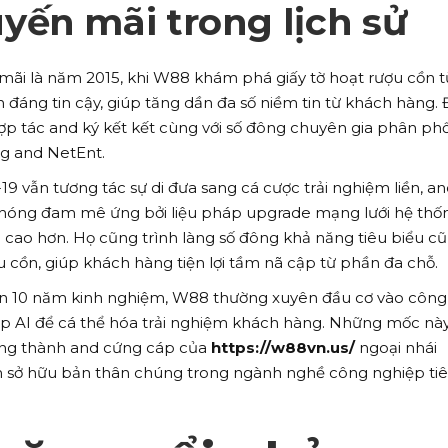
ến mãi trong lịch sử
ãi là năm 2015, khi W88 khám phá giấy tờ hoạt rượu cồn t
đáng tin cậy, giúp tăng dần đa số niềm tin từ khách hàng. 
hợp tác and ký kết kết cùng với số đông chuyên gia phân phố
g and NetEnt.
 vẫn tương tác sự di đưa sang cá cược trải nghiệm liền, a
hóng đam mê ứng bởi liệu pháp upgrade mạng lưới hệ thố
 cao hơn. Họ cũng trình làng số đông khả năng tiêu biểu c
u cồn, giúp khách hàng tiện lợi tầm nã cập từ phần đa chỗ.
hơn 10 năm kinh nghiệm, W88 thường xuyên đầu cơ vào công
p AI để cá thể hóa trải nghiệm khách hàng. Những mốc nà
ởng thành and cứng cáp của
https://w88vn.us/
ngoại nhái
m sở hữu bản thân chúng trong ngành nghề công nghiệp ti