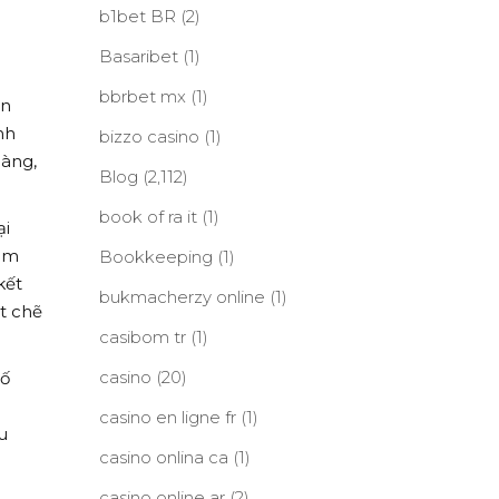
b1bet BR
(2)
Basaribet
(1)
bbrbet mx
(1)
òn
nh
bizzo casino
(1)
làng,
Blog
(2,112)
book of ra it
(1)
ại
ham
Bookkeeping
(1)
kết
bukmacherzy online
(1)
t chẽ
casibom tr
(1)
casino
(20)
số
casino en ligne fr
(1)
u
casino onlina ca
(1)
casino online ar
(2)