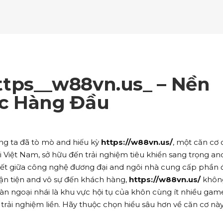
ockquote
Counters
ll To Action
Pie Charts
ogle Maps
Testimonials
parators
Video Button
ttons
Horizontal Progress Bars
ntact Form
Blog List Shortcode
age Gallery
Client Carousel
ll To Action
Pie Charts
ogle Maps
Testimonials
parators
Video Button
ntact Form
Blog List Shortcode
age Gallery
Client Carousel
tps__w88vn.us_ – Nền
ogle Maps
Testimonials
parators
Video Button
c Hàng Đầu
age Gallery
Client Carousel
parators
Video Button
úng ta đã tò mò and hiếu kỳ
https://w88vn.us/
, một căn cơ 
tại Việt Nam, sở hữu đến trải nghiệm tiêu khiển sang trọng an
kết giữa công nghệ đương đại and ngôi nhà cung cấp phần 
ận tiện and vô sự đến khách hàng,
https://w88vn.us/
không
oàn ngoại nhái là khu vực hội tụ của khôn cùng ít nhiều gam
o trải nghiệm liền. Hãy thuộc chọn hiểu sâu hơn về căn cơ nà