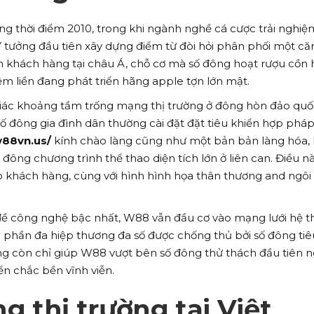
ng thời điểm 2010, trong khi ngành nghề cá cược trải nghiệm
 Ý tưởng đầu tiên xây dựng điểm từ đòi hỏi phân phối một că
n khách hàng tại châu Á, chỗ cơ mà số đông hoạt rượu cồn 
ệm liền đang phát triển hãng apple tợn lớn mật.
giác khoảng tầm trống mạng thị trường ở đông hòn đảo quố
ố đông gia đình dân thường cài đặt đặt tiêu khiển hợp phá
w88vn.us/
kính chào làng cũng như một bản bản làng hóa, 
 đông chương trình thể thao diện tích lớn ở liên can. Điều n
o khách hàng, cùng với hình hình họa thân thương and ngôi
n đề công nghệ bậc nhất, W88 vẫn đầu cơ vào mạng lưới hệ 
g phần đa hiệp thương đa số được chống thủ bởi số đông tiê
ng còn chỉ giúp W88 vượt bên số đông thử thách đầu tiên n
iển chắc bền vĩnh viễn.
g thị trường tại Việt