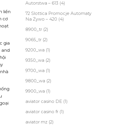
Autorstwa – 613
(4)
 liền
72 Slottica Promocje Automaty
n cơ
Na Żywo – 420
(4)
hoạt
8900_tr
(2)
9065_tr
(2)
c gia
9200_wa
(1)
p and
hội
9350_wa
(2)
ày
9700_wa
(1)
 nhà
9800_wa
(2)
thống
9900_wa
(1)
u
aviator casino DE
(1)
goại
aviator casino fr
(1)
aviator mz
(2)