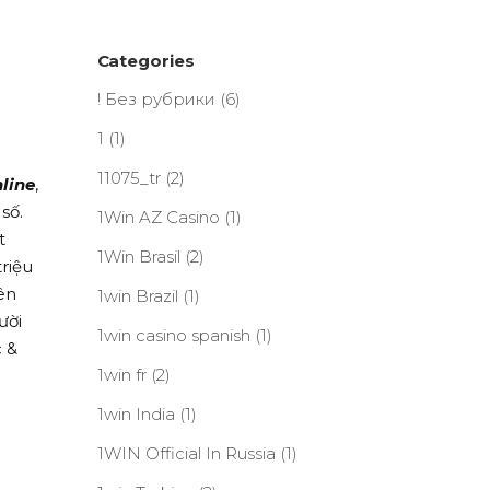
Categories
! Без рубрики
(6)
1
(1)
11075_tr
(2)
line
,
số.
1Win AZ Casino
(1)
t
1Win Brasil
(2)
riệu
ên
1win Brazil
(1)
ười
1win casino spanish
(1)
c &
1win fr
(2)
1win India
(1)
1WIN Official In Russia
(1)