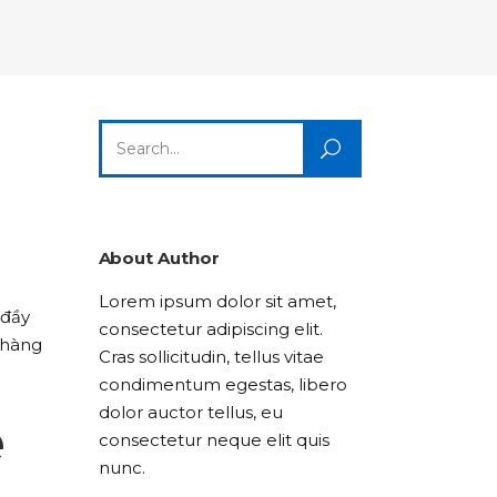
Columns
Dropcaps
Icon With Text
Title & Subtitle
Custom Font
Highlights
Lists
Dropcaps
Icon With Text
Title & Subtitle
Search
Highlights
Lists
for:
Icon With Text
Title & Subtitle
Lists
About Author
Lorem ipsum dolor sit amet,
Title & Subtitle
 đầy
consectetur adipiscing elit.
 hàng
Cras sollicitudin, tellus vitae
condimentum egestas, libero
dolor auctor tellus, eu
e
consectetur neque elit quis
nunc.