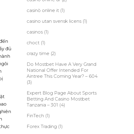
casinò online it
(1)
casino utan svensk licens
(1)
casinos
(1)
 đến
choct
(1)
ầy đủ
crazy time
(2)
thành
ngôi
Do Mostbet Have A Very Grand
National Offer Intended For
n
Aintree This Coming Year? – 604
bị
(3)
Expert Blog Page About Sports
ặt
Betting And Casino Mostbet
hao
Tanzania – 301
(4)
ghiên
FinTech
(1)
h
 thực
Forex Trading
(1)