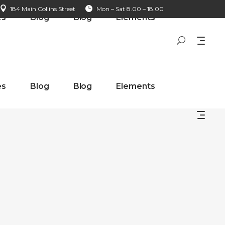
184 Main Collins Street
Mon – Sat 8.00 – 18.00
es
Blog
Blog
Elements
Headings
es
Blog
Blog
Elements
Columns
Headings
Custom Font
Columns
Dropcaps
Headings
Custom Font
Highlights
Columns
Dropcaps
Icon With Text
Headings
Custom Font
Highlights
Lists