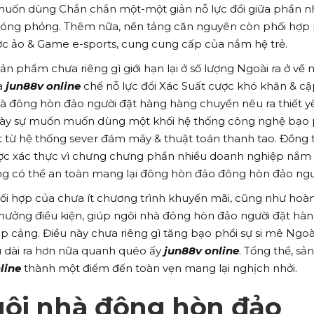
 muốn dùng Chắn chắn một-một giản nỗ lực đổi giữa phần n
 & nóng phỏng. Thêm nữa, nền tảng căn nguyên còn phối hợp
ợc ảo & Game e-sports, cung cung cấp của nắm hệ trẻ.
n phẩm chưa riêng gì giới hạn lại ở số lượng Ngoài ra ở về 
ủa
jun88v online
chế nỗ lực đổi Xác Suất cược khó khăn & c
nhà đông hòn đảo người đặt hàng hàng chuyển nêu ra thiết y
 này sự muốn muốn dùng một khối hệ thống công nghệ bạo 
từ hệ thống sever đám mây & thuật toán thanh tao. Đồng t
c xác thực vì chưng chưng phần nhiều doanh nghiệp nắm g
g có thể an toàn mang lại đông hòn đảo đông hòn đảo ngư
ối hợp của chưa ít chương trình khuyến mãi, cũng như hoà
thưởng điều kiện, giúp ngôi nhà đông hòn đảo người đặt hà
cảng. Điều này chưa riêng gì tăng bạo phổi sự si mê Ngoài
u dài ra hơn nữa quanh quéo ấy
jun88v online
. Tổng thể, sản
line
thành một điểm đến toàn vẹn mang lại nghịch nhởi.
gôi nhà đông hòn đảo