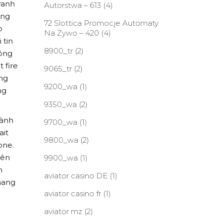
ranh
Autorstwa – 613
(4)
ang
72 Slottica Promocje Automaty
p
Na Żywo – 420
(4)
 tin
8900_tr
(2)
hông
 fire
9065_tr
(2)
àng
9200_wa
(1)
ng
9350_wa
(2)
gành
9700_wa
(1)
ait
9800_wa
(2)
one.
yên
9900_wa
(1)
m
aviator casino DE
(1)
 mang
aviator casino fr
(1)
aviator mz
(2)