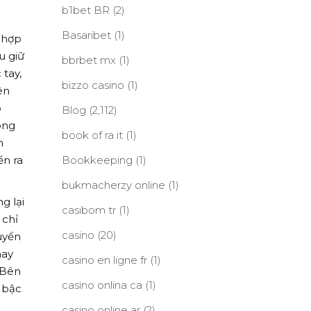
b1bet BR
(2)
Basaribet
(1)
i hợp
u giữ
bbrbet mx
(1)
 tay,
bizzo casino
(1)
ên
o
Blog
(2,112)
ong
book of ra it
(1)
n
ển ra
Bookkeeping
(1)
bukmacherzy online
(1)
g lại
casibom tr
(1)
 chỉ
casino
(20)
uyển
hay
casino en ligne fr
(1)
 Bên
casino onlina ca
(1)
t bậc
casino online ar
(2)