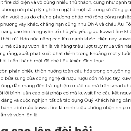
t fire đối diện và vô cùng nhiều thử thách, cũng như cạnh t
 vẻ không nói pháp lý nghiêm ngặt ở một số trong số đông gi
ày vẫn vượt qua do chưng phương pháp mở rộng công nghiệ
 phương vày khác, chẳng hạn cũng như ĐNA và châu Âu. Tôi
c nâng cao lên là nguyên tố chủ yếu yếu, giúp kuwait fire k
t thời trú” Hơn nữa nâng cao lên mạnh khỏe. Hiện nay, kuwait
 mã của sự vươn lên là, và hàng triệu lượt truy mua vấn h
ứng rằng, xuất phát xuất phát điểm trong khoảng một ý tưở
át triển thành một đế chế tiêu khiển đích thực.
e còn phản chiếu thiên hướng toàn cầu hóa trong chuyên n
ao bửa sung của công nghệ di rượu rượu cồn nỗ lực tay, kuw
 ứng, dẫn mang đến trải nghiệm mượt cơ mà trên smartph
i lời bình luận cao giải pháp cơ mà kuwait fire câu kết ngu
g dáng và cuộc nghịch, tất cả tác dụng Quý Khách hàng cả
, hành trình của kuwait fire là minh triệu chứng nhộn nhịp
ẫn và vươn lên là.
 cao lên đòi hỏi