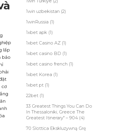
1win Turkiye
(2)
và
1win uzbekistan
(2)
1winRussia
(1)
1xbet apk
(1)
ng
ghiệp
1xbet Casino AZ
(1)
g lấp
1xbet casino BD
(1)
à bảo
1xbet casino french
(1)
hỉ
phải
1xbet Korea
(1)
đặt
1xbet pt
(1)
 cơ
hắng
22bet
(1)
căn
33 Greatest Things You Can Do
cạnh
In Thessaloniki, Greece The
hóa
Greatest Itinerary" – 904
(4)
70 Slottica Ekskluzywną Grę