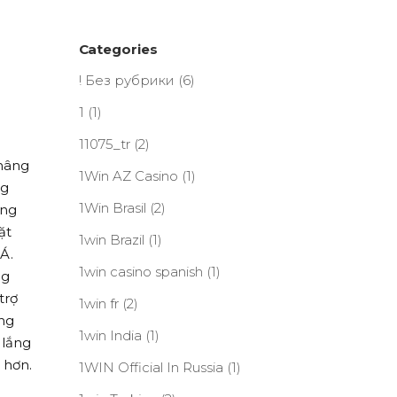
Categories
! Без рубрики
(6)
1
(1)
11075_tr
(2)
 nâng
1Win AZ Casino
(1)
ng
1Win Brasil
(2)
ứng
ặt
1win Brazil
(1)
Á.
1win casino spanish
(1)
ng
trợ
1win fr
(2)
âng
1win India
(1)
 lắng
 hơn.
1WIN Official In Russia
(1)