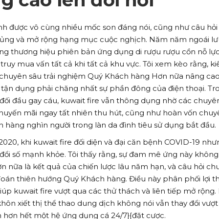
giành được vô cùng nhiều mốc son đáng nói, cũng như câu hỏ
hủng và mở rộng hạng mục cuộc nghịch. Năm năm ngoái lư
dựng thương hiệu phiên bản ứng dụng di rượu rượu cồn nỗ lực
ruy mua vấn tất cả khi tất cả khu vực. Tôi xem kèo rằng, ki
ả chuyên sâu trải nghiệm Quý Khách hàng Hơn nữa nâng ca
 tận dụng phải chăng nhất sự phần đông của điện thoại. Tr
đối đầu gay cáu, kuwait fire vẫn thông dụng nhờ các chuyê
uyến mãi ngay tất nhiên thu hút, cũng như hoàn vốn chuy
ốn hàng nghìn người trong làn da đình tiêu sử dụng bắt đầu.
020, khi kuwait fire đối diện và đại căn bệnh COVID-19 nhưn
y đổi số mạnh khỏe. Tôi thấy rằng, sự đam mê ứng này không
ơn nữa là kết quả của chiến lược lâu năm hạn, và câu hỏi ch
đoán thiên hướng Quý Khách hàng. Điều này phân phối lợi t
iúp kuwait fire vượt qua các thử thách và liên tiếp mở rộng.
hôn xiết thị thể thao dung dịch không nói vẫn thay đổi vượ
nh hơn hết một hệ ứng dụng cá 24/7}{đặt cược.