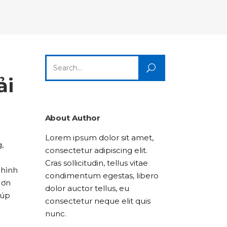
Columns
Dropcaps
Icon With Text
Title & Subtitle
Custom Font
Highlights
Lists
Dropcaps
Icon With Text
Title & Subtitle
Search
Highlights
Lists
for:
ải
Icon With Text
Title & Subtitle
Lists
About Author
Lorem ipsum dolor sit amet,
Title & Subtitle
,
consectetur adipiscing elit.
Cras sollicitudin, tellus vitae
 hình
condimentum egestas, libero
Hơn
dolor auctor tellus, eu
iúp
consectetur neque elit quis
nunc.