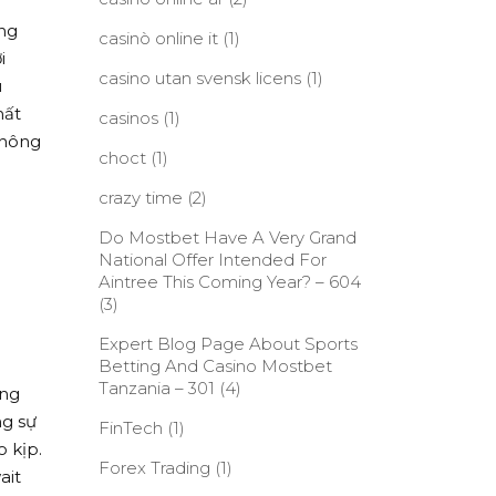
ang
casinò online it
(1)
i
casino utan svensk licens
(1)
u
hất
casinos
(1)
không
choct
(1)
crazy time
(2)
Do Mostbet Have A Very Grand
National Offer Intended For
Aintree This Coming Year? – 604
(3)
Expert Blog Page About Sports
Betting And Casino Mostbet
Tanzania – 301
(4)
ủng
ng sự
FinTech
(1)
 kịp.
Forex Trading
(1)
ait