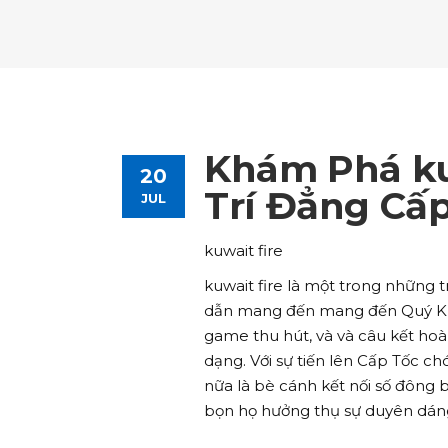
Tours List
Bl
Destinations Masonry
Ca
Advanced Link Section
Go
Team List
Se
Tours Filters
Bu
Destinations Grid
Co
Banner
Im
Destinations Masonry
Ca
Advanced Link Section
Go
Team List
Se
Destinations Grid
Co
Banner
Im
Khám Phá kuw
20
Advanced Link Section
Go
Team List
Se
Trí Đẳng Cấ
JUL
Banner
Im
kuwait fire
Team List
Se
kuwait fire là một trong những 
dẫn mang đến mang đến Quý Khá
game thu hút, và và câu kết hoà
dạng. Với sự tiến lên Cấp Tốc ch
nữa là bè cánh kết nối số đông 
bọn họ hưởng thụ sự duyên dán