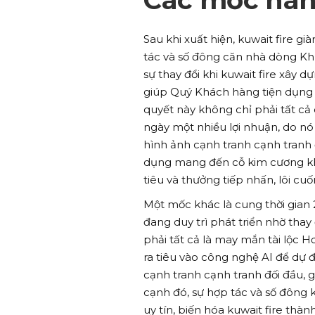
Sau khi xuất hiện, kuwait fire 
tác và số đông căn nhà dòng K
sự thay đổi khi kuwait fire xây 
giúp Quý Khách hàng tiện dụng t
quyết này không chỉ phải tất c
ngày một nhiều lợi nhuận, do nó
hình ảnh cạnh tranh cạnh tranh 
dụng mang đến cỗ kim cương kh
tiêu và thưởng tiếp nhấn, lôi cu
Một mốc khác là cung thời gian 2
đang duy trì phát triển nhờ tha
phải tất cả là may mắn tài lộc H
ra tiêu vào công nghệ AI để dự 
cạnh tranh cạnh tranh đối đầu, g
cạnh đó, sự hợp tác và số đông k
uy tín, biến hóa kuwait fire thà