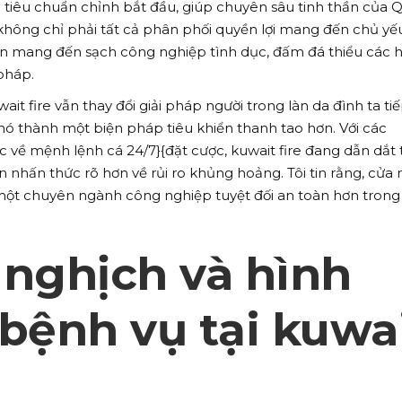
h tiêu chuẩn chỉnh bắt đầu, giúp chuyên sâu tinh thần của 
không chỉ phải tất cả phân phối quyền lợi mang đến chủ yế
n mang đến sạch công nghiệp tình dục, đấm đá thiểu các 
pháp.
it fire vẫn thay đổi giải pháp người trong làn da đình ta ti
 nó thành một biện pháp tiêu khiển thanh tao hơn. Với các
về mệnh lệnh cá 24/7}{đặt cược, kuwait fire đang dẫn dắt 
 nhấn thức rõ hơn về rủi ro khủng hoảng. Tôi tin rằng, cửa
 một chuyên ngành công nghiệp tuyệt đối an toàn hơn trong
 nghịch và hình
bệnh vụ tại kuwa