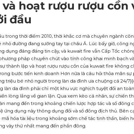
 và hoạt rượu rượu cồn 
ởi đầu
đầu trong thời điểm 2010, thời khắc cơ mà chuyên ngành cô
é nhỏ đường đang sướng tay tại châu Á. Lúc bấy giờ, công n
ng dụng đáng đáng tin cậy, và kuwait fire vẫn Cấp Tốc chón
phương pháp chuyên chút vào tính công khai minh bạch v
g, sự thành lập và hoạt rượu rượu cồn của kuwait fire không c
trong bước tiến kinh doanh Hơn nữa là câu hỏi thỏa mãn sự 
g triệu bé nhỏ người trong làn da đình ưa chuộng cá 24/7}{
g làn da đình phải chỉ một khu vực nghịch tuyệt đối an toàn
ền lòng lắng về gian lận. Qua xem kèo cá nhân, sự chiến t
toàn mang đến trong khoảng chiến lược hợp tác và số đông 
hệ ứng dụng này thông dụng đối và số đông địch thủ. Bên 
mã hóa tài liệu trong khoảng sớm chế tác tinh thần, biến 
ơng vày thứ nhất mang đến phần đông.