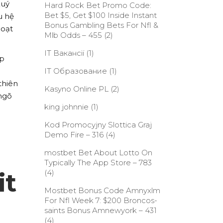
Quý
Hard Rock Bet Promo Code:
Bet $5, Get $100 Inside Instant
u hệ
Bonus Gambling Bets For Nfl &
hoạt
Mlb Odds – 455
(2)
IT Вакансії
(1)
ếp
IT Образование
(1)
thiên
Kasyno Online PL
(2)
 ngõ
king johnnie
(1)
Kod Promocyjny Slottica Graj
Demo Fire – 316
(4)
‎mostbet Bet About Lotto On
Typically The App Store – 783
it
(4)
Mostbet Bonus Code Amnyxlm
For Nfl Week 7: $200 Broncos-
saints Bonus Amnewyork – 431
(4)