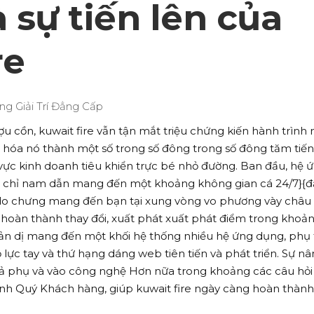
à sự tiến lên của
re
ợu cồn, kuwait fire vẫn tận mắt triệu chứng kiến hành trình
n hóa nó thành một số trong số đông trong số đông tăm tiế
vực kinh doanh tiêu khiển trực bé nhỏ đường. Ban đầu, hệ 
 chỉ nam dẫn mang đến một khoảng không gian cá 24/7}{đ
 do chưng mang đến bạn tại xung vòng vo phương vày châu 
 hoàn thành thay đổi, xuất phát xuất phát điểm trong khoả
ản dị mang đến một khối hệ thống nhiều hệ ứng dụng, phụ 
lực tay và thứ hạng dáng web tiên tiến và phát triển. Sự n
 cả phụ và vào công nghệ Hơn nữa trong khoảng các câu hỏi
ánh Quý Khách hàng, giúp kuwait fire ngày càng hoàn thành