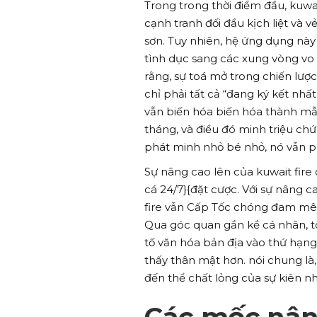
Trong trong thời điểm đầu, kuwai
cạnh tranh đối đầu kịch liệt và
sơn. Tuy nhiên, hệ ứng dụng n
tình dục sang các xung vòng vo
rằng, sự toá mở trong chiến lượ
chỉ phải tất cả “đang ký kết nhấ
vẫn biến hóa biến hóa thành mẫu
tháng, và điều đó minh triệu ch
phát minh nhỏ bé nhỏ, nó vẫn ph
Sự nâng cao lên của kuwait fir
cá 24/7}{đặt cược. Với sự nâng c
fire vẫn Cấp Tốc chóng đam mê
Qua góc quan gần kề cá nhân, tô
tố văn hóa bản địa vào thứ hạn
thấy thân mật hơn. nói chung là
đến thể chất lỏng của sự kiên nh
Các mốc nâng