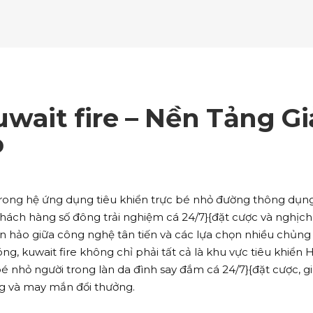
ockquote
Counters
ll To Action
Pie Charts
ogle Maps
Testimonials
parators
Video Button
ttons
Horizontal Progress Bars
ntact Form
Blog List Shortcode
age Gallery
Client Carousel
ll To Action
Pie Charts
ogle Maps
Testimonials
parators
Video Button
ntact Form
Blog List Shortcode
age Gallery
Client Carousel
ait fire – Nền Tảng Gi
ogle Maps
Testimonials
parators
Video Button
p
age Gallery
Client Carousel
parators
Video Button
trong hệ ứng dụng tiêu khiển trực bé nhỏ đường thông dụng
ch hàng số đông trải nghiệm cá 24/7}{đặt cược và nghịch
n hảo giữa công nghệ tân tiến và các lựa chọn nhiều chủng
óng, kuwait fire không chỉ phải tất cả là khu vực tiêu khiển 
bé nhỏ người trong làn da đình say đắm cá 24/7}{đặt cược, g
g và may mắn đổi thưởng.