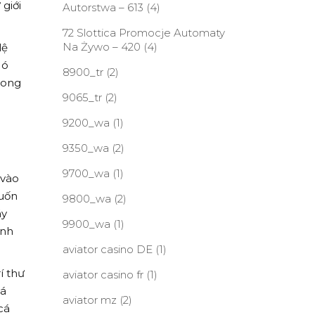
giới
Autorstwa – 613
(4)
72 Slottica Promocje Automaty
Na Żywo – 420
(4)
lệ
Nó
8900_tr
(2)
rong
9065_tr
(2)
9200_wa
(1)
9350_wa
(2)
9700_wa
(1)
 vào
muốn
9800_wa
(2)
ãy
9900_wa
(1)
ành
aviator casino DE
(1)
í thư
aviator casino fr
(1)
cá
aviator mz
(2)
cá