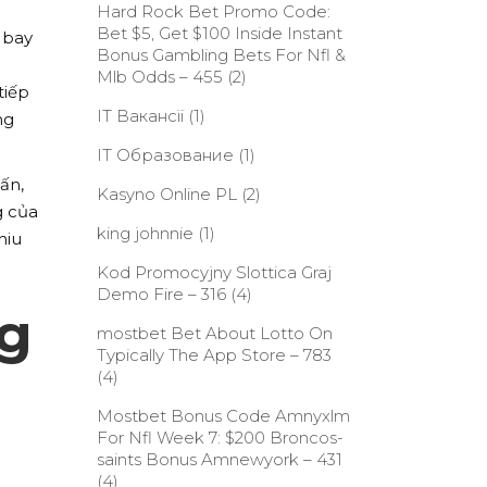
Hard Rock Bet Promo Code:
Bet $5, Get $100 Inside Instant
 bay
Bonus Gambling Bets For Nfl &
Mlb Odds – 455
(2)
tiếp
IT Вакансії
(1)
ng
IT Образование
(1)
ấn,
Kasyno Online PL
(2)
g của
king johnnie
(1)
hiu
Kod Promocyjny Slottica Graj
Demo Fire – 316
(4)
g
‎mostbet Bet About Lotto On
Typically The App Store – 783
(4)
Mostbet Bonus Code Amnyxlm
For Nfl Week 7: $200 Broncos-
saints Bonus Amnewyork – 431
(4)