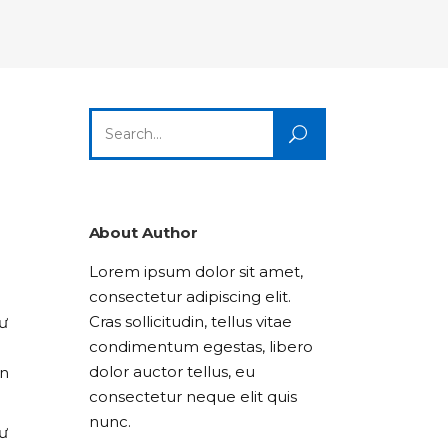
Columns
Dropcaps
Icon With Text
Title & Subtitle
Custom Font
Highlights
Lists
Dropcaps
Icon With Text
Title & Subtitle
Search
Highlights
Lists
for:
Icon With Text
Title & Subtitle
Lists
About Author
Lorem ipsum dolor sit amet,
Title & Subtitle
consectetur adipiscing elit.
Cras sollicitudin, tellus vitae
hư
condimentum egestas, libero
dolor auctor tellus, eu
ãn
consectetur neque elit quis
nunc.
hư