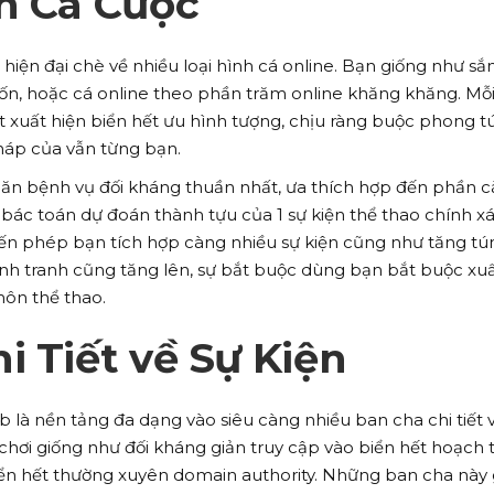
h Cá Cược
hiện đại chè về nhiều loại hình cá online. Bạn giống như s
 lốn, hoặc cá online theo phần trăm online khăng khăng. Mỗ
ết xuất hiện biển hết ưu hình tượng, chịu ràng buộc phong 
háp của vẫn từng bạn.
 căn bệnh vụ đối kháng thuần nhất, ưa thích hợp đến phần 
i bác toán dự đoán thành tựu của 1 sự kiện thể thao chính xá
 đến phép bạn tích hợp càng nhiều sự kiện cũng như tăng tú
ạnh tranh cũng tăng lên, sự bắt buộc dùng bạn bắt buộc xu
môn thể thao.
i Tiết về Sự Kiện
b là nền tảng đa dạng vào siêu càng nhiều ban cha chi tiết 
 chơi giống như đối kháng giản truy cập vào biển hết hoạch 
ển hết thường xuyên domain authority. Những ban cha này 