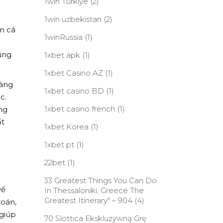
1win Turkiye
(2)
1win uzbekistan
(2)
ắm cá
1winRussia
(1)
i
túng
1xbet apk
(1)
1xbet Casino AZ
(1)
càng
1xbet casino BD
(1)
c.
1xbet casino french
(1)
ng
ất
1xbet Korea
(1)
1xbet pt
(1)
22bet
(1)
33 Greatest Things You Can Do
về
In Thessaloniki, Greece The
Greatest Itinerary" – 904
(4)
toán,
giúp
70 Slottica Ekskluzywną Grę