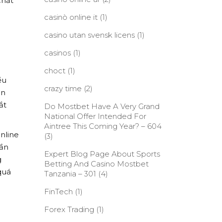
chất
casinò online it
(1)
casino utan svensk licens
(1)
casinos
(1)
choct
(1)
ều
crazy time
(2)
ần
ắt
Do Mostbet Have A Very Grand
National Offer Intended For
Aintree This Coming Year? – 604
nline
(3)
hần
Expert Blog Page About Sports
g
Betting And Casino Mostbet
quá
Tanzania – 301
(4)
FinTech
(1)
Forex Trading
(1)