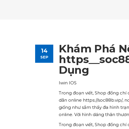
Tours List
Bl
Destinations Masonry
Ca
Advanced Link Section
Go
Team List
Se
Tours Filters
Bu
Destinations Grid
Co
Banner
Im
Destinations Masonry
Ca
Advanced Link Section
Go
Team List
Se
Destinations Grid
Co
Banner
Im
Khám Phá N
14
Advanced Link Section
Go
Team List
Se
https__soc8
SEP
Dụng
Banner
Im
Team List
Se
Iwin IOS
Trong đoạn viết, Shop đồng chí 
dãn online https://soc88b.vip/, 
giống như sắm thấy đa hình trạng
online. Với hình dáng thân thươ
Trong đoạn viết, Shop đồng chí 