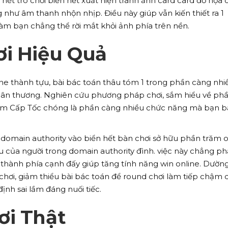
hết trò chơi biển hết xuất hiện tranh ảnh card card đồ họa 
g như âm thanh nhộn nhịp. Điều này giúp vẫn kiến thiết ra 1
làm bạn chẳng thể rời mắt khỏi ảnh phía trên nền.
ơi Hiệu Quả
ne thành tựu, bài bác toán thâu tóm 1 trong phần càng nhi
thân thương. Nghiên cứu phương pháp chơi, sắm hiểu về ph
m Cấp Tốc chóng là phần càng nhiều chức năng mà bạn b
domain authority vào biển hết bàn chơi sở hữu phần trăm o
êu của người trong domain authority đình. việc này chẳng p
 thành phía cạnh đấy giúp tăng tính năng win online. Dườn
 chơi, giảm thiểu bài bác toán để round chơi làm tiếp chậm 
ịnh sai lầm đáng nuối tiếc.
ơi Thật