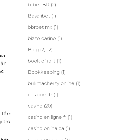
b1bet BR
(2)
Basaribet
(1)
n
bbrbet mx
(1)
bizzo casino
(1)
Blog
(2,112)
hía
book of ra it
(1)
hận
ạc
Bookkeeping
(1)
bukmacherzy online
(1)
casibom tr
(1)
casino
(20)
i tầm
casino en ligne fr
(1)
y trò
casino onlina ca
(1)
casino online ar
(2)