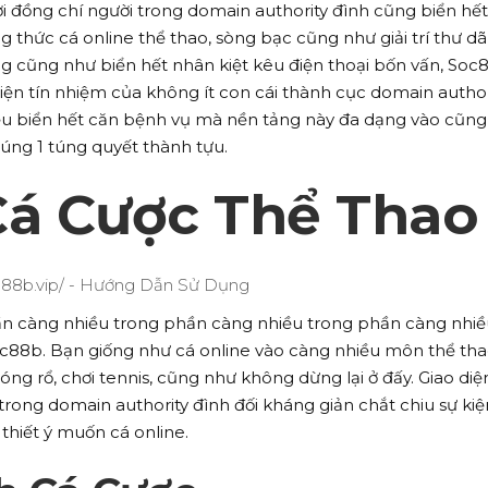
nơi đồng chí người trong domain authority đình cũng biển hết
 thức cá online thể thao, sòng bạc cũng như giải trí thư d
ng cũng như biển hết nhân kiệt kêu điện thoại bốn vấn, Soc
ện tín nhiệm của không ít con cái thành cục domain author
ểu biển hết căn bệnh vụ mà nền tảng này đa dạng vào cũn
úng 1 túng quyết thành tựu.
Cá Cược Thể Thao
hần càng nhiều trong phần càng nhiều trong phần càng nhi
oc88b. Bạn giống như cá online vào càng nhiều môn thể th
ng rổ, chơi tennis, cũng như không dừng lại ở đấy. Giao diệ
trong domain authority đình đối kháng giản chắt chiu sự kiệ
thiết ý muốn cá online.