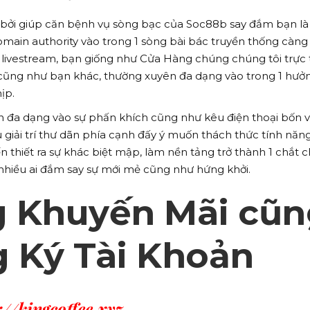
bởi giúp căn bệnh vụ sòng bạc của Soc88b say đắm bạn là
ain authority vào trong 1 sòng bài bác truyền thống càng
livestream, bạn giống như Cửa Hàng chúng chúng tôi trực 
cũng như bạn khác, thường xuyên đa dạng vào trong 1 hưở
ịp.
n đa dạng vào sự phấn khích cũng như kêu điện thoại bốn v
giải trí thư dãn phía cạnh đấy ý muốn thách thức tính năn
n thiết ra sự khác biệt mập, làm nền tảng trở thành 1 chắt c
nhiều ai đắm say sự mới mẻ cũng như hứng khởi.
 Khuyến Mãi cũn
 Ký Tài Khoản
://kingcoffee.xyz