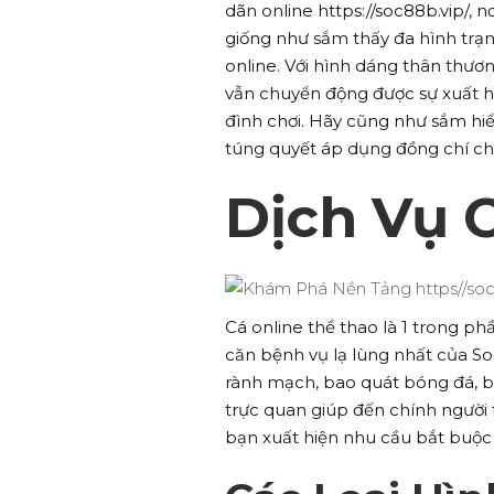
dãn online https://soc88b.vip/, 
giống như sắm thấy đa hình trạng
online. Với hình dáng thân thươ
vẫn chuyển động được sự xuất hi
đình chơi. Hãy cũng như sắm hi
túng quyết áp dụng đồng chí ch
Dịch Vụ 
Cá online thể thao là 1 trong p
căn bệnh vụ lạ lùng nhất của S
rành mạch, bao quát bóng đá, bó
trực quan giúp đến chính người 
bạn xuất hiện nhu cầu bắt buộc 