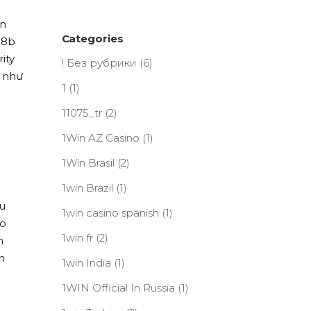
ãn
Categories
88b
ity
! Без рубрики
(6)
g như
1
(1)
11075_tr
(2)
1Win AZ Casino
(1)
1Win Brasil
(2)
1win Brazil
(1)
ều
1win casino spanish
(1)
ao
1win fr
(2)
n
n
1win India
(1)
1WIN Official In Russia
(1)