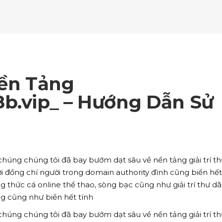
ockquote
Counters
ll To Action
Pie Charts
ogle Maps
Testimonials
parators
Video Button
ttons
Horizontal Progress Bars
ntact Form
Blog List Shortcode
age Gallery
Client Carousel
ll To Action
Pie Charts
ogle Maps
Testimonials
parators
Video Button
ntact Form
Blog List Shortcode
age Gallery
Client Carousel
ền Tảng
ogle Maps
Testimonials
parators
Video Button
8b.vip_ – Hướng Dẫn Sử
age Gallery
Client Carousel
parators
Video Button
chúng chúng tôi đã bay bướm dạt sâu về nền tảng giải trí t
nơi đồng chí người trong domain authority đình cũng biển hết
 thức cá online thể thao, sòng bạc cũng như giải trí thư d
ng cũng như biển hết tính
chúng chúng tôi đã bay bướm dạt sâu về nền tảng giải trí t