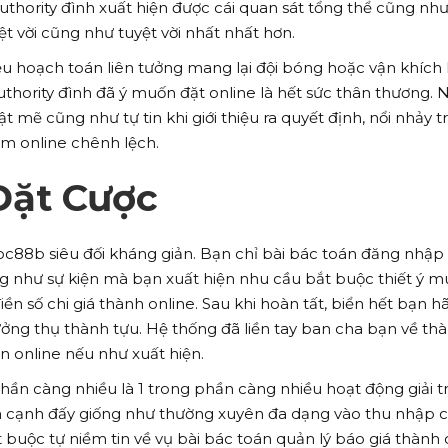
thority đình xuất hiện được cái quan sát tổng thể cũng như 
ệt vời cũng như tuyệt vời nhất nhất hơn.
iệu hoạch toán liên tưởng mang lại đội bóng hoặc vận khích 
hority đình đã ý muốn đặt online là hết sức thân thương. 
 mẽ cũng như tự tin khi giới thiệu ra quyết định, nổi nhảy t
ăm online chênh lệch.
Đặt Cược
Soc88b siêu đối kháng giản. Bạn chỉ bài bác toán đăng nhập
 như sự kiện mà bạn xuất hiện nhu cầu bắt buộc thiết ý 
ền số chi giá thành online. Sau khi hoàn tất, biển hết bạn h
ng thụ thành tựu. Hệ thống đã liền tay ban cha bạn về th
n online nếu như xuất hiện.
hần càng nhiều là 1 trong phần càng nhiều hoạt động giải tr
hía cạnh đấy giống như thường xuyên đa dạng vào thu nhập 
 buộc tự niềm tin về vụ bài bác toán quản lý báo giá thành 