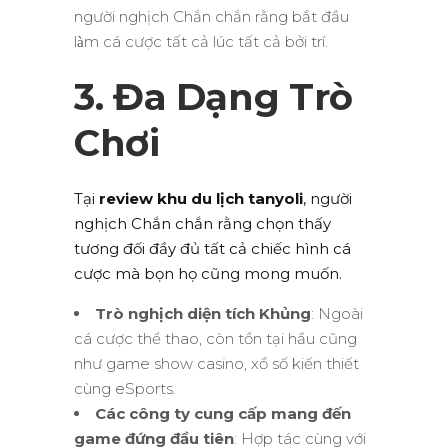
người nghịch Chắn chắn rằng bắt đầu
làm cá cược tất cả lúc tất cả bởi trí.
3. Đa Dạng Trò
Chơi
Tại
review khu du lịch tanyoli
, người
nghịch Chắn chắn rằng chọn thấy
tương đối đầy đủ tất cả chiếc hình cá
cược mà bọn họ cũng mong muốn.
Trò nghịch diện tích Khủng
: Ngoài
cá cược thể thao, còn tồn tại hầu cũng
như game show casino, xổ số kiến thiết
cùng eSports.
Các công ty cung cấp mang đến
game đứng đầu tiên
: Hợp tác cùng với