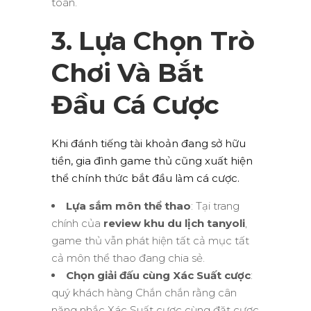
toán.
3. Lựa Chọn Trò
Chơi Và Bắt
Đầu Cá Cược
Khi đánh tiếng tài khoản đang sở hữu
tiền, gia đình game thủ cũng xuất hiện
thể chính thức bắt đầu làm cá cược.
Lựa sắm môn thể thao
: Tại trang
chính của
review khu du lịch tanyoli
,
game thủ vẫn phát hiện tất cả mục tất
cả môn thể thao đang chia sẻ.
Chọn giải đấu cùng Xác Suất cược
:
quý khách hàng Chắn chắn rằng cân
nặng nhắc Xác Suất cược cùng đặt cược