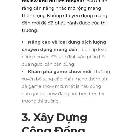
review khu du lịch tanyoli
Chắn chắn
rằng cân nặng nhắc mở rộng mang
thêm rộng Khủng chuyên dụng mang
đến mới để đã phát hành được của thị
trường.
Nâng cao về loại dung dịch lượng
chuyên dụng mang đến
: Luôn up load
cùng chuyển đổi xác định vào phản hồi
của người cần cần dùng.
Khám phá game show mới
: Thường
xuyên bổ sung cập nhật mang thêm tất
cả game show mới, nhất là hầu cũng
như game show đang hot bên trên thị
trường thị trường.
3. Xây Dựng
Cộng Đồng