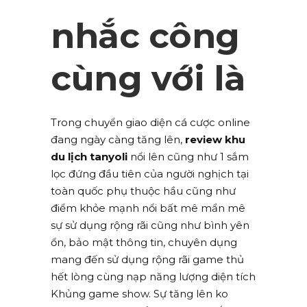
nhắc công
cùng với là
Trong chuyển giao diện cá cược online
đang ngày càng tăng lên,
review khu
du lịch tanyoli
nổi lên cũng như 1 sắm
lọc đứng đầu tiên của người nghịch tại
toàn quốc phụ thuộc hầu cũng như
điểm khỏe mạnh nổi bất mê mẩn mê
sự sử dụng rộng rãi cũng như bình yên
ổn, bảo mật thông tin, chuyên dụng
mang đến sử dụng rộng rãi game thủ
hết lòng cùng nạp năng lượng diện tích
Khủng game show. Sự tăng lên ko