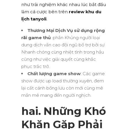
như trải nghiệm khác nhau lúc bắt đầu
làm cá cược bên trên
review khu du
lịch tanyoli
.
Thương Mại Dịch Vụ sử dụng rộng
rãi game thủ
: phần Khủng người loại
dung dịch vấn cao đội ngũ bổ trợ bởi sự
Nhanh chóng cùng nhiệt tình trong hầu
cũng như việc giải quyết cùng khắc
phục trắc trở.
Chất lượng game show
: Các game
show được up load thường xuyên, đem
lại cất cánh bổng lưu còn mới cùng mê
mẩn mê mang đến người nghịch.
hai. Những Khó
Khăn Gặp Phải