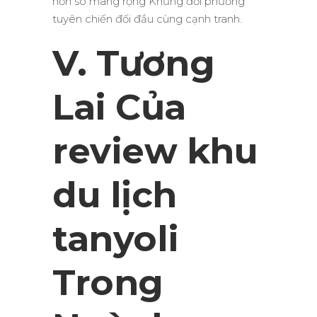
hơn so mang rộng Khủng đối phương
tuyên chiến đối đầu cùng cạnh tranh.
V. Tương
Lai Của
review khu
du lịch
tanyoli
Trong