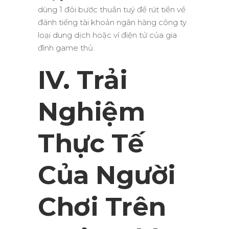
dùng 1 đôi bước thuần tuý để rút tiền về
đánh tiếng tài khoản ngân hàng công ty
loại dung dịch hoặc ví điện tử của gia
đình game thủ.
IV. Trải
Nghiệm
Thực Tế
Của Người
Chơi Trên