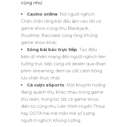
cũng như:
Casino online
: Nơi người nghịch
Chắn chắn rằng bắt đầu làm vào tất cả
game show cũng như Blackjack,
Roulette, Baccarat cùng rộng Khủng
game show khác.
Sòng bài bác trực tiếp
: Tạo điều
kiện dĩ nhiên mang đến người nghịch liên
tưởng trực tiếp cùng với dealer qua đoạn
phim streaming, đem lại cất cánh bổng
lưu chân thực nhất.
Cá cược eSports
: Một khuynh hướng
đang quánh thù, khác nhau trong game
thủ teen, trong lúc tất cả game show
điện tử cũng như Liên Minh Huyền Thoại
hay DOTA hai mê mẩn mê số lượng
người ở nghịch Khủng tưởng.