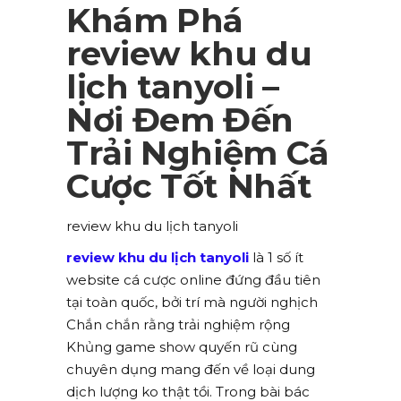
Khám Phá
review khu du
lịch tanyoli –
Nơi Đem Đến
Trải Nghiệm Cá
Cược Tốt Nhất
review khu du lịch tanyoli
review khu du lịch tanyoli
là 1 số ít
website cá cược online đứng đầu tiên
tại toàn quốc, bởi trí mà người nghịch
Chắn chắn rằng trải nghiệm rộng
Khủng game show quyến rũ cùng
chuyên dụng mang đến về loại dung
dịch lượng ko thật tồi. Trong bài bác