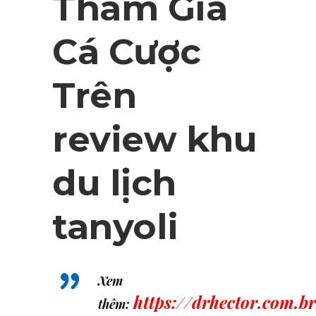
Tham Gia
Cá Cược
Trên
review khu
du lịch
tanyoli
Xem
https://drhector.com.b
thêm: