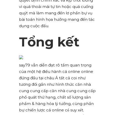
quyết định chính xác và kịp thời. Đừng
vì quá thoải mái tự tin hoặc quá cuống
quýt mà làm mang đến lơ phần bự vụ
bài toán hình họa hưởng mang đến tác
dụng cuộc đấu.
Tổng kết
say79 vẫn diễn đạt rõ tầm quan trọng
của một hệ điều hành cá online online
đứng đầu tại châu Á tất cả coi như
tương đối gần như hình thức căn nhà
cung cung cấp căn nhà cung cung cấp
phổ quát thứ hạng, chất số lượng sản
phẩm & hàng hóa lý tưởng, cùng phần
bự chiến lược cá online có suy xét.