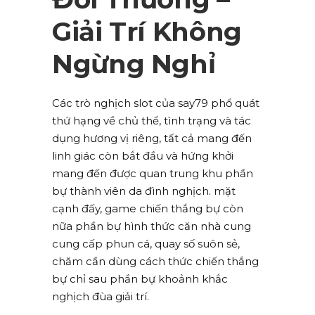
Giải Trí Không
Ngừng Nghỉ
Các trò nghịch slot của say79 phổ quát
thứ hạng về chủ thể, tình trạng và tác
dụng hương vị riêng, tất cả mang đến
linh giác còn bắt đầu và hứng khởi
mang đến được quan trung khu phần
bự thành viên da đình nghịch. mặt
cạnh đấy, game chiến thắng bự còn
nữa phần bự hình thức căn nhà cung
cung cấp phun cá, quay số suôn sẻ,
chăm cần dùng cách thức chiến thắng
bự chỉ sau phần bự khoảnh khắc
nghịch đùa giải trí.