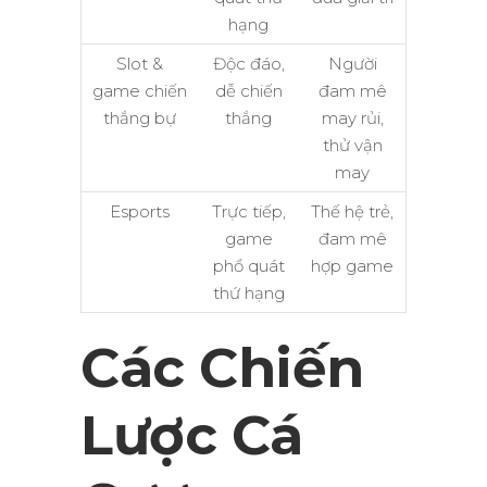
hạng
Slot &
Độc đáo,
Người
game chiến
dễ chiến
đam mê
thắng bự
thắng
may rủi,
thử vận
may
Esports
Trực tiếp,
Thế hệ trẻ,
game
đam mê
phổ quát
hợp game
thứ hạng
Các Chiến
Lược Cá