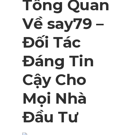
Tổng Quan
Về say79 –
Đối Tác
Đáng Tin
Cậy Cho
Mọi Nhà
Đầu Tư