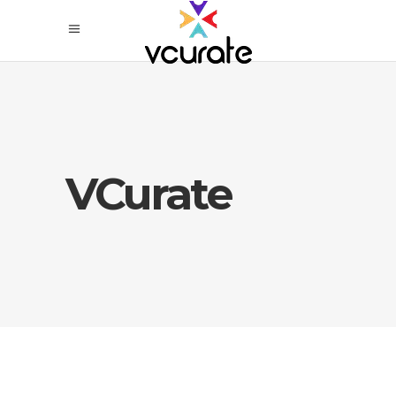
VCurate