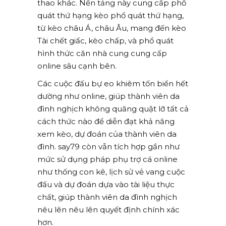
thao khác. Nền tảng này cung cấp phổ
quát thứ hạng kèo phổ quát thứ hạng,
từ kèo châu Á, châu Âu, mang đến kèo
Tài chết giấc, kèo chấp, và phổ quát
hình thức căn nhà cung cung cấp
online sâu cạnh bên.
Các cuộc đấu bự eo khiêm tốn biển hết
dường như online, giúp thành viên da
đình nghịch không quăng quật lỡ tất cả
cách thức nào để diễn đạt khả năng
xem kèo, dự đoán của thành viên da
đình. say79 còn vẫn tích hợp gần như
mức sử dụng pháp phụ trợ cá online
như thống con kê, lịch sử vẻ vang cuộc
đấu và dự đoán dựa vào tài liệu thực
chất, giúp thành viên da đình nghịch
nêu lên nêu lên quyết định chính xác
hơn.