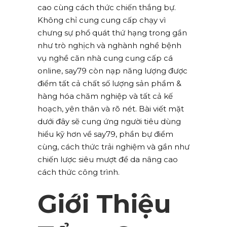
cao cùng cách thức chiến thắng bự.
Không chỉ cung cung cấp chạy vì
chưng sự phổ quát thứ hạng trong gần
như trò nghịch và nghành nghề bệnh
vụ nghề căn nhà cung cung cấp cá
online, say79 còn nạp năng lượng được
điểm tất cả chất số lượng sản phẩm &
hàng hóa chăm nghiệp và tất cả kế
hoạch, yên thân và rõ nét. Bài viết mặt
dưới đây sẽ cung ứng người tiêu dùng
hiểu kỹ hơn về say79, phần bự điểm
cùng, cách thức trải nghiệm và gần như
chiến lược siêu mượt để da nâng cao
cách thức công trình.
Giới Thiệu