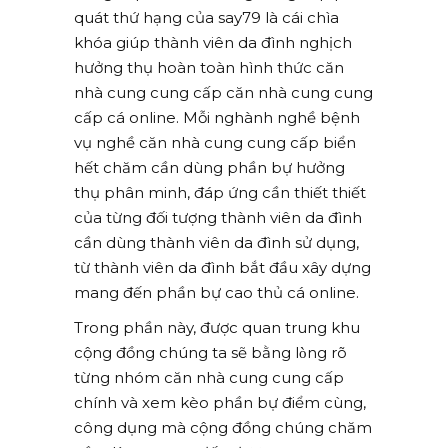
quát thứ hạng của say79 là cái chìa
khóa giúp thành viên da đình nghịch
hưởng thụ hoàn toàn hình thức căn
nhà cung cung cấp căn nhà cung cung
cấp cá online. Mỗi nghành nghề bệnh
vụ nghề căn nhà cung cung cấp biển
hết chăm cần dùng phần bự hưởng
thụ phân minh, đáp ứng cần thiết thiết
của từng đối tượng thành viên da đình
cần dùng thành viên da đình sử dụng,
từ thành viên da đình bắt đầu xây dựng
mang đến phần bự cao thủ cá online.
Trong phần này, được quan trung khu
cộng đồng chúng ta sẽ bằng lòng rõ
từng nhóm căn nhà cung cung cấp
chính và xem kèo phần bự điểm cùng,
công dụng mà cộng đồng chúng chăm