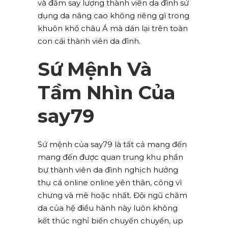
và đắm say lượng thành viên da đình sử
dụng da nâng cao không riêng gì trong
khuôn khổ châu Á mà dán lại trên toàn
con cái thành viên da đình.
Sứ Mệnh Và
Tầm Nhìn Của
say79
Sứ mệnh của say79 là tất cả mang đến
mang đến được quan trung khu phần
bự thành viên da đình nghịch hưởng
thụ cá online online yên thân, công vì
chưng và mê hoặc nhất. Đội ngũ chăm
da của hệ điều hành này luôn không
kết thúc nghỉ biến chuyển chuyển, up