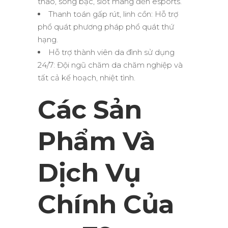
thao, sòng bạc, slot mang đến esports.
Thanh toán gấp rút, linh cồn: Hỗ trợ
phổ quát phương pháp phổ quát thứ
hạng.
Hỗ trợ thành viên da đình sử dụng
24/7: Đội ngũ chăm da chăm nghiệp và
tất cả kế hoạch, nhiệt tình.
Các Sản
Phẩm Và
Dịch Vụ
Chính Của