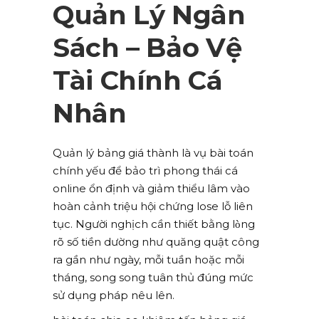
Quản Lý Ngân
Sách – Bảo Vệ
Tài Chính Cá
Nhân
Quản lý bảng giá thành là vụ bài toán
chính yếu để bảo trì phong thái cá
online ổn định và giảm thiểu lâm vào
hoàn cảnh triệu hội chứng lose lỗ liên
tục. Người nghịch cần thiết bằng lòng
rõ số tiền dường như quăng quật công
ra gần như ngày, mỗi tuần hoặc mỗi
tháng, song song tuân thủ đúng mức
sử dụng pháp nêu lên.