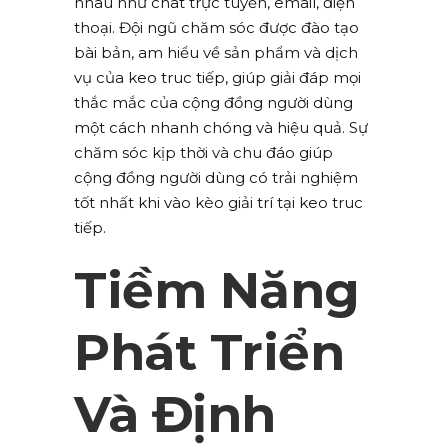
nhau như chat trực tuyến, email, điện
thoại. Đội ngũ chăm sóc được đào tạo
bài bản, am hiểu về sản phẩm và dịch
vụ của keo truc tiếp, giúp giải đáp mọi
thắc mắc của cộng đồng người dùng
một cách nhanh chóng và hiệu quả. Sự
chăm sóc kịp thời và chu đáo giúp
cộng đồng người dùng có trải nghiệm
tốt nhất khi vào kèo giải trí tại keo truc
tiếp.
Tiềm Năng
Phát Triển
Và Định