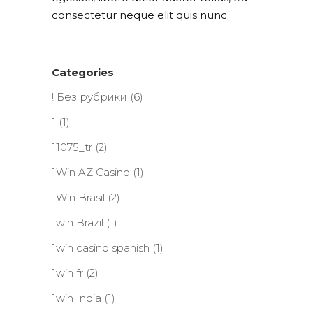
consectetur neque elit quis nunc.
Categories
! Без рубрики
(6)
1
(1)
11075_tr
(2)
1Win AZ Casino
(1)
1Win Brasil
(2)
1win Brazil
(1)
1win casino spanish
(1)
1win fr
(2)
1win India
(1)