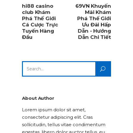
hi88 casino
69VN Khuyến
club Khám
Mãi Khám
Phá Thế Giới
Phá Thế Giới
Cá Cược Trực
Ưu Đãi Hấp
Tuyến Hàng
Dẫn - Hướng
Đầu
Dẫn Chi Tiết
Search
for:
About Author
Lorem ipsum dolor sit amet,
consectetur adipiscing elit. Cras
sollicitudin, tellus vitae condimentum
egestas, libero dolor auctor tellus, eu