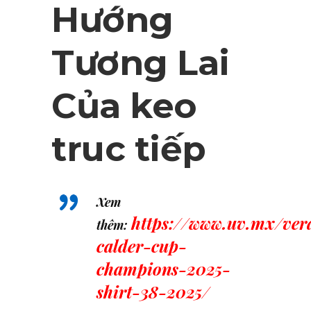
Hướng
Tương Lai
Của keo
truc tiếp
Xem
https://www.uv.mx/ver
thêm:
calder-cup-
champions-2025-
shirt-38-2025/