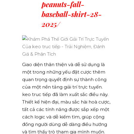
peanuts-fall-
baseball-shirt-28-
2025/
Giao diện thân thiện và dễ sử dụng là
một trong những yếu đặt cược thêm
quan trọng quyết định sự thành công
của một nền tảng giải trí trực tuyến.
keo truc tiếp đã làm xuất sắc điều này.
Thiết kế hiện đại, màu sắc hài hoà cược,
tất cả các tính năng được sắp xếp một
cách logic và dễ kiếm tìm, giúp cộng
đồng người dùng dễ dàng điều hướng
và tìm thấy trò tham gia mình muốn.