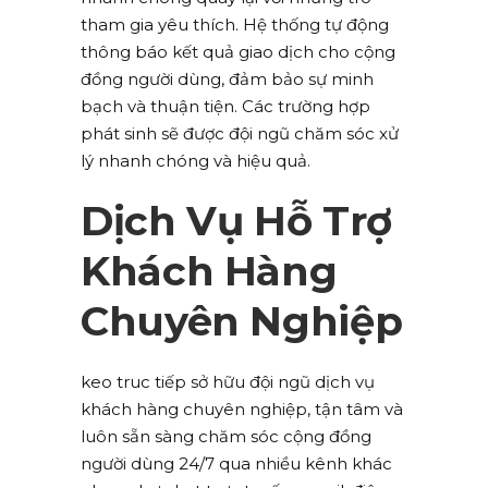
tham gia yêu thích. Hệ thống tự động
thông báo kết quả giao dịch cho cộng
đồng người dùng, đảm bảo sự minh
bạch và thuận tiện. Các trường hợp
phát sinh sẽ được đội ngũ chăm sóc xử
lý nhanh chóng và hiệu quả.
Dịch Vụ Hỗ Trợ
Khách Hàng
Chuyên Nghiệp
keo truc tiếp sở hữu đội ngũ dịch vụ
khách hàng chuyên nghiệp, tận tâm và
luôn sẵn sàng chăm sóc cộng đồng
người dùng 24/7 qua nhiều kênh khác