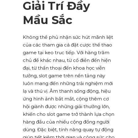
Giải Trí Đầy
Mầu Sắc
Không thể phủ nhận sức hút mãnh liệt
của các tham gia cá đặt cược thể thao
game tại keo truc tiếp. Với hàng trăm
chủ đề khác nhau, từ cổ điển đến hiện
đại, từ thần thoại đến khoa học viễn
tưởng, slot game trên nền tảng này
luôn mang đến những trải nghiệm mới
lạ và thú vị. Âm thanh sống động, hiệu
ứng hình ảnh bắt mắt, cộng thêm cơ
hội giành được những giải thưởng lớn,
khiến cho slot game trở thành lựa chọn
hàng đầu của nhiều cộng đồng người
dùng. Đặc biệt, tính năng quay tự động
giúp tiết kiệm thời gian và công sức cho