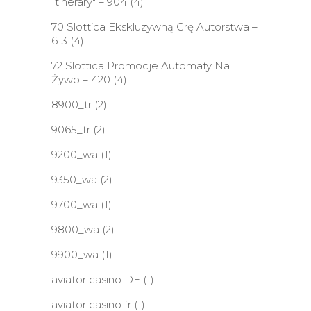
Itinerary" – 904
(4)
70 Slottica Ekskluzywną Grę Autorstwa –
613
(4)
72 Slottica Promocje Automaty Na
Żywo – 420
(4)
8900_tr
(2)
9065_tr
(2)
9200_wa
(1)
9350_wa
(2)
9700_wa
(1)
9800_wa
(2)
9900_wa
(1)
aviator casino DE
(1)
aviator casino fr
(1)