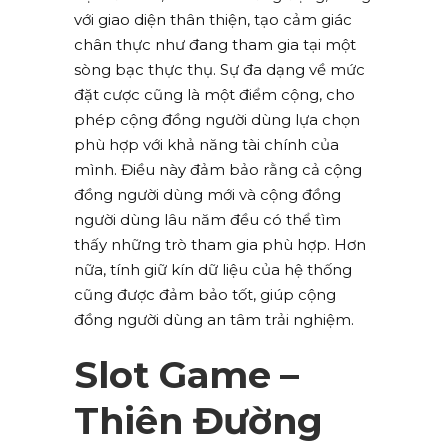
với giao diện thân thiện, tạo cảm giác
chân thực như đang tham gia tại một
sòng bạc thực thụ. Sự đa dạng về mức
đặt cược cũng là một điểm cộng, cho
phép cộng đồng người dùng lựa chọn
phù hợp với khả năng tài chính của
mình. Điều này đảm bảo rằng cả cộng
đồng người dùng mới và cộng đồng
người dùng lâu năm đều có thể tìm
thấy những trò tham gia phù hợp. Hơn
nữa, tính giữ kín dữ liệu của hệ thống
cũng được đảm bảo tốt, giúp cộng
đồng người dùng an tâm trải nghiệm.
Slot Game –
Thiên Đường