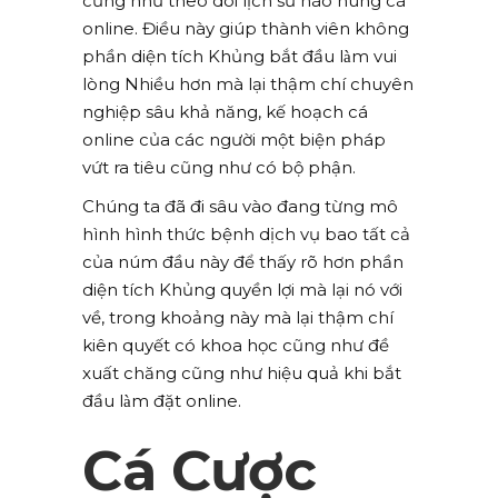
cũng như theo dõi lịch sử hào hùng cá
online. Điều này giúp thành viên không
phần diện tích Khủng bắt đầu làm vui
lòng Nhiều hơn mà lại thậm chí chuyên
nghiệp sâu khả năng, kế hoạch cá
online của các người một biện pháp
vứt ra tiêu cũng như có bộ phận.
Chúng ta đã đi sâu vào đang từng mô
hình hình thức bệnh dịch vụ bao tất cả
của núm đầu này để thấy rõ hơn phần
diện tích Khủng quyền lợi mà lại nó với
về, trong khoảng này mà lại thậm chí
kiên quyết có khoa học cũng như đề
xuất chăng cũng như hiệu quả khi bắt
đầu làm đặt online.
Cá Cược