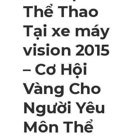
Thể Thao
Tại xe máy
vision 2015
– Cơ Hội
Vàng Cho
Người Yêu
Môn Thể