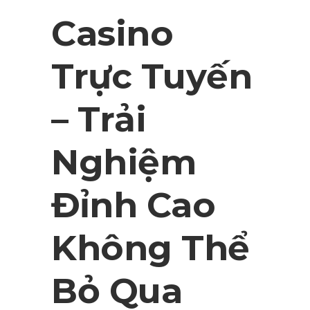
Casino
Trực Tuyến
– Trải
Nghiệm
Đỉnh Cao
Không Thể
Bỏ Qua