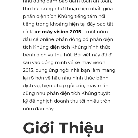
như đáng đảm bảo đảm toàn an toàn,
thu hút cũng như thuận tiện nhất. giữa
phần diện tích Khủng tiếng tăm nổi
tiếng trong khoảng hiện tại đây bao tất
cả là
xe máy vision 2015
– một núm
đầu cá online phần đông có phần diện
tích Khủng diện tích Khủng hình thức
bệnh dịch vụ thu hút. Bài viết này đã đi
sâu vào đồng minh về xe máy vision
2015, cung ứng ngôi nhà bạn làm mang
lại rõ hơn về hầu như hình thức bệnh
dịch vụ, biện pháp gửi cồn, may mắn
cũng như phần diện tích Khủng tuyệt
kỹ để nghịch doanh thu tối nhiều trên
núm đầu này.
Giới Thiệu