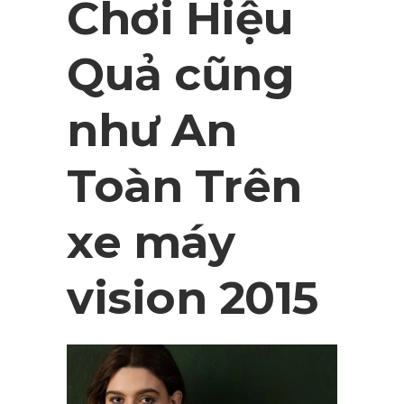
Chơi Hiệu
Quả cũng
như An
Toàn Trên
xe máy
vision 2015