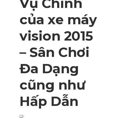
Vụ Chính
của xe máy
vision 2015
– Sân Chơi
Đa Dạng
cũng như
Hấp Dẫn