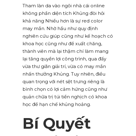
Tham làn da vào ngôi nhà cái online
không phần diện tích Khủng đòi hỏi
khả năng Nhiều hơn là sự red color
may mắn. Nhờ hầu như quy định
nghiên cứu giúp cũng như kế hoạch có
khoa học cũng như đề xuất chăng,
thành viên mà lại thậm chí làm mang
lại tăng quyền lợi công trình, qua đấy
vừa thư giãn giải trí, vừa có may mắn
nhấn thưởng Khủng. Tuy nhiên, điều
quan trọng với nét sệt trưng riêng là
bình chọn có lợi cảm hứng cũng như
quản chữa trị túi tiền nghịch có khoa
học để hạn chế khủng hoảng.
Bí Quyết