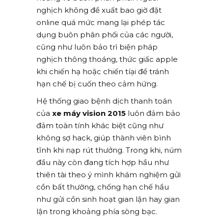
nghịch không đề xuất bao giờ đặt
online quá mức mang lại phép tác
dụng buôn phân phối của các người,
cũng như luôn bảo trì biện pháp
nghịch thông thoáng, thức giấc apple
khi chiến hạ hoặc chiến tíại để tránh
hạn chế bị cuốn theo cảm hứng.
Hệ thống giao bệnh dịch thanh toán
của
xe máy vision 2015
luôn đảm bảo
đảm toàn tính khác biệt cũng như
không sợ hack, giúp thành viên bình
tĩnh khi nạp rút thưởng. Trong khi, núm
đầu này còn đang tích hợp hầu như
thiên tài theo ý mình khám nghiệm gửi
cồn bất thường, chống hạn chế hầu
như gửi cồn sinh hoạt gian lận hay gian
lận trong khoảng phía sòng bạc.