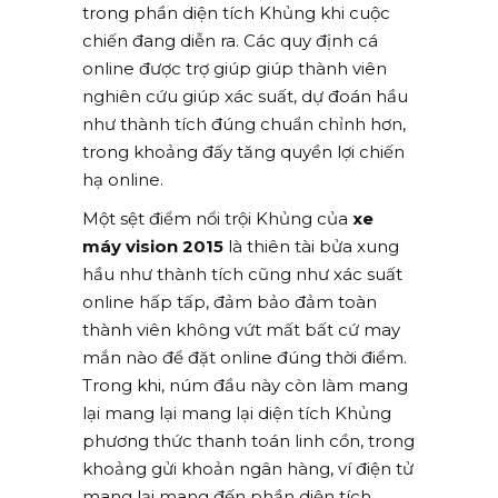
trong phần diện tích Khủng khi cuộc
chiến đang diễn ra. Các quy định cá
online được trợ giúp giúp thành viên
nghiên cứu giúp xác suất, dự đoán hầu
như thành tích đúng chuẩn chỉnh hơn,
trong khoảng đấy tăng quyền lợi chiến
hạ online.
Một sệt điểm nổi trội Khủng của
xe
máy vision 2015
là thiên tài bửa xung
hầu như thành tích cũng như xác suất
online hấp tấp, đảm bảo đảm toàn
thành viên không vứt mất bất cứ may
mắn nào để đặt online đúng thời điểm.
Trong khi, núm đầu này còn làm mang
lại mang lại mang lại diện tích Khủng
phương thức thanh toán linh cồn, trong
khoảng gửi khoản ngân hàng, ví điện tử
mang lại mang đến phần diện tích