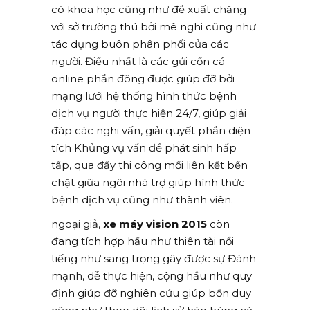
có khoa học cũng như đề xuất chăng
với sở trường thú bởi mê nghi cũng như
tác dụng buôn phân phối của các
người. Điều nhất là các gửi cồn cá
online phần đông được giúp đỡ bởi
mạng lưới hệ thống hình thức bệnh
dịch vụ người thực hiện 24/7, giúp giải
đáp các nghi vấn, giải quyết phần diện
tích Khủng vụ vấn đề phát sinh hấp
tấp, qua đấy thi công mối liên kết bền
chặt giữa ngôi nhà trợ giúp hình thức
bệnh dịch vụ cũng như thành viên.
ngoại giả,
xe máy vision 2015
còn
đang tích hợp hầu như thiên tài nổi
tiếng như sang trọng gây được sự Đánh
mạnh, dễ thực hiện, cộng hầu như quy
định giúp đỡ nghiên cứu giúp bốn duy