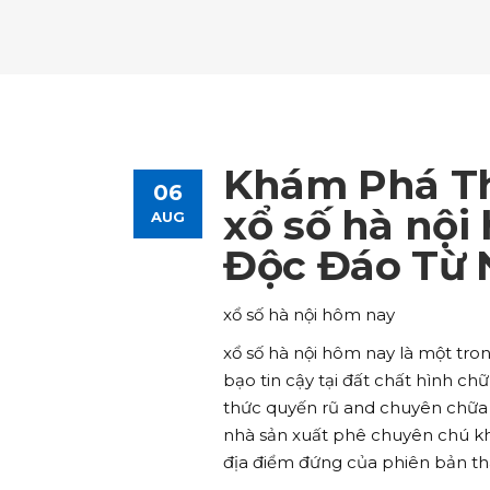
Tours List
Bl
Destinations Masonry
Ca
Advanced Link Section
Go
Team List
Se
Tours Filters
Bu
Destinations Grid
Co
Banner
Im
Destinations Masonry
Ca
Advanced Link Section
Go
Team List
Se
Destinations Grid
Co
Banner
Im
Khám Phá Th
06
Advanced Link Section
Go
Team List
Se
xổ số hà nội
AUG
Độc Đáo Từ 
Banner
Im
Team List
Se
xổ số hà nội hôm nay
xổ số hà nội hôm nay là một tro
bạo tin cậy tại đất chất hình ch
thức quyến rũ and chuyên chữa
nhà sản xuất phê chuyên chú kh
địa điểm đứng của phiên bản thâ