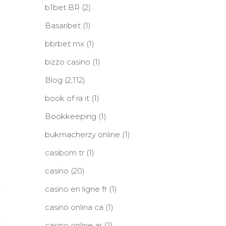
b1bet BR
(2)
Basaribet
(1)
bbrbet mx
(1)
bizzo casino
(1)
Blog
(2,112)
book of ra it
(1)
Bookkeeping
(1)
bukmacherzy online
(1)
casibom tr
(1)
casino
(20)
casino en ligne fr
(1)
casino onlina ca
(1)
casino online ar
(2)