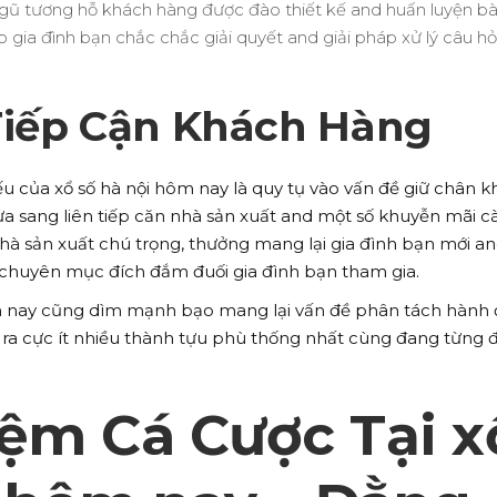
ngũ tương hỗ khách hàng được đào thiết kế and huấn luyện bài
p gia đình bạn chắc chắc giải quyết and giải pháp xử lý câu hỏ
Tiếp Cận Khách Hàng
yếu của xổ số hà nội hôm nay là quy tụ vào vấn đề giữ chân 
a sang liên tiếp căn nhà sản xuất and một số khuyễn mãi c
à sản xuất chú trọng, thưởng mang lại gia đình bạn mới a
a chuyên mục đích đắm đuối gia đình bạn tham gia.
ôm nay cũng dìm mạnh bạo mang lại vấn đề phân tách hành
 ra cực ít nhiều thành tựu phù thống nhất cùng đang từng đ
iệm Cá Cược Tại x