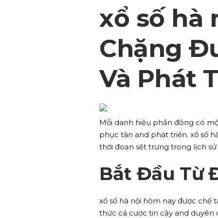
xổ số hà 
Chặng Đ
Và Phát T
Mỗi danh hiệu phần đông có một
phục tân and phát triển. xổ số h
thời đoạn sệt trưng trong lịch s
Bắt Đầu Từ 
xổ số hà nội hôm nay được chế 
thức cá cược tin cậy and duyên 