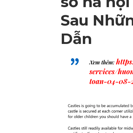
số hà nộ
Sau Nhữn
Dẫn
http
Xem thêm:
services/huo
toan-04-08-