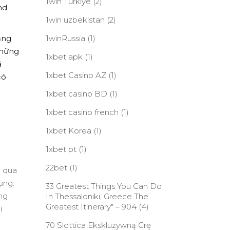
1win Turkiye
(2)
nd
1win uzbekistan
(2)
ảng
1winRussia
(1)
Những
1xbet apk
(1)
á
1xbet Casino AZ
(1)
có
1xbet casino BD
(1)
1xbet casino french
(1)
1xbet Korea
(1)
1xbet pt
(1)
22bet
(1)
g qua
ụng.
33 Greatest Things You Can Do
ùng
In Thessaloniki, Greece The
Greatest Itinerary" – 904
(4)
i
70 Slottica Ekskluzywną Grę