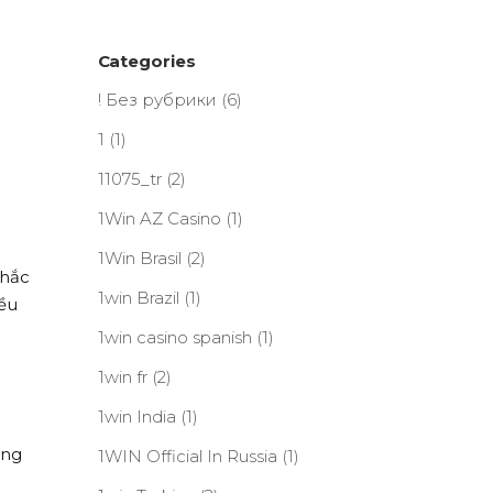
Categories
! Без рубрики
(6)
1
(1)
11075_tr
(2)
1Win AZ Casino
(1)
1Win Brasil
(2)
khắc
1win Brazil
(1)
iều
1win casino spanish
(1)
1win fr
(2)
1win India
(1)
ởng
1WIN Official In Russia
(1)
i