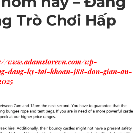
i hôm nay – Đằng
g Trò Chơi Hấp
s://www.adamstorevn.com/wp-
ng-dang-ky-tai-khoan-j88-don-gian-an-
2025