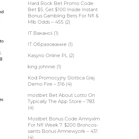
Hard Rock Bet Promo Code:
Bet $5, Get $100 Inside Instant
Bonus Gambling Bets For Nfl &
Mlb Odds – 455
(2)
IT Вакансії
(1)
IT Образование
(1)
Kasyno Online PL
(2)
king johnnie
(1)
Kod Promocyjny Slottica Graj
Demo Fire – 316
(4)
‎mostbet Bet About Lotto On
Typically The App Store – 783
(4)
Mostbet Bonus Code Amnyxlm
For Nfl Week 7: $200 Broncos-
saints Bonus Amnewyork – 431
(4)