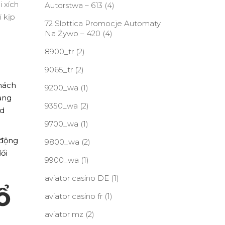
 xích
Autorstwa – 613
(4)
i kịp
72 Slottica Promocje Automaty
Na Żywo – 420
(4)
8900_tr
(2)
9065_tr
(2)
khách
9200_wa
(1)
àng
9350_wa
(2)
nd
9700_wa
(1)
 động
9800_wa
(2)
ối
9900_wa
(1)
aviator casino DE
(1)
ổ
aviator casino fr
(1)
aviator mz
(2)