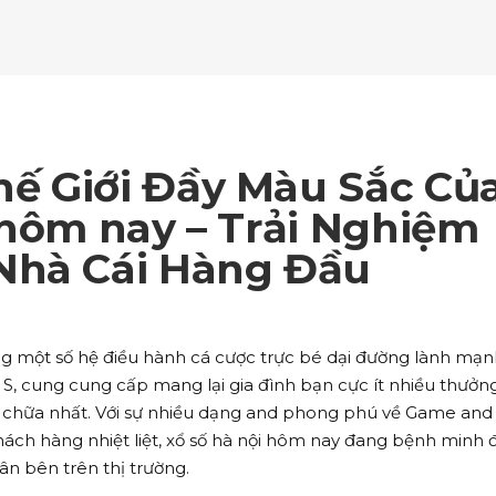
ockquote
Counters
ll To Action
Pie Charts
ogle Maps
Testimonials
parators
Video Button
ttons
Horizontal Progress Bars
ntact Form
Blog List Shortcode
age Gallery
Client Carousel
ll To Action
Pie Charts
ogle Maps
Testimonials
parators
Video Button
ntact Form
Blog List Shortcode
age Gallery
Client Carousel
ế Giới Đầy Màu Sắc Củ
ogle Maps
Testimonials
parators
Video Button
 hôm nay – Trải Nghiệm
Nhà Cái Hàng Đầu
age Gallery
Client Carousel
parators
Video Button
ng một số hệ điều hành cá cược trực bé dại đường lành mạ
ữ S, cung cung cấp mang lại gia đình bạn cực ít nhiều thưởn
 chữa nhất. Với sự nhiều dạng and phong phú về Game and
ách hàng nhiệt liệt, xổ số hà nội hôm nay đang bệnh minh 
n bên trên thị trường.