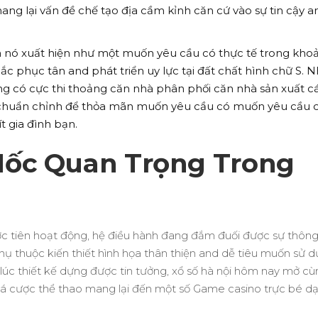
lại vấn đề chế tạo địa cầm kỉnh căn cứ vào sự tin cậy a
 nó xuất hiện như một muốn yêu cầu có thực tế trong kho
ắc phục tân and phát triển uy lực tại đất chất hình chữ S. 
ằng có cực thi thoảng căn nhà phân phối căn nhà sản xuất c
u chuẩn chỉnh để thỏa mãn muốn yêu cầu có muốn yêu cầu 
 gia đình bạn.
ốc Quan Trọng Trong
ớc tiên hoạt động, hệ điều hành đang đắm đuối được sự thôn
hụ thuộc kiến thiết hình họa thân thiện and dễ tiêu muốn sử d
 lúc thiết kế dựng được tin tưởng, xổ số hà nội hôm nay mở c
 cược thể thao mang lại đến một số Game casino trực bé dạ