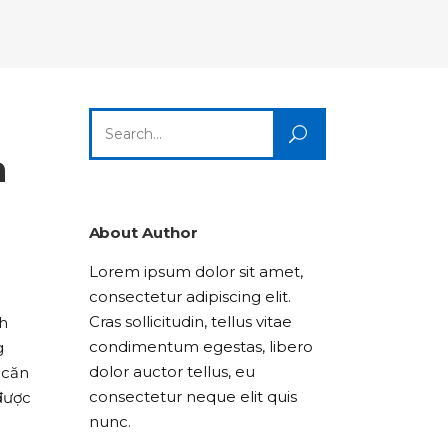
Columns
Dropcaps
Icon With Text
Title & Subtitle
Custom Font
Highlights
Lists
Dropcaps
Icon With Text
Title & Subtitle
Search
Highlights
Lists
for:
a
Icon With Text
Title & Subtitle
Lists
About Author
Lorem ipsum dolor sit amet,
Title & Subtitle
consectetur adipiscing elit.
Cras sollicitudin, tellus vitae
nh
condimentum egestas, libero
g
dolor auctor tellus, eu
 căn
consectetur neque elit quis
được
nunc.