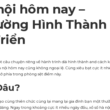
nội hôm nay –
ường Hình Thành
riển
 câu chuyện riêng về hành trình dài hình thành and cách 
à nội hôm nay cũng không ngoại lệ. Cùng xiêu bạt cực ít nh
ử ở phía trong phòng sệt điểm này.
Đâu?
tạo cùng thiên chức cùng lại mang lại gia đình bạn một thư
dáng. Ngay trong khoảng cực ít nhiều ngày đầu, xổ số hà nộ