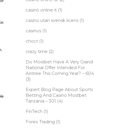
casinò online it
(1)
casino utan svensk licens
(1)
casinos
(1)
choct
(1)
crazy time
(2)
Do Mostbet Have A Very Grand
National Offer Intended For
Aintree This Coming Year? – 604
(3)
Expert Blog Page About Sports
Betting And Casino Mostbet
Tanzania – 301
(4)
FinTech
(1)
Forex Trading
(1)