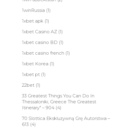
1winRussia
(1)
1xbet apk
(1)
1xbet Casino AZ
(1)
1xbet casino BD
(1)
1xbet casino french
(1)
1xbet Korea
(1)
1xbet pt
(1)
22bet
(1)
33 Greatest Things You Can Do In
Thessaloniki, Greece The Greatest
Itinerary" – 904
(4)
70 Slottica Ekskluzywną Grę Autorstwa –
613
(4)