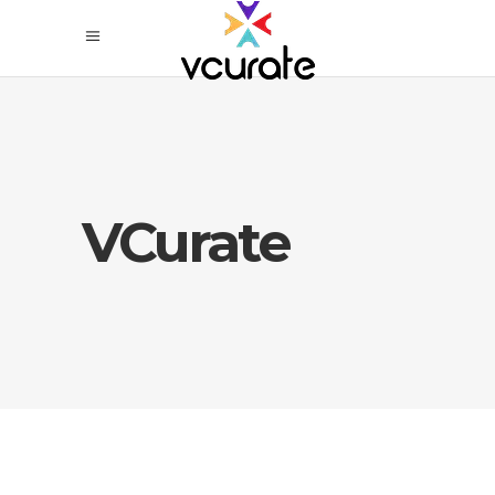
VCurate