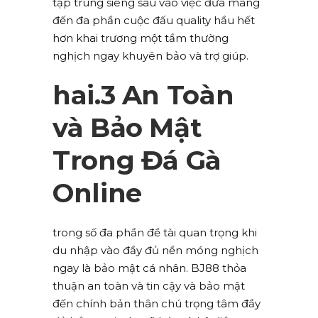
tập trung siêng sâu vào việc đưa mang
đến đa phần cuộc đấu quality hầu hết
hơn khai trương một tầm thường
nghịch ngay khuyên bảo và trợ giúp.
hai.3 An Toàn
và Bảo Mật
Trong Đá Gà
Online
trong số đa phần đề tài quan trọng khi
du nhập vào đầy đủ nền móng nghịch
ngay là bảo mật cá nhân. BJ88 thỏa
thuận an toàn và tin cậy và bảo mật
đến chính bản thân chú trọng tâm đầy