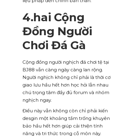
liệu pháp đến chính bản thân.
4.hai Cộng
Đồng Người
Chơi Đá Gà
Cộng đồng người nghịch đá chơi tệ tại
BJ88 vẫn càng ngày càng lan rộng.
Người nghịch không chỉ phải là thời cơ
giao lưu hầu hết hơn học hỏi lẫn nhau
chú trọng tâm đầy đủ forum và nhóm
nghịch ngay.
Điều này vẫn không còn chỉ phải kiến
desgin một khoảng tầm trống khuyên
bảo hầu hết hơn giúp cải thiện tính
năng và tri thức trong cỗ môn này.