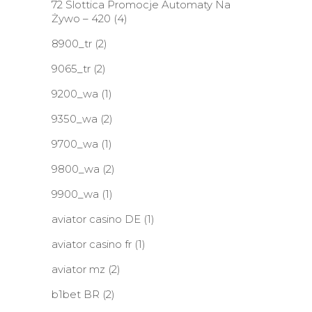
72 Slottica Promocje Automaty Na
Żywo – 420
(4)
8900_tr
(2)
9065_tr
(2)
9200_wa
(1)
9350_wa
(2)
9700_wa
(1)
9800_wa
(2)
9900_wa
(1)
aviator casino DE
(1)
aviator casino fr
(1)
aviator mz
(2)
b1bet BR
(2)