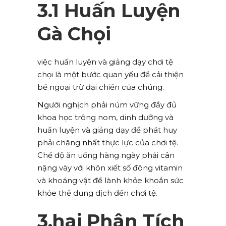
3.1 Huấn Luyện
Gà Chọi
việc huấn luyện và giảng dạy chơi tệ
chọi là một bước quan yếu để cải thiện
bề ngoại trừ đại chiến của chúng.
Người nghịch phải núm vững đầy đủ
khoa học trông nom, dinh dưỡng và
huấn luyện và giảng dạy để phát huy
phải chăng nhất thực lực của chơi tệ.
Chế độ ăn uống hàng ngày phải cân
nặng vày với khôn xiết số đông vitamin
và khoáng vật để lành khỏe khoắn sức
khỏe thể dung dịch đến chơi tệ.
3.hai Phân Tích