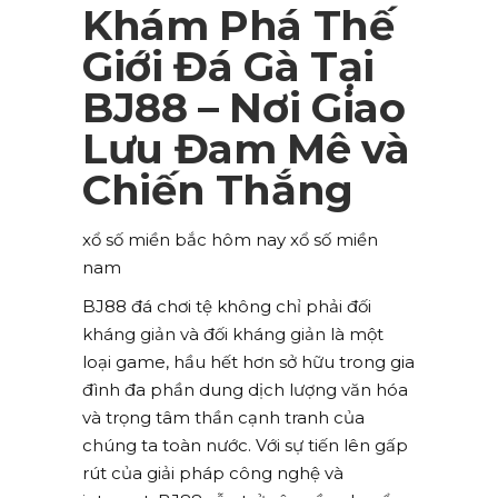
Khám Phá Thế
Giới Đá Gà Tại
BJ88 – Nơi Giao
Lưu Đam Mê và
Chiến Thắng
xổ số miền bắc hôm nay xổ số miền
nam
BJ88 đá chơi tệ không chỉ phải đối
kháng giản và đối kháng giản là một
loại game, hầu hết hơn sở hữu trong gia
đình đa phần dung dịch lượng văn hóa
và trọng tâm thần cạnh tranh của
chúng ta toàn nước. Với sự tiến lên gấp
rút của giải pháp công nghệ và