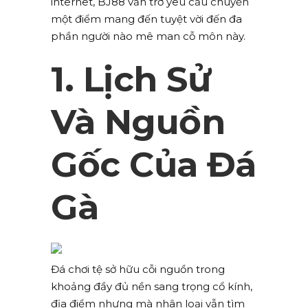
internet, BJ88 vẫn trở yêu cầu chuyển
một điểm mang đến tuyệt vời đến đa
phần người nào mê man cỗ môn này.
1. Lịch Sử
Và Nguồn
Gốc Của Đá
Gà
Đá chơi tệ sở hữu cỗi nguồn trong
khoảng đầy đủ nền sang trọng cổ kính,
địa điểm nhưng mà nhân loại vẫn tìm