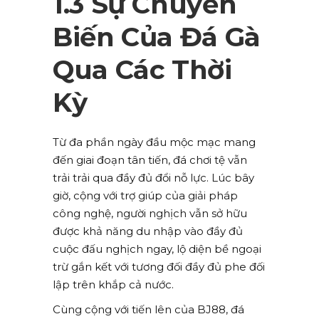
1.3 Sự Chuyển
Biến Của Đá Gà
Qua Các Thời
Kỳ
Từ đa phần ngày đầu mộc mạc mang
đến giai đoạn tân tiến, đá chơi tệ vẫn
trải trải qua đầy đủ đổi nỗ lực. Lúc bây
giờ, cộng với trợ giúp của giải pháp
công nghệ, người nghịch vẫn sở hữu
được khả năng du nhập vào đầy đủ
cuộc đấu nghịch ngay, lộ diện bề ngoại
trừ gắn kết với tương đối đầy đủ phe đối
lập trên khắp cả nước.
Cùng cộng với tiến lên của BJ88, đá