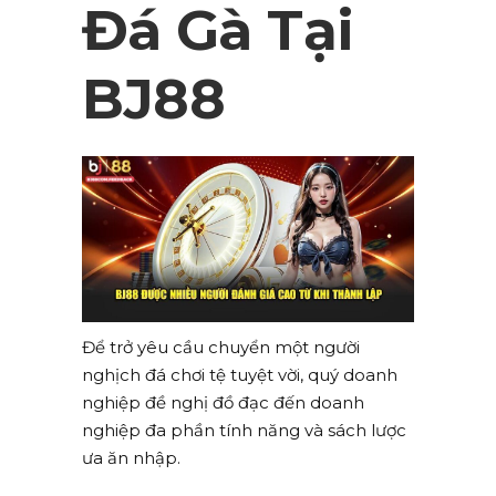
Đá Gà Tại
BJ88
Để trở yêu cầu chuyển một người
nghịch đá chơi tệ tuyệt vời, quý doanh
nghiệp đề nghị đồ đạc đến doanh
nghiệp đa phần tính năng và sách lược
ưa ăn nhập.