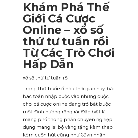
Khám Phá Thế
Giới Cá Cược
Online – xổ số
thứ tư tuần rồi
Từ Các Trò Chơi
Hấp Dẫn
xổ số thứ tư tuần rồi
Trong thời buổi số hóa thời gian này, bài
bác toán nhập cuộc vào những cuộc
chơi cá cược online đang trở bắt buộc
một định hướng rộng rãi. Đặc biệt là
mang phổ thông phần chuyên nghiệp
dụng mang lại bộ vàng tặng kèm theo
kèm cuốn hút cũng như 69vn nhấn