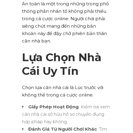
An toàn là một trong những trong phổ
thông phần nhân tố không phải thiếu
trong cá cược online. Người chơi phải
siêng chút mang đến những băn
khoăn này để đậy chở phiên bản thân
căn nhà bạn.
Lựa Chọn Nhà
Cái Uy Tín
Chọn lựa căn nhà cái là Lúc trước với
không thể trong cá cược online.
Giấy Phép Hoạt Động
: Kiểm tra xem
căn nhà cái sở hữu hồ sơ chuyển đụng
hợp pháp hay không.
Đánh Giá Từ Người Chơi Khác
: Tìm