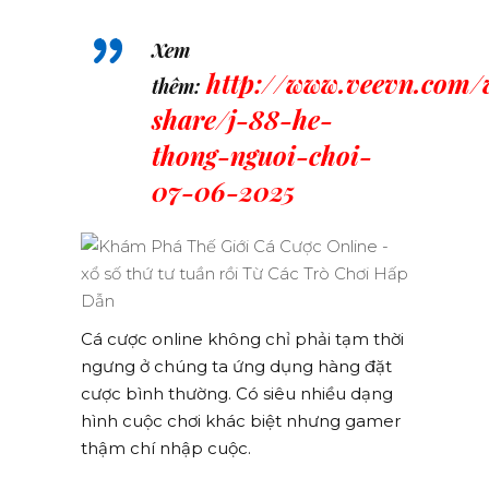
Xem
http://www.veevn.com/
thêm:
share/j-88-he-
thong-nguoi-choi-
07-06-2025
Cá cược online không chỉ phải tạm thời
ngưng ở chúng ta ứng dụng hàng đặt
cược bình thường. Có siêu nhiều dạng
hình cuộc chơi khác biệt nhưng gamer
thậm chí nhập cuộc.