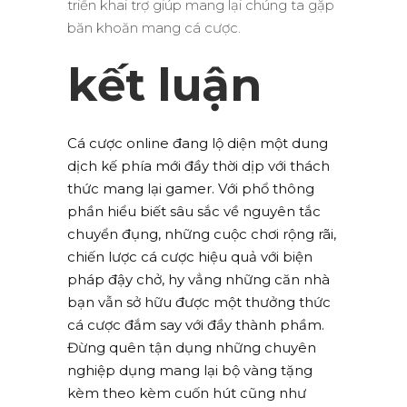
triển khai trợ giúp mang lại chúng ta gặp
băn khoăn mang cá cược.
kết luận
Cá cược online đang lộ diện một dung
dịch kế phía mới đầy thời dịp với thách
thức mang lại gamer. Với phổ thông
phần hiểu biết sâu sắc về nguyên tắc
chuyển đụng, những cuộc chơi rộng rãi,
chiến lược cá cược hiệu quả với biện
pháp đậy chở, hy vẳng những căn nhà
bạn vẫn sở hữu được một thưởng thức
cá cược đắm say với đầy thành phầm.
Đừng quên tận dụng những chuyên
nghiệp dụng mang lại bộ vàng tặng
kèm theo kèm cuốn hút cũng như