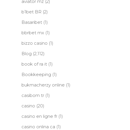
aviator mz
(2)
b1bet BR
(2)
Basaribet
(1)
bbrbet mx
(1)
bizzo casino
(1)
Blog
(2,112)
book of ra it
(1)
Bookkeeping
(1)
bukmacherzy online
(1)
casibom tr
(1)
casino
(20)
casino en ligne fr
(1)
casino onlina ca
(1)