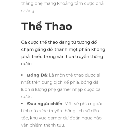
thắng phệ mang khoảng tầm cược phải
chăng.
Thể Thao
Cá cược thể thao đang từ tương đối
chậm gắng đổi thành một phần không
phải thiếu trong văn hóa truyền thống
cược.
Bóng Đá
: Là môn thể thao được si
nhất trên dung dịch kế phía, bóng đá
luôn si lượng phệ gamer nhập cuộc cá
cược.
Đua ngựa chiến
: Một vẻ phía ngoài
hình cá cược truyền thống lịch sử dân
tộc, khu vực gamer dự đoán ngựa nào
vẫn chiếm thành tựu.