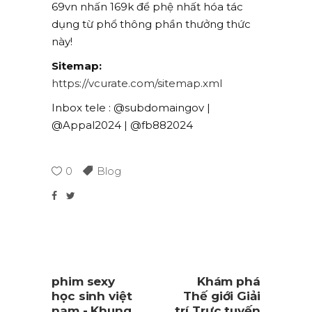
69vn nhấn 169k để phệ nhất hóa tác
dụng từ phổ thông phần thưởng thức
này!
Sitemap:
https://vcurate.com/sitemap.xml
Inbox tele : @subdomaingov |
@Appal2024 | @fb882024
0
Blog
phim sexy
Khám phá
học sinh việt
Thế giới Giải
nam - Khung
trí Trực tuyến