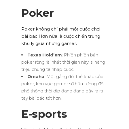
Poker
Poker không chỉ phải một cuộc chơi
bài bác Hơn nữa là cuộc chiến trung
khu lý giữa những gamer.
Texas Hold’em
: Phiên phiên bản
poker rộng rãi nhất thời gian này, si hàng
triệu chúng ta nhập cuộc.
Omaha
: Một gắng đổi thể khác của
poker, khu vực gamer sở hữu tương đối
phổ thông thời dịp đang đang gây ra ra
tay bài bác tốt hơn.
E-sports