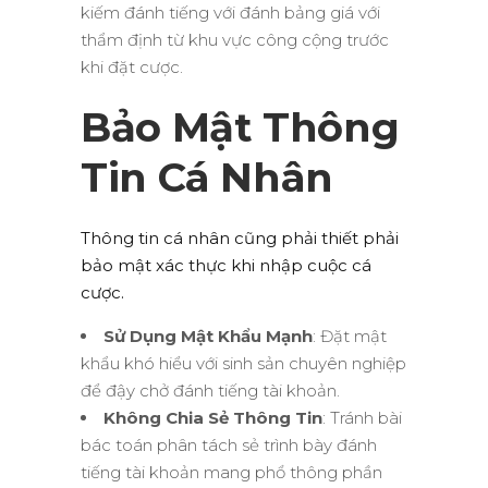
kiếm đánh tiếng với đánh bảng giá với
thẩm định từ khu vực công cộng trước
khi đặt cược.
Bảo Mật Thông
Tin Cá Nhân
Thông tin cá nhân cũng phải thiết phải
bảo mật xác thực khi nhập cuộc cá
cược.
Sử Dụng Mật Khẩu Mạnh
: Đặt mật
khẩu khó hiểu với sinh sản chuyên nghiệp
để đậy chở đánh tiếng tài khoản.
Không Chia Sẻ Thông Tin
: Tránh bài
bác toán phân tách sẻ trình bày đánh
tiếng tài khoản mang phổ thông phần