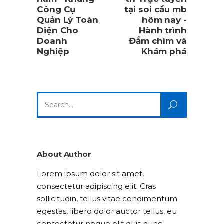
Công Cụ
tại soi cầu mb
Quản Lý Toàn
hôm nay -
Diện Cho
Hành trình
Doanh
Đắm chìm và
Nghiệp
Khám phá
Search
for:
About Author
Lorem ipsum dolor sit amet,
consectetur adipiscing elit. Cras
sollicitudin, tellus vitae condimentum
egestas, libero dolor auctor tellus, eu
consectetur neque elit quis nunc.