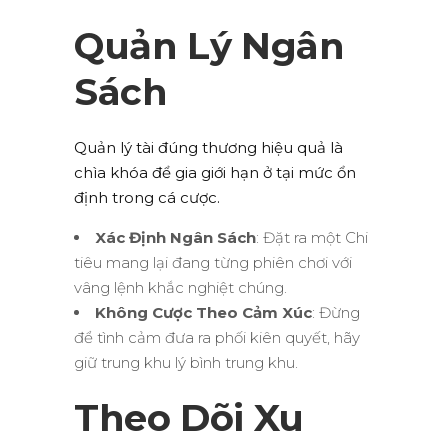
Quản Lý Ngân
Sách
Quản lý tài đúng thương hiệu quả là
chìa khóa để gia giới hạn ở tại mức ổn
định trong cá cược.
Xác Định Ngân Sách
: Đặt ra một Chi
tiêu mang lại đang từng phiên chơi với
vâng lệnh khắc nghiệt chúng.
Không Cược Theo Cảm Xúc
: Đừng
để tình cảm đưa ra phối kiên quyết, hãy
giữ trung khu lý bình trung khu.
Theo Dõi Xu