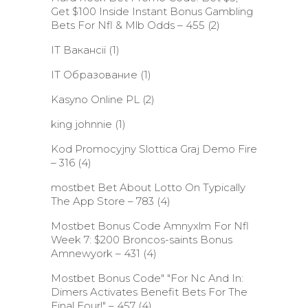
Get $100 Inside Instant Bonus Gambling
Bets For Nfl & Mlb Odds – 455
(2)
IT Вакансії
(1)
IT Образование
(1)
Kasyno Online PL
(2)
king johnnie
(1)
Kod Promocyjny Slottica Graj Demo Fire
– 316
(4)
‎mostbet Bet About Lotto On Typically
The App Store – 783
(4)
Mostbet Bonus Code Amnyxlm For Nfl
Week 7: $200 Broncos-saints Bonus
Amnewyork – 431
(4)
Mostbet Bonus Code" "For Nc And In:
Dimers Activates Benefit Bets For The
Final Four!" – 457
(4)