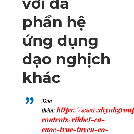
với đa
phần hệ
ứng dụng
dạo nghịch
khác
Xem
https://www.shynhgrou
thêm:
contents/rikbet-ca-
cuoc-truc-tuyen-co-