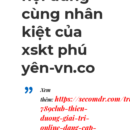
cùng nhân
kiệt của
xskt phú
yên-vn.co
Xem
https://secomdr.com/tr
thêm:
789club-thien-
duong-giai-tri-
online-dang-cap-