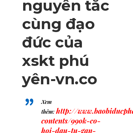
nguyên tắc
cùng đạo
đức của
xskt phú
yên-vn.co
Xem
http://www.baobiducph
thêm:
contents/99ok-co-
hoi-dau-tu-gan-