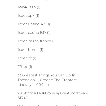
1winRussia
(1)
1xbet apk
(1)
1xbet Casino AZ
(1)
1xbet casino BD
(1)
1xbet casino french
(1)
1xbet Korea
(1)
1xbet pt
(1)
22bet
(1)
33 Greatest Things You Can Do In
Thessaloniki, Greece The Greatest
Itinerary" – 904
(4)
70 Slottica Ekskluzywną Grę Autorstwa –
613
(4)