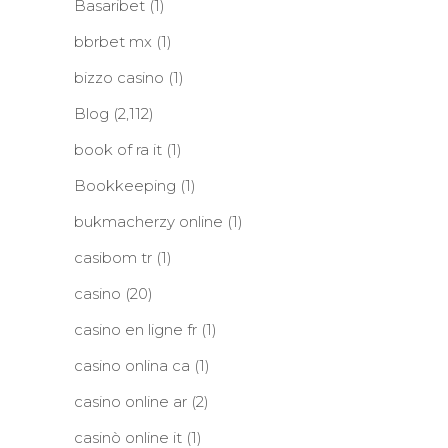
Basaribet
(1)
bbrbet mx
(1)
bizzo casino
(1)
Blog
(2,112)
book of ra it
(1)
Bookkeeping
(1)
bukmacherzy online
(1)
casibom tr
(1)
casino
(20)
casino en ligne fr
(1)
casino onlina ca
(1)
casino online ar
(2)
casinò online it
(1)