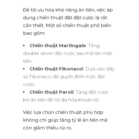
Để tối ưu hóa khả năng ăn tiền, việc áp
dụng chiến thuật đặt đặt cược là rất
cần thiết. Một số chiến thuật phổ biến
bao gồm:
Chiến thuật Martingale
: Tăng
double down đặt cược sau mỗi lần mất
tiền.
Chiến thuật Fibonacci
: Dựa vào dãy
số Fibonacci để quyết định mức đặt
cược.
Chiến thuật Paroli
: Tăng đặt cược
khi ăn tiền để tối đa hóa khoản lời.
Việc lựa chọn chiến thuật phù hợp
không chỉ giúp tăng tỷ lệ ăn tiền mà
còn giảm thiểu rủi ro.