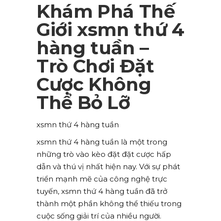
Khám Phá Thế
Giới xsmn thứ 4
hàng tuần –
Trò Chơi Đặt
Cược Không
Thể Bỏ Lỡ
xsmn thứ 4 hàng tuần
xsmn thứ 4 hàng tuần là một trong
những trò vào kèo đặt đặt cược hấp
dẫn và thú vị nhất hiện nay. Với sự phát
triển mạnh mẽ của công nghệ trực
tuyến, xsmn thứ 4 hàng tuần đã trở
thành một phần không thể thiếu trong
cuộc sống giải trí của nhiều người.