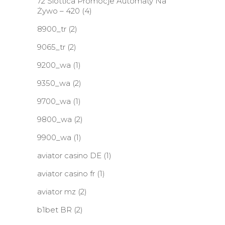
72 Slottica Promocje Automaty Na
Żywo – 420
(4)
8900_tr
(2)
9065_tr
(2)
9200_wa
(1)
9350_wa
(2)
9700_wa
(1)
9800_wa
(2)
9900_wa
(1)
aviator casino DE
(1)
aviator casino fr
(1)
aviator mz
(2)
b1bet BR
(2)