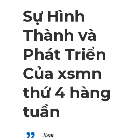
Sự Hình
Thành và
Phát Triển
Của xsmn
thứ 4 hàng
tuần
Xem