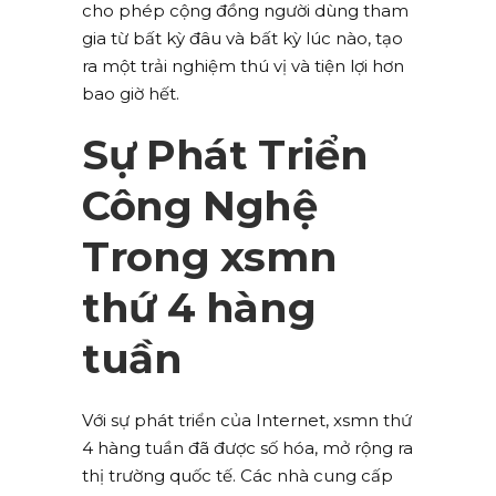
cho phép cộng đồng người dùng tham
gia từ bất kỳ đâu và bất kỳ lúc nào, tạo
ra một trải nghiệm thú vị và tiện lợi hơn
bao giờ hết.
Sự Phát Triển
Công Nghệ
Trong xsmn
thứ 4 hàng
tuần
Với sự phát triển của Internet, xsmn thứ
4 hàng tuần đã được số hóa, mở rộng ra
thị trường quốc tế. Các nhà cung cấp