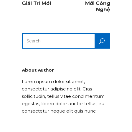
Giải Trí Mới
Mới Công
Nghệ
Search
for:
About Author
Lorem ipsum dolor sit amet,
consectetur adipiscing elit. Cras
sollicitudin, tellus vitae condimentum
egestas, libero dolor auctor tellus, eu
consectetur neque elit quis nunc.