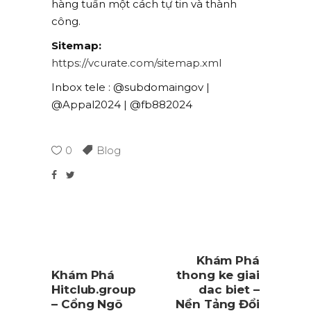
hàng tuần một cách tự tin và thành
công.
Sitemap:
https://vcurate.com/sitemap.xml
Inbox tele : @subdomaingov |
@Appal2024 | @fb882024
0
Blog
Khám Phá
Khám Phá
thong ke giai
Hitclub.group
dac biet –
– Cổng Ngõ
Nền Tảng Đổi