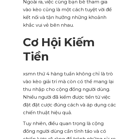
Ngoài ra, việc cùng bạn bè tham gia
vào kèo cũng là một cách tuyệt vời để
kết nối và tận hưởng những khoảnh
khắc vui vẻ bên nhau.
Cơ Hội Kiếm
Tiền
xsmn thứ 4 hàng tuần không chỉ là trò
vào kèo giải trí mà còn có thể mang lại
thu nhập cho cộng đồng người dùng.
Nhiều người đã kiếm được tiền từ việc
đặt đặt cược đúng cách và áp dụng các
chiến thuật hiệu quả.
Tuy nhiên, điều quan trọng là cộng
đồng người dùng cần tỉnh táo và có
chiến lược rõ ràng để tránh những rủi ro