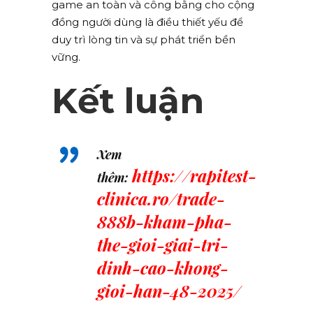
game an toàn và công bằng cho cộng
đồng người dùng là điều thiết yếu để
duy trì lòng tin và sự phát triển bền
vững.
Kết luận
Xem
https://rapitest-
thêm:
clinica.ro/trade-
888b-kham-pha-
the-gioi-giai-tri-
dinh-cao-khong-
gioi-han-48-2025/