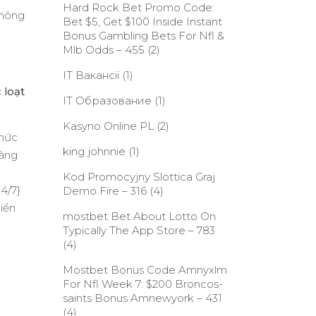
Hard Rock Bet Promo Code:
không
Bet $5, Get $100 Inside Instant
Bonus Gambling Bets For Nfl &
Mlb Odds – 455
(2)
IT Вакансії
(1)
loạt
IT Образование
(1)
Kasyno Online PL
(2)
thức
king johnnie
(1)
hàng
Kod Promocyjny Slottica Graj
24/7}
Demo Fire – 316
(4)
iển
‎mostbet Bet About Lotto On
Typically The App Store – 783
(4)
Mostbet Bonus Code Amnyxlm
For Nfl Week 7: $200 Broncos-
saints Bonus Amnewyork – 431
(4)