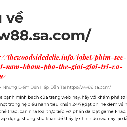
u về
ww88.sa.com/
://thewoodsidedelie.info/i9bet/phim-sec-
et-nam-kham-pha-the-gioi-giai-tri-va-
u/
ía cạnh minh bạch của trang web này, hãy với khám phá sơ 
một trong hệ điều hành tiêu khiển 24/7}{đặt online đem về 
hể thao, căn nhà loại trực tiếp với phần đa loạt game khác.
 áp dụng, không khó khăn để thấy lý chính do sao này lại 