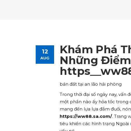
Tours List
Bl
Destinations Masonry
Ca
Advanced Link Section
Go
Team List
Se
Tours Filters
Bu
Destinations Grid
Co
Banner
Im
Destinations Masonry
Ca
Advanced Link Section
Go
Team List
Se
Destinations Grid
Co
Banner
Im
Khám Phá Th
12
Advanced Link Section
Go
Team List
Se
Những Điểm 
AUG
https__ww88
Banner
Im
Team List
Se
bán đất tại an lão hải phòng
Trong thời đại số ngày nay, vấn 
một phần nào ấy hỏa tốc trong 
mang đến lựa lựa đắm đuối, nó
https://ww88.sa.com/
. Trang
tiêu khiển các hình trạng Ngoài
yếu nó.