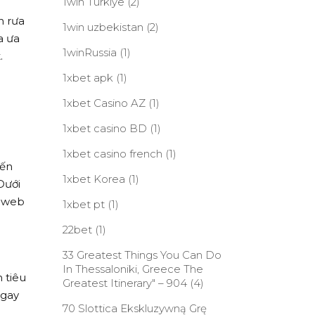
1win Turkiye
(2)
n rưa
1win uzbekistan
(2)
a ưa
1winRussia
(1)
.
1xbet apk
(1)
1xbet Casino AZ
(1)
1xbet casino BD
(1)
1xbet casino french
(1)
iến
1xbet Korea
(1)
Dưới
g web
1xbet pt
(1)
22bet
(1)
33 Greatest Things You Can Do
In Thessaloniki, Greece The
 tiêu
Greatest Itinerary" – 904
(4)
Ngay
70 Slottica Ekskluzywną Grę