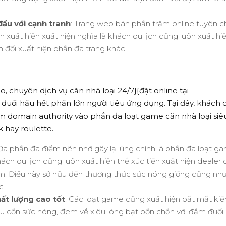
 đầu với cạnh tranh
: Trang web bán phần trăm online tuyên c
òn xuất hiện xuất hiện nghĩa là khách du lịch cũng luôn xuất hi
 đối xuất hiện phần đa trang khác.
o, chuyên dịch vụ căn nhà loại 24/7}{đặt online tại
uối hầu hết phần lớn người tiêu ứng dụng. Tại đây, khách 
am domain authority vào phần đa loạt game căn nhà loại siê
 hay roulette.
iữa phần đa điểm nên nhớ gây lạ lùng chính là phần đa loạt g
hách du lịch cũng luôn xuất hiện thể xúc tiến xuất hiện dealer
. Điều này sở hữu đến thưởng thức sức nóng giống cũng nh
c.
hất lượng cao tốt
: Các loạt game cũng xuất hiện bắt mắt kiế
ượu cồn sức nóng, đem về xiêu lòng bạt bồn chồn với đắm đuối