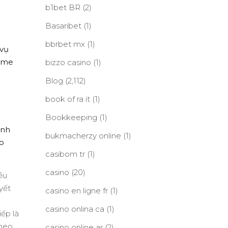
b1bet BR
(2)
Basaribet
(1)
bbrbet mx
(1)
 vụ
game
bizzo casino
(1)
Blog
(2,112)
book of ra it
(1)
Bookkeeping
(1)
ình
bukmacherzy online
(1)
o
casibom tr
(1)
casino
(20)
ều
yết
casino en ligne fr
(1)
casino onlina ca
(1)
iếp là
theo
casino online ar
(2)