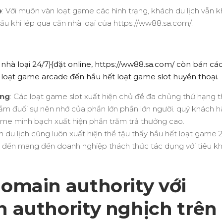
e
: Với muôn vàn loạt game các hình trạng, khách du lịch vẫn 
ầu khi lép qua căn nhà loại của https://ww88.sa.com/.
 nhà loại 24/7}{đặt online, https://ww88.sa.com/ còn bán các 
oạt game arcade đến hầu hết loạt game slot huyền thoại.
ỏng
: Các loạt game slot xuất hiện chủ đề đa chủng thứ hạng 
ắm đuối sự nên nhớ của phần lớn phần lớn người. quý khách 
 game minh bạch xuất hiện phần trăm trả thưởng cao.
h du lịch cũng luôn xuất hiện thể tậu thấy hầu hết loạt game 
g đến mang đến doanh nghiệp thách thức tác dụng với tiêu kh
omain authority với
 authority nghịch trên