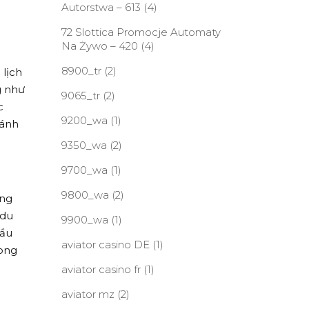
Autorstwa – 613
(4)
72 Slottica Promocje Automaty
Na Żywo – 420
(4)
8900_tr
(2)
 lịch
g như
9065_tr
(2)
c
9200_wa
(1)
đánh
9350_wa
(2)
9700_wa
(1)
9800_wa
(2)
ộng
 du
9900_wa
(1)
hầu
aviator casino DE
(1)
rong
aviator casino fr
(1)
aviator mz
(2)