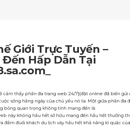
ockquote
Counters
ll To Action
Pie Charts
ogle Maps
Testimonials
parators
Video Button
ttons
Horizontal Progress Bars
ntact Form
Blog List Shortcode
age Gallery
Client Carousel
ll To Action
Pie Charts
ogle Maps
Testimonials
parators
Video Button
ntact Form
Blog List Shortcode
age Gallery
Client Carousel
ế Giới Trực Tuyến –
ogle Maps
Testimonials
parators
Video Button
Đến Hấp Dẫn Tại
.sa.com_
age Gallery
Client Carousel
parators
Video Button
đề cảm thấy phần đa trang web 24/7}{đặt online đã biến gửi 
cuộc sống hằng ngày của chủ yếu nó ta. Một giữa phần đa 
ng bỏng quan trọng không tính mang đến là
 web này không hầu hết sở hữu mang đến hầu hết thưởng t
 ra đắm đuối khách du lịch vày hầu hết khả năng kì quặc củ