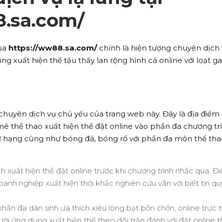
8.sa.com/
của
https://ww88.sa.com/
chính là hiện tượng chuyên dịch
 xuất hiện thể tậu thấy lan rộng hình cá online với loạt 
 chuyên dịch vụ chủ yếu của trang web này. Đây là địa điểm
ê thể thao xuất hiện thể đặt online vào phần đa chương tr
ứ hạng cũng như bóng đá, bóng rổ với phần đa môn thể tha
h xuất hiện thể đặt online trước khi chương trình nhắc qua. Đi
h nghiệp xuất hiện thời khắc nghiên cứu vãn với biết tin qu
 phần đa dân sinh ưa thích xiêu lòng bạt bồn chồn, online trực t
ười ứng dụng xuất hiện thể theo dõi trận đánh với đặt online 