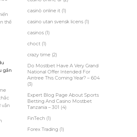
casinò online it
(1)
hiến
casino utan svensk licens
(1)
ện thể
casinos
(1)
choct
(1)
crazy time
(2)
du
Do Mostbet Have A Very Grand
u gần
National Offer Intended For
Aintree This Coming Year? – 604
(3)
ame
Expert Blog Page About Sports
 chắc
Betting And Casino Mostbet
ư vẫn
Tanzania – 301
(4)
FinTech
(1)
n
Forex Trading
(1)