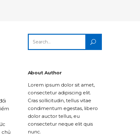
Columns
Dropcaps
Icon With Text
Title & Subtitle
Custom Font
Highlights
Lists
Dropcaps
Icon With Text
Title & Subtitle
Search
Highlights
Lists
for:
Icon With Text
Title & Subtitle
Lists
About Author
Lorem ipsum dolor sit amet,
Title & Subtitle
consectetur adipiscing elit.
Cras sollicitudin, tellus vitae
đổi
condimentum egestas, libero
điểm
dolor auctor tellus, eu
consectetur neque elit quis
hức
nunc.
a chủ