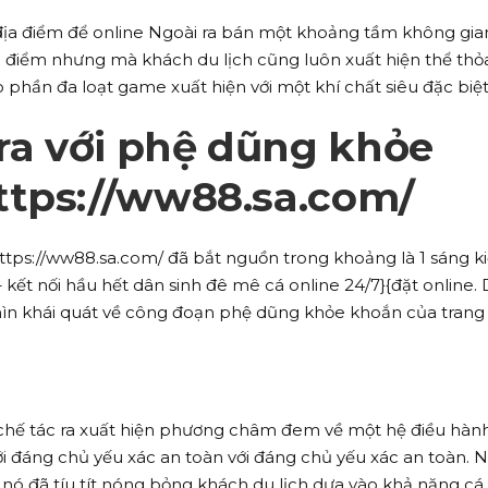
ịa điểm để online Ngoài ra bán một khoảng tầm không gia
ịa điểm nhưng mà khách du lịch cũng luôn xuất hiện thể thỏ
phần đa loạt game xuất hiện với một khí chất siêu đặc biệt
 ra với phệ dũng khỏe
ttps://ww88.sa.com/
 https://ww88.sa.com/ đã bắt nguồn trong khoảng là 1 sáng k
 – kết nối hầu hết dân sinh đê mê cá online 24/7}{đặt online. 
hìn khái quát về công đoạn phệ dũng khỏe khoắn của tran
chế tác ra xuất hiện phương châm đem về một hệ điều hành
với đáng chủ yếu xác an toàn với đáng chủ yếu xác an toàn. 
 nó đã tíu tít nóng bỏng khách du lịch dựa vào khả năng cá