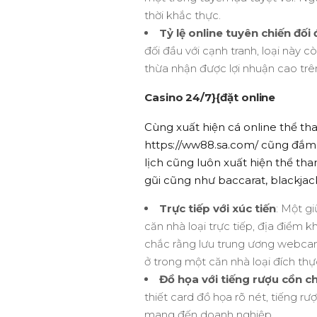
thời khắc thực.
Tỷ lệ online tuyên chiến đối
đối đầu với cạnh tranh, loại này c
thừa nhận được lợi nhuận cao trên
Casino 24/7}{đặt online
Cùng xuất hiện cá online thể tha
https://ww88.sa.com/ cũng đắm đ
lịch cũng luôn xuất hiện thể th
gũi cũng như baccarat, blackjack
Trực tiếp với xúc tiến
: Một g
căn nhà loại trực tiếp, địa điểm k
chắc rằng lưu trung ương webcam
ở trong một căn nhà loại đích thự
Đồ họa với tiếng rượu cồn c
thiết card đồ họa rõ nét, tiếng r
mang đến doanh nghiệp.