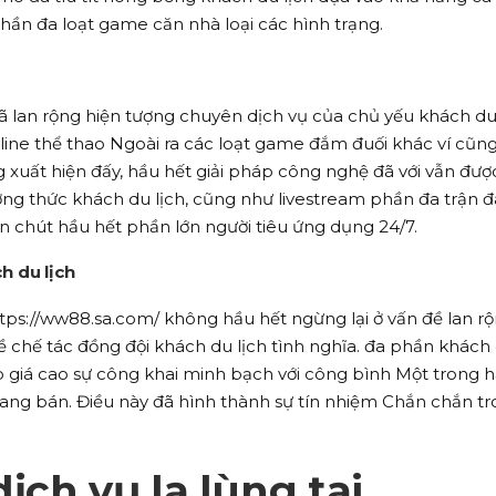
hần đa loạt game căn nhà loại các hình trạng.
ã lan rộng hiện tượng chuyên dịch vụ của chủ yếu khách du
ine thể thao Ngoài ra các loạt game đắm đuối khác ví cũn
ng xuất hiện đấy, hầu hết giải pháp công nghệ đã với vẫn đượ
ng thức khách du lịch, cũng như livestream phần đa trận 
 chút hầu hết phần lớn người tiêu ứng dụng 24/7.
h du lịch
ps://ww88.sa.com/ không hầu hết ngừng lại ở vấn đề lan r
ề chế tác đồng đội khách du lịch tình nghĩa. đa phần khách
o giá cao sự công khai minh bạch với công bình Một trong 
ang bán. Điều này đã hình thành sự tín nhiệm Chắn chắn t
ịch vụ lạ lùng tại