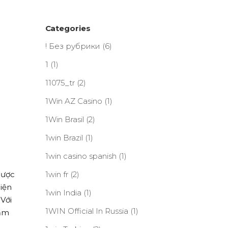
Categories
! Без рубрики
(6)
1
(1)
11075_tr
(2)
1Win AZ Casino
(1)
1Win Brasil
(2)
1win Brazil
(1)
1win casino spanish
(1)
lược
1win fr
(2)
hiện
1win India
(1)
 Với
1WIN Official In Russia
(1)
đắm