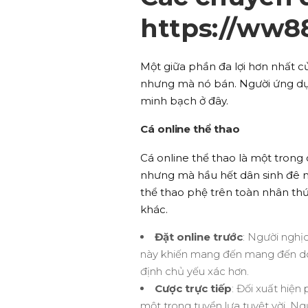
https://ww8
Một giữa phần đa lợi hơn nhất 
nhưng mà nó bán. Người ứng dụng
minh bạch ở đây.
Cá online thể thao
Cá online thể thao là một trong
nhưng mà hầu hết dân sinh đê m
thể thao phệ trên toàn nhân th
khác.
Đặt online trước
: Người nghịc
này khiến mang đến mang đến doan
định chủ yếu xác hơn.
Cược trực tiếp
: Đối xuất hiện
một trong tuyển lựa tuyệt vời. Ng