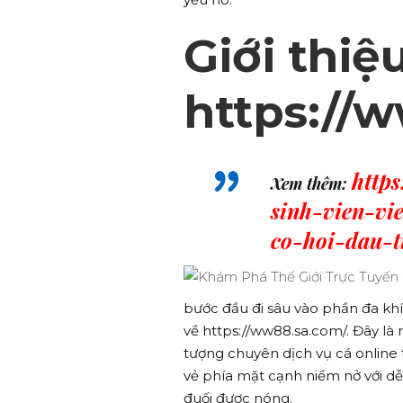
Giới thiệ
https://
https
Xem thêm:
sinh-vien-vi
co-hoi-dau-t
bước đầu đi sâu vào phần đa kh
về https://ww88.sa.com/. Đây là 
tượng chuyên dịch vụ cá online t
vẻ phía mặt cạnh niềm nở với dễ
đuối được nóng.