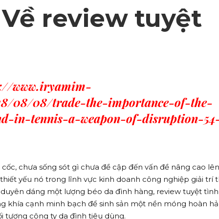
 Về review tuyệt
s://www.iryamim-
018/08/08/trade-the-importance-of-the-
nd-in-tennis-a-weapon-of-disruption-54
h cốc, chưa sống sót gì chưa đề cập đến vấn đề nâng cao lê
hiết yếu nó trong lĩnh vực kinh doanh công nghiệp giải trí 
ể duyên dáng một lượng béo da đình hàng, review tuyệt tình
ng khía cạnh minh bạch để sinh sản một nền móng hoàn hả
i tượng công ty da đình tiêu dùng.