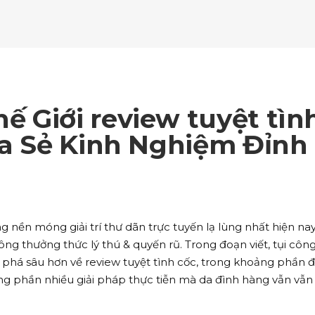
ockquote
Counters
ll To Action
Pie Charts
ogle Maps
Testimonials
parators
Video Button
ttons
Horizontal Progress Bars
ntact Form
Blog List Shortcode
age Gallery
Client Carousel
ll To Action
Pie Charts
ogle Maps
Testimonials
parators
Video Button
ntact Form
Blog List Shortcode
age Gallery
Client Carousel
 Giới review tuyệt tìn
ogle Maps
Testimonials
parators
Video Button
ia Sẻ Kinh Nghiệm Đỉnh
age Gallery
Client Carousel
parators
Video Button
ng nền móng giải trí thư dãn trực tuyến lạ lùng nhất hiện nay
g thưởng thức lý thú & quyến rũ. Trong đoạn viết, tụi công
i phá sâu hơn về review tuyệt tình cốc, trong khoảng phần 
ng phần nhiều giải pháp thực tiễn mà da đình hàng vẫn vẫn