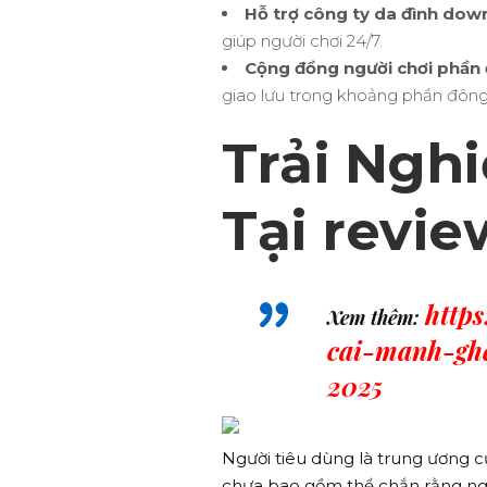
Hỗ trợ công ty da đình dow
giúp người chơi 24/7.
Cộng đồng người chơi phần
giao lưu trong khoảng phần đông 
Trải Ngh
Tại revie
http
Xem thêm:
cai-manh-gh
2025
Người tiêu dùng là trung ương c
chưa bao gồm thể chắn rằng ngo