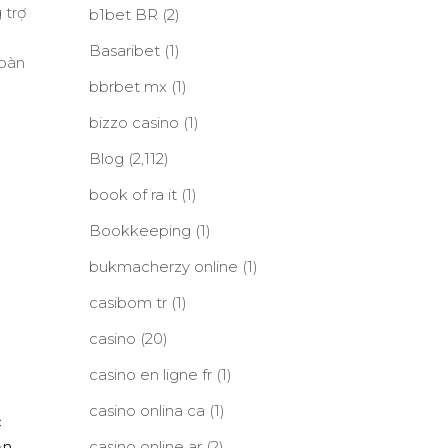
 trợ
b1bet BR
(2)
Basaribet
(1)
 bàn
bbrbet mx
(1)
bizzo casino
(1)
Blog
(2,112)
book of ra it
(1)
Bookkeeping
(1)
bukmacherzy online
(1)
casibom tr
(1)
casino
(20)
casino en ligne fr
(1)
casino onlina ca
(1)
c
ản
casino online ar
(2)