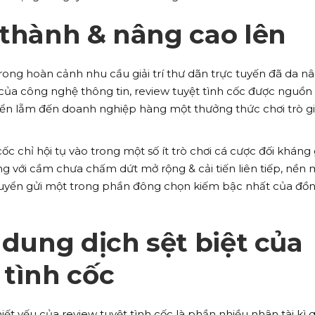
 thành & nâng cao lên
trong hoàn cảnh nhu cầu giải trí thư dãn trực tuyến đã da n
 của công nghệ thông tin, review tuyệt tình cốc được nguồn 
iển lẵm đến doanh nghiệp hàng một thưởng thức chơi trò giả
cốc chỉ hội tụ vào trong một số ít trò chơi cá cược đối kháng
ùng với cầm chưa chấm dứt mở rộng & cải tiến liên tiếp, nền
uyển gửi một trong phần đông chọn kiếm bậc nhất của đồn
 dung dịch sệt biệt của
 tình cốc
ết yếu của review tuyệt tình cốc là phần nhiều nhân tài kì 