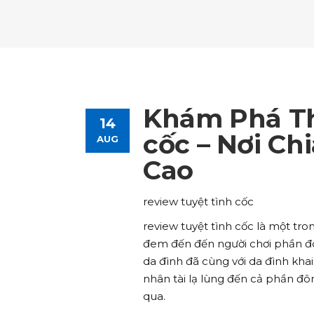
Tours List
Bl
Destinations Masonry
Ca
Advanced Link Section
Go
Team List
Se
Tours Filters
Bu
Destinations Grid
Co
Banner
Im
Destinations Masonry
Ca
Advanced Link Section
Go
Team List
Se
Destinations Grid
Co
Banner
Im
Khám Phá Thế
14
Advanced Link Section
Go
Team List
Se
cốc – Nơi Ch
AUG
Cao
Banner
Im
Team List
Se
review tuyệt tình cốc
review tuyệt tình cốc là một tro
đem đến đến người chơi phần đôn
da đình đã cùng với da đình kha
nhân tài lạ lùng đến cả phần đô
qua.