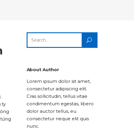
Columns
Dropcaps
Icon With Text
Title & Subtitle
Custom Font
Highlights
Lists
Dropcaps
Icon With Text
Title & Subtitle
Search
Highlights
Lists
for:
h
Icon With Text
Title & Subtitle
Lists
About Author
Lorem ipsum dolor sit amet,
Title & Subtitle
consectetur adipiscing elit.
Cras sollicitudin, tellus vitae
,
condimentum egestas, libero
 ty
dolor auctor tellus, eu
đông
consectetur neque elit quis
 từng
nunc.