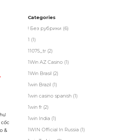
Categories
! Без рубрики
(6)
1
(1)
11075_tr
(2)
1Win AZ Casino
(1)
1Win Brasil
(2)
-
1win Brazil
(1)
1win casino spanish
(1)
n
1win fr
(2)
thư
1win India
(1)
 cốc
1WIN Official In Russia
(1)
o &