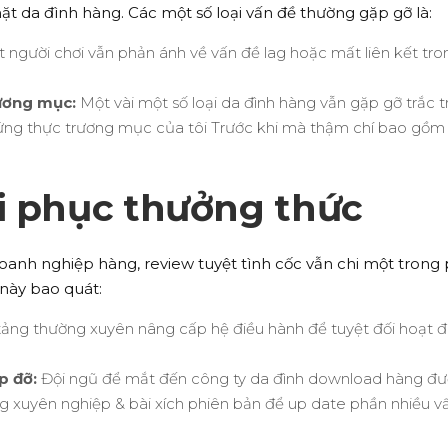
 da đình hàng. Các một số loại vấn đề thường gặp gỡ là:
 người chơi vẫn phản ánh về vấn đề lag hoặc mất liên kết tro
rương mục:
Một vài một số loại da đình hàng vẫn gặp gỡ trắc t
hứng thực trương mục của tôi Trước khi mà thậm chí bao gồm
i phục thưởng thức
anh nghiệp hàng, review tuyệt tình cốc vẫn chi một trong
này bao quát:
ảng thường xuyên nâng cấp hệ điều hành để tuyệt đối hoạt 
p đỡ:
Đội ngũ để mắt đến công ty da đình download hàng đ
g xuyên nghiệp & bài xích phiên bản để up date phần nhiều v