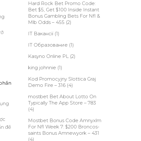
Hard Rock Bet Promo Code:
Bet $5, Get $100 Inside Instant
Bonus Gambling Bets For Nfl &
ng
Mlb Odds – 455
(2)
rở
IT Вакансії
(1)
IT Образование
(1)
Kasyno Online PL
(2)
king johnnie
(1)
Kod Promocyjny Slottica Graj
 phần
Demo Fire – 316
(4)
‎mostbet Bet About Lotto On
Typically The App Store – 783
đụng
(4)
ược
Mostbet Bonus Code Amnyxlm
For Nfl Week 7: $200 Broncos-
ấn đề
saints Bonus Amnewyork – 431
(4)