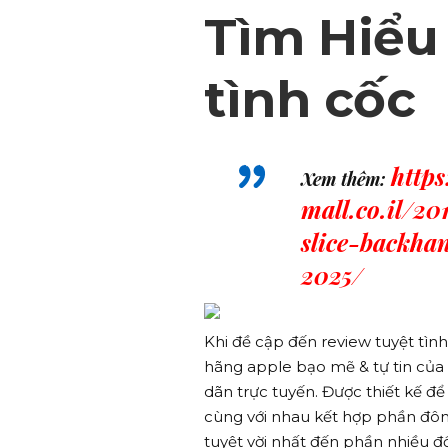
Tìm Hiểu
tình cốc
http
Xem thêm:
mall.co.il/2
slice-backha
2025/
Khi đề cập đến review tuyệt tìn
hãng apple bạo mẽ & tự tin của t
dãn trực tuyến. Được thiết kế đ
cùng với nhau kết hợp phần đô
tuyệt vời nhất đến phần nhiều đố