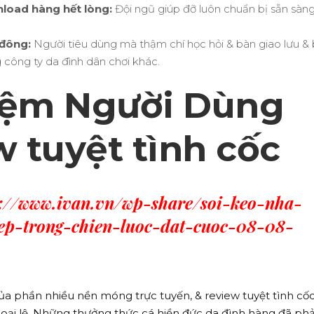
nload hàng hết lòng:
Đội ngũ giúp đỡ luôn chuẩn bị sẵn sàng
 đông:
Người tiêu dùng mà thậm chí học hỏi & bàn giao lưu &
công ty da đình dân chơi khác.
iệm Người Dùng
w tuyệt tình cốc
s://www.ivan.vn/wp-share/soi-keo-nha-
ep-trong-chien-luoc-dat-cuoc-08-08-
ủa phần nhiều nền móng trực tuyến, & review tuyệt tình cố
ại lệ. Những thưởng thức cá hiền đức da đình hàng đã ph