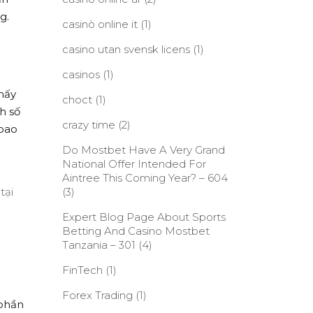
g.
casinò online it
(1)
casino utan svensk licens
(1)
casinos
(1)
hấy
choct
(1)
h số
crazy time
(2)
 bao
Do Mostbet Have A Very Grand
National Offer Intended For
Aintree This Coming Year? – 604
tại
(3)
Expert Blog Page About Sports
Betting And Casino Mostbet
Tanzania – 301
(4)
FinTech
(1)
Forex Trading
(1)
 phần