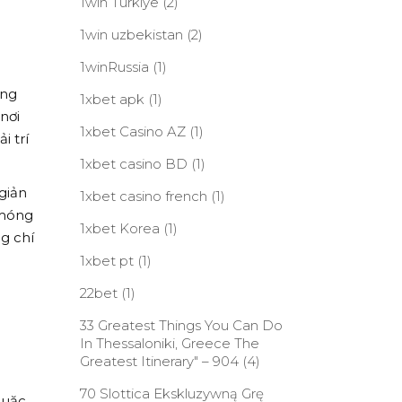
1win Turkiye
(2)
1win uzbekistan
(2)
1winRussia
(1)
âng
1xbet apk
(1)
nơi
1xbet Casino AZ
(1)
i trí
1xbet casino BD
(1)
 giản
1xbet casino french
(1)
 móng
1xbet Korea
(1)
g chí
1xbet pt
(1)
22bet
(1)
33 Greatest Things You Can Do
In Thessaloniki, Greece The
Greatest Itinerary" – 904
(4)
70 Slottica Ekskluzywną Grę
quặc