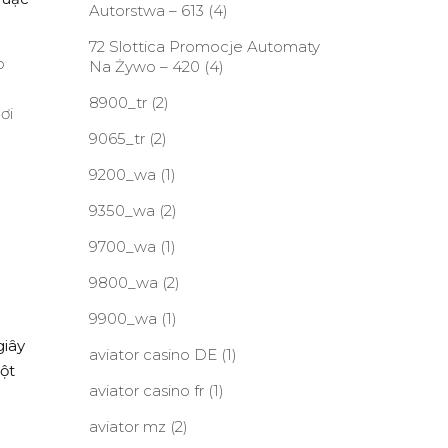
Autorstwa – 613
(4)
72 Slottica Promocje Automaty
o
Na Żywo – 420
(4)
8900_tr
(2)
ơi
9065_tr
(2)
9200_wa
(1)
9350_wa
(2)
9700_wa
(1)
9800_wa
(2)
9900_wa
(1)
giây
aviator casino DE
(1)
ột
aviator casino fr
(1)
aviator mz
(2)