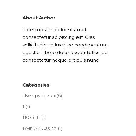
About Author
Lorem ipsum dolor sit amet,
consectetur adipiscing elit. Cras
sollicitudin, tellus vitae condimentum
egestas, libero dolor auctor tellus, eu
consectetur neque elit quis nunc.
Categories
! Без рубрики
(6)
1
(1)
11075_tr
(2)
1Win AZ Casino
(1)