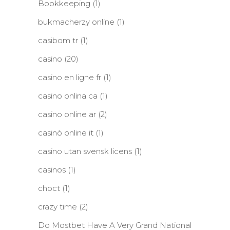
Bookkeeping
(1)
bukmacherzy online
(1)
casibom tr
(1)
casino
(20)
casino en ligne fr
(1)
casino onlina ca
(1)
casino online ar
(2)
casinò online it
(1)
casino utan svensk licens
(1)
casinos
(1)
choct
(1)
crazy time
(2)
Do Mostbet Have A Very Grand National