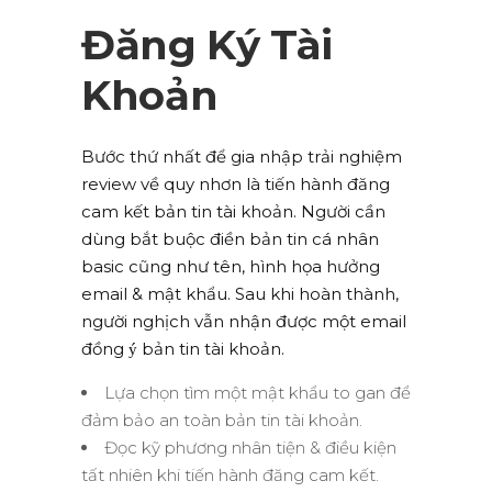
Đăng Ký Tài
Khoản
Bước thứ nhất để gia nhập trải nghiệm
review về quy nhơn là tiến hành đăng
cam kết bản tin tài khoản. Người cần
dùng bắt buộc điền bản tin cá nhân
basic cũng như tên, hình họa hưởng
email & mật khẩu. Sau khi hoàn thành,
người nghịch vẫn nhận được một email
đồng ý bản tin tài khoản.
Lựa chọn tìm một mật khẩu to gan để
đảm bảo an toàn bản tin tài khoản.
Đọc kỹ phương nhân tiện & điều kiện
tất nhiên khi tiến hành đăng cam kết.