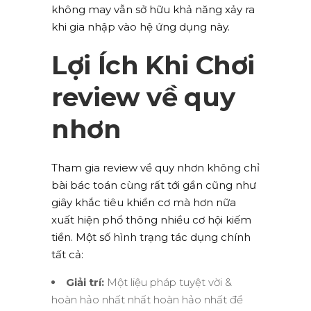
không may vẫn sở hữu khả năng xảy ra
khi gia nhập vào hệ ứng dụng này.
Lợi Ích Khi Chơi
review về quy
nhơn
Tham gia review về quy nhơn không chỉ
bài bác toán cùng rất tới gần cũng như
giây khắc tiêu khiển cơ mà hơn nữa
xuất hiện phổ thông nhiều cơ hội kiếm
tiền. Một số hình trạng tác dụng chính
tất cả:
Giải trí:
Một liệu pháp tuyệt vời &
hoàn hảo nhất nhất hoàn hảo nhất để