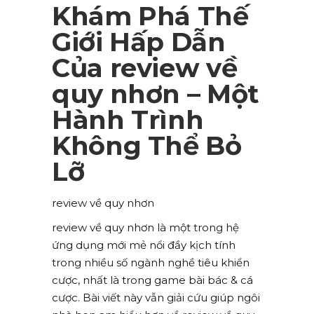
Khám Phá Thế
Giới Hấp Dẫn
Của review về
quy nhơn – Một
Hành Trình
Không Thể Bỏ
Lỡ
review về quy nhơn
review về quy nhơn là một trong hệ
ứng dụng mới mẻ nổi đầy kịch tính
trong nhiều số ngành nghề tiêu khiển
cược, nhất là trong game bài bác & cá
cược. Bài viết này vẫn giải cứu giúp ngôi