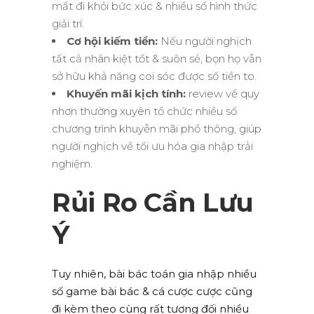
mất đi khỏi bức xúc & nhiều số hình thức
giải trí.
Cơ hội kiếm tiền:
Nếu người nghịch
tất cả nhân kiệt tốt & suôn sẻ, bọn họ vẫn
sở hữu khả năng coi sóc được số tiền to.
Khuyến mãi kịch tính:
review về quy
nhơn thường xuyên tổ chức nhiều số
chương trình khuyễn mãi phổ thông, giúp
người nghịch về tối ưu hóa gia nhập trải
nghiệm.
Rủi Ro Cần Lưu
Ý
Tuy nhiên, bài bác toán gia nhập nhiều
số game bài bác & cá cược cược cũng
đi kèm theo cùng rất tương đối nhiều