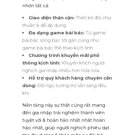
nhơn tất cả:
Giao diện thân cận:
Thiết kế đối chọi
thuần & dễ áp dụng.
Đa dạng game bài bác:
Từ game
bài bác sòng bạc tới gần cũng như
game bài bác thể thao kịch tính.
Chương trình khuyễn mãi phổ
thông kịch tính:
Khuyến khích người
nghịch gia nhập nhiều hơn nữa nữa.
Hỗ trợ quý khách hàng chuyên cần
dùng:
Đội ngũ tương trợ sẵn sàng đều
khi.
Nền tảng này sự thật cùng rất mang
đến gia nhập trải nghiệm thành viên
tuyệt vời & hoàn hảo nhất nhất hoàn
hảo nhất, giúp người nghịch phiêu dạt