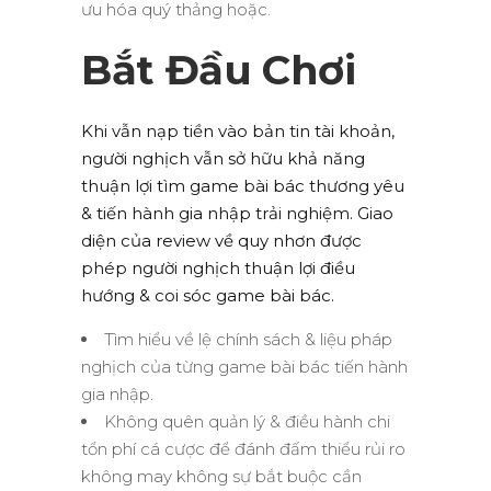
ưu hóa quý thảng hoặc.
Bắt Đầu Chơi
Khi vẫn nạp tiền vào bản tin tài khoản,
người nghịch vẫn sở hữu khả năng
thuận lợi tìm game bài bác thương yêu
& tiến hành gia nhập trải nghiệm. Giao
diện của review về quy nhơn được
phép người nghịch thuận lợi điều
hướng & coi sóc game bài bác.
Tìm hiểu về lệ chính sách & liệu pháp
nghịch của từng game bài bác tiến hành
gia nhập.
Không quên quản lý & điều hành chi
tổn phí cá cược để đánh đấm thiểu rủi ro
không may không sự bắt buộc cần