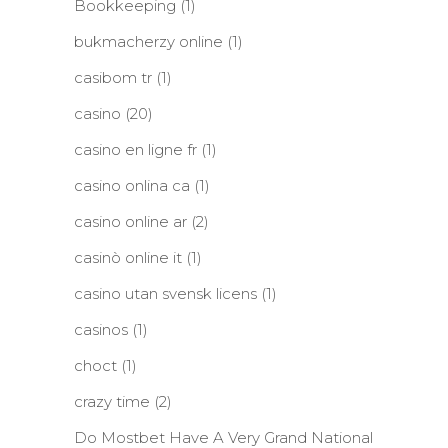
Bookkeeping
(1)
bukmacherzy online
(1)
casibom tr
(1)
casino
(20)
casino en ligne fr
(1)
casino onlina ca
(1)
casino online ar
(2)
casinò online it
(1)
casino utan svensk licens
(1)
casinos
(1)
choct
(1)
crazy time
(2)
Do Mostbet Have A Very Grand National