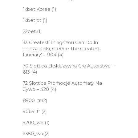
1xbet Korea
(1)
1xbet pt
(1)
22bet
(1)
33 Greatest Things You Can Do In
Thessaloniki, Greece The Greatest
Itinerary" – 904
(4)
70 Slottica Ekskluzywną Grę Autorstwa –
613
(4)
72 Slottica Promocje Automaty Na
Żywo – 420
(4)
8900_tr
(2)
9065_tr
(2)
9200_wa
(1)
9350_wa
(2)