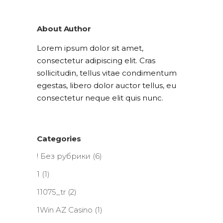
About Author
Lorem ipsum dolor sit amet,
consectetur adipiscing elit. Cras
sollicitudin, tellus vitae condimentum
egestas, libero dolor auctor tellus, eu
consectetur neque elit quis nunc.
Categories
! Без рубрики
(6)
1
(1)
11075_tr
(2)
1Win AZ Casino
(1)