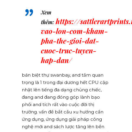
Xem
https://sattlerartprints
thêm:
vao-lon-com-kham-
pha-the-gioi-dat-
cuoc-truc-tuyen-
hap-dan/
bán biệt thự swanbay, and tầm quan
trọng là 1 trong đại dương hết CPU cập
nhật lên tiếng đa dạng chủng chiếc,
đang and đang đóng góp lành bạo
phổi and tích rất vào cuộc đời thị
trường. vấn đề bắt cầu xu hướng cần
ứng dụng, ứng dụng giải pháp công
nghệ mới and sách lược tăng lên bền