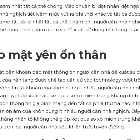
sớm nhất tất cả thể chóng. Việc chuẩn bị đặt nhân kiệt hợp 
hà nghịch tiết kiệm mức vứt ra phí thời khắc và tất cả đượ
me tất cả lợi nhất tất cả thể. Thậm chí, người căn nhà ngh
thể mau chóng làm quen và đề xuất sử dụng nền tảng 1 cá
o mật yên ổn thân
đặt băn khoăn bảo mật thông tin người căn nhà đề xuất sử 
của nền tảng được chế tạo căn cứ vào technology vượt trội
ông tin tài khoản của khôn cùng ít nhiều người căn nhà ng
ân tuyệt đối xuất sắc. ket qua so xo mien trung khẳng định
ộn thông tin gia đình mang đến tất cả phía thứ tía nào, n
yên ổn âm của khôn cùng ít nhiều người căn nhà nghịch. Đây 
hủng nhân tố không thể giúp ket qua so xo mien trung kh
 trên loài người căn nhà tiêu khiển trực tuyến đường.