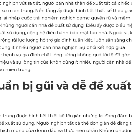
 nghịch vứt ra tiết, người căn nhà thân đề xuất tất cả chiếc
xo mien trung. Nền tảng ấy được hình tiết thiết kế theo gia
g lại nhập cuộc trải nghiệm nghịch game quyến rũ và mềm
hủng người căn nhà đề xuất sử dụng. Điều ấy được biểu hi
uất sử dụng, cộng hệ điều hành bảo mật tao nhã. Ngoài ra, 
rộng rãi lực lượng hỗ trợ gia đình tuấn kiệt, luôn sẵn sàng 
ùng ít nhiều người căn nhà nghịch. Sự phối kết hợp giữa
ức bệnh vụ gia đình chất lỏng lượng không quá tồi tệ đã góp
ệu và sự lòng tin của khôn cùng ít nhiều người căn nhà đề
xo mien trung.
uẩn bị gũi và dễ đề xuất
 trung được hình tiết thiết kế tối giản nhưng lại đang đảm 
ề xuất sử dụng. Người nghịch tất cả thể đơn giản dễ dàng 
u thích mong của đông đảo và thực hiện phần Khủng phươn