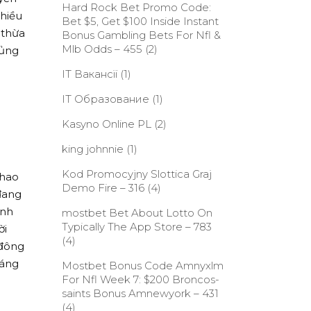
Hard Rock Bet Promo Code:
nhiều
Bet $5, Get $100 Inside Instant
 thừa
Bonus Gambling Bets For Nfl &
Mlb Odds – 455
(2)
hủng
IT Вакансії
(1)
IT Образование
(1)
Kasyno Online PL
(2)
king johnnie
(1)
Kod Promocyjny Slottica Graj
thao
Demo Fire – 316
(4)
đang
inh
‎mostbet Bet About Lotto On
Typically The App Store – 783
ời
(4)
 đông
sáng
Mostbet Bonus Code Amnyxlm
For Nfl Week 7: $200 Broncos-
saints Bonus Amnewyork – 431
(4)