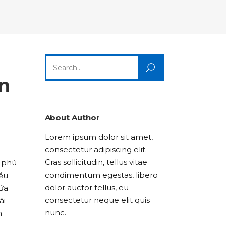
Columns
Dropcaps
Icon With Text
Title & Subtitle
Custom Font
Highlights
Lists
Dropcaps
Icon With Text
Title & Subtitle
Search
Highlights
Lists
for:
ến
Icon With Text
Title & Subtitle
Lists
About Author
Lorem ipsum dolor sit amet,
Title & Subtitle
consectetur adipiscing elit.
Cras sollicitudin, tellus vitae
g phù
condimentum egestas, libero
iều
dolor auctor tellus, eu
hứa
consectetur neque elit quis
ài
nunc.
n