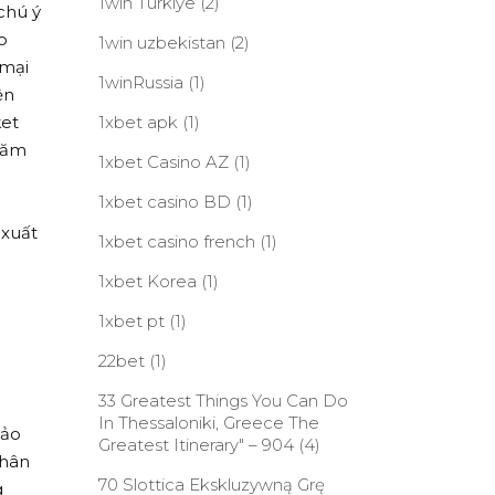
1win Turkiye
(2)
 chú ý
o
1win uzbekistan
(2)
 mại
1winRussia
(1)
ện
ket
1xbet apk
(1)
chăm
1xbet Casino AZ
(1)
1xbet casino BD
(1)
 xuất
1xbet casino french
(1)
1xbet Korea
(1)
1xbet pt
(1)
22bet
(1)
33 Greatest Things You Can Do
In Thessaloniki, Greece The
bảo
Greatest Itinerary" – 904
(4)
thân
70 Slottica Ekskluzywną Grę
g