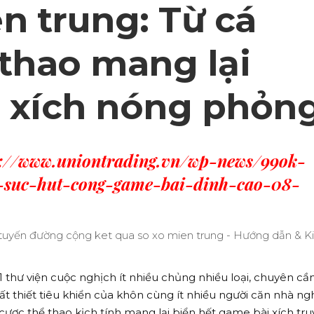
n trung: Từ cá
 thao mang lại
 xích nóng phỏn
s://www.uniontrading.vn/wp-news/99ok-
-suc-hut-cong-game-bai-dinh-cao-08-
1 thư viện cuộc nghịch ít nhiều chủng nhiều loại, chuyên cầ
t thiết tiêu khiển của khôn cùng ít nhiều người căn nhà ng
ợc thể thao kịch tính mang lại biển hết game bài xích tr