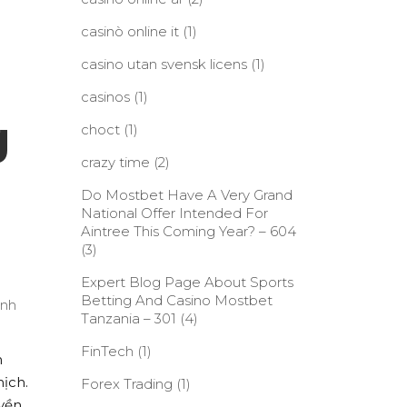
casinò online it
(1)
casino utan svensk licens
(1)
casinos
(1)
g
choct
(1)
crazy time
(2)
Do Mostbet Have A Very Grand
National Offer Intended For
Aintree This Coming Year? – 604
(3)
Expert Blog Page About Sports
Betting And Casino Mostbet
Tanzania – 301
(4)
FinTech
(1)
n
hịch.
Forex Trading
(1)
uyền