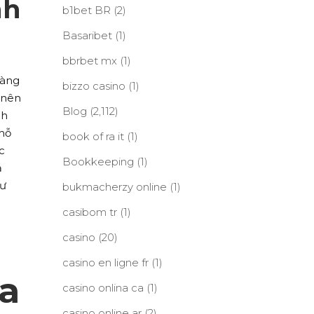
nh
b1bet BR
(2)
Basaribet
(1)
bbrbet mx
(1)
sàng
bizzo casino
(1)
 nên
Blog
(2,112)
ch
 hỗ
book of ra it
(1)
c
Bookkeeping
(1)
ả
hư
bukmacherzy online
(1)
casibom tr
(1)
casino
(20)
casino en ligne fr
(1)
ua
casino onlina ca
(1)
casino online ar
(2)