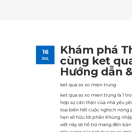
Tours List
Bl
Destinations Masonry
Ca
Advanced Link Section
Go
Team List
Se
Tours Filters
Bu
Destinations Grid
Co
Banner
Im
Destinations Masonry
Ca
Advanced Link Section
Go
Team List
Se
Destinations Grid
Co
Banner
Im
Khám phá Thế
16
Advanced Link Section
Go
Team List
Se
cùng ket qua
JUL
Hướng dẫn &
Banner
Im
Team List
Se
ket qua so xo mien trung
ket qua so xo mien trung là 1 
hợp sự cẩn thận của nhà yếu yếu
loại biển hết cuộc nghịch nóng 
hẹn sở hữu tới phần Khủng nhập
viết này sẽ hỗ trợ mang đến bản
giàu sang của ket qua so xo mie