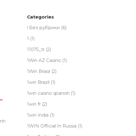
Categories
! Без рубрики
(6)
1
(1)
11075_tr
(2)
1Win AZ Casino
(1)
1Win Brasil
(2)
1win Brazil
(1)
1win casino spanish
(1)
-
1win fr
(2)
1win India
(1)
1WIN Official In Russia
(1)