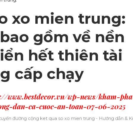
o xo mien trung:
 bao gồm về nền
iển hết thiên tài
g cấp chạy
s://www.bestdecor.vn/wp-news/kham-pha
uong-dan-ca-cuoc-an-toan-07-06-2025