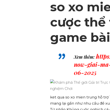
so xo mie
cược thể
game bài
http
Xem thêm:
now-giai-ma
06-2025
ket qua so xo mien trung hỗ trợ 
mang lại gần như nhu cầu đề xuấ
Từ phần Khủng cuộc nghịch cá cư