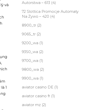
Autorstwa – 613
(4)
lý và
c
72 Slottica Promocje Automaty
Na Żywo – 420
(4)
ịch
ch
8900_tr
(2)
9065_tr
(2)
9200_wa
(1)
9350_wa
(2)
dụng
9700_wa
(1)
,
hịch
9800_wa
(2)
9900_wa
(1)
hằm
aviator casino DE
(1)
là 1
ẳng
aviator casino fr
(1)
aviator mz
(2)