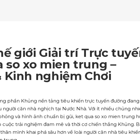
ockquote
Counters
ll To Action
Pie Charts
ogle Maps
Testimonials
parators
Video Button
ttons
Horizontal Progress Bars
ntact Form
Blog List Shortcode
age Gallery
Client Carousel
ll To Action
Pie Charts
ogle Maps
Testimonials
parators
Video Button
ntact Form
Blog List Shortcode
age Gallery
Client Carousel
 giới Giải trí Trực tuy
ogle Maps
Testimonials
parators
Video Button
 so xo mien trung –
 Kinh nghiệm Chơi
age Gallery
Client Carousel
parators
Video Button
trong phần Khủng nền tảng tiêu khiển trực tuyến đường đan
 người căn nhà nghịch tại Nước Nhà. Với ít nhiều chủng nh
phỏng và hình ảnh chuẩn bị gũi, ket qua so xo mien trung 
 cuộc trải nghiệm đam mê và thời cơ chiến thắng Khủng. B
 thân mình khai phá sâu hơn về loài người căn nhà tiêu khiể
n trung.