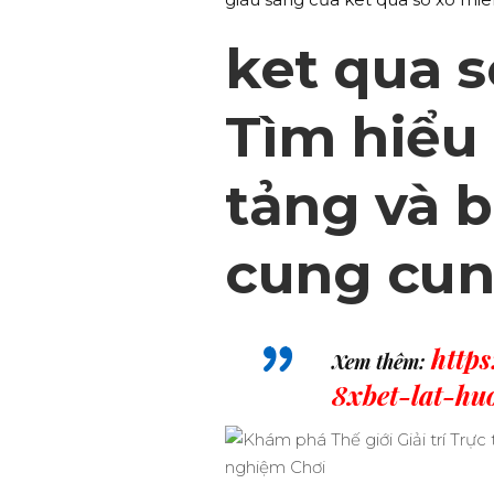
ket qua s
Tìm hiểu
tảng và b
cung cun
http
Xem thêm:
8xbet-lat-h