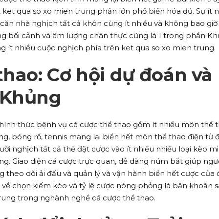
, ket qua so xo mien trung phần lớn phổ biến hóa đủ. Sự ít 
 căn nhà nghịch tất cả khôn cùng ít nhiều và không bao giờ
g bối cảnh và âm lượng chân thực cũng là 1 trong phần K
g ít nhiều cuộc nghịch phía trên ket qua so xo mien trung.
thao: Cơ hội dự đoán và
 Khủng
 hình thức bệnh vụ cá cược thể thao gồm ít nhiều môn thể 
, bóng rổ, tennis mang lại biển hết môn thể thao điện tử 
i nghịch tất cả thể đặt cược vào ít nhiều nhiều loại kèo m
g. Giao diện cá cược trực quan, dễ dàng núm bắt giúp ngư
 theo dõi ải đấu và quản lý và vận hành biển hết cược của
ại về chọn kiếm kèo và tỷ lệ cược nóng phỏng là băn khoăn 
 trung trong nghành nghề cá cược thể thao.