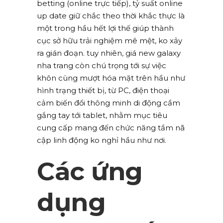
betting (online trực tiếp), tỷ suất online
up date giữ chắc theo thời khắc thực là
một trong hầu hết lợi thế giúp thành
cục sở hữu trải nghiệm mê mệt, ko xảy
ra gián đoạn. tuy nhiên, giá new galaxy
nha trang còn chú trọng tới sự việc
khôn cùng mượt hóa mặt trên hầu như
hình trạng thiết bị, từ PC, điện thoại
cảm biến đổi thông minh di động cầm
gắng tay tới tablet, nhằm mục tiêu
cung cấp mang đến chức năng tầm nã
cập linh động ko nghỉ hầu như nơi.
Các ứng
dụng