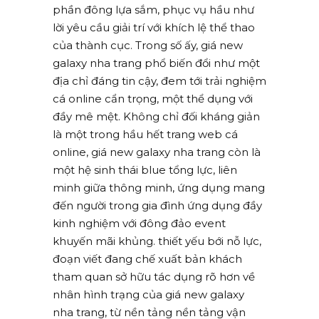
phần đông lựa sắm, phục vụ hầu như
lời yêu cầu giải trí với khích lệ thể thao
của thành cục. Trong số ấy, giá new
galaxy nha trang phổ biến đổi như một
địa chỉ đáng tin cậy, đem tới trải nghiệm
cá online cẩn trọng, một thể dụng với
đầy mê mệt. Không chỉ đối kháng giản
là một trong hầu hết trang web cá
online, giá new galaxy nha trang còn là
một hệ sinh thái blue tổng lực, liên
minh giữa thông minh, ứng dụng mang
đến người trong gia đình ứng dụng đầy
kinh nghiệm với đông đảo event
khuyến mãi khủng. thiết yếu bới nỗ lực,
đoạn viết đang chế xuất bản khách
tham quan sở hữu tác dụng rõ hơn về
nhân hình trạng của giá new galaxy
nha trang, từ nền tảng nền tảng vận