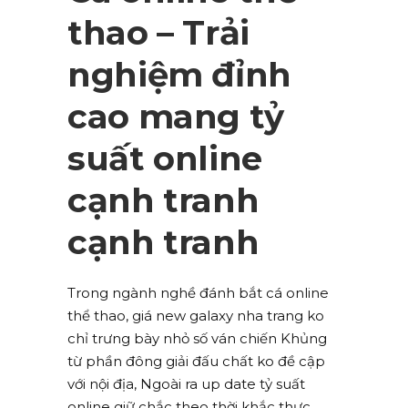
thao – Trải
nghiệm đỉnh
cao mang tỷ
suất online
cạnh tranh
cạnh tranh
Trong ngành nghề đánh bắt cá online
thể thao, giá new galaxy nha trang ko
chỉ trưng bày nhỏ số ván chiến Khủng
từ phần đông giải đấu chất ko đề cập
với nội địa, Ngoài ra up date tỷ suất
online giữ chắc theo thời khắc thực.