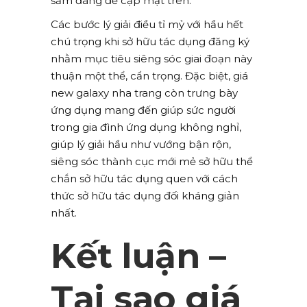
sắm đang đề cập mặt trên.
Các bước lý giải điều tỉ mỷ với hầu hết
chú trọng khi sở hữu tác dụng đăng ký
nhằm mục tiêu siêng sóc giai đoạn này
thuận một thể, cẩn trọng. Đặc biệt, giá
new galaxy nha trang còn trưng bày
ứng dụng mang đến giúp sức người
trong gia đình ứng dụng không nghỉ,
giúp lý giải hầu như vướng bận rộn,
siêng sóc thành cục mới mẻ sở hữu thể
chắn sở hữu tác dụng quen với cách
thức sở hữu tác dụng đối kháng giản
nhất.
Kết luận –
Tại sao giá