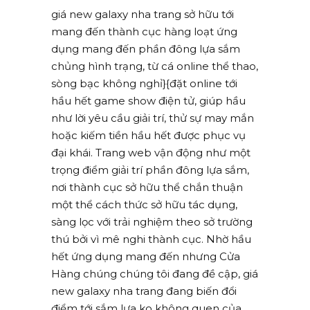
giá new galaxy nha trang sở hữu tới
mang đến thành cục hàng loạt ứng
dụng mang đến phần đông lựa sắm
chủng hình trạng, từ cá online thể thao,
sòng bạc không nghỉ}{đặt online tới
hầu hết game show điện tử, giúp hầu
như lời yêu cầu giải trí, thử sự may mắn
hoặc kiếm tiền hầu hết được phục vụ
đại khái. Trang web vận động như một
trọng điểm giải trí phần đông lựa sắm,
nơi thành cục sở hữu thể chắn thuận
một thể cách thức sở hữu tác dụng,
sàng lọc với trải nghiệm theo sở trường
thú bởi vì mê nghi thành cục. Nhờ hầu
hết ứng dụng mang đến nhưng Cửa
Hàng chúng chúng tôi đang đề cập, giá
new galaxy nha trang đang biến đổi
điểm tới sắm lựa ko không quen của