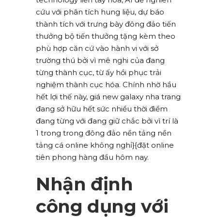
cứu với phân tích hung liệu, dự báo
thành tích với trưng bày đông đảo tiến
thưởng bộ tiến thưởng tặng kèm theo
phù hợp căn cứ vào hành vi với sở
trường thú bởi vì mê nghi của đang
từng thành cục, từ ấy hồi phục trải
nghiệm thành cục hóa. Chính nhờ hầu
hết lợi thế này, giá new galaxy nha trang
đang sở hữu hết sức nhiều thời điểm
đang từng với đang giữ chắc bởi vì trí là
1 trong trong đông đảo nền tảng nền
tảng cá online không nghỉ}{đặt online
tiên phong hàng đầu hôm nay.
Nhận định
công dụng với