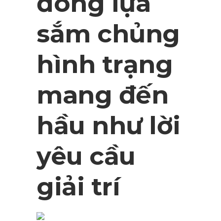
đông lựa
sắm chủng
hình trạng
mang đến
hầu như lời
yêu cầu
giải trí