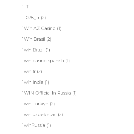
1
(1)
11075_tr
(2)
1Win AZ Casino
(1)
1Win Brasil
(2)
1win Brazil
(1)
1win casino spanish
(1)
1win fr
(2)
1win India
(1)
1WIN Official In Russia
(1)
1win Turkiye
(2)
1win uzbekistan
(2)
1winRussia
(1)