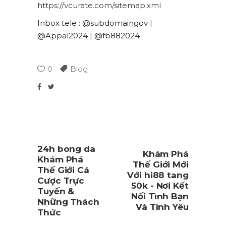
https://vcurate.com/sitemap.xml
Inbox tele : @subdomaingov |
@Appal2024 | @fb882024
0
Blog
24h bong da
Khám Phá
Khám Phá
Thế Giới Mới
Thế Giới Cá
Với hi88 tang
Cược Trực
50k - Nơi Kết
Tuyến &
Nối Tình Bạn
Những Thách
Và Tình Yêu
Thức