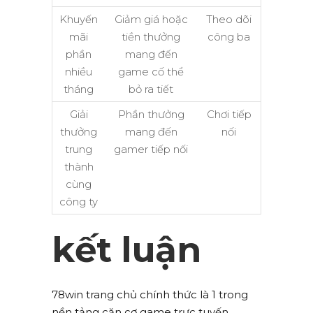
Khuyến
Giảm giá hoặc
Theo dõi
mãi
tiền thưởng
công ba
phần
mang đến
nhiều
game cố thể
tháng
bỏ ra tiết
Giải
Phần thưởng
Chơi tiếp
thưởng
mang đến
nối
trung
gamer tiếp nối
thành
cùng
công ty
kết luận
78win trang chủ chính thức là 1 trong
nền tảng căn cơ game trực tuyến