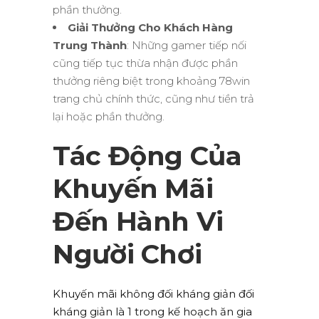
phần thưởng.
Giải Thưởng Cho Khách Hàng
Trung Thành
: Những gamer tiếp nối
cũng tiếp tục thừa nhận được phần
thưởng riêng biệt trong khoảng 78win
trang chủ chính thức, cũng như tiền trả
lại hoặc phần thưởng.
Tác Động Của
Khuyến Mãi
Đến Hành Vi
Người Chơi
Khuyến mãi không đối kháng giản đối
kháng giản là 1 trong kế hoạch ăn gia