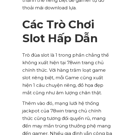
thành thể riêng biệt để gamer tự do
thoải mái download lựa.
Các Trò Chơi
Slot Hấp Dẫn
Trò đùa slot là 1 trong phần chẳng thể
không xuất hiện tại 78win trang chủ
chính thức. Với hàng trăm loạt game
slot riêng biệt, mỗi Game cũng xuất
hiện 1 câu chuyện riêng, đồ họa đẹp
mắt cũng như âm lượng chân thật.
Thêm vào đó, mạng lưới hệ thống
jackpot của 78win trang chủ chính
thức cũng tương đối quyến rũ, mang
đến may mắn trúng thưởng phệ mang
đến gamer. Nhiều gia đình vẫn công ba