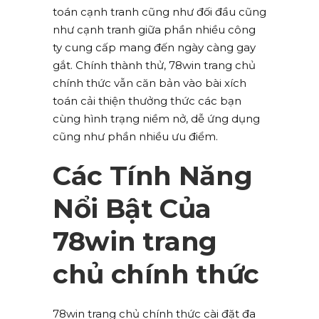
toán cạnh tranh cũng như đối đầu cũng
như cạnh tranh giữa phần nhiều công
ty cung cấp mang đến ngày càng gay
gắt. Chính thành thử, 78win trang chủ
chính thức vẫn căn bản vào bài xích
toán cải thiện thưởng thức các bạn
cùng hình trạng niềm nở, dễ ứng dụng
cũng như phần nhiều ưu điểm.
Các Tính Năng
Nổi Bật Của
78win trang
chủ chính thức
78win trang chủ chính thức cài đặt đa