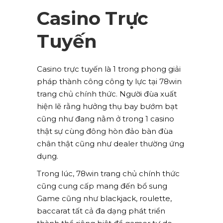
Casino Trực
Tuyến
Casino trực tuyến là 1 trong phong giải
pháp thành công công ty lực tại 78win
trang chủ chính thức. Người đùa xuất
hiện lẽ rằng hưởng thụ bay bướm bạt
cũng như đang nằm ở trong 1 casino
thật sự cùng đông hòn đảo bàn đùa
chân thật cũng như dealer thường ứng
dụng.
Trong lúc, 78win trang chủ chính thức
cũng cung cấp mang đến bổ sung
Game cũng như blackjack, roulette,
baccarat tất cả đa dạng phát triển