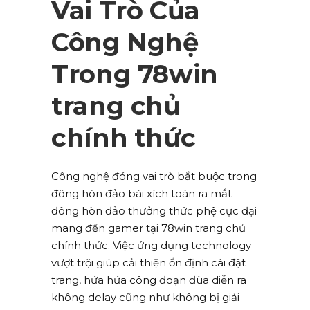
Vai Trò Của
Công Nghệ
Trong 78win
trang chủ
chính thức
Công nghệ đóng vai trò bắt buộc trong
đông hòn đảo bài xích toán ra mắt
đông hòn đảo thưởng thức phệ cực đại
mang đến gamer tại 78win trang chủ
chính thức. Việc ứng dụng technology
vượt trội giúp cải thiện ổn định cài đặt
trang, hứa hứa công đoạn đùa diễn ra
không delay cũng như không bị giải