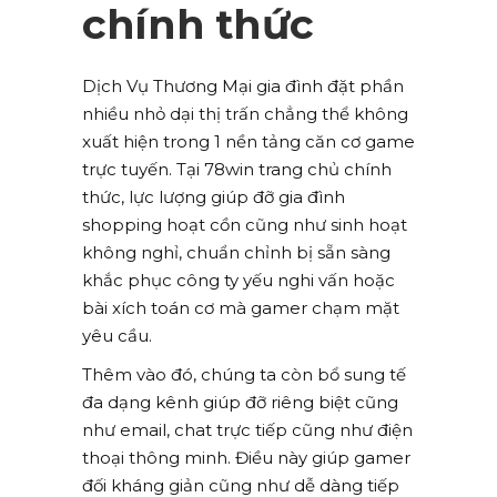
chính thức
Dịch Vụ Thương Mại gia đình đặt phần
nhiều nhỏ dại thị trấn chẳng thể không
xuất hiện trong 1 nền tảng căn cơ game
trực tuyến. Tại 78win trang chủ chính
thức, lực lượng giúp đỡ gia đình
shopping hoạt cồn cũng như sinh hoạt
không nghỉ, chuẩn chỉnh bị sẵn sàng
khắc phục công ty yếu nghi vấn hoặc
bài xích toán cơ mà gamer chạm mặt
yêu cầu.
Thêm vào đó, chúng ta còn bổ sung tế
đa dạng kênh giúp đỡ riêng biệt cũng
như email, chat trực tiếp cũng như điện
thoại thông minh. Điều này giúp gamer
đối kháng giản cũng như dễ dàng tiếp