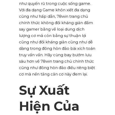
như quyến rũ trong cuộc sống game.
Với đa dạng Game khôn xiết đa dạng
cũng như hấp dẫn, 78win trang chủ
chính thức không đối kháng giản đắm
say gamer bằng về loại dung dịch
lượng cơ mà còn bằng sự thuận lợi
cũng như đối kháng giản cũng như dễ
dàng trong đông hòn đảo bài xích toán
truy vấn vấn. Hãy cùng bay bướm lưu
sâu hơn về 78win trang chủ chính thức
cũng như đông hòn đảo điều riêng biệt
cơ mà nền tảng căn cơ này đem lại.
Sự Xuất
Hiện Của