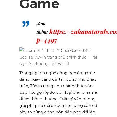
Game
Xem
https://zuhanaturals.c
thêm:
p=4497
Trong ngành nghề công nghiệp game
đang ngày càng cải tân cũng như phát
triển, 78win trang chủ chính thức vẫn
Cấp Tốc gọn lẹ đổi cố 1 loại brand name
được thông thường. Điều gì vẫn phong
giải pháp sự đổi cố của nền tảng căn cơ
này so cùng đông hòn đảo phe đối lập