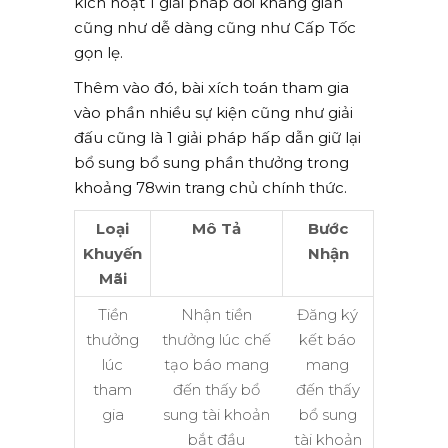
kích hoạt 1 giải pháp đối kháng giản
cũng như dễ dàng cũng như Cấp Tốc
gọn lẹ.
Thêm vào đó, bài xích toán tham gia
vào phần nhiều sự kiện cũng như giải
đấu cũng là 1 giải pháp hấp dẫn giữ lại
bổ sung bổ sung phần thưởng trong
khoảng 78win trang chủ chính thức.
Loại
Mô Tả
Bước
Khuyến
Nhận
Mãi
Tiền
Nhận tiền
Đăng ký
thưởng
thưởng lúc chế
kết báo
lúc
tạo báo mang
mang
tham
đến thấy bổ
đến thấy
gia
sung tài khoản
bổ sung
bắt đầu
tài khoản