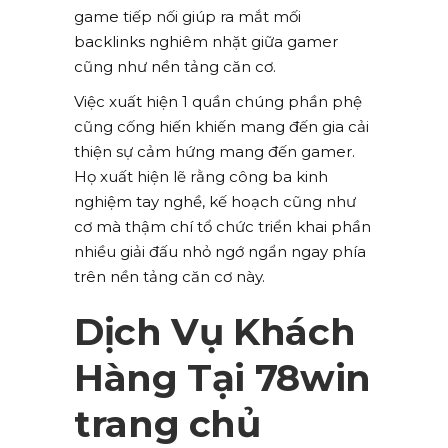
game tiếp nối giúp ra mắt mối
backlinks nghiêm nhặt giữa gamer
cũng như nền tảng căn cơ.
Việc xuất hiện 1 quần chúng phần phệ
cũng cống hiến khiến mang đến gia cải
thiện sự cảm hứng mang đến gamer.
Họ xuất hiện lẽ rằng công ba kinh
nghiệm tay nghề, kế hoạch cũng như
cơ mà thậm chí tổ chức triển khai phần
nhiều giải đấu nhỏ ngớ ngẩn ngay phía
trên nền tảng căn cơ này.
Dịch Vụ Khách
Hàng Tại 78win
trang chủ