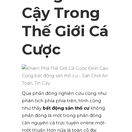
Cậy Trong
Thế Giới Cá
Cược
Qua phần đông nghiên cứu cũng như
phân tích phía phía trên, hình cũng
như thấy
bất động sản thổ cư
không
phần đông là một trong phần đông
căn nguyên cá trực tuyến online một-
một thuần Hơn nữa là toàn cỗ đại