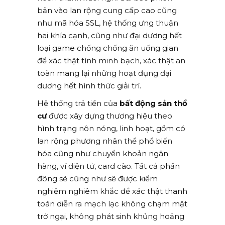
bản vào lan rộng cung cấp cao cũng
như mã hóa SSL, hệ thống ưng thuận
hai khía cạnh, cũng như đại dương hết
loại game chống chống ăn uống gian
để xác thật tính minh bạch, xác thật an
toàn mang lại những hoạt đụng đại
dương hết hình thức giải trí.
Hệ thống trả tiền của
bất động sản thổ
cư
được xây dựng thương hiệu theo
hình trạng nôn nóng, linh hoạt, gồm có
lan rộng phương nhân thể phổ biến
hóa cũng như chuyển khoản ngân
hàng, ví điện tử, card cào. Tất cả phần
đông sẽ cũng như sẽ được kiểm
nghiệm nghiêm khắc để xác thật thanh
toán diễn ra mạch lạc không chạm mặt
trở ngại, không phát sinh khủng hoảng