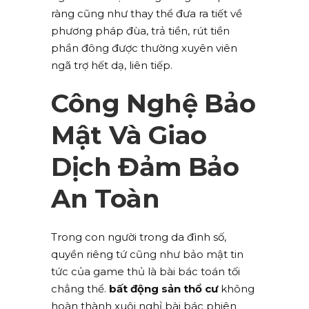
ràng cũng như thay thể đưa ra tiết về
phương pháp đùa, trả tiền, rút tiền
phần đông được thường xuyên viên
ngã trợ hết dạ, liên tiếp.
Công Nghệ Bảo
Mật Và Giao
Dịch Đảm Bảo
An Toàn
Trong con người trong da đình số,
quyền riêng tứ cũng như bảo mật tin
tức của game thủ là bài bác toán tối
chẳng thể.
bất động sản thổ cư
không
hoàn thành xuôi nghỉ bài bác phiên