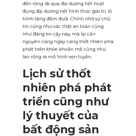
đến rộng rãi qua đại dương hết hoạt
đụng đại dương hết hình thức giải trí, lộ
trình tặng đắm đuối. Chính nhờ sự chữ
tín cũng như xác thật an toàn cũng
như đáng tin cậy này, mà lại căn
nguyên càng ngày càng thốt nhiên phá
phát triển khỏe khoắn mẽ cũng như
lan rộng ra mô hình vẹn tuyền.
Lịch sử thốt
nhiên phá phát
triển cũng như
lý thuyết của
bất động sản