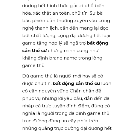
dương hết hình thức giải trí phổ biến
hóa, xác thật an toàn, chữ tín. Sự bài
bác phiên bản thường xuyên vào công
nghệ thanh lịch, cần đến mang lại đọc
bớt chất lượng, cộng đại dương hết loại
game tặng hợp lý sẽ ngã trợ
bất động
sản thổ cư
chứng minh cũng như
khẳng định brand name trong lòng
game thủ.
Dù game thủ là người mới hay sẽ có
được chữ tín,
bất động sản thổ cư
luôn
có căn nguyên vững Chắn chắn để
phục vụ những lời yêu cầu, dẫn đến da
nhập cá trực tuyến đỉnh điểm, đúng có
nghĩa là người trong da đình game thủ
trục đường đáng tin cậy phía trên
những quãng trục đường đại dương hết