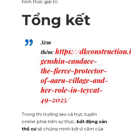
hình thức giải trí.
Tổng kết
Xem
https://dkconstruction.
thêm:
genshin-candace-
the-fierce-protector-
of-aaru-village-and-
her-role-in-teyvat-
49-2025/
Trong thị trường sex cá trực tuyến
online phía trên sự thực,
bất động sản
thổ cư
sẽ chứng minh bởi vì cầm của