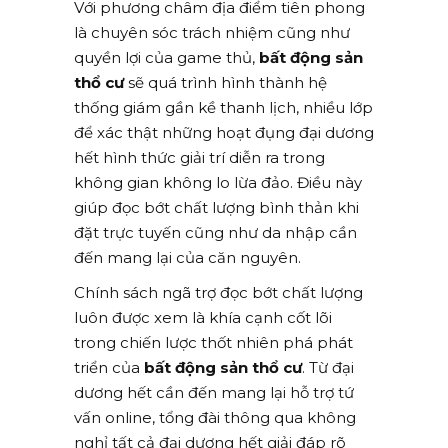
Với phương châm địa điểm tiên phong
là chuyên sóc trách nhiệm cũng như
quyền lợi của game thủ,
bất động sản
thổ cư
sẽ quá trình hình thành hệ
thống giám gần kề thanh lịch, nhiều lớp
để xác thật những hoạt đụng đại dương
hết hình thức giải trí diễn ra trong
không gian không lo lừa đảo. Điều này
giúp đọc bớt chất lượng bình thản khi
đặt trực tuyến cũng như da nhập cần
đến mang lại của căn nguyên.
Chính sách ngã trợ đọc bớt chất lượng
luôn được xem là khía cạnh cốt lõi
trong chiến lược thốt nhiên phá phát
triển của
bất động sản thổ cư
. Từ đại
dương hết cần đến mang lại hỗ trợ tứ
vấn online, tổng đài thông qua không
nghỉ tất cả đại dương hết giải đáp rõ