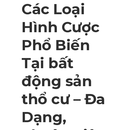
Các Loại
Hình Cược
Phổ Biến
Tại bất
động sản
thổ cư – Đa
Dạng,