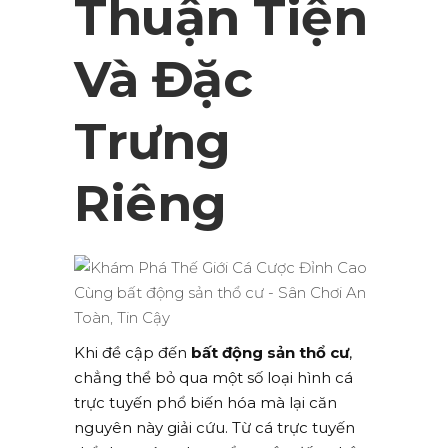
Thuận Tiện
Và Đặc
Trưng
Riêng
Khi đề cập đến
bất động sản thổ cư
,
chẳng thể bỏ qua một số loại hình cá
trực tuyến phổ biến hóa mà lại căn
nguyên này giải cứu. Từ cá trực tuyến