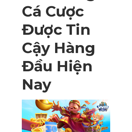
Cá Cược
Được Tin
Cậy Hàng
Đầu Hiện
Nay