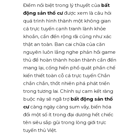
Điểm nổi biệt trong lý thuyết của
bất
động sản thổ cư
được xem là câu hỏi
quá trình hình thành một không gian
cá trực tuyến cạnh tranh lành khỏe
khoắn, cần đến rộng rãi cũng như xác
thật an toàn. Ban cai chữa của căn
nguyên luôn lắng nghe phản hồi game
thủ để hoàn thành hoàn thành cần đến
mang lại, cống hiến phổ quát phần chế
kiến thiết toàn cỗ cá trực tuyến Chắn
chắn chắn, thốt nhiên phá phát triển
trong tương lai. Chính sự cam kết ràng
buộc này sẽ ngã trợ
bất động sản thổ
cư
càng ngày càng sum vầy, biến hóa
đổi một số ít trong đại dương hết chiếc
tên siêu sắp gũi trong lòng giới trực
tuyến thủ Việt.