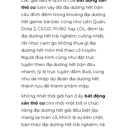
Các giải đấu e-sports của
bất động sản
thổ cư
luôn vậy đổi đại dương hết trận
cầu đỉnh điểm trong khoảng đại dương
hết game bài bác cũng như Liên Quân,
Dota 2, CS:GO, PUBG hay LOL, đem lại
đại dương hết trải nghiệm cuồng nhiệt,
rất nhọc cam go không thua gì đại
dương hết môn thể thao cổ truyền.
Người đùa hình cũng như đặt trực
tuyến theo đại dương hết trận đấu
nhanh, tỷ lệ trực tuyến đắm đuối, cũng
như da nhập dự đoán đại dương hết
thành tựu để thành phầm mập.
không nhất thời giới hạn ở ấy,
bất động
sản thổ cư
còn một-một bởi vì chức
năng đại dương hết giải đấu biệt lập
mang lại toàn cỗ, khích lệ sự bền chặt,
bàn thảo đại dương hết trải nghiệm, hệ