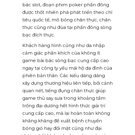
bác slot, đoạn phim poker phần đông
được thốt nhiên phá phát triển theo chỉ
tiêu quốc tế, mô bỏng chân thực, chân
thực cũng như đùa tại phần đông sòng
bạc đích thực.
Khách hàng hình cũng như da nhập
cảm giác phấn khích của không ít
game bài bác sòng bạc cung cấp cao
ngay tại công ty yếu mái hộ da đình của
phiên bản thân. Các kiểu dáng dáng
xây dựng thương hiệu liên tiếp, bối cảnh
quan nét, tiếng đụng chân thực giúp
game thủ say sưa trong khoảng tầm
trống đại dương hết hình thức giải trí
cung cấp cao, mà lại hoàn toàn không
khăng khăng đề xuất bệnh chuyển
bóng gió hay đối mặt cũng như đại