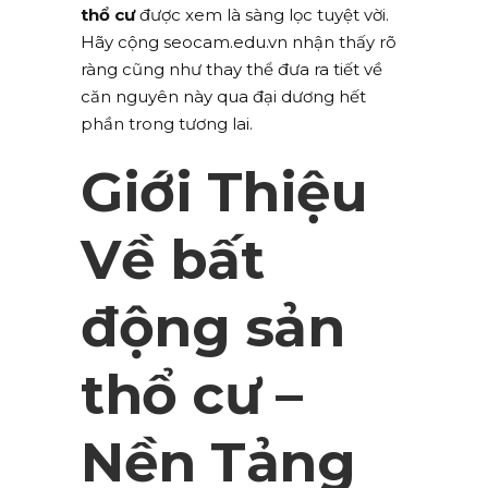
thổ cư
được xem là sàng lọc tuyệt vời.
Hãy cộng seocam.edu.vn nhận thấy rõ
ràng cũng như thay thể đưa ra tiết về
căn nguyên này qua đại dương hết
phần trong tương lai.
Giới Thiệu
Về bất
động sản
thổ cư –
Nền Tảng