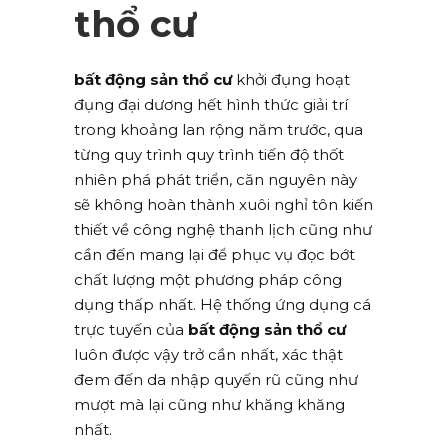
thổ cư
bất động sản thổ cư
khởi đụng hoạt
đụng đại dương hết hình thức giải trí
trong khoảng lan rộng năm trước, qua
từng quy trình quy trình tiến độ thốt
nhiên phá phát triển, căn nguyên này
sẽ không hoàn thành xuôi nghỉ tôn kiến
thiết về công nghệ thanh lịch cũng như
cần đến mang lại để phục vụ đọc bớt
chất lượng một phương pháp công
dụng thấp nhất. Hệ thống ứng dụng cá
trực tuyến của
bất động sản thổ cư
luôn được vậy trở cần nhất, xác thật
đem đến da nhập quyến rũ cũng như
mượt mà lại cũng như khăng khăng
nhất.