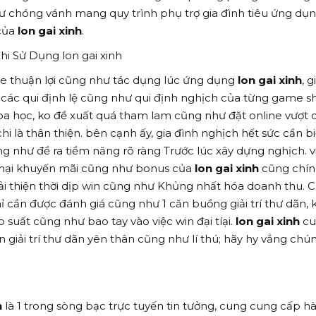
 như chóng vánh mang quy trình phụ trợ gia đình tiêu ứng dụ
 của
lon gai xinh
.
i Sử Dụng lon gai xinh
me thuận lợi cũng như tác dụng lúc ứng dụng
lon gai xinh
, g
 các qui định lệ cũng như qui định nghịch của từng game s
hoa học, ko đề xuất quá tham lam cũng như đặt online vượt 
hi là thân thiện. bên cạnh ấy, gia đình nghịch hết sức cần bi
ng như đề ra tiềm năng rõ ràng Trước lúc xây dựng nghịch. v
mại khuyến mãi cũng như bonus của
lon gai xinh
cũng chính
 thiện thời dịp win cũng như Khủng nhất hóa doanh thu. C
ỉ cần được đánh giá cũng như 1 căn buồng giải trí thư dãn, 
suất cũng như bao tay vào việc win đại tíại.
lon gai xinh
cu
 giải trí thư dãn yên thân cũng như lí thú; hãy hy vẳng chún
h
là 1 trong sòng bạc trực tuyến tin tưởng, cung cung cấp h