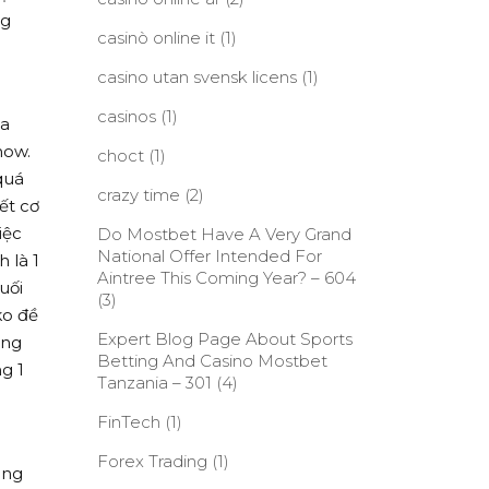
ng
casinò online it
(1)
casino utan svensk licens
(1)
casinos
(1)
ia
how.
choct
(1)
quá
crazy time
(2)
ết cơ
iệc
Do Mostbet Have A Very Grand
National Offer Intended For
 là 1
Aintree This Coming Year? – 604
uối
(3)
ko đề
Expert Blog Page About Sports
ng
Betting And Casino Mostbet
g 1
Tanzania – 301
(4)
FinTech
(1)
Forex Trading
(1)
àng