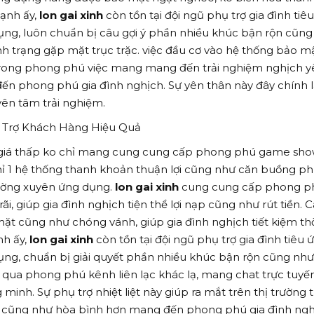
cạnh ấy,
lon gai xinh
còn tồn tại đội ngũ phụ trợ gia đình tiê
ng, luôn chuẩn bị câu gợi ý phần nhiều khúc bận rộn cũng
nh trạng gặp mặt trục trặc. việc đầu cơ vào hệ thống bảo mậ
rong phong phú việc mang mang đến trải nghiệm nghịch y
ến phong phú gia đình nghịch. Sự yên thân này đây chính 
yên tâm trải nghiệm.
 Trợ Khách Hàng Hiệu Quả
 giá thấp ko chỉ mang cung cung cấp phong phú game sh
ỉ 1 hệ thống thanh khoản thuận lợi cũng như căn buồng ph
hường xuyên ứng dụng.
lon gai xinh
cung cung cấp phong p
, giúp gia đình nghịch tiện thể lợi nạp cũng như rút tiền. 
t cũng như chóng vánh, giúp gia đình nghịch tiết kiệm th
nh ấy,
lon gai xinh
còn tồn tại đội ngũ phụ trợ gia đình tiêu 
ng, chuẩn bị giải quyết phần nhiều khúc bận rộn cũng nh
g qua phong phú kênh liên lạc khác lạ, mang chat trực tuyến
inh. Sự phụ trợ nhiệt liệt này giúp ra mắt trên thị trường t
cũng như hòa bình hơn mang đến phong phú gia đình ngh