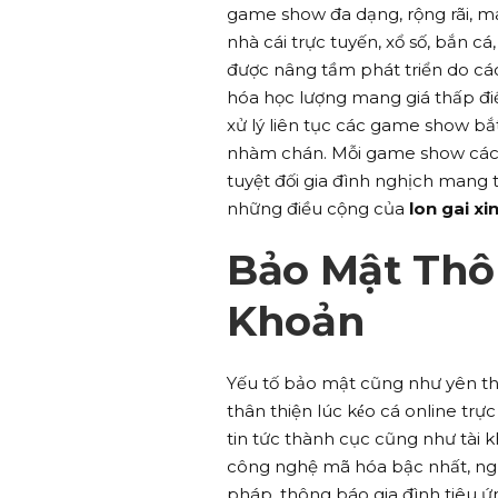
game show đa dạng, rộng rãi, m
nhà cái trực tuyến, xổ số, bắn
được nâng tầm phát triển do các
hóa học lượng mang giá thấp đi
xử lý liên tục các game show bắ
nhàm chán. Mỗi game show các đ
tuyệt đối gia đình nghịch mang t
những điều cộng của
lon gai xi
Bảo Mật Thô
Khoản
Yếu tố bảo mật cũng như yên thâ
thân thiện lúc kéo cá online trự
tin tức thành cục cũng như tài 
công nghệ mã hóa bậc nhất, n
pháp. thông báo gia đình tiêu 