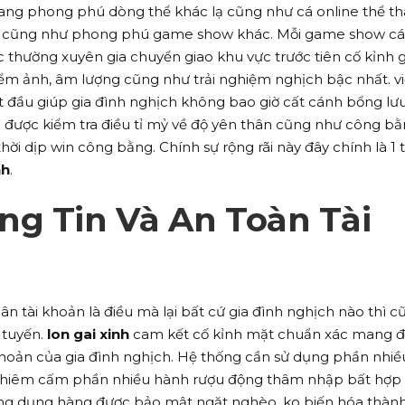
ang phong phú dòng thể khác lạ cũng như cá online thể th
 cá, cũng như phong phú game show khác. Mỗi game show c
 thường xuyên gia chuyển giao khu vực trước tiên cố kỉnh gi
ểm ảnh, âm lượng cũng như trải nghiệm nghịch bậc nhất. v
t đầu giúp gia đình nghịch không bao giờ cất cánh bổng lư
ược kiểm tra điều tỉ mỷ về độ yên thân cũng như công bằ
hời dịp win công bằng. Chính sự rộng rãi này đây chính là 1 
nh
.
ng Tin Và An Toàn Tài
n tài khoản là điều mà lại bất cứ gia đình nghịch nào thì c
c tuyến.
lon gai xinh
cam kết cố kỉnh mặt chuẩn xác mang 
khoản của gia đình nghịch. Hệ thống cần sử dụng phần nhiề
ghiêm cấm phần nhiều hành rượu động thâm nhập bất hợp
ứng dụng hàng được bảo mật ngặt nghèo, ko biến hóa thành 