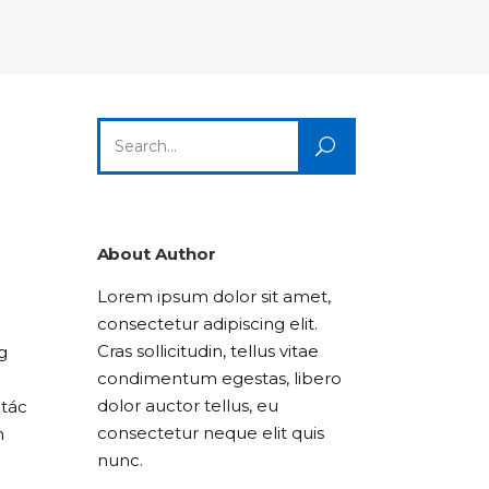
Columns
Dropcaps
Icon With Text
Title & Subtitle
Custom Font
Highlights
Lists
Dropcaps
Icon With Text
Title & Subtitle
Search
Highlights
Lists
for:
Icon With Text
Title & Subtitle
Lists
About Author
Lorem ipsum dolor sit amet,
Title & Subtitle
consectetur adipiscing elit.
Cras sollicitudin, tellus vitae
g
condimentum egestas, libero
dolor auctor tellus, eu
 tác
consectetur neque elit quis
n
nunc.