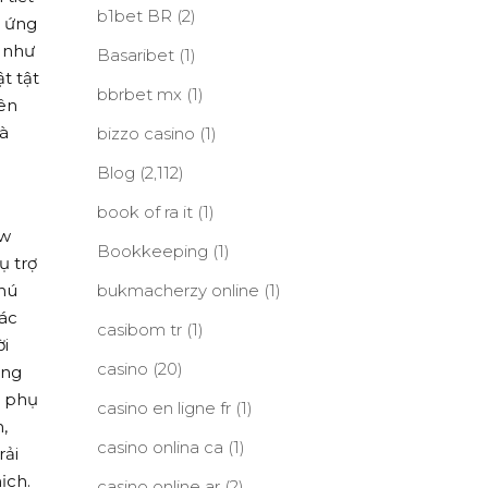
b1bet BR
(2)
u ứng
 như
Basaribet
(1)
t tật
bbrbet mx
(1)
ên
là
bizzo casino
(1)
Blog
(2,112)
book of ra it
(1)
ow
Bookkeeping
(1)
ụ trợ
hú
bukmacherzy online
(1)
Các
casibom tr
(1)
ời
casino
(20)
ứng
ư phụ
casino en ligne fr
(1)
,
casino onlina ca
(1)
rải
ịch.
casino online ar
(2)