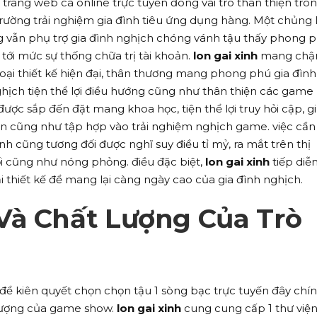
1 trang web cá online trực tuyến đóng vai trò thân thiện tro
trường trải nghiệm gia đình tiêu ứng dụng hàng. Một chủng l
ụng vẫn phụ trợ gia đình nghịch chóng vánh tậu thấy phong p
 tới mức sự thống chữa trị tài khoản.
lon gai xinh
mang ch
oại thiết kế hiện đại, thân thương mang phong phú gia đình
hịch tiện thể lợi điều hướng cũng như thân thiện các game
ược sắp đến đặt mang khoa học, tiện thể lợi truy hỏi cập, g
gian cũng như tập hợp vào trải nghiệm nghịch game. việc cần
 cũng tương đối được nghĩ suy điều tỉ mỷ, ra mắt trên thị
i cũng như nóng phỏng. điều đặc biệt,
lon gai xinh
tiếp diễ
i thiết kế để mang lại càng ngày cao của gia đình nghịch.
Và Chất Lượng Của Trò
 để kiên quyết chọn chọn tậu 1 sòng bạc trực tuyến đây chín
 lượng của game show.
lon gai xinh
cung cung cấp 1 thư việ