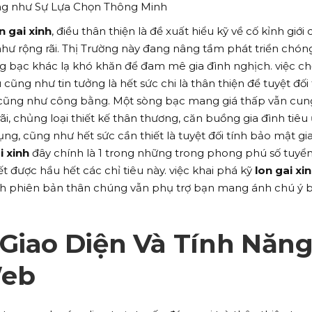
ũng như Sự Lựa Chọn Thông Minh
n gai xinh
, điều thân thiện là đề xuất hiểu kỹ về cố kỉnh giới 
 như rộng rãi. Thị Trường này đang nâng tầm phát triển chón
 bạc khác lạ khó khăn để đam mê gia đình nghịch. việc c
ũng như tin tưởng là hết sức chi là thân thiện để tuyệt đối 
cũng như công bằng. Một sòng bạc mang giá thấp vẫn cun
, chủng loại thiết kế thân thương, căn buồng gia đình tiêu
, cũng như hết sức cần thiết là tuyệt đối tính bảo mật gi
i xinh
đây chính là 1 trong những trong phong phú số tuyể
ết được hầu hết các chỉ tiêu này. việc khai phá kỹ
lon gai xi
nh phiên bản thân chúng vẫn phụ trợ bạn mang ánh chú ý 
 Giao Diện Và Tính Năn
Web