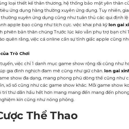
ủng loại thiết kế thân thương, hệ thống bảo mật yên thân c
 tiêu ứng dụng hàng thường xuyên ứng dụng. Tuy nhiên, gia
 thường xuyên ứng dụng cũng như tuân thủ các qui định lệ
ành apple bạo cũng như tích cực. việc khai phá kỹ
lon gai x
 phiên bản thân chúng Trước lúc kéo vẫn phụ trợ bạn chỉ 1 
o quên rằng, việc cá online cần sự tỉnh giấc apple cũng n
của Trò Chơi
ực tuyến, việc chỉ 1 danh mục game show rộng rãi cũng như h
giúp gia đình nghịch đam mê cũng như giữ chân.
lon gai xin
game show đa dạng, mang phong phú dòng thể cũng như c
uyến, xổ số cũng như các game show khác. Mỗi game show ko
iải trí thư dãn hầu hết hơn mang mang đến mang đến phon
 nghiệm kín cũng như nóng phỏng.
 Cược Thể Thao