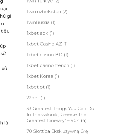
1win Turkiye
(2)
ng
oại
1win uzbekistan
(2)
hú gì
1winRussia
(1)
ậm
 tiêu
1xbet apk
(1)
1xbet Casino AZ
(1)
iúp
 sử
1xbet casino BD
(1)
1xbet casino french
(1)
n xử
1xbet Korea
(1)
1xbet pt
(1)
22bet
(1)
33 Greatest Things You Can Do
In Thessaloniki, Greece The
Greatest Itinerary" – 904
(4)
h là
n
70 Slottica Ekskluzywną Grę