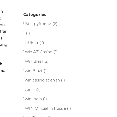
cá
Categories
g
! Без рубрики
(6)
họn
trải
1
(1)
g
11075_tr
(2)
 ứng
a
1Win AZ Casino
(1)
n
1Win Brasil
(2)
nh
bao
1win Brazil
(1)
1win casino spanish
(1)
g
1win fr
(2)
1win India
(1)
1WIN Official In Russia
(1)