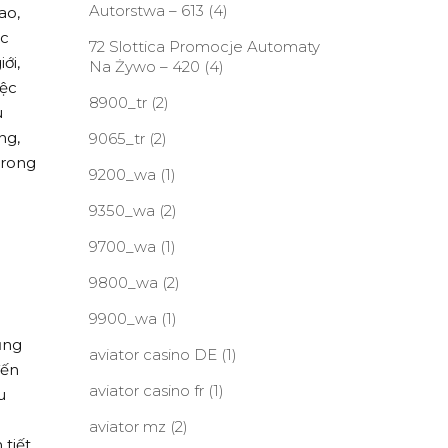
Autorstwa – 613
(4)
ao,
ác
72 Slottica Promocje Automaty
ới,
Na Żywo – 420
(4)
iệc
8900_tr
(2)
u
ng,
9065_tr
(2)
trong
9200_wa
(1)
9350_wa
(2)
9700_wa
(1)
9800_wa
(2)
9900_wa
(1)
ũng
aviator casino DE
(1)
đến
aviator casino fr
(1)
u
aviator mz
(2)
tiết