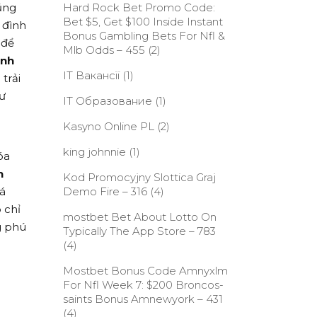
ũng
Hard Rock Bet Promo Code:
Bet $5, Get $100 Inside Instant
 đình
Bonus Gambling Bets For Nfl &
 để
Mlb Odds – 455
(2)
inh
IT Вакансії
(1)
trải
hư
IT Образование
(1)
Kasyno Online PL
(2)
king johnnie
(1)
óa
h
Kod Promocyjny Slottica Graj
á
Demo Fire – 316
(4)
 chỉ
‎mostbet Bet About Lotto On
g phú
Typically The App Store – 783
(4)
Mostbet Bonus Code Amnyxlm
For Nfl Week 7: $200 Broncos-
saints Bonus Amnewyork – 431
(4)