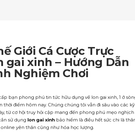
ockquote
Counters
ll To Action
Pie Charts
ogle Maps
Testimonials
parators
Video Button
ttons
Horizontal Progress Bars
ntact Form
Blog List Shortcode
age Gallery
Client Carousel
ll To Action
Pie Charts
ogle Maps
Testimonials
parators
Video Button
ntact Form
Blog List Shortcode
age Gallery
Client Carousel
ế Giới Cá Cược Trực
ogle Maps
Testimonials
parators
Video Button
n gai xinh – Hướng Dẫn
inh Nghiệm Chơi
age Gallery
Client Carousel
parators
Video Button
cấp bạn phong phú tin tức hữu dụng về lon gai xinh, 1 ở sòn
ên thời điểm hôm nay. Chúng chúng tôi vẫn đi sâu vào các kỹ
ày, từ cơ hội truy hỏi cập mang đến phong phú mẹo nghịch
 cần sử dụng
lon gai xinh
bảo hiểm là điều hết sức chi là thâ
á online yên thân cũng như hóa học lượng.