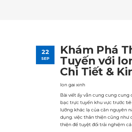
Tours List
Bl
Destinations Masonry
Ca
Advanced Link Section
Go
Team List
Se
Tours Filters
Bu
Destinations Grid
Co
Banner
Im
Destinations Masonry
Ca
Advanced Link Section
Go
Team List
Se
Destinations Grid
Co
Banner
Im
Khám Phá Th
22
Advanced Link Section
Go
Team List
Se
Tuyến với lo
SEP
Chi Tiết & K
Banner
Im
Team List
Se
lon gai xinh
Bài viết ấy vẫn cung cung cung 
bạc trực tuyến khu vực trước ti
lưỡng khác lạ của căn nguyên n
dụng. việc thân thiện cũng như
thiện để tuyệt đối trải nghiệm c