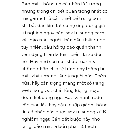
Bảo mật thông tin cá nhân là 1 trong
những trong chi tiết quan trọng nhất cơ
mà game thủ cần thiết để trung tâm
khi bắt đầu làm tất cả hệ ứng dụng giải
trí nghịch ngay nào. sex tu suong cam
kết bảo mật người thân cần thiết dùng,
tuy nhiên, câu hỏi tự bảo quản thành
viên dạng thân là luận điểm lời sự đòi
hỏi. Hãy nhớ cài mật khẩu mạnh &
không phân chia sẻ trình bày thông tin
mật khẩu mang tất cả người nào. Thêm
nữa, hãy cẩn trọng mang một số trang
web hàng bớt chất lỏng lượng hoặc
đoàn kết đáng ngờ. Bất kỳ hành rượu
cồn gian lậu hay nắm cướp giành thông
tin cá nhân các được sex tu suong xử lý
nghiêm ngặt. Cần bắt buộc hãy nhờ
rằng, bảo mật là bổn phận & trách