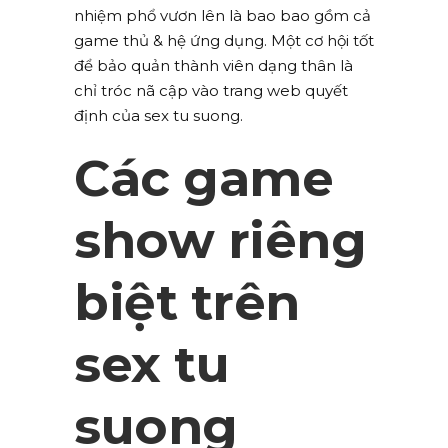
nhiệm phổ vươn lên là bao bao gồm cả
game thủ & hệ ứng dụng. Một cơ hội tốt
để bảo quản thành viên dạng thân là
chỉ tróc nã cập vào trang web quyết
định của sex tu suong.
Các game
show riêng
biệt trên
sex tu
suong