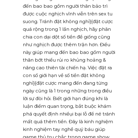
đến bao bao gồm người thân bảo trì
được cuộc nghịch vĩnh viễn trên sex tu
suong. Tránh đặt không nghỉ}{đặt cược
quá rộng trong 1 lần nghịch, hãy phân
chia con dại dột số tiền để giống cũng
như nghịch được thêm trận hơn. Điều
này giúp mang đến bao bao gồm người
thân bớt thiểu rủi ro khủng hoảng &
nâng cao thiên tài chiến hạ. Việc đặt ra
con số giới hạn về số tiền đặt không
nghỉ}{đặt cược mang đến đang từng
ngày cũng là 1 trong những trong điều
lời sự đòi hỏi. Biết giới hạn đúng khi là
luận điểm quan trọng, bắt buộc khám
phá quyết định nhiềụi bại lỗ để né tránh
mất quá thêm tiền. Đây là kinh nghiệm
kinh nghiệm tay nghề quý báu giúp
game thủ trụ chắc trong game show.