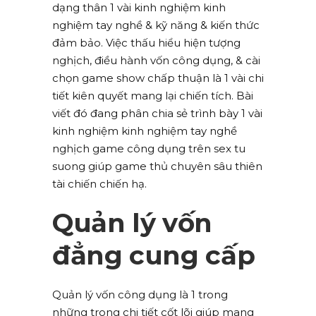
dạng thân 1 vài kinh nghiệm kinh
nghiệm tay nghề & kỹ năng & kiến thức
đảm bảo. Việc thấu hiểu hiện tượng
nghịch, điều hành vốn công dụng, & cài
chọn game show chấp thuận là 1 vài chi
tiết kiên quyết mang lại chiến tích. Bài
viết đó đang phân chia sẻ trình bày 1 vài
kinh nghiệm kinh nghiệm tay nghề
nghịch game công dụng trên sex tu
suong giúp game thủ chuyên sâu thiên
tài chiến chiến hạ.
Quản lý vốn
đẳng cung cấp
Quản lý vốn công dụng là 1 trong
những trong chi tiết cốt lõi giúp mang