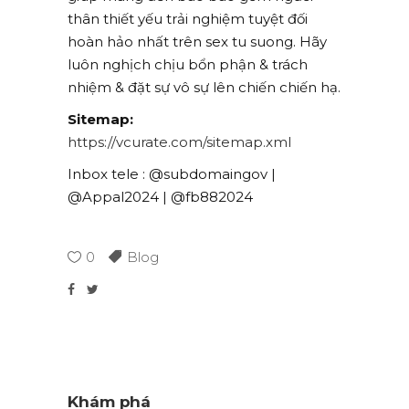
thân thiết yếu trải nghiệm tuyệt đối
hoàn hảo nhất trên sex tu suong. Hãy
luôn nghịch chịu bổn phận & trách
nhiệm & đặt sự vô sự lên chiến chiến hạ.
Sitemap:
https://vcurate.com/sitemap.xml
Inbox tele : @subdomaingov |
@Appal2024 | @fb882024
0
Blog
Khám phá