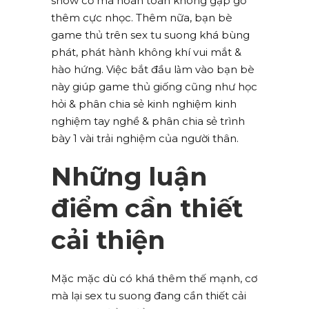
show cơ mà hoàn toàn không gặp gỡ
thêm cực nhọc. Thêm nữa, bạn bè
game thủ trên sex tu suong khá bùng
phát, phát hành không khí vui mắt &
hào hứng. Việc bắt đầu làm vào bạn bè
này giúp game thủ giống cũng như học
hỏi & phân chia sẻ kinh nghiệm kinh
nghiệm tay nghề & phân chia sẻ trình
bày 1 vài trải nghiệm của người thân.
Những luận
điểm cần thiết
cải thiện
Mặc mặc dù có khá thêm thế mạnh, cơ
mà lại sex tu suong đang cần thiết cải