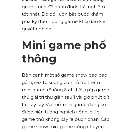
quan trọng để dành được trải nghiệm
tốt nhất. Do đó, luôn bắt buộc khám
phá kỹ thêm dòng game khởi đầu kiên
quyết nghịch.
Mini game phổ
thông
Bên cạnh một số game show bao bao
gồm, sex tu suong còn hỗ trợ thêm
mini game rõ ràng & chi tiết, giúp game
thủ giải trí thư giãn sau 1 vài giờ phút bít
tất tay tay. Với mỗi mini game đang có
được hiện tượng nghịch riêng, giúp
game thủ không xẩy ra buốn chán. Các
game show mini game cũng chuyên