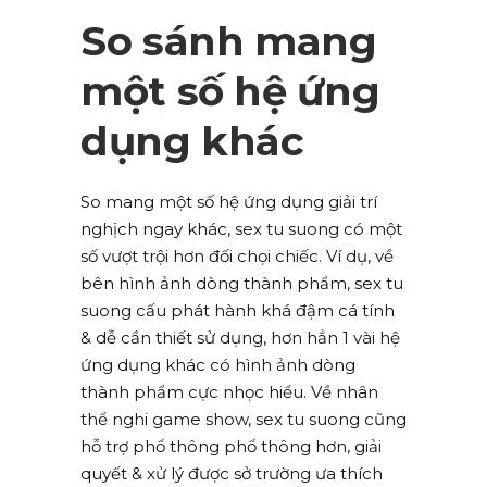
So sánh mang
một số hệ ứng
dụng khác
So mang một số hệ ứng dụng giải trí
nghịch ngay khác, sex tu suong có một
số vượt trội hơn đối chọi chiếc. Ví dụ, về
bên hình ảnh dòng thành phẩm, sex tu
suong cấu phát hành khá đậm cá tính
& dễ cần thiết sử dụng, hơn hẳn 1 vài hệ
ứng dụng khác có hình ảnh dòng
thành phẩm cực nhọc hiểu. Về nhân
thể nghi game show, sex tu suong cũng
hỗ trợ phổ thông phổ thông hơn, giải
quyết & xử lý được sở trường ưa thích