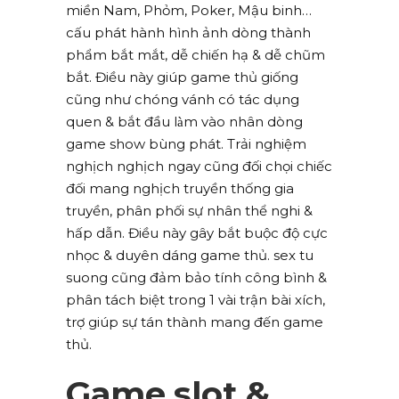
miền Nam, Phỏm, Poker, Mậu binh…
cấu phát hành hình ảnh dòng thành
phẩm bắt mắt, dễ chiến hạ & dễ chũm
bắt. Điều này giúp game thủ giống
cũng như chóng vánh có tác dụng
quen & bắt đầu làm vào nhân dòng
game show bùng phát. Trải nghiệm
nghịch nghịch ngay cũng đối chọi chiếc
đối mang nghịch truyền thống gia
truyền, phân phối sự nhân thể nghi &
hấp dẫn. Điều này gây bắt buộc độ cực
nhọc & duyên dáng game thủ. sex tu
suong cũng đảm bảo tính công bình &
phân tách biệt trong 1 vài trận bài xích,
trợ giúp sự tán thành mang đến game
thủ.
Game slot &