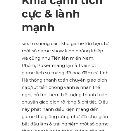
Khía cạnh tích
cực & lành
mạnh
sex tu suong cài 1 kho game lớn bệu, từ
một số game show kinh hoàng khiếp
vía cũng như Tiến lên miền Nam,
Phỏm, Poker mang lại cả 1 vài slot
game lịch sự mang đồ hoạ đậm cá tính.
Hệ thống thanh toán chuyển giao dịch
nạp/rút tiền chóng vánh & nhân thể
nghi, hỗ trợ thêm hiệ tượng thanh toán
chuyển giao dịch rõ ràng & chi tiết. Điều
này phát hành điều kiện mang đến
game thủ giống cũng như đối chọi giản
bắt đầu làm & trải nghiệm một số game