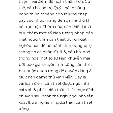
thiện 1 vài điểm để hoàn thiện hơn. Cụ
thể, câu hỏi hỗ trợ Quý khách hàng
hàng thỉnh thoảng còn lờ lững chạp,
gây cực nhọc mang đến game thủ khi
có trục trặc. Thêm nữa, cần thiết lại sở
hữu thêm một số hiện tượng pháp bảo
mật người thân cần thiết dùng ngặt
nghèo hơn để né tránh tình trạng bị lộ
thông tin cá nhân. Cuối &, câu hỏi phổ
thông hoá một số sự kiện khuyễn mãi
bớt báo giá khuyến mãi cũng cần thiết
bắt buộc quan trọng để duyên dáng &
giữ chân game thủ vĩnh viễn. Đây là 1
vài luận điểm cần thiết được ngôi nhà
cải sinh & phát triển thân thiết mục đích
chuyên sâu nhân thể nghi ngôi nhà sản
xuất & trải nghiệm người thân cần thiết
dùng.