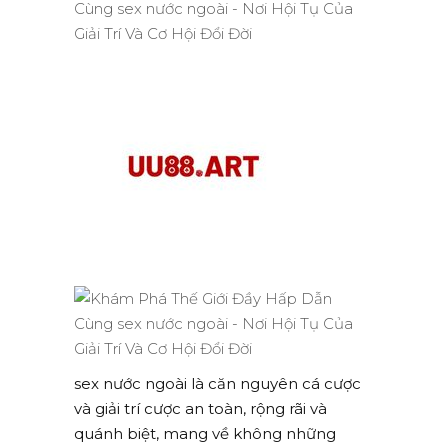
sex nước ngoài là căn nguyên cá cược
và giải trí cược an toàn, rộng rãi và
quánh biệt, mang về không những