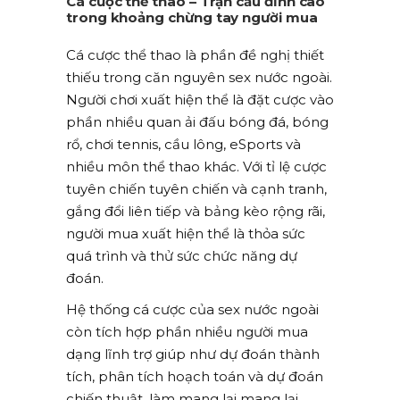
Cá cược thể thao – Trận cầu đỉnh cao
trong khoảng chừng tay người mua
Cá cược thể thao là phần đề nghị thiết
thiếu trong căn nguyên sex nước ngoài.
Người chơi xuất hiện thể là đặt cược vào
phần nhiều quan ải đấu bóng đá, bóng
rổ, chơi tennis, cầu lông, eSports và
nhiều môn thể thao khác. Với tỉ lệ cược
tuyên chiến tuyên chiến và cạnh tranh,
gắng đổi liên tiếp và bảng kèo rộng rãi,
người mua xuất hiện thể là thỏa sức
quá trình và thử sức chức năng dự
đoán.
Hệ thống cá cược của sex nước ngoài
còn tích hợp phần nhiều người mua
dạng lĩnh trợ giúp như dự đoán thành
tích, phân tích hoạch toán và dự đoán
chiến thuật, làm mang lại mang lại