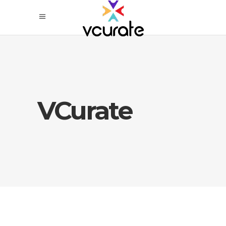
VCurate