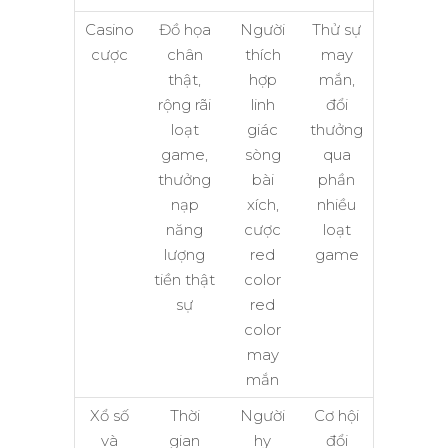
Casino
Đồ họa
Người
Thử sự
cược
chân
thích
may
thật,
hợp
mắn,
rộng rãi
linh
đổi
loạt
giác
thưởng
game,
sòng
qua
thưởng
bài
phần
nạp
xích,
nhiều
năng
cược
loạt
lượng
red
game
tiền thật
color
sự
red
color
may
mắn
Xổ số
Thời
Người
Cơ hội
và
gian
hy
đổi