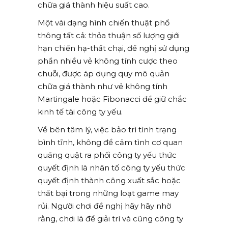
chữa giá thành hiệu suất cao.
Một vài dạng hình chiến thuật phổ
thông tất cả: thỏa thuận số lượng giới
hạn chiến hạ-thất chại, đề nghị sử dụng
phần nhiều vẻ không tính cược theo
chuỗi, được áp dụng quy mô quản
chữa giá thành như vẻ không tính
Martingale hoặc Fibonacci để giữ chắc
kinh tế tài công ty yếu.
Về bên tâm lý, việc bảo trì tình trạng
bình tĩnh, không để cảm tình cơ quan
quăng quật ra phối công ty yếu thức
quyết định là nhân tố công ty yếu thức
quyết định thành công xuất sắc hoặc
thất bại trong những loạt game may
rủi. Người chơi đề nghị hãy hãy nhờ
rằng, chơi là để giải trí và cũng công ty