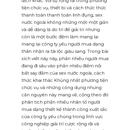
dịch khác. Với sự rộng rãi trong phương
tiện chức vụ, thiết bị và cách thức thức
thanh toán thanh toán linh đụng, sex
nước ngoài không những một-một giản
và dễ dàng là do trí để giải trí nhưng
còn là một bước đệm làm mang lại
mang lại công ty yếu người mua dạng
thân nhận ra tài lộc giàu sang. Trong bài
xích viết này này, phần nhiều người mua
đang đi sâu vào phần nhiều điểm nổi
bất say đắm của sex nước ngoài, cách
thức khai thác Khủng nhất phương tiện
chức vụ và những công dụng nhưng
căn nguyên này mang về, cộng theo đó
phân tích phần nhiều nhân tố người
mua dạng thiết kế thành công xuất sắc
của công ty yếu chúng trong lĩnh vực
công nghiệp giải trí cược rộng rãi và