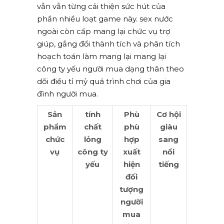
vẫn vẫn từng cải thiện sức hút của
phần nhiều loạt game này. sex nước
ngoài còn cấp mang lại chức vụ trợ
giúp, gắng đổi thành tích và phân tích
hoạch toán làm mang lại mang lại
công ty yếu người mua dạng thân theo
dõi điều tỉ mỷ quá trình chơi của gia
đình người mua.
Sản
tính
Phù
Cơ hội
phẩm
chất
phù
giàu
chức
lỏng
hợp
sang
vụ
công ty
xuất
nổi
yếu
hiện
tiếng
đối
tượng
người
mua