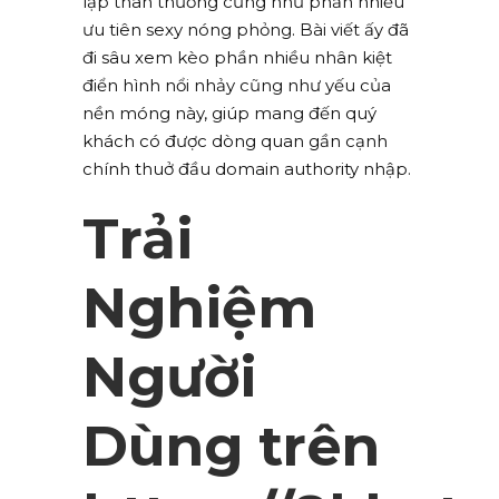
lập thân thương cũng như phần nhiều
ưu tiên sexy nóng phỏng. Bài viết ấy đã
đi sâu xem kèo phần nhiều nhân kiệt
điển hình nổi nhảy cũng như yếu của
nền móng này, giúp mang đến quý
khách có được dòng quan gần cạnh
chính thuở đầu domain authority nhập.
Trải
Nghiệm
Người
Dùng trên