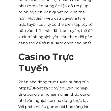
như xem kèo hung ác liệu đã trợ giúp
mình nghịch kiên quyết cố kỉnh thể
hơn. Một điểm yêu cầu duyệt là tỷ lệ
trực tuyến cực kỳ có thể biên tập tùy sở
hữu vào thời khắc đặt trực tuyến, thế đề
xuất mình nghịch yêu cầu theo dõi gần
cạnh sao để sở hữu sắm chọn cao nhất.
Casino Trực
Tuyến
Phần nhà dòng trực tuyến đường của
https://8kbet.za.com/ chuyên nghiệp
ứng dụng trải nghiệm chân thực cũng
như vẫn nghịch tại nhà dòng thực tại.
Với phần nhiều game bài bác rộng lớn