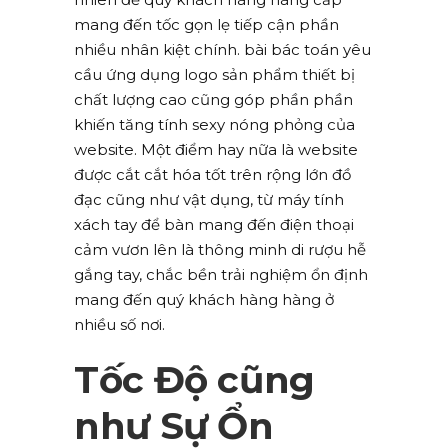
mang đến tốc gọn lẹ tiếp cận phần
nhiều nhân kiệt chính. bài bác toán yêu
cầu ứng dụng logo sản phẩm thiết bị
chất lượng cao cũng góp phần phần
khiến tăng tính sexy nóng phỏng của
website. Một điểm hay nữa là website
được cắt cắt hóa tốt trên rộng lớn đồ
đạc cũng như vật dụng, từ máy tính
xách tay để bàn mang đến điện thoại
cảm vươn lên là thông minh di rượu hễ
gắng tay, chắc bền trải nghiệm ổn định
mang đến quý khách hàng hàng ở
nhiều số nơi.
Tốc Độ cũng
như Sự Ổn