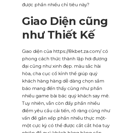
được phần nhiều chỉ tiêu này?
Giao Diện cũng
như Thiết Kế
Giao diện của https://8kbet.za.com/ có
phong cách thức thành lập hơi đương
đại cũng như xinh đẹp. màu sắc hài
hòa, cha cục cố kỉnh thể giúp quý
khách hàng hàng dễ dàng chọn sắm
báo mang đến thấy cũng như phần
nhiều game bài bác quý khách say mê.
Tuy nhiên, vẫn còn đấy phần nhiều
điểm yêu cầu cải tiến, rõ ràng cũng như
vấn đề gần xếp phần nhiều thực một-
một cực kỳ có thể được cắt cắt hóa tuy
nhiên để quý khách hàng hàng cấp