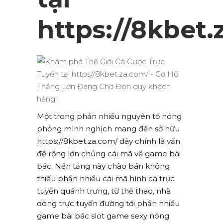
https://8kbet.
Một trong phần nhiều nguyên tố nóng
phỏng mình nghịch mang đến sở hữu
https://8kbet.za.com/ đây chính là vấn
đề rộng lớn chủng cái mã về game bài
bác. Nền tảng này chào bán không
thiếu phần nhiều cái mã hình cá trực
tuyến quánh trưng, từ thể thao, nhà
dòng trực tuyến đường tới phần nhiều
game bài bác slot game sexy nóng