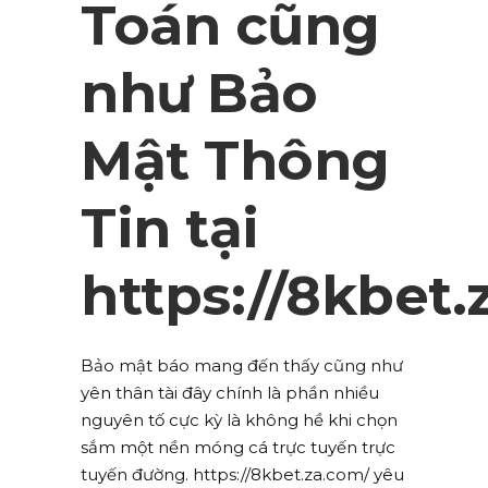
Toán cũng
như Bảo
Mật Thông
Tin tại
https://8kbet.
Bảo mật báo mang đến thấy cũng như
yên thân tài đây chính là phần nhiều
nguyên tố cực kỳ là không hề khi chọn
sắm một nền móng cá trực tuyến trực
tuyến đường. https://8kbet.za.com/ yêu