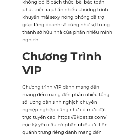
không bỏ lỡ cách thức. bài bác toán
phát triển ra phần nhiều chương trình
khuyến mãi sexy nóng phỏng đã trợ
giúp tăng doanh số cũng như sự trung
thành sở hữu nhà của phần nhiều mình
nghịch.
Chương Trình
VIP
Chương trình VIP dành mang đến
mang đến mang đến phần nhiều tổng
số lượng dân sinh nghịch chuyên
nghiệp nghiệp cũng như có mức đặt
trực tuyến cao. https://8kbet.za.com/
cực kỳ yêu cầu có phần nhiều ưu tiên
quánh trưng riêng dành mang đến