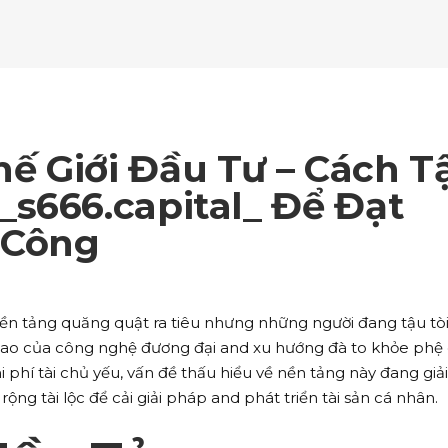
ockquote
Counters
ll To Action
Pie Charts
ogle Maps
Testimonials
parators
Video Button
ttons
Horizontal Progress Bars
ntact Form
Blog List Shortcode
age Gallery
Client Carousel
ll To Action
Pie Charts
ogle Maps
Testimonials
parators
Video Button
ntact Form
Blog List Shortcode
age Gallery
Client Carousel
ế Giới Đầu Tư – Cách T
ogle Maps
Testimonials
parators
Video Button
s666.capital_ Để Đạt
 Công
age Gallery
Client Carousel
parators
Video Button
à nền tảng quăng quật ra tiêu nhưng những người đang tậu tò
 cao của công nghệ đương đại and xu hướng đà to khỏe phệ
 phí tài chủ yếu, vấn đề thấu hiểu về nền tảng này đang giả
ộng tài lộc để cải giải pháp and phát triển tài sản cá nhân.