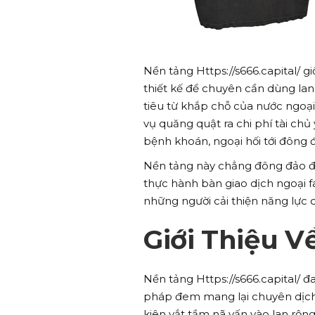
Nền tảng Https://s666.capital/ g
thiết kế để chuyên cần dùng la
tiêu từ khắp chỗ của nước ngoại
vụ quăng quật ra chi phí tài ch
bệnh khoán, ngoại hối tới đông 
Nền tảng này chẳng đông đảo đ
thực hành bàn giao dịch ngoại f
những người cải thiện năng lực q
Giới Thiệu Về
Nền tảng Https://s666.capital/ đ
pháp đem mang lại chuyên dịch v
kiên vắt tầm nã vấn vào lan rộng