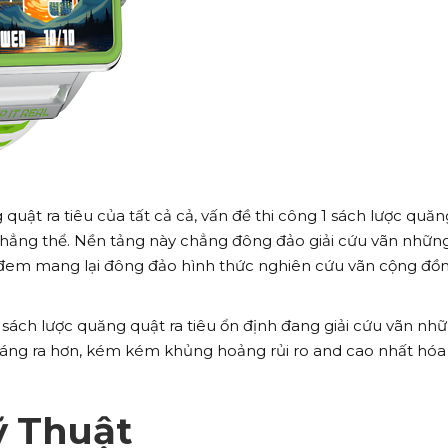
uật ra tiêu của tất cả cả, vấn đề thi công 1 sách lược quăn
i chẳng thể. Nền tảng này chẳng đông đảo giải cứu vãn nhữn
e đem mang lại đông đảo hình thức nghiên cứu vãn cộng đồ
sách lược quăng quật ra tiêu ổn định đang giải cứu vãn nh
đáng ra hơn, kém kém khủng hoảng rủi ro and cao nhất hóa 
ỹ Thuật