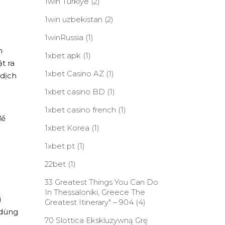
1win Turkiye
(2)
1win uzbekistan
(2)
1winRussia
(1)
n
1xbet apk
(1)
t ra
1xbet Casino AZ
(1)
 dịch
1xbet casino BD
(1)
1xbet casino french
(1)
để
1xbet Korea
(1)
1xbet pt
(1)
22bet
(1)
33 Greatest Things You Can Do
In Thessaloniki, Greece The
i
Greatest Itinerary" – 904
(4)
 dùng
70 Slottica Ekskluzywną Grę