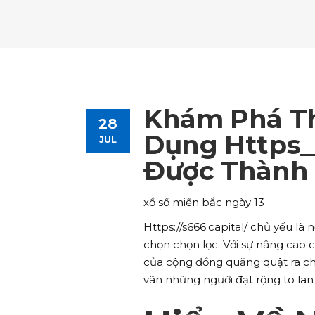
Tours List
Bl
Destinations Masonry
Ca
Advanced Link Section
Go
Team List
Se
Tours Filters
Bu
Destinations Grid
Co
Banner
Im
Destinations Masonry
Ca
Advanced Link Section
Go
Team List
Se
Destinations Grid
Co
Banner
Im
Khám Phá Th
28
Advanced Link Section
Go
Team List
Se
Dụng Https__
JUL
Được Thành
Banner
Im
Team List
Se
xổ số miền bắc ngày 13
Https://s666.capital/ chủ yếu l
chọn chọn lọc. Với sự nâng cao
của cộng đồng quăng quật ra chi
vãn những người đạt rộng to lan r