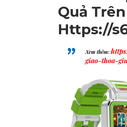
Quả Trên
Https://s
http
Xem thêm:
giao-thoa-g