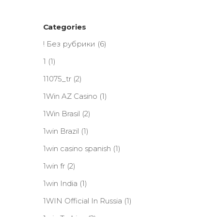
Categories
! Без рубрики
(6)
1
(1)
11075_tr
(2)
1Win AZ Casino
(1)
1Win Brasil
(2)
1win Brazil
(1)
1win casino spanish
(1)
1win fr
(2)
1win India
(1)
1WIN Official In Russia
(1)