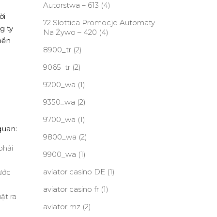
Autorstwa – 613
(4)
ời
72 Slottica Promocje Automaty
g ty
Na Żywo – 420
(4)
nền
8900_tr
(2)
9065_tr
(2)
9200_wa
(1)
9350_wa
(2)
9700_wa
(1)
quan:
9800_wa
(2)
phải
9900_wa
(1)
aviator casino DE
(1)
ước
aviator casino fr
(1)
ật ra
aviator mz
(2)