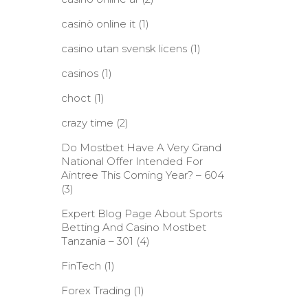
casinò online it
(1)
casino utan svensk licens
(1)
casinos
(1)
choct
(1)
crazy time
(2)
Do Mostbet Have A Very Grand
National Offer Intended For
Aintree This Coming Year? – 604
(3)
Expert Blog Page About Sports
Betting And Casino Mostbet
Tanzania – 301
(4)
FinTech
(1)
Forex Trading
(1)