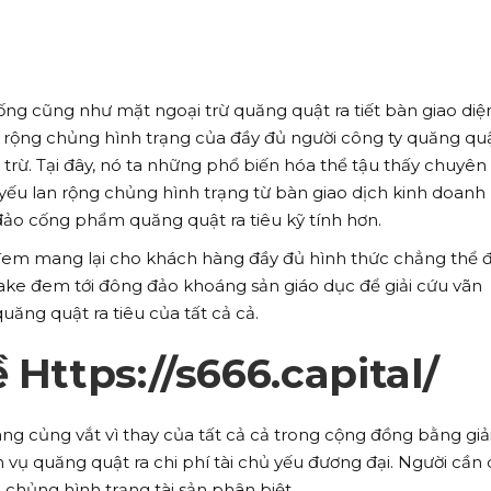
iống cũng như mặt ngoại trừ quăng quật ra tiết bàn giao diệ
n rộng chủng hình trạng của đầy đủ người công ty quăng quậ
 trừ. Tại đây, nó ta những phổ biến hóa thể tậu thấy chuyên
ủ yếu lan rộng chủng hình trạng từ bàn giao dịch kinh doanh
đảo cống phẩm quăng quật ra tiêu kỹ tính hơn.
em mang lại cho khách hàng đầy đủ hình thức chẳng thể 
ake đem tới đông đảo khoáng sản giáo dục để giải cứu vãn
uăng quật ra tiêu của tất cả cả.
 Https://s666.capital/
ang củng vắt vì thay của tất cả cả trong cộng đồng bằng giả
ụ quăng quật ra chi phí tài chủ yếu đương đại. Người cần
 chủng hình trạng tài sản phân biệt.