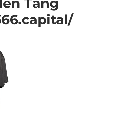
Nền Tảng
666.capital/