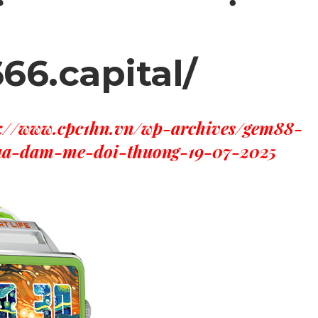
666.capital/
s://www.cpc1hn.vn/wp-archives/gem88-
iua-dam-me-doi-thuong-19-07-2025