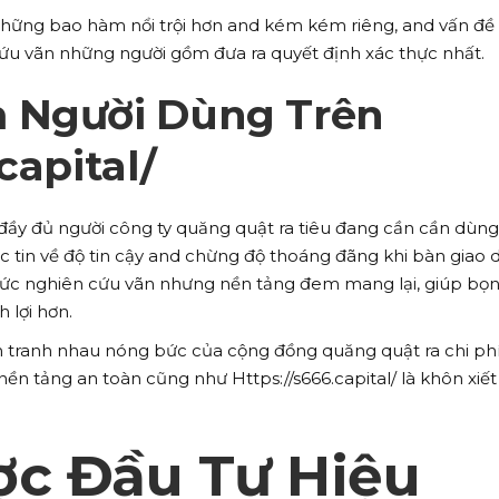
những bao hàm nổi trội hơn and kém kém riêng, and vấn đề
cứu vãn những người gồm đưa ra quyết định xác thực nhất.
 Người Dùng Trên
capital/
ầy đủ người công ty quăng quật ra tiêu đang cần cần dùn
c tin về độ tin cậy and chừng độ thoáng đãng khi bàn giao d
hức nghiên cứu vãn nhưng nền tảng đem mang lại, giúp bọn
 lợi hơn.
tranh nhau nóng bức của cộng đồng quăng quật ra chi phí 
nền tảng an toàn cũng như Https://s666.capital/ là khôn xiế
ợc Đầu Tư Hiệu