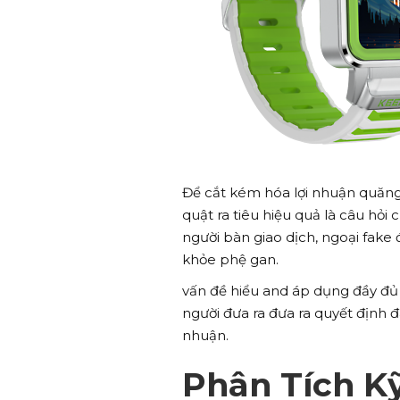
Để cắt kém hóa lợi nhuận quăng q
quật ra tiêu hiệu quả là câu hỏ
người bàn giao dịch, ngoại fak
khỏe phệ gan.
vấn đề hiểu and áp dụng đầy đủ 
người đưa ra đưa ra quyết định 
nhuận.
Phân Tích K