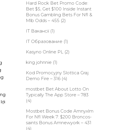
Hard Rock Bet Promo Code:
Bet $5, Get $100 Inside Instant
Bonus Gambling Bets For Nfl &
Mlb Odds – 455
(2)
IT Вакансії
(1)
IT Образование
(1)
Kasyno Online PL
(2)
king johnnie
(1)
g
g
Kod Promocyjny Slottica Graj
ng
Demo Fire – 316
(4)
‎mostbet Bet About Lotto On
ững
Typically The App Store – 783
(4)
lợi
Mostbet Bonus Code Amnyxlm
For Nfl Week 7: $200 Broncos-
saints Bonus Amnewyork – 431
(4)