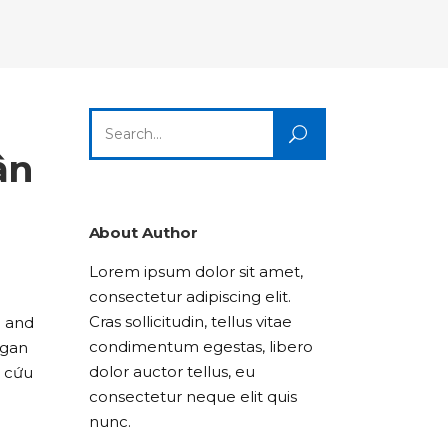
Columns
Dropcaps
Icon With Text
Title & Subtitle
Custom Font
Highlights
Lists
Dropcaps
Icon With Text
Title & Subtitle
Search
Highlights
Lists
for:
ận
Icon With Text
Title & Subtitle
Lists
About Author
Lorem ipsum dolor sit amet,
Title & Subtitle
consectetur adipiscing elit.
Cras sollicitudin, tellus vitae
i and
condimentum egestas, libero
 gan
dolor auctor tellus, eu
i cứu
consectetur neque elit quis
nunc.