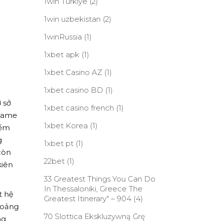
1win Turkiye
(2)
1win uzbekistan
(2)
1winRussia
(1)
1xbet apk
(1)
1xbet Casino AZ
(1)
1xbet casino BD
(1)
 sở
1xbet casino french
(1)
 game
1xbet Korea
(1)
iểm
g
1xbet pt
(1)
còn
22bet
(1)
kiên
33 Greatest Things You Can Do
In Thessaloniki, Greece The
t hệ
Greatest Itinerary" – 904
(4)
hoảng
70 Slottica Ekskluzywną Grę
ng