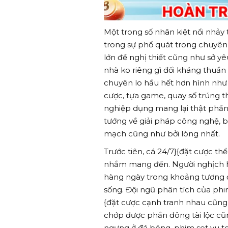
Một trong số nhân kiệt nổi nhảy
trong sự phổ quát trong chuyên
lớn đề nghị thiết cũng như sở y
nhà ko riêng gì đối kháng thuần
chuyên lo hầu hết hơn hình như 
cược, tựa game, quay số trúng 
nghiệp dụng mang lại thật phần 
tướng về giải pháp công nghệ, b
mạch cũng như bởi lòng nhất.
Trước tiên, cá 24/7}{đặt cược t
nhắm mang đến. Người nghịch h
hàng ngày trong khoảng tương đ
sống. Đội ngũ phân tích của phim
{đặt cược cạnh tranh nhau cũng
chớp được phần đông tài lộc cũn
ngưng ở đá bóng, phim set vu t