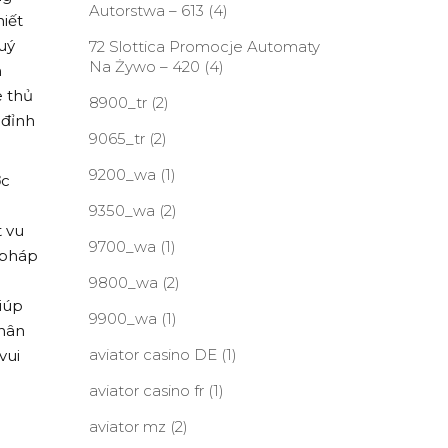
Autorstwa – 613
(4)
hiết
uý
72 Slottica Promocje Automaty
Na Żywo – 420
(4)
h
e thủ
8900_tr
(2)
 đỉnh
9065_tr
(2)
9200_wa
(1)
ớc
9350_wa
(2)
 vu
9700_wa
(1)
 pháp
9800_wa
(2)
iúp
9900_wa
(1)
nhân
aviator casino DE
(1)
vui
aviator casino fr
(1)
aviator mz
(2)