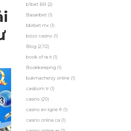
b1bet BR
(2)
ải
Basaribet
(1)
bbrbet mx
(1)
ư
bizzo casino
(1)
Blog
(2,112)
book of ra it
(1)
Bookkeeping
(1)
bukmacherzy online
(1)
casibom tr
(1)
casino
(20)
casino en ligne fr
(1)
casino onlina ca
(1)
casino online ar
(2)