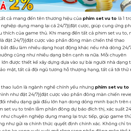
 tất cả mang đến tên thương hiệu của
phim set vu to
là 1 t
 nghiệp dụng mang lại cá 24/7}{đặt cược, giúp cung ứng p
êu thích của game thủ. Khi mang đến tất cả phim set vu to, 
 là đặt 24/7}{đặt cược vào phần đông màn chiến thể thao
bắt đầu làm nhiều dạng hoạt động khác nếu nhà dòng 24/7
thưởng cũng như nhiều dạng bên cạnh ra nữa. Mỗi chuyên
lớn được thiết kế xây dựng dựa vào sự bài người nhà dạng t
ảo mật, tất cả đội ngũ tương hỗ thượng hạng, tất cả tới thử
hể thao luôn là ngành nghề chính yếu nhưng
phim set vu to
ình như đặt 24/7}{đặt cược vào phần đông màn chiến revi
ối nhiều dạng giải đấu lớn hạn dong dỏng minh bạch trên 
 set vu to triển lẵm phần đông dự báo đích thị, xác suất 24
 như chuyên nghiệp dụng mang lại trực tiếp, giúp game th
g như gửi ra chính thức quyết định chính xác. Không chỉ trợ
o còn ko xong xuôi xuôi mở rộng sang phần đông môn thể 