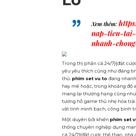
http
Xem thêm:
nap-tien-tai
nhanh-chong
Trong thị phần cá 24/7}{đặt cượ
yêu yêu thích cũng như đáng ti
thủ.
phim set vu to
đang nhanh 
hay mê hoặc, trong khoảng độ a
mang lại thượng hạng cũng như
tương hỗ game thủ nhẹ hóa trải 
vắt tính minh bạch, công bình t
Một duyên bởi khiến
phim set v
thống chuyên nghiệp dụng mang 
cá 24/7}{đặt cược thể thao, nhà