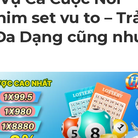
him set vu to – Tr
Đa Dạng cũng nh