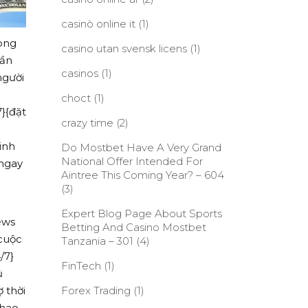
casinò online it
(1)
rong
casino utan svensk licens
(1)
hần
casinos
(1)
người
choct
(1)
}{đặt
crazy time
(2)
inh
Do Mostbet Have A Very Grand
National Offer Intended For
 ngay
Aintree This Coming Year? – 604
(3)
Expert Blog Page About Sports
ews
Betting And Casino Mostbet
cuộc
Tanzania – 301
(4)
/7}
FinTech
(1)
ủ
 thời
Forex Trading
(1)
thao