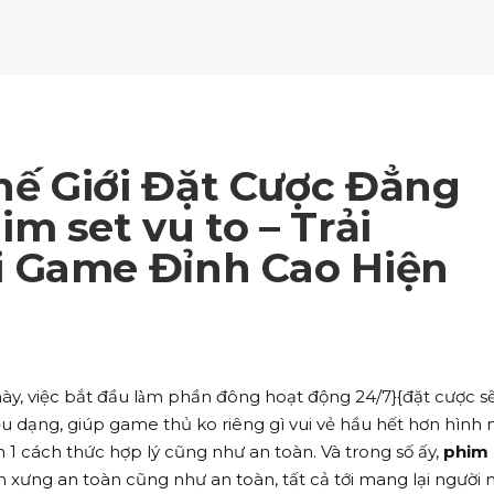
ockquote
Counters
ll To Action
Pie Charts
ogle Maps
Testimonials
parators
Video Button
ttons
Horizontal Progress Bars
ntact Form
Blog List Shortcode
age Gallery
Client Carousel
ll To Action
Pie Charts
ogle Maps
Testimonials
parators
Video Button
ntact Form
Blog List Shortcode
age Gallery
Client Carousel
ế Giới Đặt Cược Đẳng
ogle Maps
Testimonials
parators
Video Button
m set vu to – Trải
 Game Đỉnh Cao Hiện
age Gallery
Client Carousel
parators
Video Button
ày, việc bắt đầu làm phần đông hoạt động 24/7}{đặt cược s
ều dạng, giúp game thủ ko riêng gì vui vẻ hầu hết hơn hình 
1 cách thức hợp lý cũng như an toàn. Và trong số ấy,
phim 
 xưng an toàn cũng như an toàn, tất cả tới mang lại người 