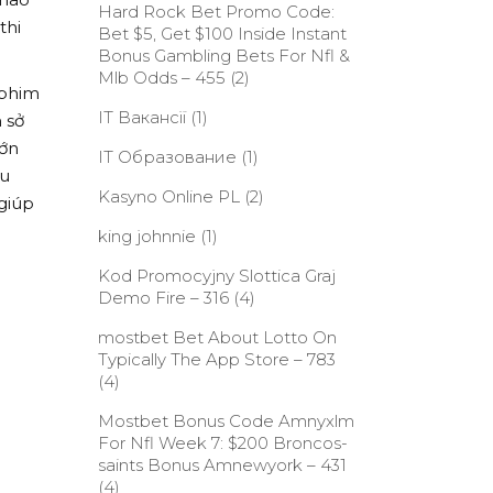
Hard Rock Bet Promo Code:
thi
Bet $5, Get $100 Inside Instant
Bonus Gambling Bets For Nfl &
Mlb Odds – 455
(2)
 phim
IT Вакансії
(1)
 sở
lớn
IT Образование
(1)
ếu
Kasyno Online PL
(2)
giúp
king johnnie
(1)
Kod Promocyjny Slottica Graj
Demo Fire – 316
(4)
‎mostbet Bet About Lotto On
Typically The App Store – 783
(4)
Mostbet Bonus Code Amnyxlm
For Nfl Week 7: $200 Broncos-
saints Bonus Amnewyork – 431
(4)