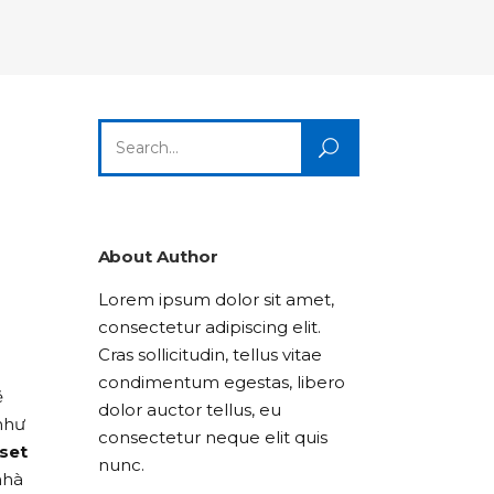
Columns
Dropcaps
Icon With Text
Title & Subtitle
Custom Font
Highlights
Lists
Dropcaps
Icon With Text
Title & Subtitle
Search
Highlights
Lists
for:
Icon With Text
Title & Subtitle
Lists
About Author
Lorem ipsum dolor sit amet,
Title & Subtitle
consectetur adipiscing elit.
Cras sollicitudin, tellus vitae
condimentum egestas, libero
ẽ
dolor auctor tellus, eu
như
consectetur neque elit quis
set
nunc.
nhà