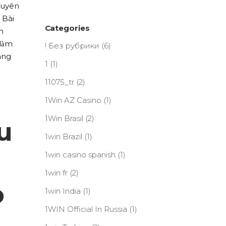
huyên
 Bài
Categories
n
làm
! Без рубрики
(6)
ang
1
(1)
11075_tr
(2)
1Win AZ Casino
(1)
1Win Brasil
(2)
u
1win Brazil
(1)
1win casino spanish
(1)
1win fr
(2)
ỏ
1win India
(1)
1WIN Official In Russia
(1)