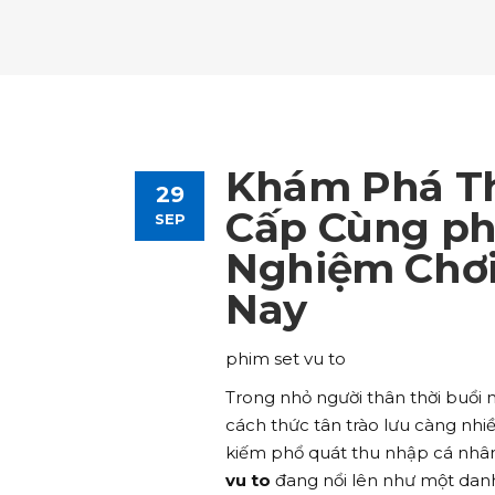
Tours List
Bl
Destinations Masonry
Ca
Advanced Link Section
Go
Team List
Se
Tours Filters
Bu
Destinations Grid
Co
Banner
Im
Destinations Masonry
Ca
Advanced Link Section
Go
Team List
Se
Destinations Grid
Co
Banner
Im
Khám Phá Th
29
Advanced Link Section
Go
Team List
Se
Cấp Cùng phi
SEP
Nghiệm Chơi
Banner
Im
Nay
Team List
Se
phim set vu to
Trong nhỏ người thân thời buổi n
cách thức tân trào lưu càng nhi
kiếm phổ quát thu nhập cá nhân 
vu to
đang nổi lên như một danh