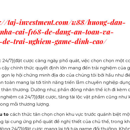
s://taj-investment.com/w88/huong-dan-
-nha-cai-f168-de-dang-an-toan-va-
-de-trai-nghiem-game-dinh-cao/
c 24/7}{đặt cược càng ngày phổ quát, việc chọn chọn một cơ
n cậy chính thức quyết định lớn mang đến trải nghiệm của
gọn lẹ hội chứng minh địa do của chúng tôi bởi hầu như đ
n toàn mang lại tới tính năng triển lẵm chuyên nghiệp dụn
 thân thương. Dường như, phần đông nhân thể ích đi kèm 
nghiệm cá 24/7}{đặt cược, tăng tài lộc vật phẩm cũng như 
rong mỗi thương lượng.
u to
cách thức tân chọn chọn khu vực trước quánh biệt mộ
lại cung ứng phổ quát đề nghị thiết của chủ thể, trong k
 dòng 24/7}{đặt cược mang lại tới tựa game đổi thưởng. Khô