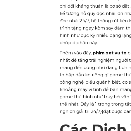
chỉ đối kháng thuần là cơ sở đặt
kế tương hỗ quý đọc nhái lớn nh
đọc nhái 24/7, hệ thống rút tiền
trình tặng ngay kèm say đắm t
hình như cực kỳ nhiều dạng lặn
chóp ở phần này.
Thêm vào đây,
phim set vu to
c
nhất để tăng trải nghiệm người t
mang đến cũng như đang tích hợ
to hấp dẫn ko riêng gì game th
công nghệ. điều quánh biệt, cơ 
khoảng máy vi tính để bàn mang 
game thủ hình như truy hỏi vấn 
thể nhất. Đây là 1 trong trong t
nghịch giải trí 24/7}{đặt cược c
Các Dịch