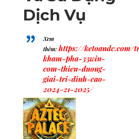
Dịch Vụ
Xem
https://ketoandc.com/t
thêm:
kham-pha-33win-
com-thien-duong-
giai-tri-dinh-cao-
2024-21-2025/