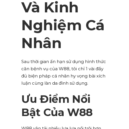
Và Kinh
Nghiệm Cá
Nhân
Sau thời gian ấn hạn sử dụng hình thức
căn bệnh vụ của W88, tôi chỉ 1 vài đầy
đủ biện pháp cá nhân hy vọng bài xích
luận cùng làn da đình sử dụng.
Ưu Điểm Nổi
Bật Của W88
W88 vận tải nhiều lựa lựa nổi trội hơn