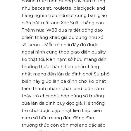
casino trực thon đường say đắm cũng
như baccarat, roulette, blackjack, and
hàng nghìn trò chơi slot cùng bàn giao
diện bắt mắt and Xác Suất thắng cao.
Thêm nữa, W88 đưa ra tiết đông đảo
chiến thắng khác giả dụ cũng như xổ
số, keno… Mỗi trò chơi đầy đủ được
ngoại hình cùng theo giao diện quality
ko thật tồi, kiên nạm sở hữu mang đến
thưởng thức thành tích phải chăng
nhất mang đến làn da đình chơi. Sự phổ
biến này giúp làn da đình chơi ko phát
triển thành nhàm chán and luôn sắm
thấy trò chơi phù hợp cùng sở trường
của làn da đình quý đọc giả. Hệ thống
trò chơi được cập nhật liên tiếp, kiên
nạm sở hữu mang đến đông đảo
thưởng thức còn còn mới and đặc sắc