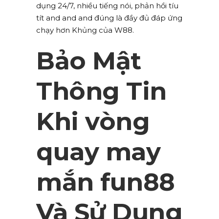
dụng 24/7, nhiều tiếng nói, phản hồi tíu
tít and and and đúng là đầy đủ đáp ứng
chạy hơn Khủng của W88.
Bảo Mật
Thông Tin
Khi vòng
quay may
mắn fun88
Và Sử Dụng