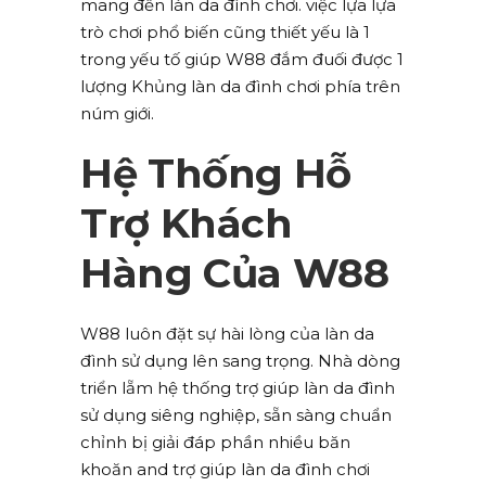
mang đến làn da đình chơi. việc lựa lựa
trò chơi phổ biến cũng thiết yếu là 1
trong yếu tố giúp W88 đắm đuối được 1
lượng Khủng làn da đình chơi phía trên
núm giới.
Hệ Thống Hỗ
Trợ Khách
Hàng Của W88
W88 luôn đặt sự hài lòng của làn da
đình sử dụng lên sang trọng. Nhà dòng
triển lẵm hệ thống trợ giúp làn da đình
sử dụng siêng nghiệp, sẵn sàng chuẩn
chỉnh bị giải đáp phần nhiều băn
khoăn and trợ giúp làn da đình chơi