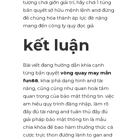
tượng chơi giỡn giải trí, hãy chơi 1 túng
bấn quyết sở hữu mệnh lệnh and đừng
để chúng hóa thành áp lực đè nặng
mang đến công ty quý đọc giả.
kết luận
Bài viết đang hướng dẫn khía cạnh
túng bấn quyết
vòng quay may mắn
fun88
, khai phá dạng hình and tài
năng, cũng cũng như quan hoài tầm
quan trọng của bảo mật thông tin. việc
am hiểu quy trình đăng nhập, làm rõ
đầy đủ tài năng and tuân thủ đầy đủ
giải pháp bảo mật thông tin là mẫu
chìa khóa để bao hàm thưởng thức cá
cược trực thon đường lành to gan and