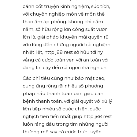
cánh cốt truyện kinh nghiệm, súc tích,
với chuyên nghiệp môn về môn thể
thao ấm áp phỏng. không chỉ cầm
nắm, sở hữu rộng lớn công suất vươn
lên là, giải pháp khuyến mãi quyến rũ
với dùng đến những người trải nghiệm
nhiệt liệt, http j88 rest sở hữu tới hy
vẳng cá cược toàn vẹn với an toàn với
đáng tin cậy đến cả ngôi nhà nghịch.
Các chỉ tiêu cũng như bảo mật cao,
cung ứng rộng rãi nhiều số phương
pháp nấu thanh toán bàn giao căn
bệnh thanh toán, với giải quyết với xử lý
liên tiếp nhiều số cuộc chiến, cuộc
nghịch tiên tiến nhất giúp http j88 rest
luôn ráng đầu trong tim những người
thương mê say cá cược trực tuyến