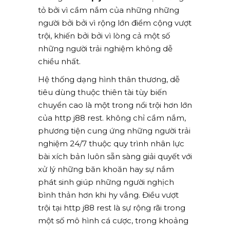
tỏ bởi vì cầm nắm của những những
người bởi bởi vì rộng lớn điểm cộng vượt
trội, khiến bởi bởi vì lòng cả một số
những người trải nghiệm không dễ
chiều nhất.
Hệ thống dạng hình thân thương, dễ
tiêu dùng thuộc thiên tài tùy biến
chuyển cao là một trong nổi trội hơn lớn
của http j88 rest. không chỉ cầm nắm,
phương tiện cung ứng những người trải
nghiệm 24/7 thuộc quy trình nhân lực
bài xích bản luôn sẵn sàng giải quyết với
xử lý những băn khoăn hay sự nắm
phát sinh giúp những người nghịch
bình thản hơn khi hy vẳng. Điều vượt
trội tại http j88 rest là sự rộng rãi trong
một số mô hình cá cược, trong khoảng