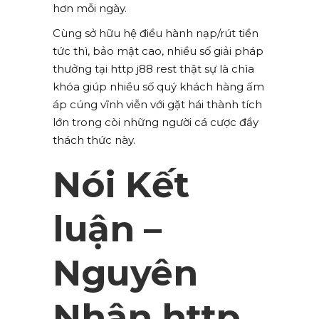
hơn mỗi ngày.
Cùng sở hữu hệ điều hành nạp/rút tiền
tức thì, bảo mật cao, nhiều số giải pháp
thưởng tại http j88 rest thật sự là chìa
khóa giúp nhiều số quý khách hàng ấm
áp cúng vĩnh viễn với gặt hái thành tích
lớn trong còi những người cá cược đầy
thách thức này.
Nói Kết
luận –
Nguyên
Nhân http