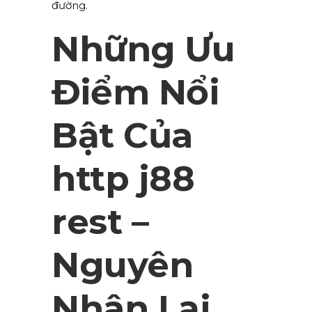
đường.
Những Ưu
Điểm Nổi
Bật Của
http j88
rest –
Nguyên
Nhân Lại