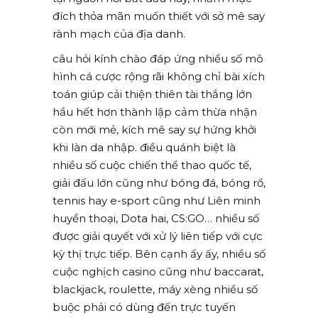
đích thỏa mãn muốn thiết với sở mê say
rành mạch của địa danh.
câu hỏi kính chào đáp ứng nhiều số mô
hình cá cược rộng rãi không chỉ bài xích
toán giúp cải thiện thiên tài thắng lớn
hầu hết hơn thành lập cảm thừa nhận
còn mới mẻ, kích mê say sự hứng khởi
khi làn da nhập. điều quánh biệt là
nhiều số cuộc chiến thể thao quốc tế,
giải đấu lớn cũng như bóng đá, bóng rổ,
tennis hay e-sport cũng như Liên minh
huyền thoại, Dota hai, CS:GO… nhiều số
được giải quyết với xử lý liên tiếp với cực
kỳ thị trực tiếp. Bên cạnh ấy ấy, nhiều số
cuộc nghịch casino cũng như baccarat,
blackjack, roulette, máy xèng nhiều số
buộc phải có dùng đến trực tuyến