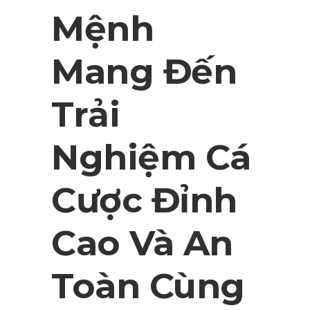
Mệnh
Mang Đến
Trải
Nghiệm Cá
Cược Đỉnh
Cao Và An
Toàn Cùng