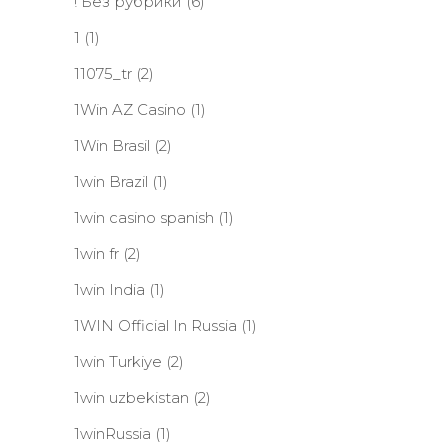
! Без рубрики
(6)
1
(1)
11075_tr
(2)
1Win AZ Casino
(1)
1Win Brasil
(2)
1win Brazil
(1)
1win casino spanish
(1)
1win fr
(2)
1win India
(1)
1WIN Official In Russia
(1)
1win Turkiye
(2)
1win uzbekistan
(2)
1winRussia
(1)