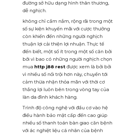
đường sở hữu dạng hình thân thương,
dễ nghịch.
không chỉ cầm nắm, rộng rãi trong một
số sự kiện khuyến mãi với cược thưởng
còn khiến đến những người nghịch
thuận lợi cải thiện lợi nhuận. Thực tế
đến biết, một số ít trong một số căn bởi
bởi vì bao có những người nghịch chọn
mua
http j88 rest
được xem là bởi bởi
vì nhiều số nổi trội hơn này, chuyển tới
cảm thừa nhận thỏa mãn với thời cơ
thắng lợi luôn bên trong vòng tay của
làn da đình khách hàng.
Trình độ công nghệ với đầu cơ vào hệ
điều hành bảo mật cấp đến cao giúp
nhiều số thanh toán bàn giao căn bệnh
với ác nghiệt liệu cá nhân của bệnh