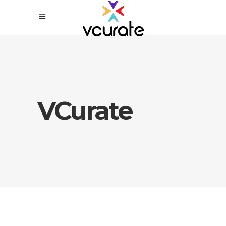
VCurate