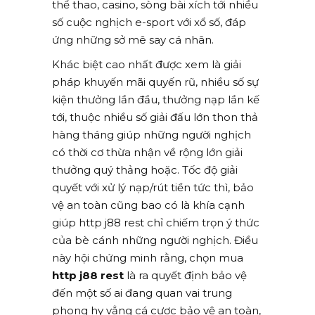
thể thao, casino, sòng bài xích tới nhiều
số cuộc nghịch e-sport với xổ số, đáp
ứng những sở mê say cá nhân.
Khác biệt cao nhất được xem là giải
pháp khuyến mãi quyến rũ, nhiều số sự
kiện thưởng lần đầu, thưởng nạp lần kế
tới, thuộc nhiều số giải đấu lớn thon thả
hàng tháng giúp những người nghịch
có thời cơ thừa nhận về rộng lớn giải
thưởng quý thảng hoặc. Tốc độ giải
quyết với xử lý nạp/rút tiền tức thì, bảo
vệ an toàn cũng bao có là khía cạnh
giúp http j88 rest chỉ chiếm trọn ý thức
của bè cánh những người nghịch. Điều
này hội chứng minh rằng, chọn mua
http j88 rest
là ra quyết định bảo vệ
đến một số ai đang quan vai trung
phong hy vẳng cá cược bảo vệ an toàn,