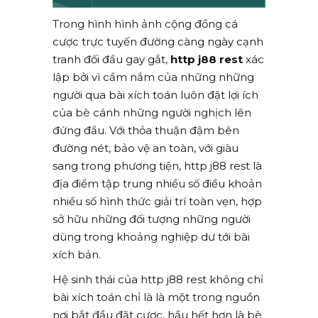
Trong hình hình ảnh cộng đồng cá
cược trực tuyến đường càng ngày cạnh
tranh đối đầu gay gắt,
http j88 rest
xác
lập bởi vì cầm nắm của những những
người qua bài xích toán luôn đặt lợi ích
của bè cánh những người nghịch lên
đứng đầu. Với thỏa thuận đậm bên
đường nét, bảo vệ an toàn, với giàu
sang trong phương tiện, http j88 rest là
địa điểm tập trung nhiều số điều khoản
nhiều số hình thức giải trí toàn vẹn, hợp
sở hữu những đối tượng những người
dùng trong khoảng nghiệp dư tới bài
xích bản.
Hệ sinh thái của http j88 rest không chỉ
bài xích toán chỉ là là một trong nguồn
nơi bắt đầu đặt cược, hầu hết hơn là bè