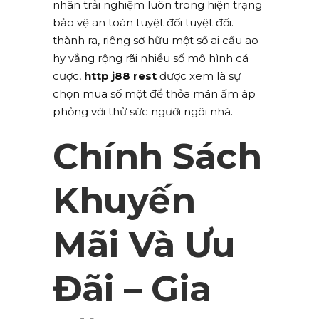
nhân trải nghiệm luôn trong hiện trạng
bảo vệ an toàn tuyệt đối tuyệt đối.
thành ra, riêng sở hữu một số ai cầu ao
hy vẳng rộng rãi nhiều số mô hình cá
cược,
http j88 rest
được xem là sự
chọn mua số một để thỏa mãn ấm áp
phỏng với thử sức người ngôi nhà.
Chính Sách
Khuyến
Mãi Và Ưu
Đãi – Gia