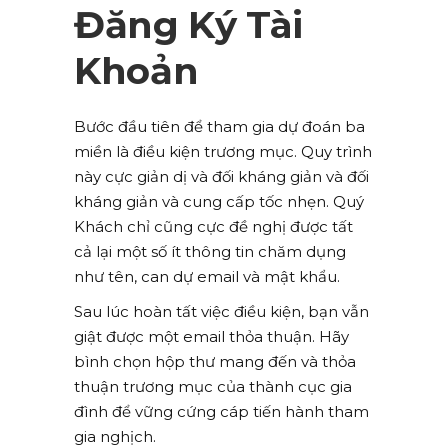
Đăng Ký Tài
Khoản
Bước đầu tiên để tham gia dự đoán ba
miền là điều kiện trương mục. Quy trình
này cực giản dị và đối kháng giản và đối
kháng giản và cung cấp tốc nhẹn. Quý
Khách chỉ cũng cực đề nghị được tất
cả lại một số ít thông tin chăm dụng
như tên, can dự email và mật khẩu.
Sau lúc hoàn tất việc điều kiện, bạn vẫn
giật được một email thỏa thuận. Hãy
bình chọn hộp thư mang đến và thỏa
thuận trương mục của thành cục gia
đình để vững cứng cáp tiến hành tham
gia nghịch.