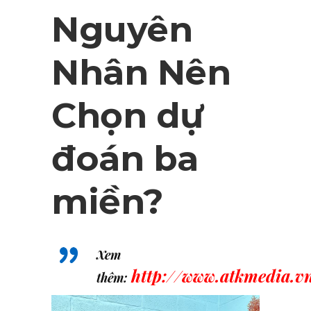
Nguyên
Nhân Nên
Chọn dự
đoán ba
miền?
Xem
http://www.atkmedia.v
thêm: