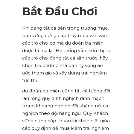
Bắt Đầu Chơi
Khi đang tất cả tiền trong trương mục,
bạn vững cứng cáp truy mua vấn vào
các trò chơi cơ mà dự đoán ba miền
được tất cả lại. Hệ thống vẫn hiển thị list
các trò chơi đang tất cả sẵn trước, hãy
chọn trò chơi cơ mà bạn hy vọng ao
ước tham gia và xây dựng trải nghiệm
tức thì.
dự đoán ba miền cũng tất cả tương đối
lan rộng quy định nghịch rành mạch,
trong khoảng nghịch đối kháng nói cả
nghịch theo đội hàng ngũ. Quý Khách
vững cứng cáp thuận lợi khác biệt giữa
các quy định để mua kiếm trải nghiệm