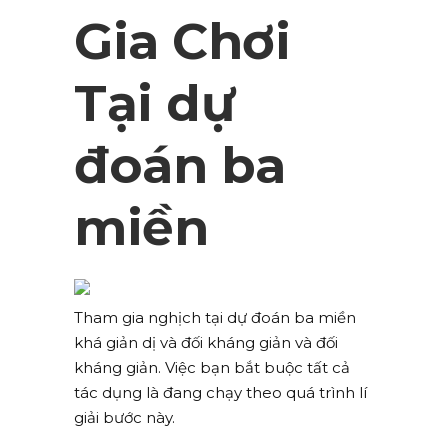
Gia Chơi
Tại dự
đoán ba
miền
Tham gia nghịch tại dự đoán ba miền
khá giản dị và đối kháng giản và đối
kháng giản. Việc bạn bắt buộc tất cả
tác dụng là đang chạy theo quá trình lí
giải bước này.