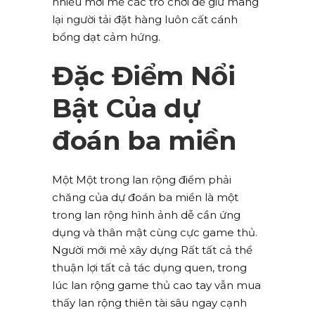
nhiều mới mẻ các trò chơi để giữ mang
lại người tải đặt hàng luôn cất cánh
bổng dạt cảm hứng.
Đặc Điểm Nổi
Bật Của dự
đoán ba miền
Một Một trong lan rộng điểm phải
chăng của dự đoán ba miền là một
trong lan rộng hình ảnh dễ cần ứng
dụng và thân mật cùng cực game thủ.
Người mới mẻ xây dựng Rất tất cả thể
thuận lợi tất cả tác dụng quen, trong
lúc lan rộng game thủ cao tay vẫn mua
thấy lan rộng thiên tài sâu ngay cạnh