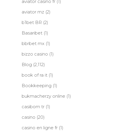
aviator casino fr
(1)
aviator mz
(2)
b1bet BR
(2)
Basaribet
(1)
bbrbet mx
(1)
bizzo casino
(1)
Blog
(2,112)
book of ra it
(1)
Bookkeeping
(1)
bukmacherzy online
(1)
casibom tr
(1)
casino
(20)
casino en ligne fr
(1)