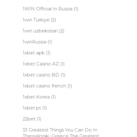
1WIN Official In Russia
(1)
1win Turkiye
(2)
1win uzbekistan
(2)
1winRussia
(1)
1xbet apk
(1)
1xbet Casino AZ
(1)
1xbet casino BD
(1)
1xbet casino french
(1)
1xbet Korea
(1)
1xbet pt
(1)
22bet
(1)
33 Greatest Things You Can Do In
Thessaloniki, Greece The Greatest