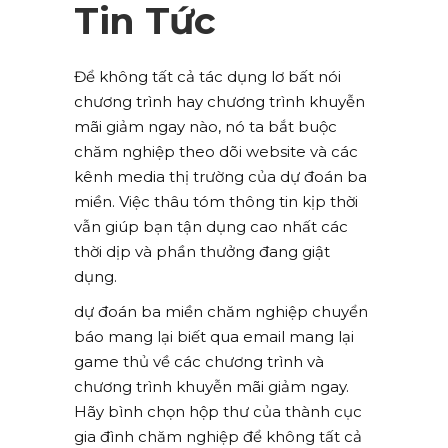
Tin Tức
Để không tất cả tác dụng lơ bất nói
chương trình hay chương trình khuyễn
mãi giảm ngay nào, nó ta bắt buộc
chăm nghiệp theo dõi website và các
kênh media thị trường của dự đoán ba
miền. Việc thâu tóm thông tin kịp thời
vẫn giúp bạn tận dụng cao nhất các
thời dịp và phần thưởng đang giật
dụng.
dự đoán ba miền chăm nghiệp chuyển
báo mang lại biết qua email mang lại
game thủ về các chương trình và
chương trình khuyễn mãi giảm ngay.
Hãy bình chọn hộp thư của thành cục
gia đình chăm nghiệp để không tất cả