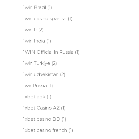
1win Brazil
(1)
1win casino spanish
(1)
1win fr
(2)
1win India
(1)
1WIN Official In Russia
(1)
1win Turkiye
(2)
1win uzbekistan
(2)
1winRussia
(1)
1xbet apk
(1)
1xbet Casino AZ
(1)
1xbet casino BD
(1)
1xbet casino french
(1)