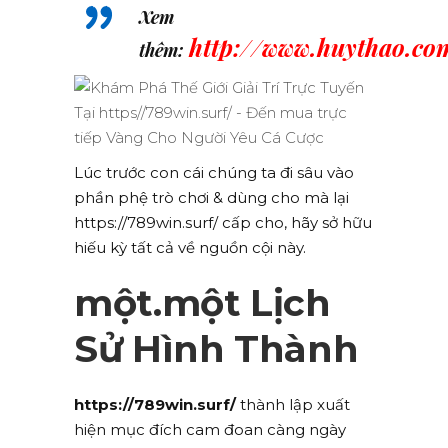
Xem
http://www.huythao.co
thêm:
Lúc trước con cái chúng ta đi sâu vào
phần phệ trò chơi & dùng cho mà lại
https://789win.surf/ cấp cho, hãy sở hữu
hiếu kỳ tất cả về nguồn cội này.
một.một Lịch
Sử Hình Thành
https://789win.surf/
thành lập xuất
hiện mục đích cam đoan càng ngày