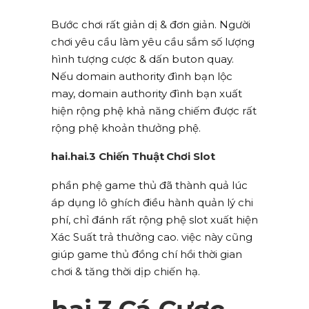
Bước chơi rất giản dị & đơn giản. Người
chơi yêu cầu làm yêu cầu sắm số lượng
hình tượng cược & dấn buton quay.
Nếu domain authority đình bạn lộc
may, domain authority đình bạn xuất
hiện rộng phệ khả năng chiếm được rất
rộng phệ khoản thưởng phệ.
hai.hai.3 Chiến Thuật Chơi Slot
phần phệ game thủ đã thành quả lúc
áp dụng lô ghích điều hành quản lý chi
phí, chỉ đánh rất rộng phệ slot xuất hiện
Xác Suất trả thưởng cao. việc này cũng
giúp game thủ đồng chí hồi thời gian
chơi & tăng thời dịp chiến hạ.