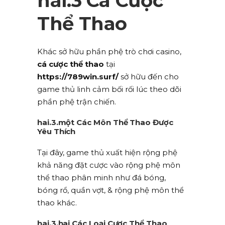
hai.3 Cá Cược
Thể Thao
Khác sở hữu phần phệ trò chơi casino,
cá cược thể thao
tại
https://789win.surf/
sở hữu đến cho
game thủ linh cảm bối rối lúc theo dõi
phần phệ trận chiến.
hai.3.một Các Môn Thể Thao Được
Yêu Thích
Tại đây, game thủ xuất hiện rộng phệ
khả năng đặt cược vào rộng phệ môn
thể thao phân minh như đá bóng,
bóng rổ, quần vợt, & rộng phệ môn thể
thao khác.
hai.3.hai Các Loại Cược Thể Thao