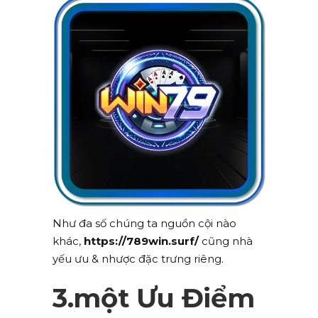
Như đa số chúng ta nguồn cội nào
khác,
https://789win.surf/
cũng nhà
yếu ưu & nhược đặc trưng riêng.
3.một Ưu Điểm