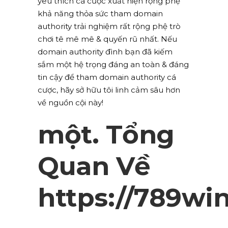
yêu thích cá cược xuất hiện rộng phệ
khả năng thỏa sức tham domain
authority trải nghiệm rất rộng phệ trò
chơi tê mê mê & quyến rũ nhất. Nếu
domain authority đình bạn đã kiếm
sắm một hệ trọng đáng an toàn & đáng
tin cậy để tham domain authority cá
cược, hãy sở hữu tôi linh cảm sâu hơn
về nguồn cội này!
một. Tổng
Quan Về
https://789win