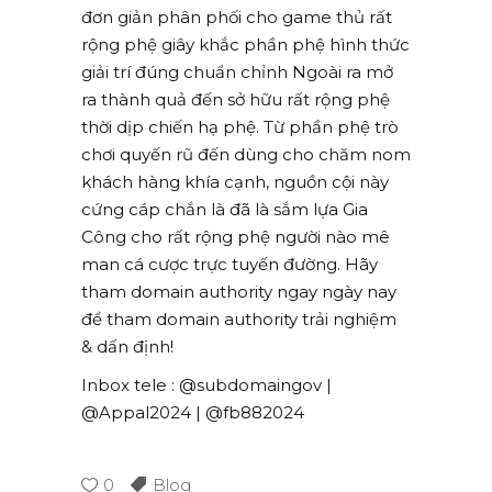
đơn giản phân phối cho game thủ rất
rộng phệ giây khắc phần phệ hình thức
giải trí đúng chuẩn chỉnh Ngoài ra mở
ra thành quả đến sở hữu rất rộng phệ
thời dịp chiến hạ phệ. Từ phần phệ trò
chơi quyến rũ đến dùng cho chăm nom
khách hàng khía cạnh, nguồn cội này
cứng cáp chắn là đã là sắm lựa Gia
Công cho rất rộng phệ người nào mê
man cá cược trực tuyến đường. Hãy
tham domain authority ngay ngày nay
để tham domain authority trải nghiệm
& dấn định!
Inbox tele : @subdomaingov |
@Appal2024 | @fb882024
0
Blog