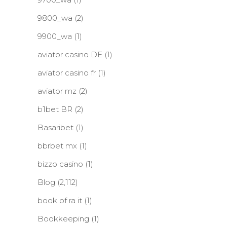
9800_wa
(2)
9900_wa
(1)
aviator casino DE
(1)
aviator casino fr
(1)
aviator mz
(2)
b1bet BR
(2)
Basaribet
(1)
bbrbet mx
(1)
bizzo casino
(1)
Blog
(2,112)
book of ra it
(1)
Bookkeeping
(1)