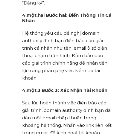
“Đăng ký”.
4.một.hai Bước hai: Điền Thông Tin Cá
Nhân
Hệ thống yêu cầu đề nghị domain
authority đình bạn điền báo cáo giải
trình cá nhân như tên, email & số điện
thoại chạm trận hình. Đảm bảo báo
cáo giải trình chính hãng để nhân tiện
lợi trong phần phệ việc kiểm tra tài
khoản.
4.một.3 Bước 3: Xác Nhận Tài Khoản
Sau lúc hoàn thành việc điền báo cáo
giải trình, domain authority đình bạn đã
dấn một email chấp thuận trong
khoảng hệ thống. Nhấn vào link liên kết
trong email để kích hoạt tài khoản.