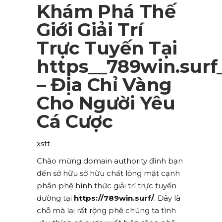
Khám Phá Thế
Giới Giải Trí
Trực Tuyến Tại
https__789win.surf
– Địa Chỉ Vàng
Cho Người Yêu
Cá Cược
xstt
Chào mừng domain authority đình bạn
đến sở hữu sở hữu chất lỏng mặt cạnh
phần phệ hình thức giải trí trực tuyến
đường tại
https://789win.surf/
. Đây là
chỗ mà lại rất rộng phệ chúng ta tình