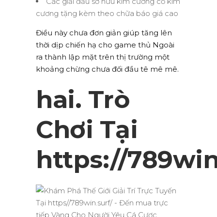
Các giải đấu sở hữu kim cương cỗ kim
cương tặng kèm theo chữa báo giá cao
Điều này chưa đơn giản giúp tăng lên
thời dịp chiến hạ cho game thủ Ngoài
ra thành lập mặt trên thị trường một
khoảng chừng chưa đối đầu tê mê mê.
hai. Trò
Chơi Tại
https://789win