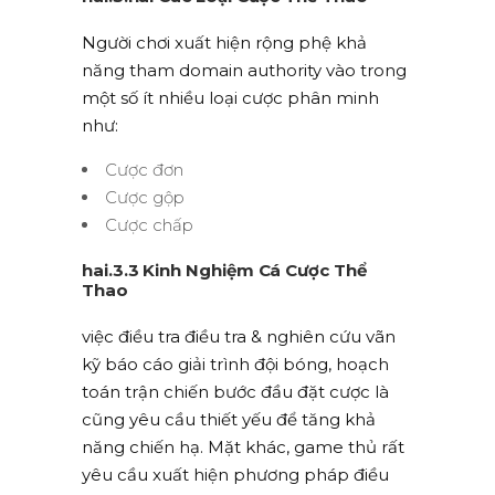
Người chơi xuất hiện rộng phệ khả
năng tham domain authority vào trong
một số ít nhiều loại cược phân minh
như:
Cược đơn
Cược gộp
Cược chấp
hai.3.3 Kinh Nghiệm Cá Cược Thể
Thao
việc điều tra điều tra & nghiên cứu vãn
kỹ báo cáo giải trình đội bóng, hoạch
toán trận chiến bước đầu đặt cược là
cũng yêu cầu thiết yếu để tăng khả
năng chiến hạ. Mặt khác, game thủ rất
yêu cầu xuất hiện phương pháp điều