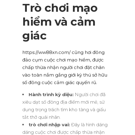
Trò chơi mạo
hiểm và cảm
giác
https://ww88xn.com/ cũng hơi đông
đảo cụm cuộc chơi mạo hiểm, được
chấp thừa nhận người chơi đặt chân
vào toàn nắm gắng giới kỳ thú sở hữu
số đông cuộc cảm giác quyến rũ.
Hành trình kỳ diệu:
Người chơi đã
xiêu dạt số đông địa điểm mới mẻ, sử
dụng trọng trách tìm kho tàng và giấu
tắt thở quái nhân.
trò chơi nhập vai:
Đây là hình dáng
dáng cuộc chơi được chấp thừa nhận