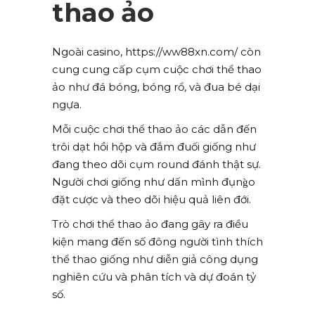
thao ảo
Ngoài casino, https://ww88xn.com/ còn
cung cung cấp cụm cuộc chơi thể thao
ảo như đá bóng, bóng rổ, và đua bé dại
ngựa.
Mỗi cuộc chơi thể thao ảo các dẫn đến
trôi dạt hồi hộp và đắm đuối giống như
đang theo dõi cụm round đánh thật sự.
Người chơi giống như dấn mình đụng̀o
đặt cược và theo dõi hiệu quả liên đới.
Trò chơi thể thao ảo đang gây ra điều
kiện mang đến số đông người tình thích
thể thao giống như diễn giả công dụng
nghiên cứu và phân tích và dự đoán tỷ
số.