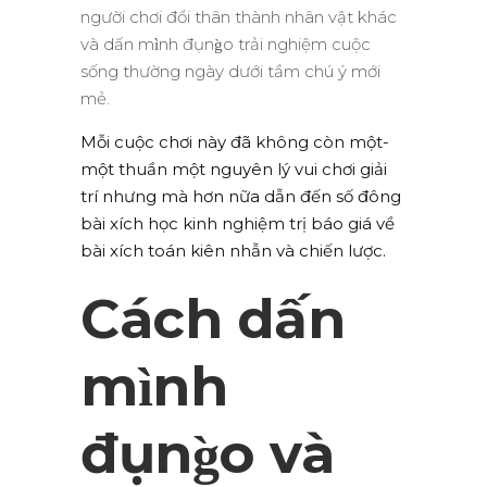
người chơi đổi thân thành nhân vật khác
và dấn mình đụng̀o trải nghiệm cuộc
sống thường ngày dưới tầm chú ý mới
mẻ.
Mỗi cuộc chơi này đã không còn một-
một thuần một nguyên lý vui chơi giải
trí nhưng mà hơn nữa dẫn đến số đông
bài xích học kinh nghiệm trị báo giá về
bài xích toán kiên nhẫn và chiến lược.
Cách dấn
mình
đụng̀o và