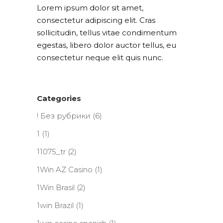
Lorem ipsum dolor sit amet,
consectetur adipiscing elit. Cras
sollicitudin, tellus vitae condimentum
egestas, libero dolor auctor tellus, eu
consectetur neque elit quis nunc.
Categories
! Без рубрики
(6)
1
(1)
11075_tr
(2)
1Win AZ Casino
(1)
1Win Brasil
(2)
1win Brazil
(1)