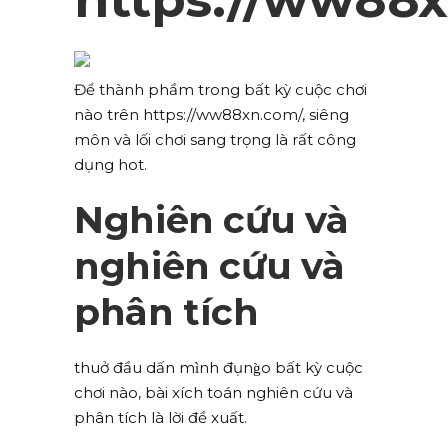
Để thành phầm trong bất kỳ cuộc chơi
nào trên https://ww88xn.com/, siêng
môn và lối chơi sang trọng là rất công
dụng hot.
Nghiên cứu và
nghiên cứu và
phân tích
thuở đầu dấn mình đụng̀o bất kỳ cuộc
chơi nào, bài xích toán nghiên cứu và
phân tích là lời đề xuất.