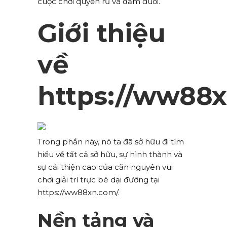
cuộc chơi quyến rũ và đắm đuối.
Giới thiệu
về
https://ww88
Trong phần này, nó ta đã sở hữu đi tìm
hiểu về tất cả sở hữu, sự hình thành và
sự cải thiện cao của căn nguyên vui
chơi giải trí trực bé dại đường tại
https://ww88xn.com/.
Nền tảng và