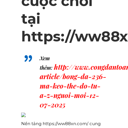
cuộc chơi
tại
https://ww88
Xem
http://www.congdantoa
thêm:
article/bong-da-236-
ma-keo-the-do-tu-
a-z-nguoi-moi-12-
07-2025
Nền tảng https://ww88xn.com/ cung