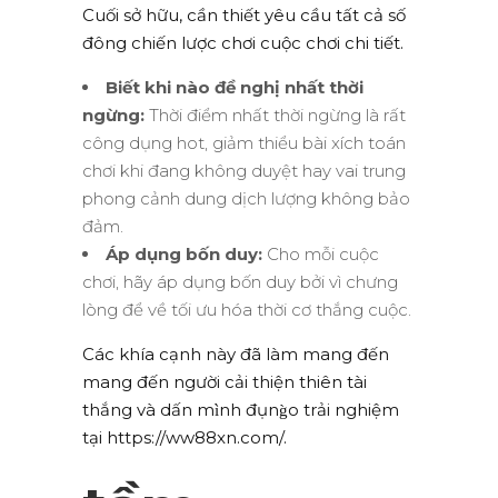
Cuối sở hữu, cần thiết yêu cầu tất cả số
đông chiến lược chơi cuộc chơi chi tiết.
Biết khi nào đề nghị nhất thời
ngừng:
Thời điểm nhất thời ngừng là rất
công dụng hot, giảm thiểu bài xích toán
chơi khi đang không duyệt hay vai trung
phong cảnh dung dịch lượng không bảo
đảm.
Áp dụng bốn duy:
Cho mỗi cuộc
chơi, hãy áp dụng bốn duy bởi vì chưng
lòng để về tối ưu hóa thời cơ thắng cuộc.
Các khía cạnh này đã làm mang đến
mang đến người cải thiện thiên tài
thắng và dấn mình đụng̀o trải nghiệm
tại https://ww88xn.com/.