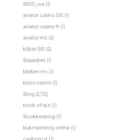
9900_wa
(1)
aviator casino DE
(1)
aviator casino fr
(1)
aviator mz
(2)
b1bet BR
(2)
Basaribet
(1)
bbrbet mx
(1)
bizzo casino
(1)
Blog
(2,112)
book of ra it
(1)
Bookkeeping
(1)
bukmacherzy online
(1)
casibom tr
(1)