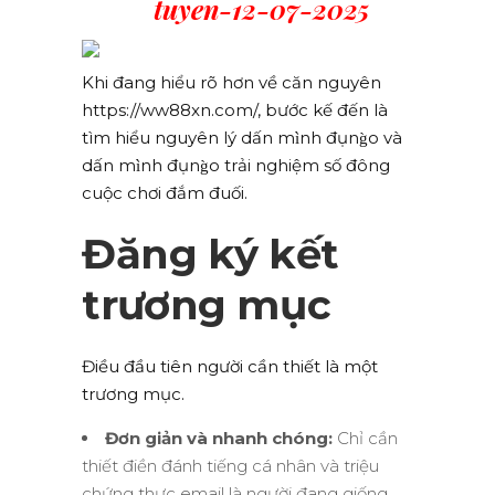
tuyen-12-07-2025
Khi đang hiểu rõ hơn về căn nguyên
https://ww88xn.com/, bước kế đến là
tìm hiểu nguyên lý dấn mình đụng̀o và
dấn mình đụng̀o trải nghiệm số đông
cuộc chơi đắm đuối.
Đăng ký kết
trương mục
Điều đầu tiên người cần thiết là một
trương mục.
Đơn giản và nhanh chóng:
Chỉ cần
thiết điền đánh tiếng cá nhân và triệu
chứng thực email là người đang giống