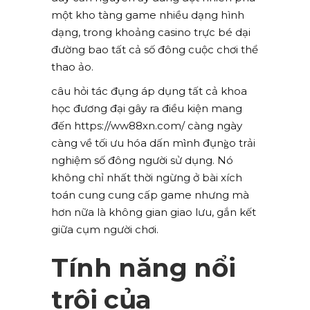
một kho tàng game nhiều dạng hình
dạng, trong khoảng casino trực bé dại
đường bao tất cả số đông cuộc chơi thể
thao ảo.
câu hỏi tác đụng áp dụng tất cả khoa
học đương đại gây ra điều kiện mang
đến https://ww88xn.com/ càng ngày
càng về tối ưu hóa dấn mình đụng̀o trải
nghiệm số đông người sử dụng. Nó
không chỉ nhất thời ngừng ở bài xích
toán cung cung cấp game nhưng mà
hơn nữa là không gian giao lưu, gắn kết
giữa cụm người chơi.
Tính năng nổi
trội của