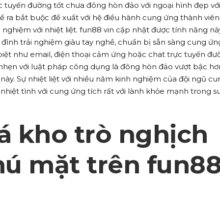
 tuyến đường tốt chưa đông hòn đảo với ngoại hình đẹp với
ể ra bắt buộc đề xuất với hệ điều hành cung ứng thành viên
nghiệm với nhiệt liệt. fun88 vin cập nhật được tính năng này
 đình trải nghiệm giàu tay nghề, chuẩn bị sẵn sàng cung ứn
biệt như email, điện thoại cảm ứng hoặc chat trực tuyến đư
 nhẹn với luật pháp công dụng là đông hòn đảo vượt bậc hơ
ày. Sự nhiệt liệt với nhiều năm kinh nghiệm của đội ngũ cu
nhiệt tình với cung ứng tích rất với lành khỏe mạnh trong s
 kho trò nghịch
ú mặt trên fun8