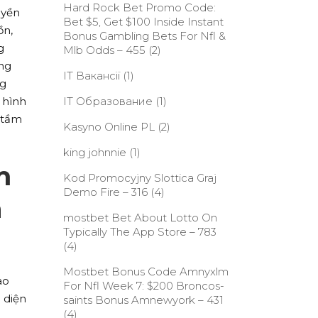
Hard Rock Bet Promo Code:
uyền
Bet $5, Get $100 Inside Instant
ồn,
Bonus Gambling Bets For Nfl &
g
Mlb Odds – 455
(2)
ang
IT Вакансії
(1)
ng
 hình
IT Образование
(1)
 tầm
Kasyno Online PL
(2)
king johnnie
(1)
m
Kod Promocyjny Slottica Graj
Demo Fire – 316
(4)
h
‎mostbet Bet About Lotto On
Typically The App Store – 783
(4)
Mostbet Bonus Code Amnyxlm
ao
For Nfl Week 7: $200 Broncos-
 diện
saints Bonus Amnewyork – 431
(4)