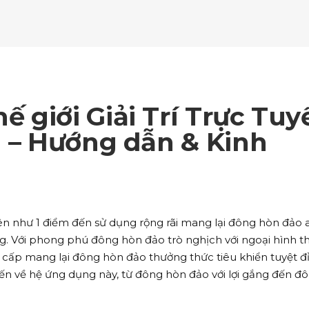
ockquote
Counters
ll To Action
Pie Charts
ogle Maps
Testimonials
parators
Video Button
ttons
Horizontal Progress Bars
ntact Form
Blog List Shortcode
age Gallery
Client Carousel
ll To Action
Pie Charts
ogle Maps
Testimonials
parators
Video Button
ntact Form
Blog List Shortcode
age Gallery
Client Carousel
 giới Giải Trí Trực Tuy
ogle Maps
Testimonials
parators
Video Button
n – Hướng dẫn & Kinh
age Gallery
Client Carousel
parators
Video Button
ên như 1 điểm đến sử dụng rộng rãi mang lại đông hòn đảo a
g. Với phong phú đông hòn đảo trò nghịch với ngoại hình t
ng cấp mang lại đông hòn đảo thưởng thức tiêu khiển tuyệt đ
đến về hệ ứng dụng này, từ đông hòn đảo với lợi gắng đến đ