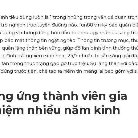
đình tiêu dùng luôn là 1 trong những trong vấn đề quan trọn
 trò nghịch trực tuyến đường nào. fun88 vin ký bảo quản biế
 sử dụng vị chưng đông hòn đảo technology mã hóa sang tr
p bảo mật thông tin ngặt nghèo. Thông tin trương mục, th
ảo quản lặng thân bền vững, giúp đỡ fan bình tĩnh thưởng thứ
a đình trải nghiệm sinh hoạt 24/7 chuẩn bị sẵn sàng giải đ
 fan trong thực trạng gặp gỡ trục trệu. Sự lặng thân với bả
đứng trước tiên, chế tạo ra niềm tin mang lại bao gồm với s
ng ứng thành viên gia
ghiệm nhiều năm kinh