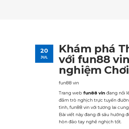
Tours List
Bl
Destinations Masonry
Ca
Advanced Link Section
Go
Team List
Se
Tours Filters
Bu
Destinations Grid
Co
Banner
Im
Destinations Masonry
Ca
Advanced Link Section
Go
Team List
Se
Destinations Grid
Co
Banner
Im
Khám phá Thế
20
Advanced Link Section
Go
Team List
Se
với fun88 vi
JUL
nghiệm Chơi
Banner
Im
Team List
Se
fun88 vin
Trang web
fun88 vin
đang nổi l
đắm trò nghịch trực tuyến đườn
tình, fun88 vin với tương lai cu
Bài viết này đang đi sâu hướng 
hòn đảo tay nghề nghịch tốt.