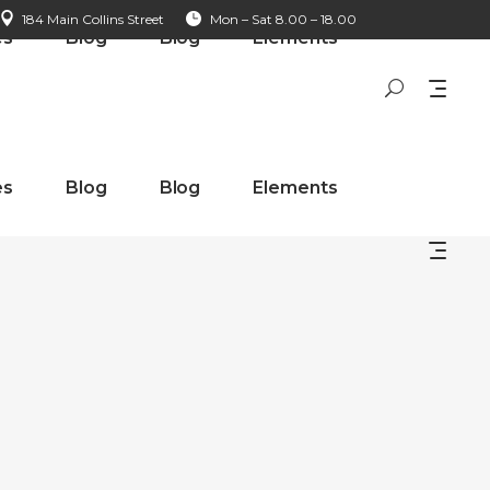
184 Main Collins Street
Mon – Sat 8.00 – 18.00
es
Blog
Blog
Elements
Headings
es
Blog
Blog
Elements
Columns
Headings
Custom Font
Columns
Dropcaps
Headings
Custom Font
Highlights
Columns
Dropcaps
Icon With Text
Headings
Custom Font
Highlights
Lists