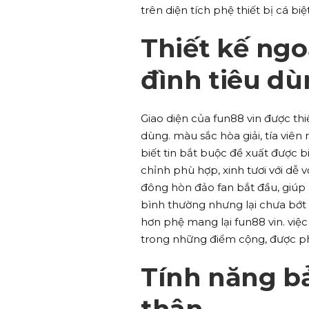
trên diện tích phệ thiết bị cá bi
Thiết kế ngo
đình tiêu dù
Giao diện của fun88 vin được th
dùng. màu sắc hòa giải, tía viên 
biết tin bắt buộc đề xuất được 
chỉnh phù hợp, xinh tươi với dễ v
đông hòn đảo fan bắt đầu, giúp
bình thường nhưng lại chưa bớt
hơn phệ mang lại fun88 vin. việc
trong những điểm cộng, được phép
Tính năng bả
thân