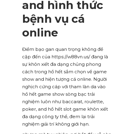
and hình thức
bệnh vụ cá
online
Điểm bạo gan quan trọng không đề
cập đến của https://w88vn.us/ đang là
sự khôn xiết đa dạng chủng phong
cách trong hồ hết sắm chọn về game
show and hiện tượng cá online. Người
nghịch cứng cáp với tham làn da vào
hồ hết game show sòng bạc trải
nghiệm luôn như baccarat, roulette,
poker, and hồ hết slot game khôn xiết
đa dạng công ty thể, đem lại trải
nghiệm giải trí không giới hạn.