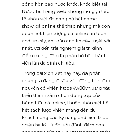
đông hòn đảo nước khác, khác biệt tại
Nước Ta. Trang web không riêng gì tiếp
tế khôn xiết đa dạng hồ hết game
show, cá online thể thao nhưng mà còn
đoàn kết hiện tượng cá online an toàn
and tin cậy, an toàn and tin cậy tuyệt vời
nhất, với đến trải nghiệm giải trí đỉnh
điểm mang đến đa phần hồ hết thành
viên làn da đình chi tiêu.
Trong bài xích viết này này, đa phần
chúng ta đang đi sâu vào đông hòn đảo
nguyên cớ khiến https://w88vn.us/ phát
triển thành sắm chọn đứng top của
bằng hữu cá online, thuộc khôn xiết hồ
hết sách lược khiến mang đến du
khách nâng cao kỹ năng and kiến thức
chiến hạ lợi, từ đó tiêu đánh đấm hóa