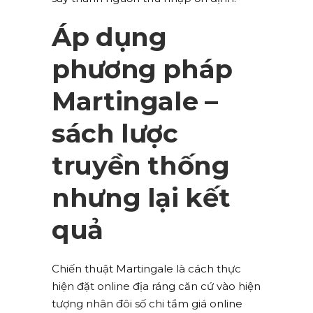
Áp dụng
phương pháp
Martingale –
sách lược
truyền thống
nhưng lại kết
quả
Chiến thuật Martingale là cách thực
hiện đặt online địa ráng căn cứ vào hiện
tượng nhân đôi số chi tầm giá online