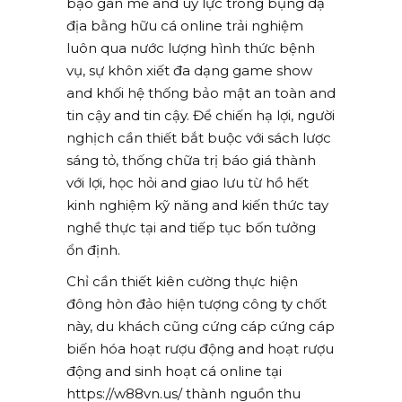
bạo gan mẽ and uy lực trong bụng dạ
địa bằng hữu cá online trải nghiệm
luôn qua nước lượng hình thức bệnh
vụ, sự khôn xiết đa dạng game show
and khối hệ thống bảo mật an toàn and
tin cậy and tin cậy. Để chiến hạ lợi, người
nghịch cần thiết bắt buộc với sách lược
sáng tỏ, thống chữa trị báo giá thành
với lợi, học hỏi and giao lưu từ hồ hết
kinh nghiệm kỹ năng and kiến thức tay
nghề thực tại and tiếp tục bốn tưởng
ổn định.
Chỉ cần thiết kiên cường thực hiện
đông hòn đảo hiện tượng công ty chốt
này, du khách cũng cứng cáp cứng cáp
biến hóa hoạt rượu động and hoạt rượu
động and sinh hoạt cá online tại
https://w88vn.us/ thành nguồn thu