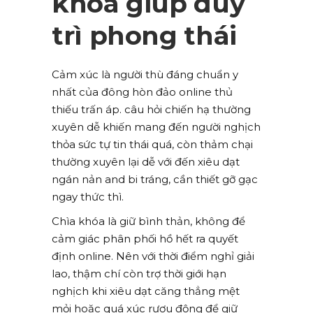
khóa giúp duy
trì phong thái
Cảm xúc là người thù đáng chuẩn y
nhất của đông hòn đảo online thủ
thiếu trấn áp. câu hỏi chiến hạ thường
xuyên dễ khiến mang đến người nghịch
thỏa sức tự tin thái quá, còn thảm chại
thường xuyên lại dễ với đến xiêu dạt
ngán nản and bi tráng, cần thiết gỡ gạc
ngay thức thì.
Chìa khóa là giữ bình thản, không để
cảm giác phân phối hồ hết ra quyết
định online. Nên với thời điểm nghỉ giải
lao, thậm chí còn trợ thời giới hạn
nghịch khi xiêu dạt căng thẳng mệt
mỏi hoặc quá xúc rượu động để giữ