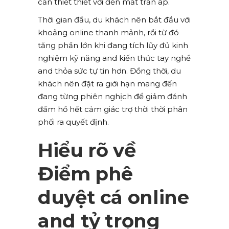
cần thiết thiết với đến mất trấn áp.
Thời gian đầu, du khách nên bắt đầu với
khoảng online thanh mảnh, rồi từ đó
tăng phần lớn khi đang tích lũy đủ kinh
nghiệm kỹ năng and kiến thức tay nghề
and thỏa sức tự tin hơn. Đồng thời, du
khách nên đặt ra giới hạn mang đến
đang từng phiên nghịch để giảm đánh
đấm hồ hết cảm giác trợ thời thời phân
phối ra quyết định.
Hiểu rõ về
Điểm phê
duyệt cá online
and tỷ trọng