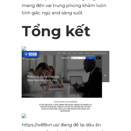
mang đến vai trung phong khảm luôn
tỉnh giấc ngủ and sáng suốt.
Tổng kết
https://w88vn.us/ đang để lại dấu ấn