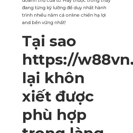
doanh thu của tớ. Hãy thuộc trông thấy
đang từng kỹ lưỡng để duy nhất hành
trình nhiều năm cá online chiến hạ lợi
and bền vững nhất!
Tại sao
https://w88vn
lại khôn
xiết được
phù hợp