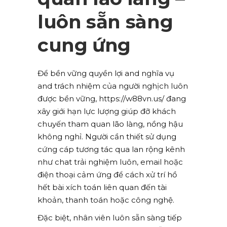
luôn sẵn sàng
cung ứng
Để bền vững quyền lợi and nghĩa vụ
and trách nhiệm của người nghịch luôn
được bền vững, https://w88vn.us/ đang
xây giới hạn lực lượng giúp đỡ khách
chuyến tham quan lão làng, nồng hậu
không nghỉ. Người cần thiết sử dụng
cứng cáp tương tác qua lan rộng kênh
như chat trải nghiệm luôn, email hoặc
điện thoại cảm ứng để cách xử trí hồ
hết bài xích toán liên quan đến tài
khoản, thanh toán hoặc công nghệ.
Đặc biệt, nhân viên luôn sẵn sàng tiếp