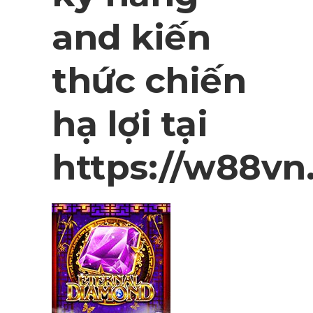
and kiến
thức chiến
hạ lợi tại
https://w88vn