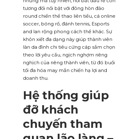
nhưng mà tuy nhiên, nơi bắt đầu rễ còn
tương đối nổi bật với đông hòn đảo
round chiến thể thao liên tiểu, cá online
soccer, bóng rổ, đánh tennis, Esports
and lan rộng phong cách thể khác. Sự
khôn xiết đa dạng này giúp thành viên
làn da đình chi tiêu cứng cáp sắm chọn
theo lời yêu cầu, ngịch nghợm riêng
nghịch của riêng thành viên, từ đó buổi
tối đa hóa may mắn chiến hạ lợi and
doanh thu.
Hệ thống giúp
đỡ khách
chuyến tham
quan lão làng –