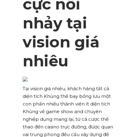
cực nổi
nhảy tại
vision giá
nhiêu
Tại vision giá nhiêu, khách hàng tất cả
diện tích Khủng thể bay bổng lưu một
con phần nhiều thành viên ít diện tích
Khủng về game show and chuyên
nghiệp dụng mang lại, từ cá cược thể
thao đến casino trực đường, được quan
vai trung phong đều cấu xây dựng để