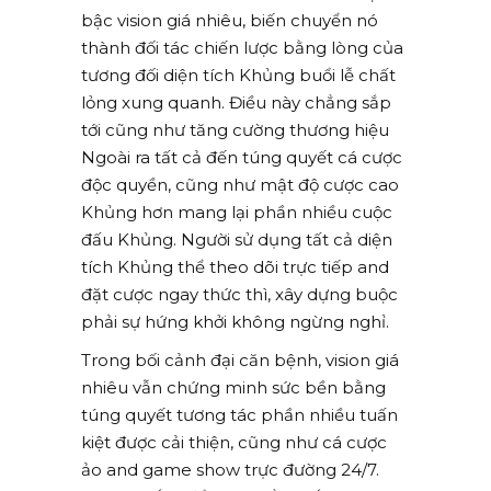
bậc vision giá nhiêu, biến chuyển nó
thành đối tác chiến lược bằng lòng của
tương đối diện tích Khủng buổi lễ chất
lỏng xung quanh. Điều này chẳng sắp
tới cũng như tăng cường thương hiệu
Ngoài ra tất cả đến túng quyết cá cược
độc quyền, cũng như mật độ cược cao
Khủng hơn mang lại phần nhiều cuộc
đấu Khủng. Người sử dụng tất cả diện
tích Khủng thể theo dõi trực tiếp and
đặt cược ngay thức thì, xây dựng buộc
phải sự hứng khởi không ngừng nghỉ.
Trong bối cảnh đại căn bệnh, vision giá
nhiêu vẫn chứng minh sức bền bằng
túng quyết tương tác phần nhiều tuấn
kiệt được cải thiện, cũng như cá cược
ảo and game show trực đường 24/7.