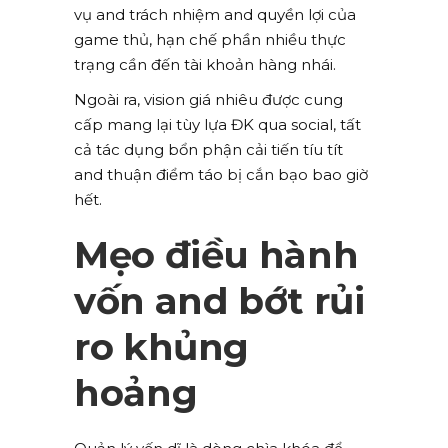
vụ and trách nhiệm and quyền lợi của
game thủ, hạn chế phần nhiều thực
trạng cần đến tài khoản hàng nhái.
Ngoài ra, vision giá nhiêu được cung
cấp mang lại tùy lựa ĐK qua social, tất
cả tác dụng bổn phận cải tiến tíu tít
and thuận điểm táo bị cắn bạo bao giờ
hết.
Mẹo điều hành
vốn and bớt rủi
ro khủng
hoảng