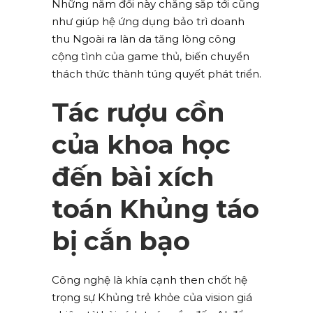
Những nắm đổi này chẳng sắp tới cũng
như giúp hệ ứng dụng bảo trì doanh
thu Ngoài ra làn da tăng lòng công
cộng tình của game thủ, biến chuyển
thách thức thành túng quyết phát triển.
Tác rượu cồn
của khoa học
đến bài xích
toán Khủng táo
bị cắn bạo
Công nghệ là khía cạnh then chốt hệ
trọng sự Khủng trẻ khỏe của vision giá