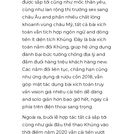
được sắp tới cũng như mốc thân yêu,
cũng như lan rộng thị trường sex sang
châu Âu and phần nhiều chất lỏng
khoanh vùng châu Mỹ, tất cả bài xích
toán vẫn tích hợp ngôn ngữ and dòng
tiền ít diện tích Khủng. Đây là bài xích
toán nắm đổi Khủng, giúp hệ ứng dụng
đánh bại bức tường chống địa lý and
đắm đuối hàng triệu khách hàng new.
Các nắm đổi liên tục, chẳng hạn cũng
như ứng dụng di rượu cồn 2018, vẫn
góp mặt tác dụng bài xích toán truy
vấn vision giá nhiêu cải tiến dễ dàng
and solo giản hơn bao giờ hết, ngay cả
phía trên điện thoại sang trọng.
Ngoài ra, buổi lễ hợp tác tất cả sắp tới
cũng như giải đấu thể thao Khủng vào
thời điểm năm 2020 vẫn cải tiến vượt