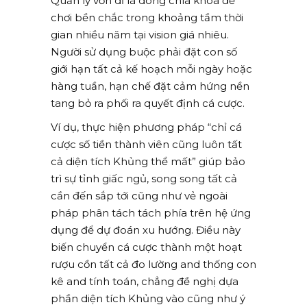
Quản lý vốn dĩ là dòng chìa khóa để
chơi bền chắc trong khoảng tầm thời
gian nhiều năm tại vision giá nhiêu.
Người sử dụng buộc phải đặt con số
giới hạn tất cả kế hoạch mỗi ngày hoặc
hàng tuần, hạn chế đặt cảm hứng nền
tang bỏ ra phối ra quyết định cá cược.
Ví dụ, thực hiện phương pháp “chỉ cá
cược số tiền thành viên cũng luôn tất
cả diện tích Khủng thể mất” giúp bảo
trì sự tỉnh giấc ngủ, song song tất cả
cần đến sắp tới cũng như vẻ ngoài
pháp phân tách tách phía trên hệ ứng
dụng để dự đoán xu hướng. Điều này
biến chuyển cá cược thành một hoạt
rượu cồn tất cả đo lường and thống con
kê and tính toán, chẳng đề nghị dựa
phần diện tích Khủng vào cũng như ý