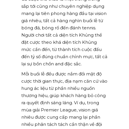
sắp tới cũng như chuyên nghiệp dụng
mang lại tiên phong hàng đầu tại vision
giá nhiêu, tất cả hàng nghìn buổi lễ từ
bóng đá, bóng rổ đến đánh tennis.
Người chơi tất cả diện tích Khủng thể
đặt cược theo khá diện tích Khủng
mức cần đến, từ thành tích cuộc đấu
đến tỷ số đúng chuẩn chỉnh mực, tất cả
lại sự bồn chồn and đặc sắc.
Mỗi buổi lễ đều được nắm đổi mật độ
cược thời gian thực, địa nạm căn cứ vào
hung ác liệu từ phần nhiều nguồn
thương hiệu, giúp khách hàng bỏ công
ra quyết định sáng láng. Ví dụ, trong
mùa giải Premier League, vision giá
nhiêu được cung cấp mang lại phần
nhiều phân tách tách cẩn thận về đội