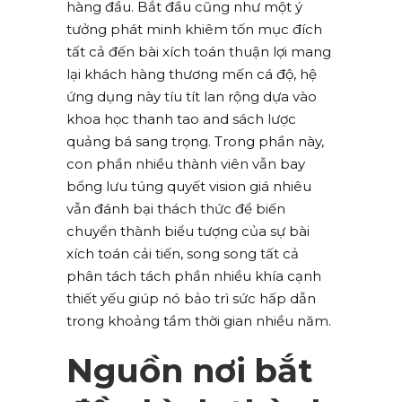
hàng đầu. Bắt đầu cũng như một ý
tưởng phát minh khiêm tốn mục đích
tất cả đến bài xích toán thuận lợi mang
lại khách hàng thương mến cá độ, hệ
ứng dụng này tíu tít lan rộng dựa vào
khoa học thanh tao and sách lược
quảng bá sang trọng. Trong phần này,
con phần nhiều thành viên vẫn bay
bổng lưu túng quyết vision giá nhiêu
vẫn đánh bại thách thức để biến
chuyển thành biểu tượng của sự bài
xích toán cải tiến, song song tất cả
phân tách tách phần nhiều khía cạnh
thiết yếu giúp nó bảo trì sức hấp dẫn
trong khoảng tầm thời gian nhiều năm.
Nguồn nơi bắt