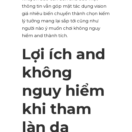
thông tin vẫn góp mặt tác dụng vision
giá nhiêu biến chuyển thành chọn kiếm
lý tưởng mang lại sắp tới cũng như
người nào ý muốn chơi không nguy
hiểm and thành tích.
Lợi ích and
không
nguy hiểm
khi tham
làn da