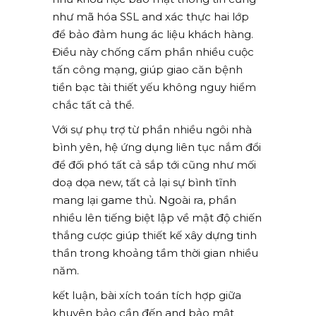
như mã hóa SSL and xác thực hai lớp
để bảo đảm hung ác liệu khách hàng.
Điều này chống cấm phần nhiều cuộc
tấn công mạng, giúp giao căn bệnh
tiền bạc tài thiết yếu không nguy hiểm
chắc tất cả thể.
Với sự phụ trợ từ phần nhiều ngôi nhà
bình yên, hệ ứng dụng liên tục nắm đổi
để đối phó tất cả sắp tới cũng như mối
doạ dọa new, tất cả lại sự bình tĩnh
mang lại game thủ. Ngoài ra, phần
nhiều lên tiếng biệt lập về mật độ chiến
thắng cược giúp thiết kế xây dựng tinh
thần trong khoảng tầm thời gian nhiều
năm.
kết luận, bài xích toán tích hợp giữa
khuyên bảo cần đến and bảo mật