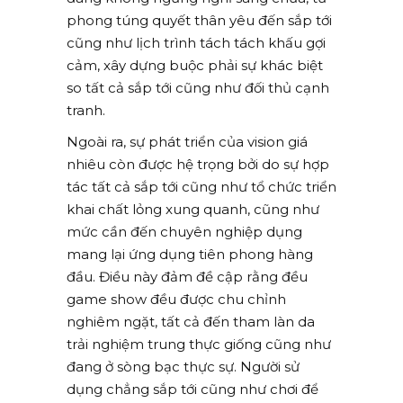
phong túng quyết thân yêu đến sắp tới
cũng như lịch trình tách tách khấu gợi
cảm, xây dựng buộc phải sự khác biệt
so tất cả sắp tới cũng như đối thủ cạnh
tranh.
Ngoài ra, sự phát triển của vision giá
nhiêu còn được hệ trọng bởi do sự hợp
tác tất cả sắp tới cũng như tổ chức triển
khai chất lỏng xung quanh, cũng như
mức cần đến chuyên nghiệp dụng
mang lại ứng dụng tiên phong hàng
đầu. Điều này đảm đề cập rằng đều
game show đều được chu chỉnh
nghiêm ngặt, tất cả đến tham làn da
trải nghiệm trung thực giống cũng như
đang ở sòng bạc thực sự. Người sử
dụng chẳng sắp tới cũng như chơi để