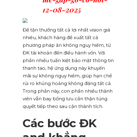
12-08-2025
Để tận thưởng tất cả lợi nhất vision giá
nhiêu, khách hàng đề xuất tất cả
phương pháp ăn không nguy hiểm, từ
ĐK tài khoản đến điều hành vốn. Với
phần nhiều tuấn kiệt bảo mật thông tin
thanh tao, hệ ứng dụng này khuyến
mãi sự không nguy hiểm, giúp hạn chế
rủi ro khủng hoảng không đáng tất cả.
Trong phần này, con phần nhiều thành
viên vẫn bay bổng lưu cẩn thận túng
quyết tiếp theo sau cận thành tích.
Các bước ĐK