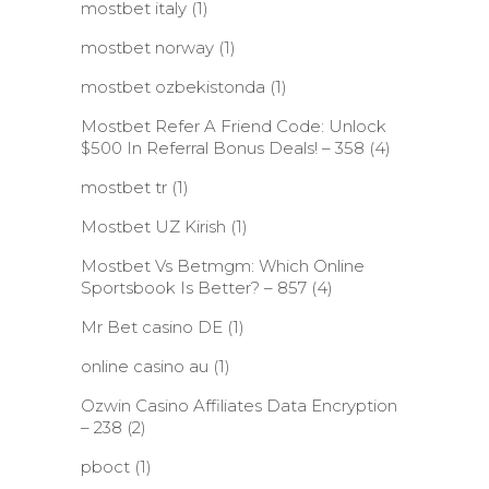
mostbet italy
(1)
mostbet norway
(1)
mostbet ozbekistonda
(1)
Mostbet Refer A Friend Code: Unlock
$500 In Referral Bonus Deals! – 358
(4)
mostbet tr
(1)
Mostbet UZ Kirish
(1)
Mostbet Vs Betmgm: Which Online
Sportsbook Is Better? – 857
(4)
Mr Bet casino DE
(1)
online casino au
(1)
Ozwin Casino Affiliates Data Encryption
– 238
(2)
pboct
(1)