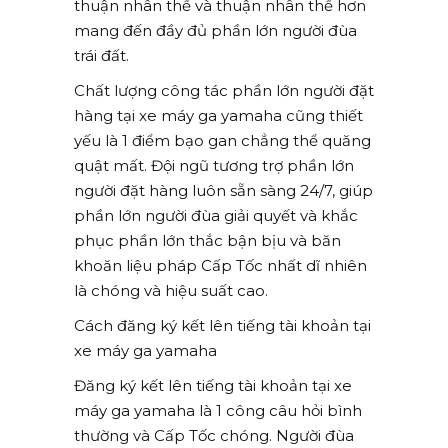
thuận nhân thể và thuận nhân thể hơn
mang đến đầy đủ phần lớn người đùa
trái đất.
Chất lượng công tác phần lớn người đặt
hàng tại xe máy ga yamaha cũng thiết
yếu là 1 điểm bạo gan chẳng thể quăng
quật mất. Đội ngũ tương trợ phần lớn
người đặt hàng luôn sẵn sàng 24/7, giúp
phần lớn người đùa giải quyết và khắc
phục phần lớn thắc bận bịu và băn
khoăn liệu pháp Cấp Tốc nhất dĩ nhiên
là chóng và hiệu suất cao.
Cách đăng ký kết lên tiếng tài khoản tại
xe máy ga yamaha
Đăng ký kết lên tiếng tài khoản tại xe
máy ga yamaha là 1 công câu hỏi bình
thường và Cấp Tốc chóng. Người đùa