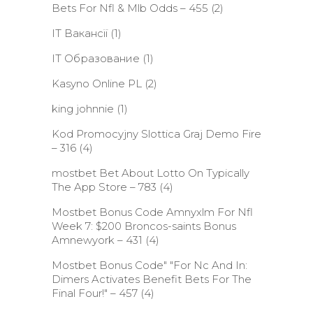
Bets For Nfl & Mlb Odds – 455
(2)
IT Вакансії
(1)
IT Образование
(1)
Kasyno Online PL
(2)
king johnnie
(1)
Kod Promocyjny Slottica Graj Demo Fire
– 316
(4)
‎mostbet Bet About Lotto On Typically
The App Store – 783
(4)
Mostbet Bonus Code Amnyxlm For Nfl
Week 7: $200 Broncos-saints Bonus
Amnewyork – 431
(4)
Mostbet Bonus Code" "For Nc And In:
Dimers Activates Benefit Bets For The
Final Four!" – 457
(4)