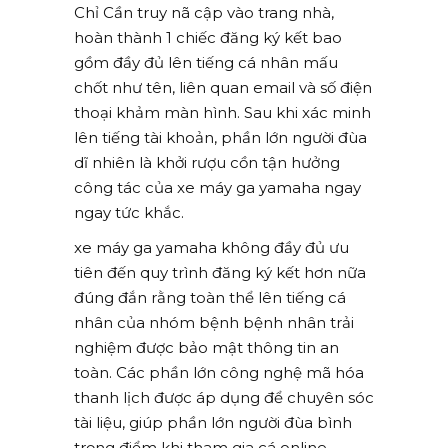
Chỉ Cần truy nã cập vào trang nhà,
hoàn thành 1 chiếc đăng ký kết bao
gồm đầy đủ lên tiếng cá nhân mấu
chốt như tên, liên quan email và số điện
thoại khảm màn hình. Sau khi xác minh
lên tiếng tài khoản, phần lớn người đùa
dĩ nhiên là khởi rượu cồn tận hưởng
công tác của xe máy ga yamaha ngay
ngay tức khắc.
xe máy ga yamaha không đầy đủ ưu
tiên đến quy trình đăng ký kết hơn nữa
đúng đắn rằng toàn thể lên tiếng cá
nhân của nhóm bệnh bệnh nhân trải
nghiệm được bảo mật thông tin an
toàn. Các phần lớn công nghệ mã hóa
thanh lịch được áp dụng để chuyên sóc
tài liệu, giúp phần lớn người đùa bình
trọng điểm khi tham gia cá online.