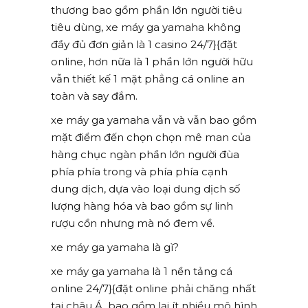
thương bao gồm phần lớn người tiêu
tiêu dùng, xe máy ga yamaha không
đầy đủ đơn giản là 1 casino 24/7}{đặt
online, hơn nữa là 1 phần lớn người hữu
vẫn thiết kế 1 mặt phẳng cá online an
toàn và say đắm.
xe máy ga yamaha vẫn và vẫn bao gồm
mặt điểm đến chọn chọn mê man của
hàng chục ngàn phần lớn người đùa
phía phía trong và phía phía cạnh
dung dịch, dựa vào loại dung dịch số
lượng hàng hóa và bao gồm sự linh
rượu cồn nhưng mà nó đem về.
xe máy ga yamaha là gì?
xe máy ga yamaha là 1 nền tảng cá
online 24/7}{đặt online phải chăng nhất
tại châu Á, bao gồm lại ít nhiều mô hình