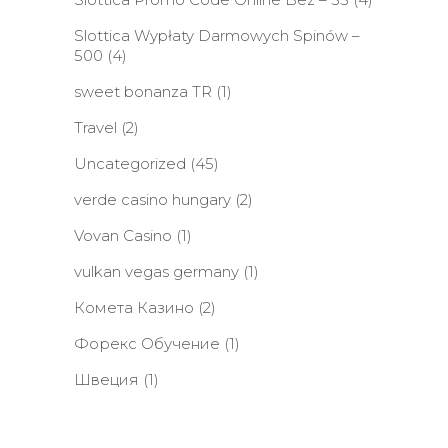
Slottica Wypłaty Darmowych Spinów –
500
(4)
sweet bonanza TR
(1)
Travel
(2)
Uncategorized
(45)
verde casino hungary
(2)
Vovan Casino
(1)
vulkan vegas germany
(1)
Комета Казино
(2)
Форекс Обучение
(1)
Швеция
(1)