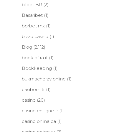
b1bet BR
(2)
Basaribet
(1)
bbrbet mx
(1)
bizzo casino
(1)
Blog
(2,112)
book of ra it
(1)
Bookkeeping
(1)
bukmacherzy online
(1)
casibom tr
(1)
casino
(20)
casino en ligne fr
(1)
casino onlina ca
(1)
casino online ar
(2)