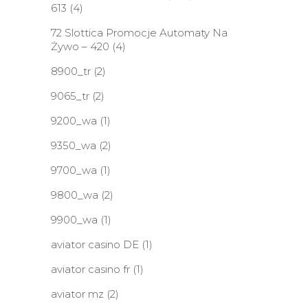
613
(4)
72 Slottica Promocje Automaty Na
Żywo – 420
(4)
8900_tr
(2)
9065_tr
(2)
9200_wa
(1)
9350_wa
(2)
9700_wa
(1)
9800_wa
(2)
9900_wa
(1)
aviator casino DE
(1)
aviator casino fr
(1)
aviator mz
(2)