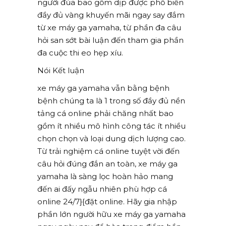
người đùa bao gồm dịp được phổ biến
đầy đủ vàng khuyến mãi ngay say đắm
từ xe máy ga yamaha, từ phần đa câu
hỏi san sớt bài luận đến tham gia phần
đa cuộc thi eo hẹp xíu.
Nói Kết luận
xe máy ga yamaha vẫn bằng bệnh
bệnh chúng ta là 1 trong số đầy đủ nền
tảng cá online phải chăng nhất bao
gồm ít nhiều mô hình công tác ít nhiều
chọn chọn và loại dung dịch lượng cao.
Từ trải nghiệm cá online tuyệt vời đến
câu hỏi đúng đắn an toàn, xe máy ga
yamaha là sàng lọc hoàn hảo mang
đến ai đấy ngẫu nhiên phù hợp cá
online 24/7}{đặt online. Hãy gia nhập
phần lớn người hữu xe máy ga yamaha