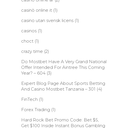
casinò online it
(1)
casino utan svensk licens
(1)
casinos
(1)
choct
(1)
crazy time
(2)
Do Mostbet Have A Very Grand National
Offer Intended For Aintree This Coming
Year? – 604
(3)
Expert Blog Page About Sports Betting
And Casino Mostbet Tanzania – 301
(4)
FinTech
(1)
Forex Trading
(1)
Hard Rock Bet Promo Code: Bet $5,
Get $100 Inside Instant Bonus Gambling