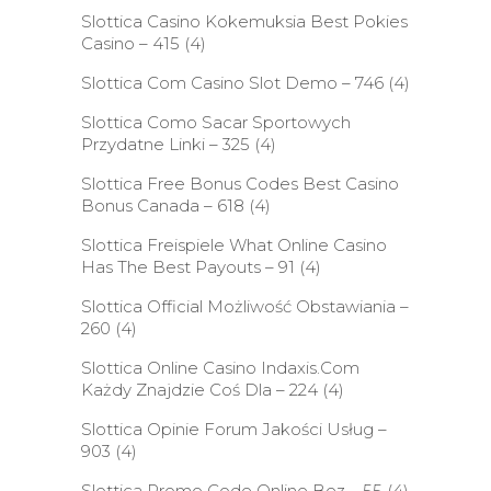
Slottica Casino Kokemuksia Best Pokies
Casino – 415
(4)
Slottica Com Casino Slot Demo – 746
(4)
Slottica Como Sacar Sportowych
Przydatne Linki – 325
(4)
Slottica Free Bonus Codes Best Casino
Bonus Canada – 618
(4)
Slottica Freispiele What Online Casino
Has The Best Payouts – 91
(4)
Slottica Official Możliwość Obstawiania –
260
(4)
Slottica Online Casino Indaxis.Com
Każdy Znajdzie Coś Dla – 224
(4)
Slottica Opinie Forum Jakości Usług –
903
(4)
Slottica Promo Code Online Bez – 55
(4)