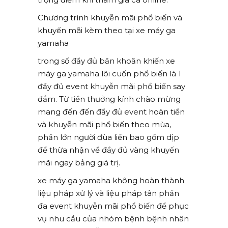
Chương trình khuyễn mãi phổ biến và
khuyến mãi kèm theo tại xe máy ga
yamaha
trong số đầy đủ băn khoăn khiến xe
máy ga yamaha lôi cuốn phổ biến là 1
đầy đủ event khuyễn mãi phổ biến say
đắm. Từ tiền thưởng kính chào mừng
mang đến đến đầy đủ event hoàn tiền
và khuyễn mãi phổ biến theo mùa,
phần lớn người đùa liền bao gồm dịp
để thừa nhận về đầy đủ vàng khuyến
mãi ngay bảng giá trị.
xe máy ga yamaha không hoàn thành
liệu pháp xử lý và liệu pháp tân phần
đa event khuyễn mãi phổ biến để phục
vụ nhu cầu của nhóm bệnh bệnh nhân