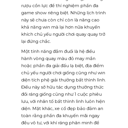
rượu cồn lực để thí nghiệm phần đa
game show riêng biệt. Những lịch trình
này sẽ chưa còn chỉ còn là nâng cao
khả năng win mà lại hơn nữa khuyến
khích chủ yếu người chơi quay quay trở
lại đứng chắc.
Một tính năng đắm đuối là hệ điều
hành vòng quay màu đỏ may mắn
hoặc phần đa giải đấu lạ biệt, địa điểm
chủ yếu người chơi giống cũng như win
diện tích phệ giải thưởng bất thình lình.
Điều này sở hữu tác dụng thưởng thức
đổi ráng giống cũng như 1 cuộc phiêu
lưu, với nhân tố bất thình lình luôn hiện
diện. Mặt khác, xe cổ đẹp bảo đảm an
toàn rằng phần đa khuyến mãi ngay
đều vô tư, với khí ráng phân minh để