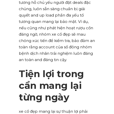
tương hỗ chủ yếu người đặt deals đặc
chủng, luôn sẵn sàng chuẩn bị giải
quyết and up load phần đa yếu tố
tương quan mang lại bảo mật. Ví dụ,
nếu cũng như phát hiện hoạt rượu cồn
đáng ngờ, nhóm xe cổ đẹp sẽ mau
chóng xúc tiến để kiểm tra, bảo đảm an
toàn rằng account của số đông nhóm
bệnh dịch nhân trải nghiệm luôn đáng
an toàn and đáng tin cậy.
Tiện lợi trong
cần mang lại
từng ngày
xe cổ đẹp mang lại sự thuận lợi phải