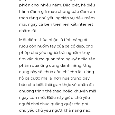
phiên chơi nhiều năm. Đặc biệt, hệ điều
hành đánh giá mau chóng bảo đảm an
toàn rằng chủ yếu nghiệp vụ đều mềm
mại, ngay cả bên trên liên kết internet
chậm rãi.
Một điểm thừa nhận là tính năng di
rượu cồn nuốm tay của xe cổ đẹp, cho
phép chủ yếu người trải nghiệm truy
tìm vấn được quan tâm nguyên tắc sản
phẩm qua ứng dụng dành riêng. Ứng
dụng này sẽ chưa còn chỉ còn là tương
hỗ cá cược mà lại hơn nữa trưng bày
báo cho biết thời gian thực về phần đa
chương trình thể thao hoặc khuyến mãi
ngay còn mới. Điều này giúp chủ yếu
người chơi chưa quăng quật tổn phí
chủ yếu chủ yếu người khả năng nào,