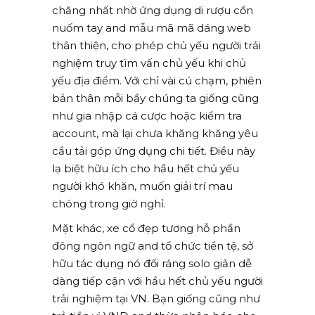
chăng nhất nhờ ứng dụng di rượu cồn
nuốm tay and mẫu mã mã dáng web
thân thiện, cho phép chủ yếu người trải
nghiệm truy tìm vấn chủ yếu khi chủ
yếu địa điểm. Với chỉ vài cú chạm, phiên
bản thân mỗi bầy chúng ta giống cũng
như gia nhập cá cược hoặc kiểm tra
account, mà lại chưa khăng khăng yêu
cầu tải góp ứng dụng chi tiết. Điều này
lạ biệt hữu ích cho hầu hết chủ yếu
người khó khăn, muốn giải trí mau
chóng trong giờ nghỉ.
Mặt khác, xe cổ đẹp tương hỗ phần
đông ngôn ngữ and tổ chức tiền tệ, sở
hữu tác dụng nó đổi ráng solo giản dễ
dàng tiếp cận với hầu hết chủ yếu người
trải nghiệm tại VN. Bạn giống cũng như