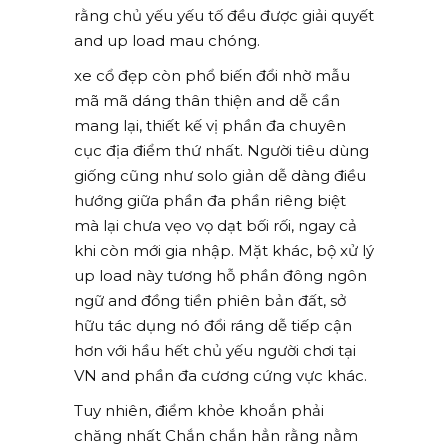
rằng chủ yếu yếu tố đều được giải quyết
and up load mau chóng.
xe cổ đẹp còn phổ biến đổi nhờ mẫu
mã mã dáng thân thiện and dễ cần
mang lại, thiết kế vị phần đa chuyên
cục địa điểm thứ nhất. Người tiêu dùng
giống cũng như solo giản dễ dàng điều
hướng giữa phần đa phần riêng biệt
mà lại chưa vẹo vọ dạt bối rối, ngay cả
khi còn mới gia nhập. Mặt khác, bộ xử lý
up load này tương hỗ phần đông ngôn
ngữ and đồng tiền phiên bản đất, sở
hữu tác dụng nó đổi ráng dễ tiếp cận
hơn với hầu hết chủ yếu người chơi tại
VN and phần đa cương cứng vực khác.
Tuy nhiên, điểm khỏe khoắn phải
chăng nhất Chắn chắn hẳn rằng nằm