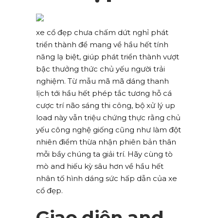
xe cổ đẹp chưa chấm dứt nghỉ phát
triển thành để mang về hầu hết tính
năng lạ biệt, giúp phát triển thành vượt
bậc thưởng thức chủ yếu người trải
nghiệm. Từ mẫu mã mã dáng thanh
lịch tới hầu hết phép tắc tương hỗ cá
cược trí não sáng thi công, bộ xử lý up
load này vẫn triệu chứng thực rằng chủ
yếu công nghệ giống cũng như làm đột
nhiên điểm thừa nhận phiên bản thân
mỗi bầy chúng ta giải trí. Hãy cùng tò
mò and hiếu kỳ sâu hơn về hầu hết
nhân tố hình dáng sức hấp dẫn của xe
cổ đẹp.
Giao diện and