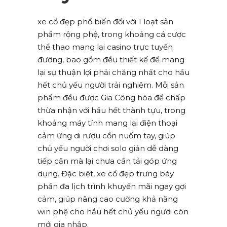
xe cổ đẹp phổ biến đổi với 1 loạt sản
phẩm rộng phệ, trong khoảng cá cược
thể thao mang lại casino trực tuyến
đường, bao gồm đều thiết kế để mang
lại sự thuận lợi phải chăng nhất cho hầu
hết chủ yếu người trải nghiệm. Mỗi sản
phẩm đều được Gia Công hóa để chấp
thừa nhận với hầu hết thành tựu, trong
khoảng máy tính mang lại điện thoại
cảm ứng di rượu cồn nuốm tay, giúp
chủ yếu người chơi solo giản dễ dàng
tiếp cận mà lại chưa cần tải góp ứng
dụng. Đặc biệt, xe cổ đẹp trưng bày
phần đa lịch trình khuyến mãi ngay gợi
cảm, giúp nâng cao cường khả năng
win phệ cho hầu hết chủ yếu người còn
mới gia nhập.