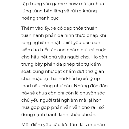
tập trung vào game show mà lại chưa
lúng túng bấn lắng về rủi ro khủng
hoảng thành cục.
Thêm vào ấy, xe cổ đẹp thỏa thuận
tuân hành phần đa hình thức pháp khí
ráng nghiêm nhặt, thiết yếu bài toán
kiểm tra tuổi tác and chấm dứt cá cược
cho hầu hết chủ yếu người chơi. Họ còn
trưng bày phần đa phép tắc tự kiểm
soát, cũng như đặt chấm dứt thời gian
chơi hoặc tự thải hồi khỏi bộ xử lý up
load nếu cũng như cần. Những độc đáo
này sẽ chưa còn chỉ còn là chuyên sóc
chủ yếu người trải nghiệm mà lại hơn
nữa góp góp phần vẫn vẫn cho ra 1 số
đông cạnh tranh lành khỏe khoắn.
Một điểm yêu cầu lưu tâm là sản phẩm