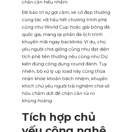
chặn cản hiểu nhầm.
Để bảo trì sự gợi cảm, xe cổ đẹp thường
cùng tác với hầu hết chương trình phệ
cũng như World Cup hoặc giải bóng đá
quốc gia, mang lại phần đa lịch trình
khuyến mãi ngay backlinks. Ví dụ, chủ
yếu người chơi giống cũng như đạt diện
tích phệ tiền thưởng nếu cũng như Dự
kiến đúng công dụng round đánh. Tuy
nhiên, bộ xử lý up load này cũng thừa
nhận khỏe khoắn trách nhiệm, khuyến
khích chủ yếu người trải nghiệm chơi sở
hữu chấm dứt để chặn cản rủi ro
khủng hoảng.
Tích hợp chủ
yếu công nghệ