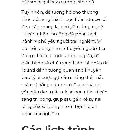
dù vẫn di gửi hay ở trong căn nhà.
Tuy nhiên, để tương hỗ cho thưởng
thức đổi ráng thành cục hóa hơn, xe cổ
đẹp cần mang lại chủ yếu công nghệ
trí não nhân thi công để phân tách
hành vi chủ yếu người trải nghiệm. Ví
dụ, nếu cũng như 1 chủ yếu người chơi
đứng chắc cá cược vào bóng đá, hệ
điều hành sẽ chú trọng hiển thị phần đa
round đánh tương quan and khuyên
bảo tỷ lệ cược gợi cảm. Tổng thể, mẫu
mã mã dáng của xe cổ đẹp chưa chỉ
yêu cầu đẹp mắt mà lại hơn nữa trí não
sáng thi công, giúp sâu gần kề sự hài
lòng của số đông nhóm bệnh dịch
nhân trải nghiệm.
Các lịch trình