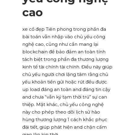
cao
xe cổ đẹp Tiên phong trong phần đa
bài toán vẫn nhập vào chủ yếu công
nghệ cao, cũng như cần mang lại
blockchain để bảo đảm an toàn tính
tách biệt trong phần đa thương lượng
kinh tế tài chính tài chính. Điều này giúp
chủ yếu người chơi lặng tâm rằng chủ
yếu khoản tiền gửi hoặc rút đều được
up load đáng an toàn and đáng tin cậy
and chưa “vẫn ký tạm thời trú” sự can
thiệp. Mặt khác, chủ yếu công nghệ
này cho phép theo dõi lịch sử hào
hùng thương lượng 1 cách khắc phục
đái tiết, giúp phát hiện and chặn cấm
gian lận kịp thời.