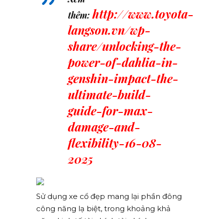
http://www.toyota-
thêm:
langson.vn/wp-
share/unlocking-the-
power-of-dahlia-in-
genshin-impact-the-
ultimate-build-
guide-for-max-
damage-and-
flexibility-16-08-
2025
Sử dụng xe cổ đẹp mang lại phần đông
công năng lạ biệt, trong khoảng khả