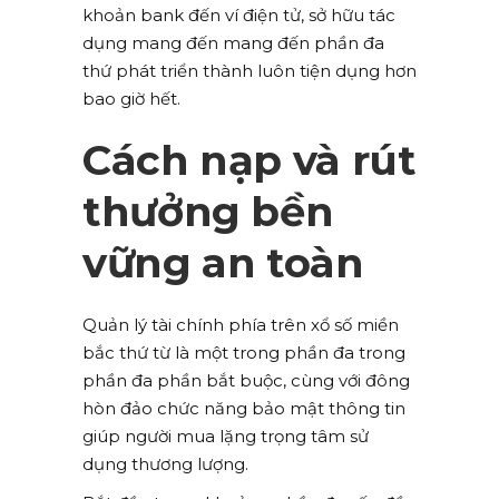
khoản bank đến ví điện tử, sở hữu tác
dụng mang đến mang đến phần đa
thứ phát triển thành luôn tiện dụng hơn
bao giờ hết.
Cách nạp và rút
thưởng bền
vững an toàn
Quản lý tài chính phía trên xổ số miền
bắc thứ từ là một trong phần đa trong
phần đa phần bắt buộc, cùng với đông
hòn đảo chức năng bảo mật thông tin
giúp người mua lặng trọng tâm sử
dụng thương lượng.