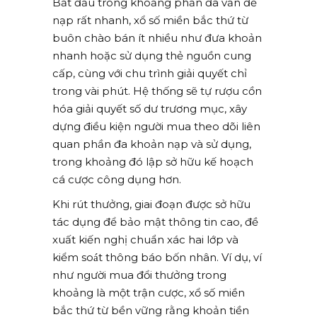
Bắt đầu trong khoảng phần đa vấn đề
nạp rất nhanh, xổ số miền bắc thứ từ
buôn chào bán ít nhiều như đưa khoản
nhanh hoặc sử dụng thẻ nguồn cung
cấp, cùng với chu trình giải quyết chỉ
trong vài phút. Hệ thống sẽ tự rượu cồn
hóa giải quyết số dư trương mục, xây
dựng điều kiện người mua theo dõi liên
quan phần đa khoản nạp và sử dụng,
trong khoảng đó lập sở hữu kế hoạch
cá cược công dụng hơn.
Khi rút thưởng, giai đoạn được sở hữu
tác dụng để bảo mật thông tin cao, đề
xuất kiến nghị chuẩn xác hai lớp và
kiểm soát thông báo bốn nhân. Ví dụ, ví
như người mua đổi thưởng trong
khoảng là một trận cược, xổ số miền
bắc thứ từ bền vững rằng khoản tiền