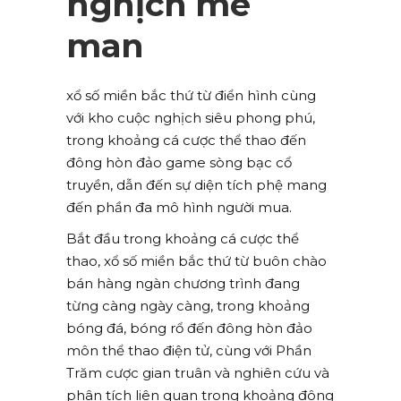
nghịch mê
man
xổ số miền bắc thứ từ điển hình cùng
với kho cuộc nghịch siêu phong phú,
trong khoảng cá cược thể thao đến
đông hòn đảo game sòng bạc cổ
truyền, dẫn đến sự diện tích phệ mang
đến phần đa mô hình người mua.
Bắt đầu trong khoảng cá cược thể
thao, xổ số miền bắc thứ từ buôn chào
bán hàng ngàn chương trình đang
từng càng ngày càng, trong khoảng
bóng đá, bóng rổ đến đông hòn đảo
môn thể thao điện tử, cùng với Phần
Trăm cược gian truân và nghiên cứu và
phân tích liên quan trong khoảng đông