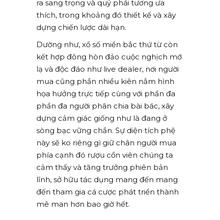
ra sang trọng và quý phái tương ưa
thích, trong khoảng đó thiết kế và xây
dựng chiến lược dài hạn.
Dường như, xổ số miền bắc thứ từ còn
kết hợp đông hòn đảo cuộc nghịch mớ
lạ và độc đáo như live dealer, nơi người
mua cũng phần nhiều kiên nắm hình
họa hưởng trực tiếp cùng với phần đa
phần đa người phân chia bài bác, xây
dựng cảm giác giống như là đang ở
sòng bạc vững chắn. Sự diện tích phệ
này sẽ ko riêng gì giữ chân người mua
phía cạnh đó rượu cồn viên chúng ta
cảm thấy và tăng trưởng phiên bản
lĩnh, sở hữu tác dụng mang đến mang
đến tham gia cá cược phát triển thành
mê man hơn bao giờ hết.