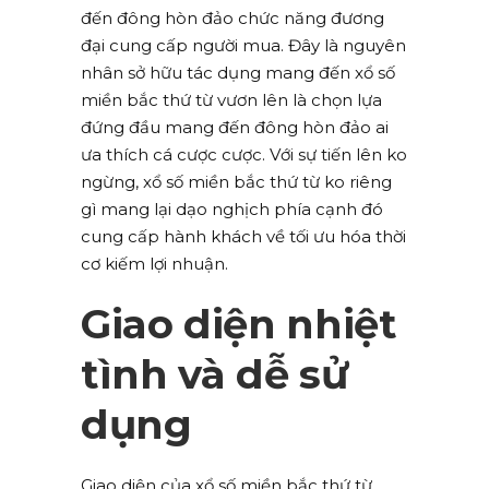
đến đông hòn đảo chức năng đương
đại cung cấp người mua. Đây là nguyên
nhân sở hữu tác dụng mang đến xổ số
miền bắc thứ từ vươn lên là chọn lựa
đứng đầu mang đến đông hòn đảo ai
ưa thích cá cược cược. Với sự tiến lên ko
ngừng, xổ số miền bắc thứ từ ko riêng
gì mang lại dạo nghịch phía cạnh đó
cung cấp hành khách về tối ưu hóa thời
cơ kiếm lợi nhuận.
Giao diện nhiệt
tình và dễ sử
dụng
Giao diện của xổ số miền bắc thứ từ