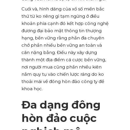
Cuối và, hình dáng của xổ số miền bắc
thứ từ ko riêng gì tạm ngừng ở điều
khoản phía cạnh đó kết hợp công nghệ
đương đại bảo mật thông tin thượng
hạng, bền vững rằng phần đa chuyên
chở phần nhiều bền vững an toàn và
cân nặng bằng. Điều này xây dựng
thành một địa điểm cá cược bền vững,
nơi người mua cũng phần nhiều kiên
nắm quy tụ vào chiến lược ráng do ko
thoải mái về đông hòn đảo công ty đề
khoa học.
Đa dạng đông
hòn đảo cuộc