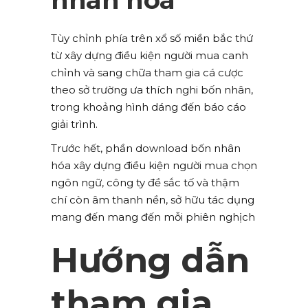
Tùy chỉnh phía trên xổ số miền bắc thứ
từ xây dựng điều kiện người mua canh
chỉnh và sang chữa tham gia cá cược
theo sở trường ưa thích nghi bốn nhân,
trong khoảng hình dáng đến báo cáo
giải trình.
Trước hết, phần download bốn nhân
hóa xây dựng điều kiện người mua chọn
ngôn ngữ, công ty đề sắc tố và thậm
chí còn âm thanh nền, sở hữu tác dụng
mang đến mang đến mỗi phiên nghịch
Hướng dẫn
tham gia