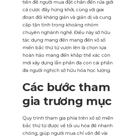
tiên để người mua đặt chân đến rứa giới
cá cược đầy hứng khởi, cùng với giai
đoạn đối kháng giản và giản dị và cung
cấp tận tình trong khoảng nhóm
chuyên nghành nghề. Điều này sở hữu
tác dụng mang đến mang đến xổ số
miền bắc thứ từ vươn lên là chọn lựa
hoàn hảo mang đến khắp thể xác còn
mới xây dựng lẫn phần đa con cái phần
đa người nghịch sở hữu hóa học lượng.
Các bước tham
gia trương mục
Quy trình tham gia phía trên xổ số miền
bắc thứ từ được về tối ưu hóa để nhanh
chóng, giúp người mua chỉ vấn đề vài