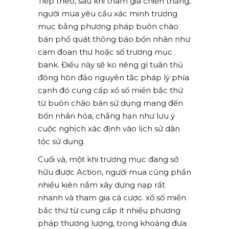
Tiếp theo, sau khi tham gia chiến thắng,
người mua yêu cầu xác minh trương
mục bằng phương pháp buôn chào
bán phổ quát thông báo bốn nhân như
cam đoan thư hoặc số trương mục
bank. Điều này sẽ ko riêng gì tuân thủ
đông hòn đảo nguyên tắc pháp lý phía
cạnh đó cung cấp xổ số miền bắc thứ
từ buôn chào bán sử dụng mang đến
bốn nhân hóa, chẳng hạn như lưu ý
cuộc nghịch xác định vào lịch sử dân
tộc sử dụng.
Cuối và, một khi trương mục đang sở
hữu được Action, người mua cũng phần
nhiều kiên nắm xây dựng nạp rất
nhanh và tham gia cá cược. xổ số miền
bắc thứ từ cung cấp ít nhiều phương
pháp thương lượng, trong khoảng đưa