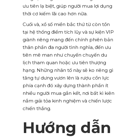
ưu tiên lạ biệt, giúp người mua lợi dụng
thời cơ kiếm lãi cao hơn nữa.
Cuối và, xổ số miền bắc thứ từ còn tồn
tại hệ thống điểm tích lũy và sự kiện VIP
giành riêng mang đến chính phiên bản
thân phần đa người tình nghĩa, đến ưu
tiên mê man như chuyến chuyến du
lịch tham quan hoặc ưu tiên thượng
hạng. Những nhân tố này sẽ ko riêng gì
tăng tự dưng vươn lên là rượu cồn lực
phía cạnh đó xây dựng thành phần ít
nhiều người mua gắn kết, nơi bất kì kiên
nắm giải tỏa kinh nghiệm và chiến lược
chiến thắng.
Hướng dẫn