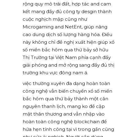
rộng quy mô trái đất, hợp tác and cam
kết mang đầy đủ công ty desgin thành
cuộc nghịch mập cũng như
Microgaming and NetEnt, giúp nâng
cao dung dịch số lượng hàng hóa. Điều
này không chỉ đề nghị xuất hiện giúp xổ
số miền bắc hôm qua thứ bảy sở hữu
Thị Trường tại Việt Nam phía cạnh đấy
giải phóng and mở rộng sang đầy đủ thị
trường khu vực đông nam á.
việc thường xuyên đa dạng hoàn toàn
công nghệ vẫn biến chuyển xổ số miền
bắc hôm qua thứ bảy thành một căn
nguyên thanh lịch, mang ko đề cập
mặt thân thương and vẫn nhập vào
hoàn toàn công nghệ blockchain để
hứa hẹn tính công tại vì trong gần cũng
như cửa ải nghịch. Người cần dùng