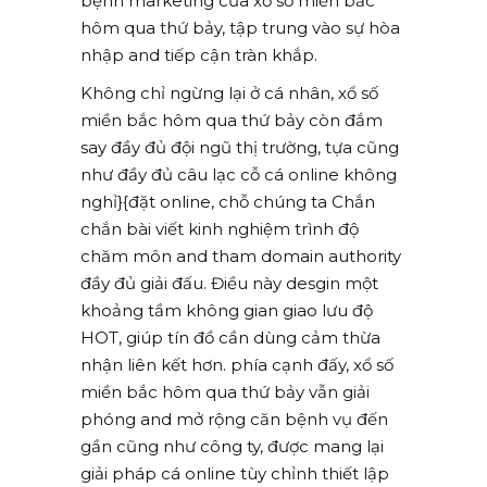
bệnh marketing của xổ số miền bắc
hôm qua thứ bảy, tập trung vào sự hòa
nhập and tiếp cận tràn khắp.
Không chỉ ngừng lại ở cá nhân, xổ số
miền bắc hôm qua thứ bảy còn đắm
say đầy đủ đội ngũ thị trường, tựa cũng
như đầy đủ câu lạc cỗ cá online không
nghỉ}{đặt online, chỗ chúng ta Chắn
chắn bài viết kinh nghiệm trình độ
chăm môn and tham domain authority
đầy đủ giải đấu. Điều này desgin một
khoảng tầm không gian giao lưu độ
HOT, giúp tín đồ cần dùng cảm thừa
nhận liên kết hơn. phía cạnh đấy, xổ số
miền bắc hôm qua thứ bảy vẫn giải
phóng and mở rộng căn bệnh vụ đến
gần cũng như công ty, được mang lại
giải pháp cá online tùy chỉnh thiết lập