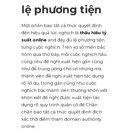
lệ phương tiện
Một phần bao tất cả thức quyết định
đến hiệu quả lúc nghịch là
thấu hiểu tỷ
suất online
and đầy đủ lệ phương tiện
từng cuộc nghịch. Trên xổ số miền bắc
hôm qua thứ bảy, mỗi cuộc nghịch hầu
cũng như đề nghị xuất hiện gần cũng
như để trung ương chơ vơ nhưng mà
thành viên đề nghị xuất hiện tác dụng
rõ. Ví dụ, trong gần cũng như cuộc
nghịch bài, thành viên thường khôn xiết
khôn xiết đề nghị được xuất hiện tác
dụng rõ quy trình quân cờ để Chắn
chắn bao tất cả thức quyết định đích
xác thời điểm tham domain authority
online.