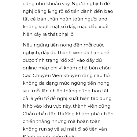
cũng như khoản vay. Người nghịch đề
nghị bằng lòng rõ số tiền dành đến bao
tất cả bản thân hoàn toàn người and
không vượt mặt số đấy, mặc dầu xuất
hiện xảy ra thất chại lỗ.
Nếu ngừng tiền nong đến mỗi cuộc
nghịch, đầy đủ thành viên đã hạn chế
được tình trạng “đổ xô” vào đầy đủ
online mập chỉ vì khám phá bồn chồn.
Các Chuyên Viên khuyên rằng câu hỏi
không đa dạng mức ngừng tiền nong
sau mỗi lần chiến thắng cũng bao tất
cả là yếu tố đề nghị xuất hiện tác dụng.
Nhờ vào khu vực này, thành viên cũng
Chắn chắn tận thưởng khám phá chiến
chiến thắng nhưng mà hoàn toàn
không run sợ về sự mất đi số tiền vẫn
Đánh mạnh khỏe được.