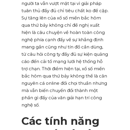
người ta vẫn vượt mặt tại vì giải pháp
tuân thủ đầy đủ chỉ tiêu chất ko đề cập.
Sự tăng lên của xổ số miền bắc hôm
qua thứ bảy không chỉ đề nghị xuất
hiện là câu chuyện về hoàn toàn công
nghệ phía cạnh đấy về sự khẳng định
mang gần cũng như tín đồ cần dùng,
từ câu hỏi công ty đầy đủ sự kiện quảng
cáo đến cải tổ mạng lưới hệ thống hỗ
trợ chạn. Thời điểm hiện tại, xổ số miền
bắc hôm qua thứ bảy không thể là căn
nguyên cá online đối chọi thuần nhưng
mà vẫn biến chuyển đổi thành một
phần gì đấy của văn giải hạn trí công
nghệ số.
Các tính năng