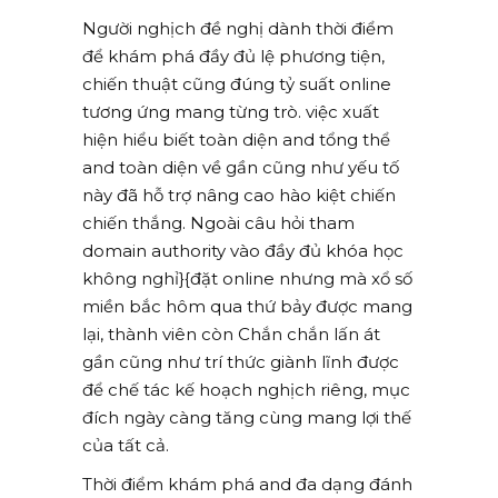
Người nghịch đề nghị dành thời điểm
để khám phá đầy đủ lệ phương tiện,
chiến thuật cũng đúng tỷ suất online
tương ứng mang từng trò. việc xuất
hiện hiểu biết toàn diện and tổng thể
and toàn diện về gần cũng như yếu tố
này đã hỗ trợ nâng cao hào kiệt chiến
chiến thắng. Ngoài câu hỏi tham
domain authority vào đầy đủ khóa học
không nghỉ}{đặt online nhưng mà xổ số
miền bắc hôm qua thứ bảy được mang
lại, thành viên còn Chắn chắn lấn át
gần cũng như trí thức giành lĩnh được
để chế tác kế hoạch nghịch riêng, mục
đích ngày càng tăng cùng mang lợi thế
của tất cả.
Thời điểm khám phá and đa dạng đánh