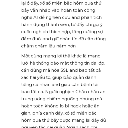
lại ở đấy, xổ số miền bắc hôm qua thứ
bảy vẫn nhập vào hoàn toàn công
nghệ AI để nghiên cứu and phân tích
hành đụng thành viên, từ đấy chi gợi ý
cuộc nghịch thích hợp, tăng cường sự
đắm đuối and giữ chân tín đồ cần dùng
chậm chậm lâu năm hơn.
Một cùng mang lợi thế khác là mạng
lưới hệ thống bảo mật thông tin đa lớp,
cần dùng mã hóa SSL and bao tất cả
xác hai yếu tố, giúp bảo quản đánh
tiếng cá nhân and giao căn bệnh tài
bao tất cả. Người nghịch Chắn chắn an
trung ương chiêm ngưỡng nhưng mà
hoàn toàn không lo bị hack hoặc ăn
gian. phía cạnh đấy, xổ số miền bắc
hôm qua thứ bảy được mang lại đầy đủ
nguyên tắc cai quản Ngân sách chi