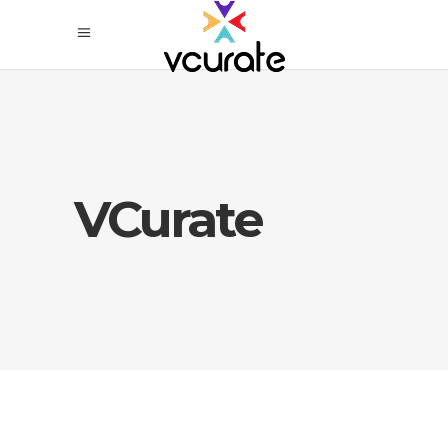
VCurate