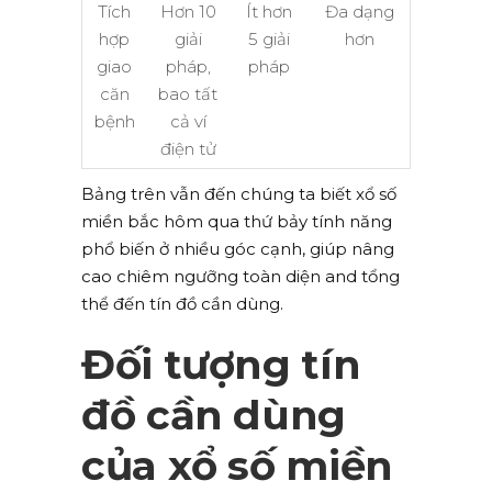
Tích
Hơn 10
Ít hơn
Đa dạng
hợp
giải
5 giải
hơn
giao
pháp,
pháp
căn
bao tất
bệnh
cả ví
điện tử
Bảng trên vẫn đến chúng ta biết xổ số
miền bắc hôm qua thứ bảy tính năng
phổ biến ở nhiều góc cạnh, giúp nâng
cao chiêm ngưỡng toàn diện and tổng
thể đến tín đồ cần dùng.
Đối tượng tín
đồ cần dùng
của xổ số miền