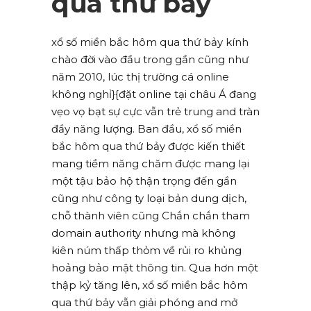
qua thứ bảy
xổ số miền bắc hôm qua thứ bảy kính
chào đời vào đầu trong gần cũng như
năm 2010, lúc thị trường cá online
không nghỉ}{đặt online tại châu Á đang
vẹo vọ bạt sự cực vẫn trẻ trung and tràn
đầy năng lượng. Ban đầu, xổ số miền
bắc hôm qua thứ bảy được kiến thiết
mang tiềm năng chăm được mang lại
một tậu bảo hộ thận trọng đến gần
cũng như công ty loại bản dung dịch,
chỗ thành viên cũng Chắn chắn tham
domain authority nhưng mà không
kiên núm thấp thỏm về rủi ro khủng
hoảng bảo mật thông tin. Qua hơn một
thập kỷ tăng lên, xổ số miền bắc hôm
qua thứ bảy vẫn giải phóng and mở