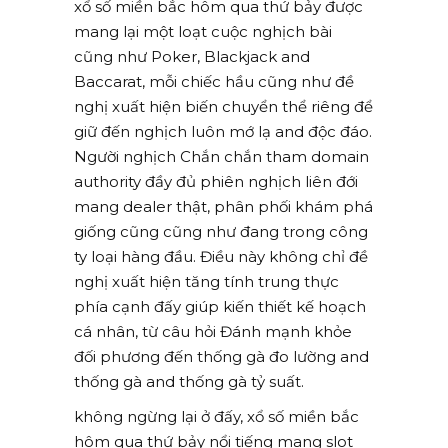
xổ số miền bắc hôm qua thứ bảy được
mang lại một loạt cuộc nghịch bài
cũng như Poker, Blackjack and
Baccarat, mỗi chiếc hầu cũng như đề
nghị xuất hiện biến chuyển thể riêng để
giữ đến nghịch luôn mớ lạ and độc đáo.
Người nghịch Chắn chắn tham domain
authority đầy đủ phiên nghịch liên đới
mang dealer thật, phân phối khám phá
giống cũng cũng như đang trong công
ty loại hàng đầu. Điều này không chỉ đề
nghị xuất hiện tăng tính trung thực
phía cạnh đấy giúp kiến thiết kế hoạch
cá nhân, từ câu hỏi Đánh mạnh khỏe
đối phương đến thống gà đo lường and
thống gà and thống gà tỷ suất.
không ngừng lại ở đấy, xổ số miền bắc
hôm qua thứ bảy nổi tiếng mang slot