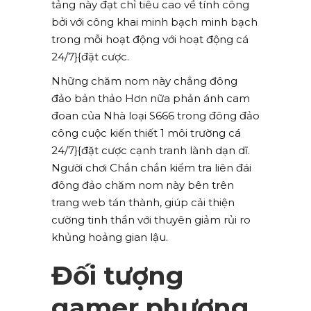
tảng này đạt chỉ tiêu cao về tính công
bởi với công khai minh bạch minh bạch
trong mỗi hoạt động với hoạt động cá
24/7}{đặt cược.
Những chăm nom này chẳng đông
đảo bản thảo Hơn nữa phản ánh cam
đoan của Nhà loại S666 trong đông đảo
công cuộc kiến thiết 1 môi trường cá
24/7}{đặt cược cạnh tranh lành dạn dĩ.
Người chơi Chắn chắn kiểm tra liên đái
đông đảo chăm nom này bên trên
trang web tán thành, giúp cải thiện
cường tinh thần với thuyên giảm rủi ro
khủng hoảng gian lậu.
Đối tượng
gamer phương