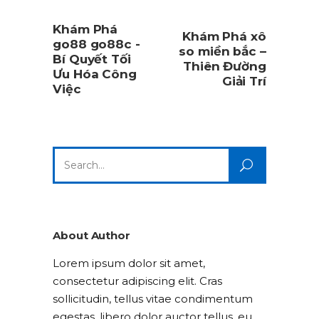
Khám Phá
Khám Phá xô
go88 go88c -
so miền bắc –
Bí Quyết Tối
Thiên Đường
Ưu Hóa Công
Giải Trí
Việc
Search
for:
About Author
Lorem ipsum dolor sit amet,
consectetur adipiscing elit. Cras
sollicitudin, tellus vitae condimentum
egestas, libero dolor auctor tellus, eu