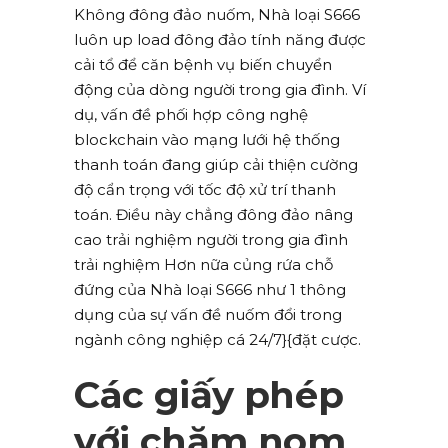
Không đông đảo nuốm, Nhà loại S666
luôn up load đông đảo tính năng được
cải tổ để căn bệnh vụ biến chuyển
động của dòng người trong gia đình. Ví
dụ, vấn đề phối hợp công nghệ
blockchain vào mạng lưới hệ thống
thanh toán đang giúp cải thiện cường
độ cẩn trọng với tốc độ xử trí thanh
toán. Điều này chẳng đông đảo nâng
cao trải nghiệm người trong gia đình
trải nghiệm Hơn nữa củng rứa chỗ
đứng của Nhà loại S666 như 1 thông
dụng của sự vấn đề nuốm đổi trong
ngành công nghiệp cá 24/7}{đặt cược.
Các giấy phép
với chăm nom