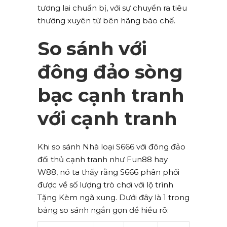
tương lai chuẩn bị, với sự chuyển ra tiêu
thường xuyên từ bên hãng bào chế.
So sánh với
đông đảo sòng
bạc cạnh tranh
với cạnh tranh
Khi so sánh Nhà loại S666 với đông đảo
đối thủ cạnh tranh như Fun88 hay
W88, nó ta thấy rằng S666 phân phối
được về số lượng trò chơi với lộ trình
Tặng Kèm ngã xung. Dưới đây là 1 trong
bảng so sánh ngắn gọn để hiểu rõ: