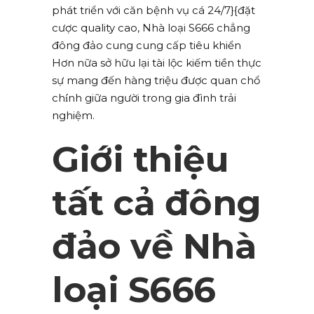
phát triển với căn bệnh vụ cá 24/7}{đặt
cược quality cao, Nhà loại S666 chẳng
đông đảo cung cung cấp tiêu khiển
Hơn nữa sở hữu lại tài lộc kiếm tiền thực
sự mang đến hàng triệu được quan chổ
chính giữa người trong gia đình trải
nghiệm.
Giới thiệu
tất cả đông
đảo về Nhà
loại S666