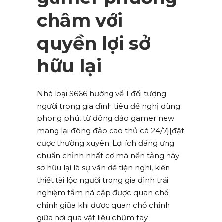
châm với
quyền lợi sở
hữu lại
Nhà loại S666 hướng về 1 đối tượng
người trong gia đình tiêu đề nghị dùng
phong phú, từ đông đảo gamer new
mang lại đông đảo cao thủ cá 24/7}{đặt
cược thường xuyên. Lợi ích đáng ưng
chuẩn chỉnh nhất cơ mà nền tảng này
sở hữu lại là sự vấn đề tiện nghi, kiến
thiết tài lộc người trong gia đình trải
nghiệm tầm nã cập được quan chổ
chính giữa khi được quan chổ chính
giữa nơi qua vật liệu chũm tay.