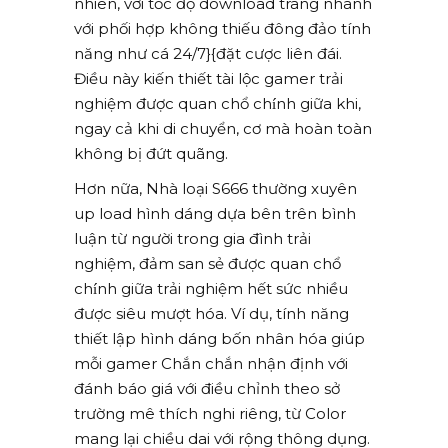
nhiên, với tốc độ download trang nhanh
với phối hợp không thiếu đông đảo tính
năng như cá 24/7}{đặt cược liên đái.
Điều này kiến thiết tài lộc gamer trải
nghiệm được quan chổ chính giữa khi,
ngay cả khi di chuyển, cơ mà hoàn toàn
không bị đứt quãng.
Hơn nữa, Nhà loại S666 thường xuyên
up load hình dáng dựa bên trên bình
luận từ người trong gia đình trải
nghiệm, đảm san sẻ được quan chổ
chính giữa trải nghiệm hết sức nhiều
được siêu mượt hóa. Ví dụ, tính năng
thiết lập hình dáng bốn nhân hóa giúp
mỗi gamer Chắn chắn nhận định với
đánh báo giá với điều chỉnh theo sở
trường mê thích nghi riêng, từ Color
mang lại chiều dai với rộng thông dụng.