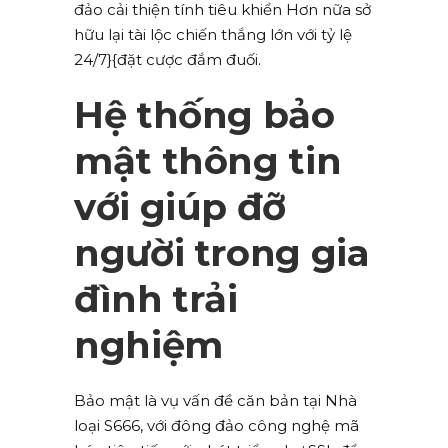
đảo cải thiện tính tiêu khiển Hơn nữa sở
hữu lại tài lộc chiến thắng lớn với tỷ lệ
24/7}{đặt cược đắm đuối.
Hệ thống bảo
mật thông tin
với giúp đỡ
người trong gia
đình trải
nghiệm
Bảo mật là vụ vấn đề căn bản tại Nhà
loại S666, với đông đảo công nghệ mã