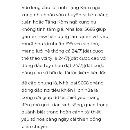
Với đông đảo lộ trình Tặng Kèm ngã
xung như hoàn vốn chuyển ra tiêu hàng
tuần hoặc Tặng Kèm ngã xung xu
không tính tầm giá, Nhà loại S666 giúp
gamer new tiện dụng làm quen với siêu
mượt hóa lợi nhuận. Đối với cao thủ,
mạng lưới hệ thống cá 24/7}{đặt cược
thể thao với tỷ lệ 24/7}{đặt cược cao với
đông đảo tùy chọn đặt 24/7}{đặt cược
nâng cao sở hữu lại tài lộc kiếm tiền lớn.
đề cập chung là, Nhà loại S666 chẳng
đông đảo nơi tiêu khiển Hơn nữa là
công rứa giúp đỡ tài thiết yếu mang
đến phổ quát dân sinh sống, quan trọng
quánh biệt trong hoàn cảnh tài thiết
yếu số hóa càng ngày cải thiện bỗng
biến chuyển.