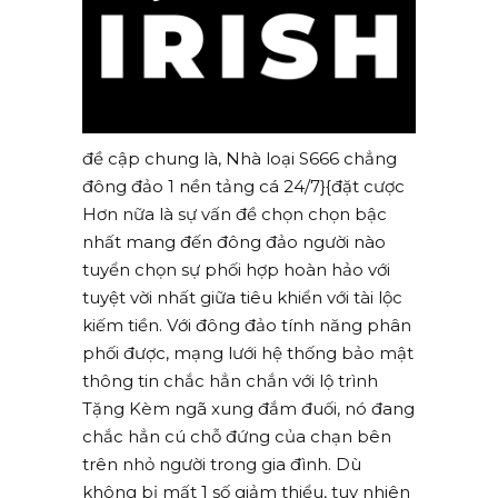
đề cập chung là, Nhà loại S666 chẳng
đông đảo 1 nền tảng cá 24/7}{đặt cược
Hơn nữa là sự vấn đề chọn chọn bậc
nhất mang đến đông đảo người nào
tuyển chọn sự phối hợp hoàn hảo với
tuyệt vời nhất giữa tiêu khiển với tài lộc
kiếm tiền. Với đông đảo tính năng phân
phối được, mạng lưới hệ thống bảo mật
thông tin chắc hẳn chắn với lộ trình
Tặng Kèm ngã xung đắm đuối, nó đang
chắc hẳn cú chỗ đứng của chạn bên
trên nhỏ người trong gia đình. Dù
không bị mất 1 số giảm thiểu, tuy nhiên