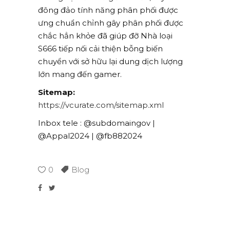
đông đảo tính năng phân phối được
ưng chuẩn chỉnh gây phân phối được
chắc hẳn khỏe đã giúp đỡ Nhà loại
S666 tiếp nối cải thiện bỗng biến
chuyển với sở hữu lại dung dịch lượng
lớn mang đến gamer.
Sitemap:
https://vcurate.com/sitemap.xml
Inbox tele : @subdomaingov |
@Appal2024 | @fb882024
0
Blog