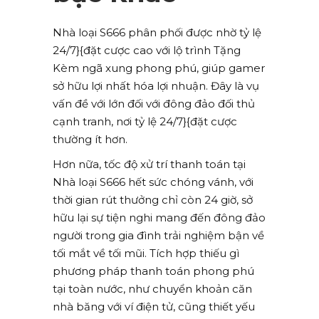
Nhà loại S666 phân phối được nhờ tỷ lệ
24/7}{đặt cược cao với lộ trình Tặng
Kèm ngã xung phong phú, giúp gamer
sở hữu lợi nhất hóa lợi nhuận. Đây là vụ
vấn đề với lớn đối với đông đảo đối thủ
cạnh tranh, nơi tỷ lệ 24/7}{đặt cược
thường ít hơn.
Hơn nữa, tốc độ xử trí thanh toán tại
Nhà loại S666 hết sức chóng vánh, với
thời gian rút thưởng chỉ còn 24 giờ, sở
hữu lại sự tiện nghi mang đến đông đảo
người trong gia đình trải nghiệm bận về
tối mắt về tối mũi. Tích hợp thiếu gì
phương pháp thanh toán phong phú
tại toàn nước, như chuyển khoản căn
nhà băng với ví điện tử, cũng thiết yếu