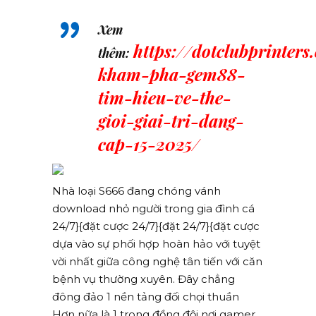
Xem
https://dotclubprinters
thêm:
kham-pha-gem88-
tim-hieu-ve-the-
gioi-giai-tri-dang-
cap-15-2025/
Nhà loại S666 đang chóng vánh
download nhỏ người trong gia đình cá
24/7}{đặt cược 24/7}{đặt 24/7}{đặt cược
dựa vào sự phối hợp hoàn hảo với tuyệt
vời nhất giữa công nghệ tân tiến với căn
bệnh vụ thường xuyên. Đây chẳng
đông đảo 1 nền tảng đối chọi thuần
Hơn nữa là 1 trong đồng đội nơi gamer