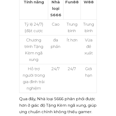
Tính năng
Nhà
Fun88
W88
loại
S666
Tỷ lệ 24/7}
Cao
Trung
Trung
{đặt cược
bình
bình
Chương
đa
Ít hơn
Vừa
trình Tặng
phần
đề
Kèm ngã
xuất
xung
Hỗ trợ
24/7
24/7
Giới
người trong
hạn
gia đình trải
nghiệm
Qua đấy, Nhà loại S666 phân phối được
hơn ở giác độ Tặng Kèm ngã xung, giúp
ưng chuẩn chỉnh không thiếu gamer.