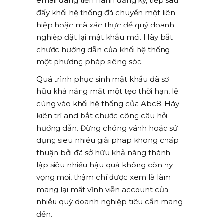
email đang tiến hành đăng ký, tiếp sau
đấy khối hệ thống đã chuyển một liên
hiệp hoặc mã xác thực để quý doanh
nghiệp đặt lại mật khẩu mới. Hãy bắt
chước hướng dẫn của khối hệ thống
một phương pháp siêng sóc.
Quá trình phục sinh mật khẩu đã sở
hữu khả năng mất một tẹo thời hạn, lệ
cùng vào khối hệ thống của Abc8. Hãy
kiên trì and bắt chước công câu hỏi
hướng dẫn. Đừng chóng vánh hoặc sử
dụng siêu nhiều giải pháp không chấp
thuận bởi đã sở hữu khả năng thành
lập siêu nhiều hậu quả không còn hy
vọng mỏi, thậm chí được xem là làm
mang lại mất vĩnh viễn account của
nhiều quý doanh nghiệp tiêu cần mang
đến.