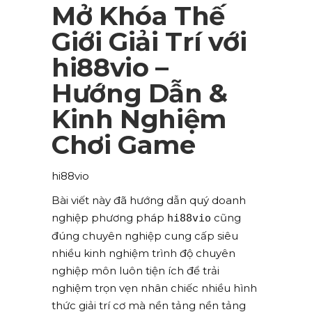
Mở Khóa Thế
Giới Giải Trí với
hi88vio –
Hướng Dẫn &
Kinh Nghiệm
Chơi Game
hi88vio
Bài viết này đã hướng dẫn quý doanh
nghiệp phương pháp
cũng
hi88vio
đúng chuyên nghiệp cung cấp siêu
nhiều kinh nghiệm trình độ chuyên
nghiệp môn luôn tiện ích để trải
nghiệm trọn vẹn nhân chiếc nhiều hình
thức giải trí cơ mà nền tảng nền tảng