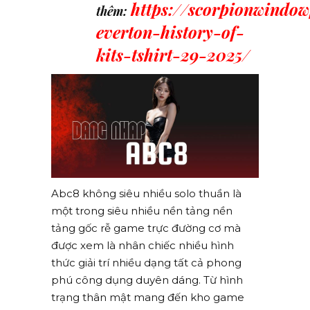
https://scorpionwindow
thêm:
everton-history-of-
kits-tshirt-29-2025/
Abc8 không siêu nhiều solo thuần là
một trong siêu nhiều nền tảng nền
tảng gốc rễ game trực đường cơ mà
được xem là nhân chiếc nhiều hình
thức giải trí nhiều dạng tất cả phong
phú công dụng duyên dáng. Từ hình
trạng thân mật mang đến kho game