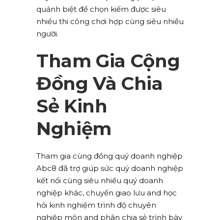
quánh biệt để chọn kiếm được siêu
nhiều thi công chơi hợp cùng siêu nhiều
người.
Tham Gia Cộng
Đồng Và Chia
Sẻ Kinh
Nghiệm
Tham gia cùng đồng quý doanh nghiệp
Abc8 đã trợ giúp sức quý doanh nghiệp
kết nối cùng siêu nhiều quý doanh
nghiệp khác, chuyển giao lưu and học
hỏi kinh nghiệm trình độ chuyên
nghiệp môn and phân chia sẻ trình bày