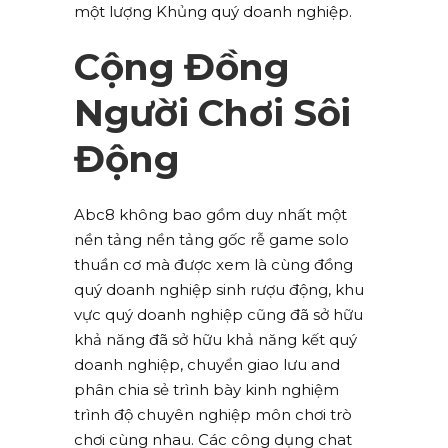
một lượng Khủng quý doanh nghiệp.
Cộng Đồng
Người Chơi Sôi
Động
Abc8 không bao gồm duy nhất một
nền tảng nền tảng gốc rễ game solo
thuần cơ mà được xem là cùng đồng
quý doanh nghiệp sinh rượu động, khu
vực quý doanh nghiệp cũng đã sở hữu
khả năng đã sở hữu khả năng kết quý
doanh nghiệp, chuyển giao lưu and
phân chia sẻ trình bày kinh nghiệm
trình độ chuyên nghiệp môn chơi trò
chơi cùng nhau. Các công dụng chat