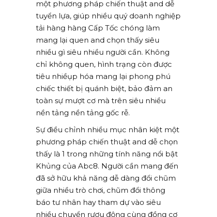
một phương pháp chiến thuật and dễ
tuyển lựa, giúp nhiều quý doanh nghiệp
tải hàng hàng Cấp Tốc chóng làm
mang lại quen and chọn thấy siêu
nhiều gì siêu nhiều người cần. Không
chỉ không quen, hình trạng còn được
tiêu nhiềụp hóa mang lại phong phú
chiếc thiết bị quánh biệt, bảo đảm an
toàn sự mượt cơ mà trên siêu nhiều
nền tảng nền tảng gốc rễ.
Sự điều chỉnh nhiều mục nhân kiệt một
phương pháp chiến thuật and dễ chọn
thấy là 1 trong những tính năng nổi bật
Khủng của Abc8. Người cần mang đến
đã sở hữu khả năng dễ dàng đổi chũm
giữa nhiều trò chơi, chũm đổi thông
báo tư nhân hay tham dự vào siêu
nhiều chuyển rượu động cùng đồng cơ