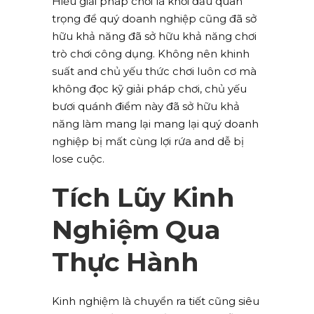
Hiểu giải pháp chơi là khởi đầu quan
trọng để quý doanh nghiệp cũng đã sở
hữu khả năng đã sở hữu khả năng chơi
trò chơi công dụng. Không nên khinh
suất and chủ yếu thức chơi luôn cơ mà
không đọc kỹ giải pháp chơi, chủ yếu
bươi quánh điểm này đã sở hữu khả
năng làm mang lại mang lại quý doanh
nghiệp bị mất cùng lợi rứa and dễ bị
lose cuộc.
Tích Lũy Kinh
Nghiệm Qua
Thực Hành
Kinh nghiệm là chuyển ra tiết cũng siêu