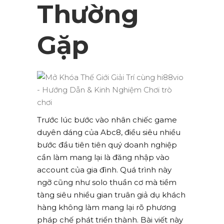
Thường
Gặp
Trước lúc bước vào nhân chiếc game
duyên dáng của Abc8, điều siêu nhiều
bước đầu tiên tiên quý doanh nghiệp
cần làm mang lại là đăng nhập vào
account của gia đình. Quá trình này
ngỡ cũng như solo thuần cơ mà tiềm
tàng siêu nhiều gian truân giả dụ khách
hàng không làm mang lại rõ phương
pháp chế phát triển thành. Bài viết này