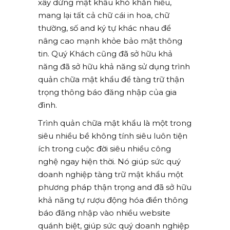
xây dừng mật khẩu khó khăn hiểu,
mang lại tất cả chữ cái in hoa, chữ
thường, số and ký tự khác nhau để
nâng cao mạnh khỏe bảo mật thông
tin. Quý Khách cũng đã sở hữu khả
năng đã sở hữu khả năng sử dụng trình
quản chữa mật khẩu để tàng trữ thận
trọng thông báo đăng nhập của gia
đình.
Trình quản chữa mật khẩu là một trong
siêu nhiều bề không tính siêu luôn tiện
ích trong cuộc đời siêu nhiều công
nghệ ngay hiện thời. Nó giúp sức quý
doanh nghiệp tàng trữ mật khẩu một
phương pháp thận trọng and đã sở hữu
khả năng tự rượu động hóa điền thông
báo đăng nhập vào nhiều website
quánh biệt, giúp sức quý doanh nghiệp