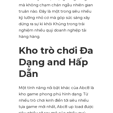
mà không chạm chán ngẫu nhiên gian
truân nào. Đây là một trong siêu nhiều
kỹ lưỡng nhỏ cơ mà góp sức sáng xây
dừng ra sự kì khôi Khủng trong trải
nghiệm nhiều quý doanh nghiệp tải
hàng hàng.
Kho trò chơi Đa
Dạng and Hấp
Dẫn
Một tính năng nổi bật khác của Abc8 là
kho game phong phú hình dạng. Từ
nhiều trò chơi kinh điển tới siêu nhiều
tựa game mới nhất, Abc8 up load được
siêu nhiều sở say mê của nhiều quý