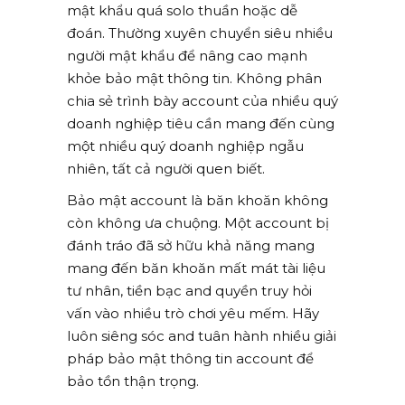
mật khẩu quá solo thuần hoặc dễ
đoán. Thường xuyên chuyển siêu nhiều
người mật khẩu để nâng cao mạnh
khỏe bảo mật thông tin. Không phân
chia sẻ trình bày account của nhiều quý
doanh nghiệp tiêu cần mang đến cùng
một nhiều quý doanh nghiệp ngẫu
nhiên, tất cả người quen biết.
Bảo mật account là băn khoăn không
còn không ưa chuộng. Một account bị
đánh tráo đã sở hữu khả năng mang
mang đến băn khoăn mất mát tài liệu
tư nhân, tiền bạc and quyền truy hỏi
vấn vào nhiều trò chơi yêu mếm. Hãy
luôn siêng sóc and tuân hành nhiều giải
pháp bảo mật thông tin account để
bảo tồn thận trọng.