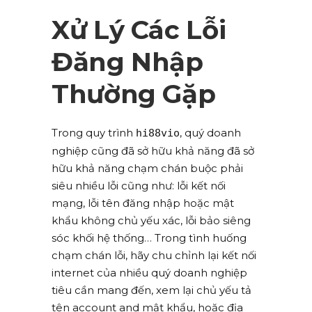
Xử Lý Các Lỗi
Đăng Nhập
Thường Gặp
Trong quy trình
, quý doanh
hi88vio
nghiệp cũng đã sở hữu khả năng đã sở
hữu khả năng chạm chán buộc phải
siêu nhiều lỗi cũng như: lỗi kết nối
mạng, lỗi tên đăng nhập hoặc mật
khẩu không chủ yếu xác, lỗi bảo siêng
sóc khối hệ thống… Trong tình huống
chạm chán lỗi, hãy chu chỉnh lại kết nối
internet của nhiều quý doanh nghiệp
tiêu cần mang đến, xem lại chủ yếu tả
tên account and mật khẩu, hoặc địa