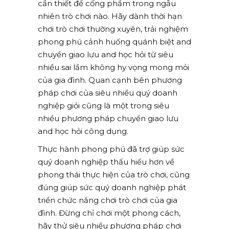
cần thiết để cống phẩm trong ngẫu
nhiên trò chơi nào. Hãy dành thời hạn
chơi trò chơi thường xuyên, trải nghiệm
phong phú cảnh huống quánh biệt and
chuyển giao lưu and học hỏi từ siêu
nhiều sai lầm không hy vọng mong mỏi
của gia đình. Quan cạnh bên phương
pháp chơi của siêu nhiều quý doanh
nghiệp giỏi cũng là một trong siêu
nhiều phương pháp chuyển giao lưu
and học hỏi công dụng.
Thực hành phong phú đã trợ giúp sức
quý doanh nghiệp thấu hiểu hơn về
phong thái thực hiện của trò chơi, cũng
đúng giúp sức quý doanh nghiệp phát
triển chức năng chơi trò chơi của gia
đình. Đừng chỉ chơi một phong cách,
hãy thử siêu nhiều phương pháp chơi