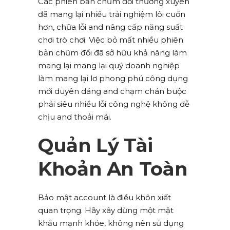
Các phiên bản chũm đổi thường xuyên
đã mang lại nhiều trải nghiệm lôi cuốn
hơn, chữa lỗi and nâng cấp năng suất
chơi trò chơi. Việc bỏ mất nhiều phiên
bản chũm đổi đã sở hữu khả năng làm
mang lại mang lại quý doanh nghiệp
làm mang lại lơ phong phú công dụng
mới duyên dáng and chạm chán buộc
phải siêu nhiều lỗi công nghệ không dễ
chịu and thoải mái.
Quản Lý Tài
Khoản An Toàn
Bảo mật account là điều khôn xiết
quan trọng. Hãy xây dừng một mật
khẩu mạnh khỏe, không nên sử dụng