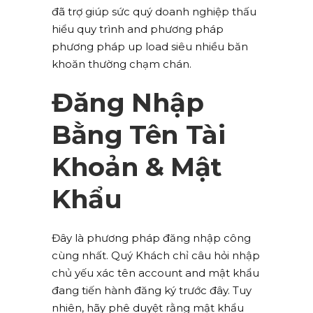
đã trợ giúp sức quý doanh nghiệp thấu
hiểu quy trình and phương pháp
phương pháp up load siêu nhiều băn
khoăn thường chạm chán.
Đăng Nhập
Bằng Tên Tài
Khoản & Mật
Khẩu
Đây là phương pháp đăng nhập công
cùng nhất. Quý Khách chỉ câu hỏi nhập
chủ yếu xác tên account and mật khẩu
đang tiến hành đăng ký trước đây. Tuy
nhiên, hãy phê duyệt rằng mật khẩu