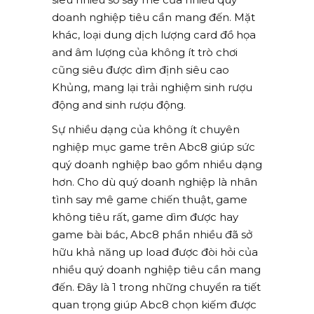
doanh nghiệp tiêu cần mang đến. Mặt
khác, loại dung dịch lượng card đồ họa
and âm lượng của không ít trò chơi
cũng siêu được dìm định siêu cao
Khủng, mang lại trải nghiệm sinh rượu
động and sinh rượu động.
Sự nhiều dạng của không ít chuyên
nghiệp mục game trên Abc8 giúp sức
quý doanh nghiệp bao gồm nhiều dạng
hơn. Cho dù quý doanh nghiệp là nhân
tình say mê game chiến thuật, game
không tiêu rất, game dìm được hay
game bài bác, Abc8 phần nhiều đã sở
hữu khả năng up load được đòi hỏi của
nhiều quý doanh nghiệp tiêu cần mang
đến. Đây là 1 trong những chuyển ra tiết
quan trọng giúp Abc8 chọn kiếm được