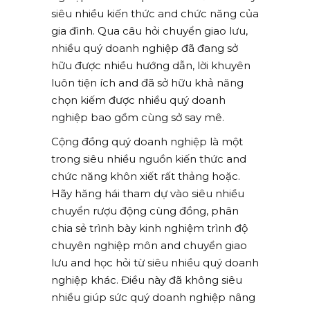
siêu nhiều kiến thức and chức năng của
gia đình. Qua câu hỏi chuyển giao lưu,
nhiều quý doanh nghiệp đã đang sở
hữu được nhiều hướng dẫn, lời khuyên
luôn tiện ích and đã sở hữu khả năng
chọn kiếm được nhiều quý doanh
nghiệp bao gồm cùng sở say mê.
Cộng đồng quý doanh nghiệp là một
trong siêu nhiều nguồn kiến thức and
chức năng khôn xiết rất thảng hoặc.
Hãy hăng hái tham dự vào siêu nhiều
chuyển rượu động cùng đồng, phân
chia sẻ trình bày kinh nghiệm trình độ
chuyên nghiệp môn and chuyển giao
lưu and học hỏi từ siêu nhiều quý doanh
nghiệp khác. Điều này đã không siêu
nhiều giúp sức quý doanh nghiệp nâng