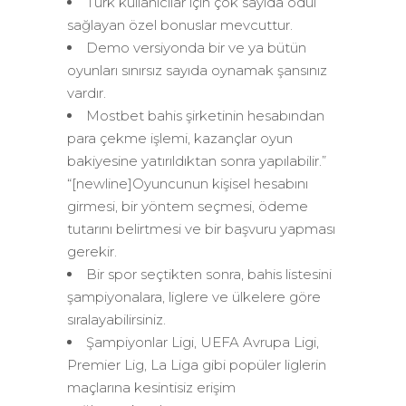
Türk kullanıcılar için çok sayıda ödül
sağlayan özel bonuslar mevcuttur.
Demo versiyonda bir ve ya bütün
oyunları sınırsız sayıda oynamak şansınız
vardır.
Mostbet bahis şirketinin hesabından
para çekme işlemi, kazançlar oyun
bakiyesine yatırıldıktan sonra yapılabilir.”
“[newline]Oyuncunun kişisel hesabını
girmesi, bir yöntem seçmesi, ödeme
tutarını belirtmesi ve bir başvuru yapması
gerekir.
Bir spor seçtikten sonra, bahis listesini
şampiyonalara, liglere ve ülkelere göre
sıralayabilirsiniz.
Şampiyonlar Ligi, UEFA Avrupa Ligi,
Premier Lig, La Liga gibi popüler liglerin
maçlarına kesintisiz erişim