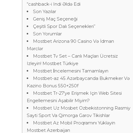
“cashback-i Indi Əldə Edi
Son Yazılar
Geniş Maç Seçeneği
Çeşitli Spor Dalı Seçenekleri”
Son Yorumlar
Mostbet Arizona 90 Casino Və İdman
Mərclər
Mostbet Tv Set – Canlı Maçları Ücretsiz
Izleyin! Mostbet Türkiye
Mostbet İncelemesini Tamamlayın
Mostbet-az 45 Azərbaycanda Bukmeker Və
Kazino Bonus 550+250f
Mostbet Tr-27′ye Erişmek Için Web Sitesi
Engellemesini Aşabilir Miyim?
Mostbet Uz Mosbet Ozbekistonning Rasmiy
Sayti Sport Va Qimorga Garov Tikishlar
Mostbet Az Mobil Proqramını Yükləyin
Mostbet Azerbaijan