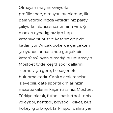
Olmayan maçları veriyorlar
profillerinde, olmayan oranlardan, ilk
para yatırdığınızda yatırdığınız parayı
çalıyorlar. Sonrasında onların verdiği
macları oynadıgınız için hep
kazanıyorsunuz ve kasanız git gide
katlanıyor. Ancak pokerde gerçekten
iyi oyuncular haricinde gerçek bir
kazan? sa?layan olmadığını unutmayın.
Mostbet tv’de, çeşitli spor dallarını
izlemek için geniş bir seçenek
bulunmaktadır. Canlı olarak maçları
izleyebilir, gaté spor takımlarınızın
müsabakalarını kaçırmazsınız. Mostbet
Türkiye olarak, futbol, basketbol, tenis,
voleybol, ​​hentbol, ​​beyzbol, ​​kriket, ​​buz
hokeyi gibi birçok farklı spor dalına yer