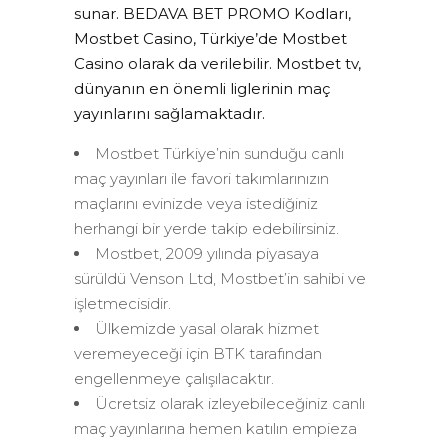
sunar. BEDAVA BET PROMO Kodları,
Mostbet Casino, Türkiye’de Mostbet
Casino olarak da verilebilir. Mostbet tv,
dünyanın en önemli liglerinin maç
yayınlarını sağlamaktadır.
Mostbet Türkiye’nin sunduğu canlı
maç yayınları ile favori takımlarınızın
maçlarını evinizde veya istediğiniz
herhangi bir yerde takip edebilirsiniz.
Mostbet, 2009 yılında piyasaya
sürüldü Venson Ltd, Mostbet’in sahibi ve
işletmecisidir.
Ülkemizde yasal olarak hizmet
veremeyeceği için BTK tarafından
engellenmeye çalışılacaktır.
Ücretsiz olarak izleyebileceğiniz canlı
maç yayınlarına hemen katılın empieza