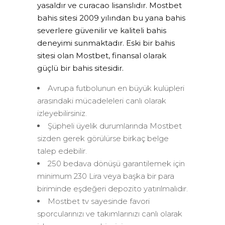
yasaldır ve curacao lisanslıdır. Mostbet
bahis sitesi 2009 yılından bu yana bahis
severlere güvenilir ve kaliteli bahis
deneyimi sunmaktadır. Eski bir bahis
sitesi olan Mostbet, finansal olarak
güçlü bir bahis sitesidir.
Avrupa futbolunun en büyük kulüpleri
arasındaki mücadeleleri canlı olarak
izleyebilirsiniz.
Şüpheli üyelik durumlarında Mostbet
sizden gerek görülürse birkaç belge
talep edebilir.
250 bedava dönüşü garantilemek için
minimum 230 Lira veya başka bir para
biriminde eşdeğeri depozito yatırılmalıdır.
Mostbet tv sayesinde favori
sporcularınızı ve takımlarınızı canlı olarak