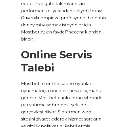
edebilir ve gaté takımlarınızın
performansını yakından izleyebilirsiniz.
Güvenilir empieza profesyonel bir bahis
deneyimi yaşamak isteyenler için
Mostbet tv, en faydal? seçeneklerden
biridir.
Online Servis
Talebi
Mostbet’te online casino oyunları
oynamak için önce bir hesap açmanız
gerekir. Mostbet canlı casino sitesinde
pra yatırma sobre best şekilde
gerçekleştiriliyor. Sloterman web
sitesini ziyaret ederek hizmet şartlarını
ve gizlilik politikasını kabul etmiş