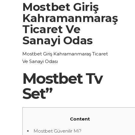
Mostbet Giriş
Kahramanmaraş
Ticaret Ve
Sanayi Odas
Mostbet Giriş Kahramanmaraş Ticaret
Ve Sanayi Odası
Mostbet Tv
Set”
Content
Mostbet Güvenilir Mi?