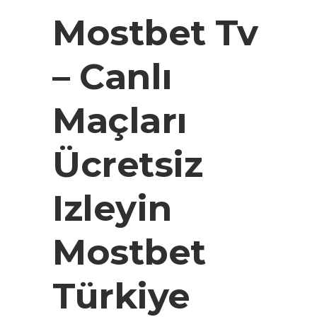
Mostbet Tv
– Canlı
Maçları
Ücretsiz
Izleyin
Mostbet
Türkiye