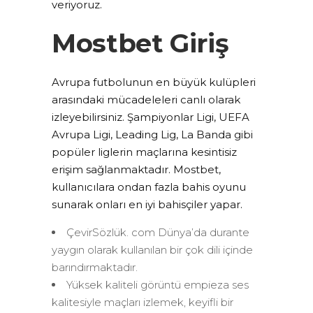
veriyoruz.
Mostbet Giriş
Avrupa futbolunun en büyük kulüpleri
arasındaki mücadeleleri canlı olarak
izleyebilirsiniz. Şampiyonlar Ligi, UEFA
Avrupa Ligi, Leading Lig, La Banda gibi
popüler liglerin maçlarına kesintisiz
erişim sağlanmaktadır. Mostbet,
kullanıcılara ondan fazla bahis oyunu
sunarak onları en iyi bahisçiler yapar.
ÇevirSözlük. com Dünya’da durante
yaygın olarak kullanılan bir çok dili içinde
barındırmaktadır.
Yüksek kaliteli görüntü empieza ses
kalitesiyle maçları izlemek, keyifli bir