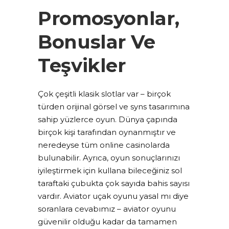
Promosyonlar,
Bonuslar Ve
Teşvikler
Çok çeşitli klasik slotlar var – birçok
türden orijinal görsel ve syns tasarımına
sahip yüzlerce oyun. Dünya çapında
birçok kişi tarafından oynanmıştır ve
neredeyse tüm online casinolarda
bulunabilir. Ayrıca, oyun sonuçlarınızı
iyileştirmek için kullana bileceğiniz sol
taraftaki çubukta çok sayıda bahis sayısı
vardır. Aviator uçak oyunu yasal mı diye
soranlara cevabımız – aviator oyunu
güvenilir olduğu kadar da tamamen