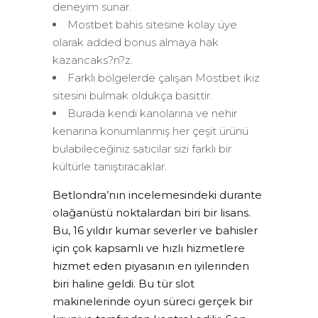
deneyim sunar.
Mostbet bahis sitesine kolay üye
olarak added bonus almaya hak
kazancaks?n?z.
Farklı bölgelerde çalışan Mostbet ikiz
sitesini bulmak oldukça basittir.
Burada kendi kanolarına ve nehir
kenarına konumlanmış her çeşit ürünü
bulabileceğiniz satıcılar sizi farklı bir
kültürle tanıştıracaklar.
Betlondra’nın incelemesindeki durante
olağanüstü noktalardan biri bir lisans.
Bu, 16 yıldır kumar severler ve bahisler
için çok kapsamlı ve hızlı hizmetlere
hizmet eden piyasanın en iyilerinden
biri haline geldi. Bu tür slot
makinelerinde oyun süreci gerçek bir