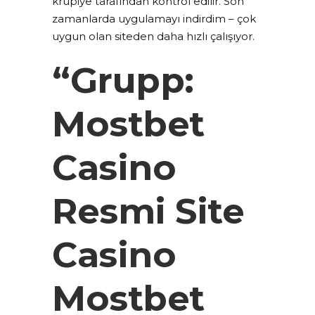
krupiye tarafından kontrol edilir. Son
zamanlarda uygulamayı indirdim – çok
uygun olan siteden daha hızlı çalışıyor.
“Grupp:
Mostbet
Casino
Resmi Site
Casino
Mostbet