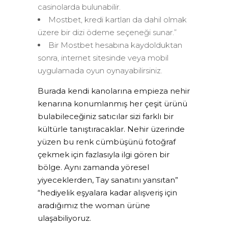
casinolarda bulunabilir.
Mostbet, kredi kartları da dahil olmak
üzere bir dizi ödeme seçeneği sunar.”
Bir Mostbet hesabına kaydolduktan
sonra, internet sitesinde veya mobil
uygulamada oyun oynayabilirsiniz.
Burada kendi kanolarına empieza nehir
kenarına konumlanmış her çeşit ürünü
bulabileceğiniz satıcılar sizi farklı bir
kültürle tanıştıracaklar. Nehir üzerinde
yüzen bu renk cümbüşünü fotoğraf
çekmek için fazlasıyla ilgi gören bir
bölge. Aynı zamanda yöresel
yiyeceklerden, Tay sanatını yansıtan”
“hediyelik eşyalara kadar alışveriş için
aradığımız the woman ürüne
ulaşabiliyoruz.