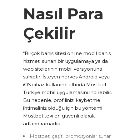
Nasıl Para
Çekilir
“Birçok bahis sitesi online mobil bahis
hizmeti sunan bir uygulamaya ya da
web sitelerinin mobil versiyonuna
sahiptir. İsteyen herkes Android veya
iOS cihaz kullanımı altında Mostbet
Türkiye mobil uygulamasını indirebilir.
Bu nedenle, profilinizi kaybetme
ihtimaliniz olduğu için bu yöntemi
Mostbet’teki en güvenli olarak
adlandıramadık.
Mostbet, çeşitli promosyonlar sunar