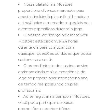
Nossa plataforma Mostbet
proporciona diversos mercados para
apostas, incluindo placar final, handicap,
acima/abaixo e mercados especiais para
eventos específicos durante o jogo.
O pessoal de serviço ao cliente weil
Mostbet está disponível 24 horas
durante dia para to ajudar com
quaisquer questões ou dudas que possa
sostenerse a sentir.
O procedimiento de cassino ao vivo
aprimora ainda mais a experiência de
jogo ao proporcionar interação no ano
de tempo real possuindo crupiês
profissionais.
Ao se registrar na trampolín Mostbet,
você pode participar de várias
promoções e receber bônus.