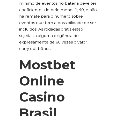
mínimo de eventos no bateria deve ter
coeficientes de pelo menos 1, 40, e não
há remate para o número sobre
eventos que tem a possibilidade de ser
incluídos. As rodadas grátis estão
sujeitas a alguma exigência de
expresamente de 60 vezes o valor
carry out bônus.
Mostbet
Online
Casino
Brasil