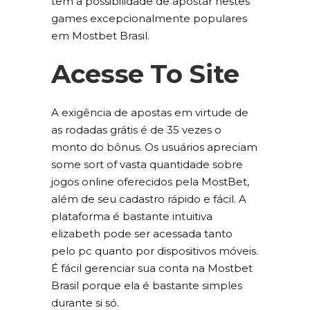
tem a possibilidade de apostar nestes
games excepcionalmente populares
em Mostbet Brasil.
Acesse To Site
A exigência de apostas em virtude de
as rodadas grátis é de 35 vezes o
monto do bônus. Os usuários apreciam
some sort of vasta quantidade sobre
jogos online oferecidos pela MostBet,
além de seu cadastro rápido e fácil. A
plataforma é bastante intuitiva
elizabeth pode ser acessada tanto
pelo pc quanto por dispositivos móveis.
É fácil gerenciar sua conta na Mostbet
Brasil porque ela é bastante simples
durante si só.