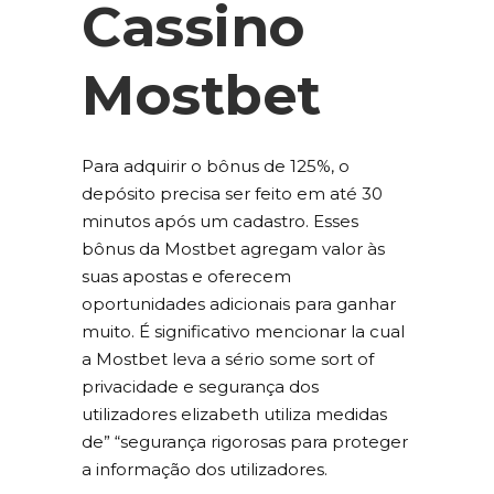
Cassino
Mostbet
Para adquirir o bônus de 125%, o
depósito precisa ser feito em até 30
minutos após um cadastro. Esses
bônus da Mostbet agregam valor às
suas apostas e oferecem
oportunidades adicionais para ganhar
muito. É significativo mencionar la cual
a Mostbet leva a sério some sort of
privacidade e segurança dos
utilizadores elizabeth utiliza medidas
de” “segurança rigorosas para proteger
a informação dos utilizadores.