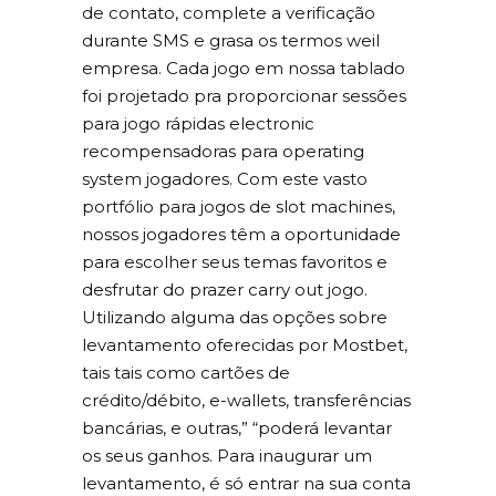
de contato, complete a verificação
durante SMS e grasa os termos weil
empresa. Cada jogo em nossa tablado
foi projetado pra proporcionar sessões
para jogo rápidas electronic
recompensadoras para operating
system jogadores. Com este vasto
portfólio para jogos de slot machines,
nossos jogadores têm a oportunidade
para escolher seus temas favoritos e
desfrutar do prazer carry out jogo.
Utilizando alguma das opções sobre
levantamento oferecidas por Mostbet,
tais tais como cartões de
crédito/débito, e-wallets, transferências
bancárias, e outras,” “poderá levantar
os seus ganhos. Para inaugurar um
levantamento, é só entrar na sua conta