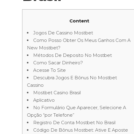
Content
Jogos De Cassino Mostbet
Como Posso Obter Os Meus Ganhos Com A
New Mostbet?
Métodos De Deposito No Mostbet
Como Sacar Dinheiro?
Acesse To Site
Descubra Jogos E Bônus No Mostbet
Cassino
Mostbet Casino Brasil
Aplicativo
No Formulário Que Aparecer, Selecione A
Opção “por Telefone”
Registro De Conta Mostbet No Brasil
Código De Bônus Mostbet: Ative E Aposte