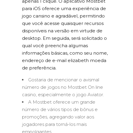
apenas 1 clique. O aplicativo Mostbet
para iOS oferece uma experiência de
jogo cansino e agradável, permitindo
que você acesse quaisquer recursos
disponíveis na versão em virtude de
desktop. Em seguida, será solicitado o
qual você preencha algumas
informações básicas, como seu nome,
endereço de e-mail elizabeth moeda
de preferência.
Gostaria de mencionar o avismal
número de jogos no Mostbet On line
casino, especialmente o jogo Aviator.
A Mostbet oferece um grande
número de vários tipos de bônus e
promoções, agregando valor aos
jogadores para torná-los mais
empolgantes.