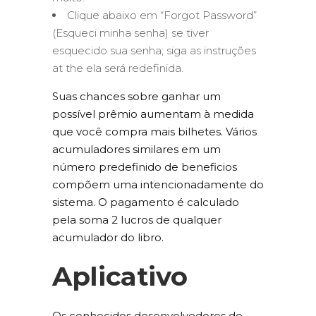
Clique abaixo em “Forgot Password”
(Esqueci minha senha) se tiver
esquecido sua senha; siga as instruções
at the ela será redefinida.
Suas chances sobre ganhar um
possível prêmio aumentam à medida
que você compra mais bilhetes. Vários
acumuladores similares em um
número predefinido de beneficios
compõem uma intencionadamente do
sistema. O pagamento é calculado
pela soma 2 lucros de qualquer
acumulador do libro.
Aplicativo
Os conhecidos desenvolvedores de