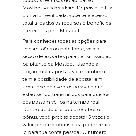
todos os recursos do aplicativo
Mostbet País brasileiro. Depois que tua
conta for verificada, você terá acesso
total a los dos os recursos e benefícios
oferecidos pelo Mostbet.
Para conhecer todas as opções para
transmissões ao palpitante, veja a
seção de esportes para transmissão ao
palpitante da Mostbet. Usando a
opção multi-apostas, você também
tem a possibilidade de apostar em
uma série de eventos ao vivo o qual
estão sendo transmitidos para que los
dos possam vê-los na tempo real.
Dentro de 30 dias após receber o
bônus, você precisa apostar 5 vezes o
valor perform bônus para poder retirá-
lo para tua conta pessoal. O número