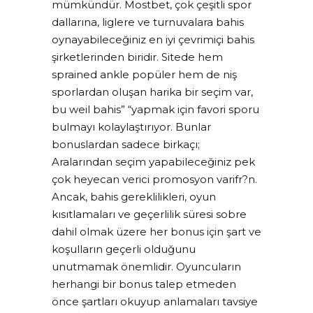
mümkündür. Mostbet, çok çeşitli spor
dallarına, liglere ve turnuvalara bahis
oynayabileceğiniz en iyi çevrimiçi bahis
şirketlerinden biridir. Sitede hem
sprained ankle popüler hem de niş
sporlardan oluşan harika bir seçim var,
bu weil bahis” “yapmak için favori sporu
bulmayı kolaylaştırıyor. Bunlar
bonuslardan sadece birkaçı;
Aralarından seçim yapabileceğiniz pek
çok heyecan verici promosyon varifr?n.
Ancak, bahis gereklilikleri, oyun
kısıtlamaları ve geçerlilik süresi sobre
dahil olmak üzere her bonus için şart ve
koşulların geçerli olduğunu
unutmamak önemlidir. Oyuncuların
herhangi bir bonus talep etmeden
önce şartları okuyup anlamaları tavsiye