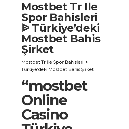
Mostbet Tr Ile
Spor Bahisleri
ᐉ Türkiye’deki
Mostbet Bahis
Şirket
Mostbet Tr Ile Spor Bahisleri ᐉ
Türkiye’deki Mostbet Bahis Şirketi
“mostbet
Online
Casino
Türkiye ️