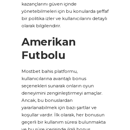
kazançlarını güven içinde
yönetebilmeleri için bu konularda şeffaf
bir politika izler ve kullanıcılarını detaylı
olarak bilgilendirir.
Amerikan
Futbolu
Mostbet bahis platformu,
kullanıcılarına avantajlı bonus
seçenekleri sunarak onların oyun
deneyimini zenginleştirmeyi amaçlar.
Ancak, bu bonuslardan
yararlanabilmek için bazı şartlar ve
koşullar vardır. İlk olarak, her bonusun
geçerli bir kullanım süresi bulunmakta
ve bu süre içerisinde ilgili bonus