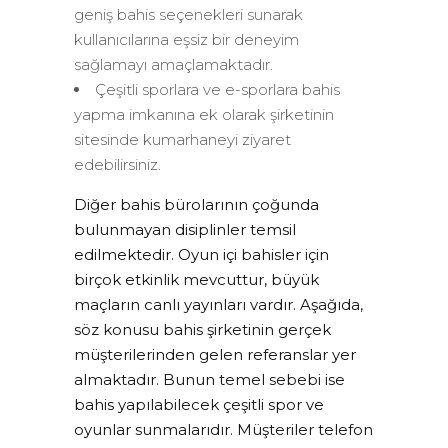
geniş bahis seçenekleri sunarak
kullanıcılarına eşsiz bir deneyim
sağlamayı amaçlamaktadır.
Çeşitli sporlara ve e-sporlara bahis
yapma imkanına ek olarak şirketinin
sitesinde kumarhaneyi ziyaret
edebilirsiniz.
Diğer bahis bürolarının çoğunda
bulunmayan disiplinler temsil
edilmektedir. Oyun içi bahisler için
birçok etkinlik mevcuttur, büyük
maçların canlı yayınları vardır. Aşağıda,
söz konusu bahis şirketinin gerçek
müşterilerinden gelen referanslar yer
almaktadır. Bunun temel sebebi ise
bahis yapılabilecek çeşitli spor ve
oyunlar sunmalarıdır. Müşteriler telefon