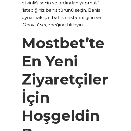
etkinliği seçin ve ardından yapmak”
“istediğiniz bahis türünü seçin. Bahis
oynamak için bahis miktarını girin ve
‘Onayla’ seçeneğine tıklayın.
Mostbet’te
En Yeni
Ziyaretçiler
İçin
Hoşgeldin