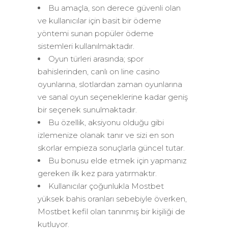
Bu amaçla, son derece güvenli olan
ve kullanıcılar için basit bir ödeme
yöntemi sunan popüler ödeme
sistemleri kullanılmaktadır.
Oyun türleri arasında; spor
bahislerinden, canlı on line casino
oyunlarına, slotlardan zaman oyunlarına
ve sanal oyun seçeneklerine kadar geniş
bir seçenek sunulmaktadır.
Bu özellik, aksiyonu olduğu gibi
izlemenize olanak tanır ve sizi en son
skorlar empieza sonuçlarla güncel tutar.
Bu bonusu elde etmek için yapmanız
gereken ilk kez para yatırmaktır.
Kullanıcılar çoğunlukla Mostbet
yüksek bahis oranları sebebiyle överken,
Mostbet kefil olan tanınmış bir kişiliği de
kutluyor.