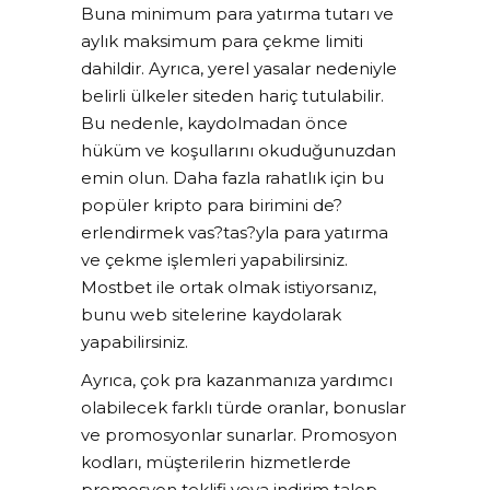
Buna minimum para yatırma tutarı ve
aylık maksimum para çekme limiti
dahildir. Ayrıca, yerel yasalar nedeniyle
belirli ülkeler siteden hariç tutulabilir.
Bu nedenle, kaydolmadan önce
hüküm ve koşullarını okuduğunuzdan
emin olun. Daha fazla rahatlık için bu
popüler kripto para birimini de?
erlendirmek vas?tas?yla para yatırma
ve çekme işlemleri yapabilirsiniz.
Mostbet ile ortak olmak istiyorsanız,
bunu web sitelerine kaydolarak
yapabilirsiniz.
Ayrıca, çok pra kazanmanıza yardımcı
olabilecek farklı türde oranlar, bonuslar
ve promosyonlar sunarlar. Promosyon
kodları, müşterilerin hizmetlerde
promosyon teklifi veya indirim talep