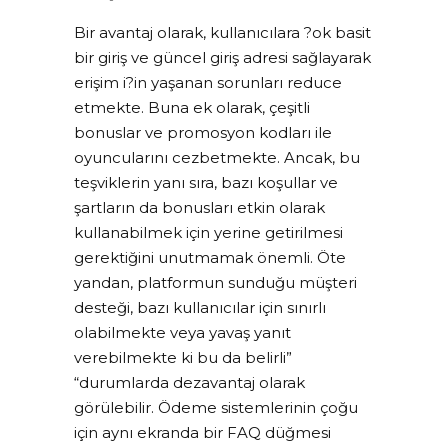
Bir avantaj olarak, kullanıcılara ?ok basit
bir giriş ve güncel giriş adresi sağlayarak
erişim i?in yaşanan sorunları reduce
etmekte. Buna ek olarak, çeşitli
bonuslar ve promosyon kodları ile
oyuncularını cezbetmekte. Ancak, bu
teşviklerin yanı sıra, bazı koşullar ve
şartların da bonusları etkin olarak
kullanabilmek için yerine getirilmesi
gerektiğini unutmamak önemli. Öte
yandan, platformun sunduğu müşteri
desteği, bazı kullanıcılar için sınırlı
olabilmekte veya yavaş yanıt
verebilmekte ki bu da belirli”
“durumlarda dezavantaj olarak
görülebilir. Ödeme sistemlerinin çoğu
için aynı ekranda bir FAQ düğmesi