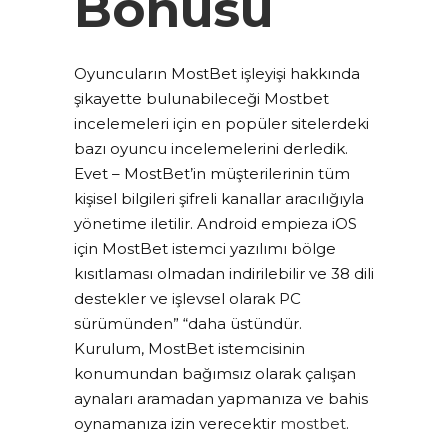
Bonusu
Oyuncuların MostBet işleyişi hakkında
şikayette bulunabileceği Mostbet
incelemeleri için en popüler sitelerdeki
bazı oyuncu incelemelerini derledik.
Evet – MostBet’in müşterilerinin tüm
kişisel bilgileri şifreli kanallar aracılığıyla
yönetime iletilir. Android empieza iOS
için MostBet istemci yazılımı bölge
kısıtlaması olmadan indirilebilir ve 38 dili
destekler ve işlevsel olarak PC
sürümünden” “daha üstündür.
Kurulum, MostBet istemcisinin
konumundan bağımsız olarak çalışan
aynaları aramadan yapmanıza ve bahis
oynamanıza izin verecektir
mostbet
.