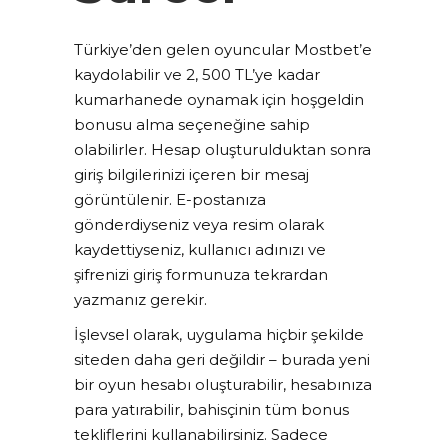
Türkiye’den gelen oyuncular Mostbet’e
kaydolabilir ve 2, 500 TL’ye kadar
kumarhanede oynamak için hoşgeldin
bonusu alma seçeneğine sahip
olabilirler. Hesap oluşturulduktan sonra
giriş bilgilerinizi içeren bir mesaj
görüntülenir. E-postanıza
gönderdiyseniz veya resim olarak
kaydettiyseniz, kullanıcı adınızı ve
şifrenizi giriş formunuza tekrardan
yazmanız gerekir.
İşlevsel olarak, uygulama hiçbir şekilde
siteden daha geri değildir – burada yeni
bir oyun hesabı oluşturabilir, hesabınıza
para yatırabilir, bahisçinin tüm bonus
tekliflerini kullanabilirsiniz. Sadece