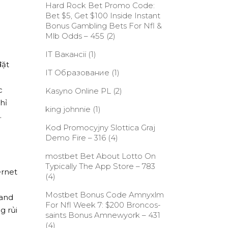
Hard Rock Bet Promo Code:
Bet $5, Get $100 Inside Instant
Bonus Gambling Bets For Nfl &
Mlb Odds – 455
(2)
IT Вакансії
(1)
đặt
IT Образование
(1)
c
Kasyno Online PL
(2)
hỉ
king johnnie
(1)
.
Kod Promocyjny Slottica Graj
Demo Fire – 316
(4)
‎mostbet Bet About Lotto On
Typically The App Store – 783
ernet
(4)
Mostbet Bonus Code Amnyxlm
 and
For Nfl Week 7: $200 Broncos-
g rủi
saints Bonus Amnewyork – 431
(4)