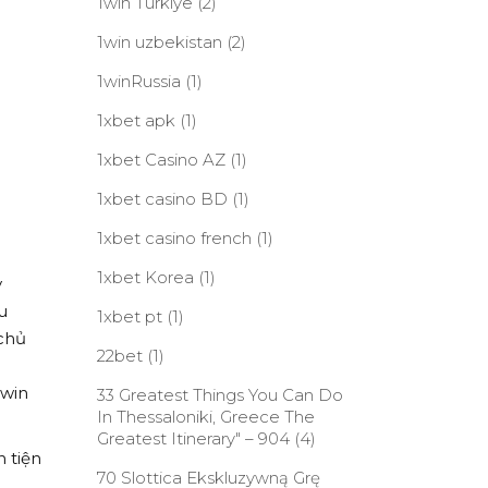
1win Turkiye
(2)
1win uzbekistan
(2)
1winRussia
(1)
1xbet apk
(1)
1xbet Casino AZ
(1)
1xbet casino BD
(1)
1xbet casino french
(1)
1xbet Korea
(1)
y
u
1xbet pt
(1)
 chủ
22bet
(1)
nwin
33 Greatest Things You Can Do
In Thessaloniki, Greece The
Greatest Itinerary" – 904
(4)
 tiện
70 Slottica Ekskluzywną Grę