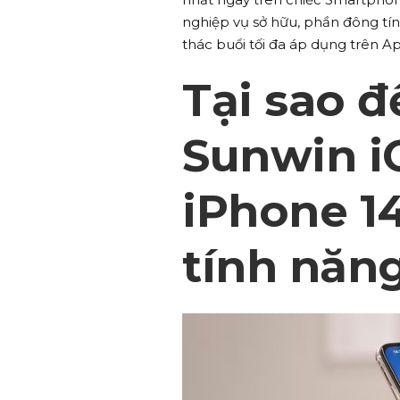
nghiệp vụ sở hữu, phần đông tí
thác buổi tối đa áp dụng trên A
Tại sao đ
Sunwin i
iPhone 14
tính năn