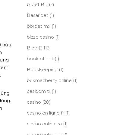
b1bet BR
(2)
Basaribet
(1)
bbrbet mx
(1)
bizzo casino
(1)
ở hữu
Blog
(2,112)
n
book of ra it
(1)
ụng.
 kèm
Bookkeeping
(1)
u
bukmacherzy online
(1)
casibom tr
(1)
hủng
dùng.
casino
(20)
n
casino en ligne fr
(1)
casino onlina ca
(1)
casino online ar
(2)