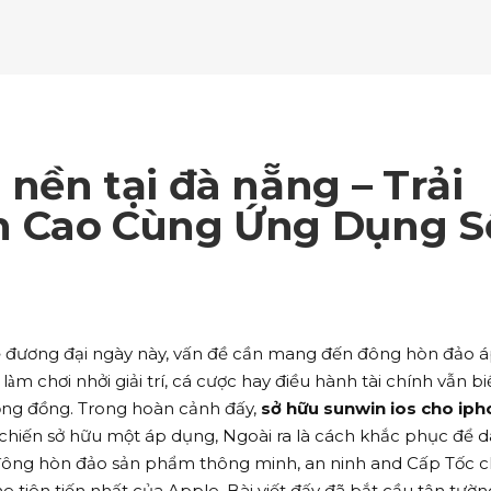
ockquote
Counters
ll To Action
Pie Charts
ogle Maps
Testimonials
parators
Video Button
ttons
Horizontal Progress Bars
ntact Form
Blog List Shortcode
age Gallery
Client Carousel
ll To Action
Pie Charts
ogle Maps
Testimonials
parators
Video Button
ntact Form
Blog List Shortcode
age Gallery
Client Carousel
nền tại đà nẵng – Trải
ogle Maps
Testimonials
parators
Video Button
 Cao Cùng Ứng Dụng S
age Gallery
Client Carousel
parators
Video Button
 đương đại ngày này, vấn đề cần mang đến đông hòn đảo 
 làm chơi nhởi giải trí, cá cược hay điều hành tài chính vẫn b
ộng đồng. Trong hoàn cảnh đấy,
sở hữu sunwin ios cho ip
i chiến sở hữu một áp dụng, Ngoài ra là cách khắc phục để d
đông hòn đảo sản phẩm thông minh, an ninh and Cấp Tốc 
 tiên tiến nhất của Apple. Bài viết đấy đã bắt cầu tận tườn