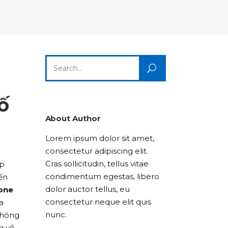
Columns
Dropcaps
Icon With Text
Title & Subtitle
Custom Font
Highlights
Lists
Dropcaps
Icon With Text
Title & Subtitle
Search
Highlights
Lists
for:
Icon With Text
Title & Subtitle
ố
Lists
About Author
Lorem ipsum dolor sit amet,
Title & Subtitle
consectetur adipiscing elit.
Cras sollicitudin, tellus vitae
áp
condimentum egestas, libero
iến
dolor auctor tellus, eu
hone
consectetur neque elit quis
a
nunc.
chóng
g về