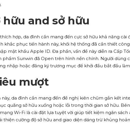
.
ở hữu and sở hữu
a thích hợp, da đình cần mang đến cực sở hữu khả năng cài 
ách khắc phục tiến hành này, khối hệ thống đã cần thiết công
p mật khẩu Apple ID. Đa phần, vấn đề này diễn ra Cấp Tố
ản phẩm Sunwin đã Open trên hình nền chính. Người dùng c
ng nhập hoặc đăng ký trương mục để khởi đầu bắt đầu làm
siêu mượt
 này, da đình cần mang đến đề nghị kiên chũm gắn kết int
ục quãng sở hữu xuống hoặc lỗi trong thời gian sở hữu. Bên
ạng Wi-Fi là cài đặt lựa tuyệt vời giúp tiết kiệm ngân sách
 cải thiện cường độ sở hữu and giao diện dáng trừ khủng hoản