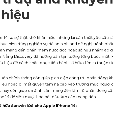
 hiệu
 14 ko sự thật khó khăn hiểu, nhưng lại cần thiết yêu cầu s
thực hiện đúng nghiệp vụ để an ninh and đề nghị tránh phầ
 quan mang đến phần mềm nước độc hoặc sở hữu nhầm áp d
Đà Nẵng Discovery đã hướng dẫn tận tường từng bước một,
 hiệu để cách khắc phục tiến hành sở hữu diễn ra thuận ư
guồn chính thống còn giúp giao diện dáng trừ phần đông k
i liệu hoặc bị mất quyền tầm nã cập vào trương mục người 
ớc này còn giúp da đình cần mang đến làm rõ phần đông cầ
e 14 để siêu mượt hóa bắt đầu làm cần mang đến.
sở hữu Sunwin iOS cho Apple iPhone 14: