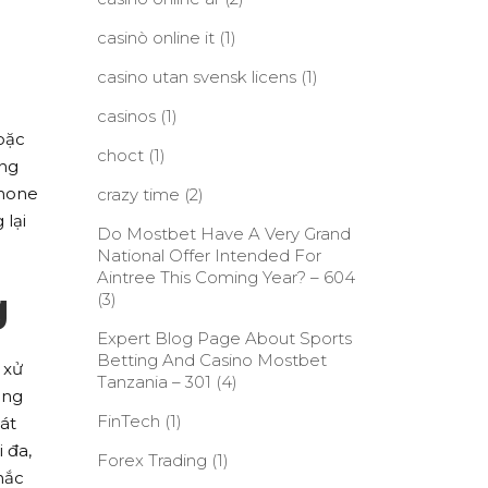
casinò online it
(1)
casino utan svensk licens
(1)
casinos
(1)
oặc
choct
(1)
ằng
Phone
crazy time
(2)
 lại
Do Mostbet Have A Very Grand
National Offer Intended For
Aintree This Coming Year? – 604
g
(3)
Expert Blog Page About Sports
Betting And Casino Mostbet
 xử
Tanzania – 301
(4)
ăng
FinTech
(1)
át
 đa,
Forex Trading
(1)
hắc