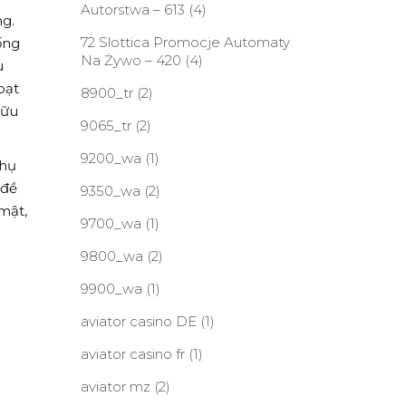
Autorstwa – 613
(4)
g.
72 Slottica Promocje Automaty
ống
Na Żywo – 420
(4)
u
bạt
8900_tr
(2)
Hữu
9065_tr
(2)
9200_wa
(1)
thụ
 đề
9350_wa
(2)
mật,
9700_wa
(1)
9800_wa
(2)
9900_wa
(1)
aviator casino DE
(1)
aviator casino fr
(1)
n
aviator mz
(2)