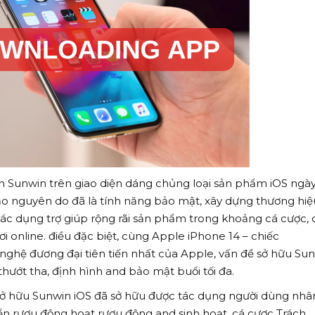
n Sunwin trên giao diện dáng chủng loại sản phẩm iOS ngà
ảo nguyên do đã là tính năng bảo mật, xây dựng thương hiệ
ác dụng trợ giúp rộng rãi sản phẩm trong khoảng cá cược,
i online. điều đặc biệt, cùng Apple iPhone 14 – chiếc
nghệ đương đại tiên tiến nhất của Apple, vấn đề sở hữu Su
 thướt tha, định hình and bảo mật buổi tối đa.
sở hữu Sunwin iOS đã sở hữu được tác dụng người dùng nhân
uyển rượu động hoạt rượu động and sinh hoạt, cá cược Trách