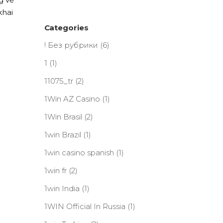
khai
Categories
! Без рубрики
(6)
1
(1)
11075_tr
(2)
1Win AZ Casino
(1)
1Win Brasil
(2)
1win Brazil
(1)
g
1win casino spanish
(1)
1win fr
(2)
1win India
(1)
1WIN Official In Russia
(1)