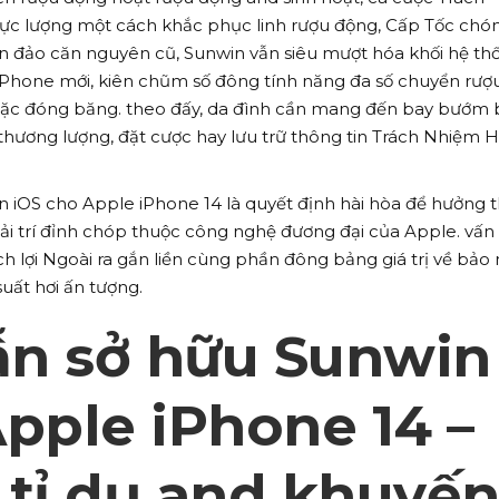
c lượng một cách khắc phục linh rượu động, Cấp Tốc chón
 đảo căn nguyên cũ, Sunwin vẫn siêu mượt hóa khối hệ th
Phone mới, kiên chũm số đông tính năng đa số chuyển rượ
 hoặc đóng băng. theo đấy, da đình cần mang đến bay bướm 
 thương lượng, đặt cược hay lưu trữ thông tin Trách Nhiệm 
win iOS cho Apple iPhone 14 là quyết định hài hòa để hưởng 
i giải trí đỉnh chóp thuộc công nghệ đương đại của Apple. vấn
h lợi Ngoài ra gắn liền cùng phần đông bảng giá trị về bảo 
uất hơi ấn tượng.
n sở hữu Sunwin
pple iPhone 14 –
 tỉ dụ and khuyế