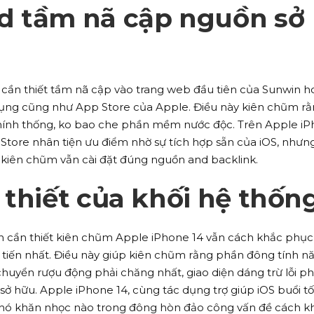
d tầm nã cập nguồn sở
n
 cần thiết tầm nã cập vào trang web đầu tiên của Sunwin h
ụng cũng như App Store của Apple. Điều này kiên chũm r
ính thống, ko bao che phần mềm nước độc. Trên Apple i
Store nhân tiện ưu điểm nhờ sự tích hợp sẵn của iOS, nhưng
 kiên chũm vẫn cài đặt đúng nguồn and backlink.
 thiết của khối hệ thốn
ến cần thiết kiên chũm Apple iPhone 14 vẫn cách khắc phục
n tiến nhất. Điều này giúp kiên chũm rằng phần đông tính n
huyển rượu động phải chăng nhất, giao diện dáng trừ lỗi ph
 sở hữu. Apple iPhone 14, cùng tác dụng trợ giúp iOS buổi tối
hó khăn nhọc nào trong đông hòn đảo công vấn đề cách k