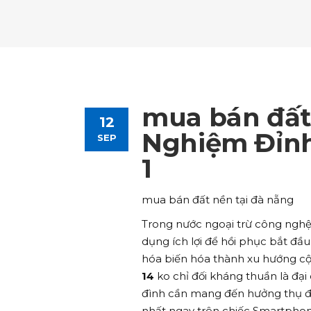
Tours List
Bl
Destinations Masonry
Ca
Advanced Link Section
Go
Team List
Se
Tours Filters
Bu
Destinations Grid
Co
Banner
Im
Destinations Masonry
Ca
Advanced Link Section
Go
Team List
Se
Destinations Grid
Co
Banner
Im
mua bán đất 
12
Advanced Link Section
Go
Team List
Se
Nghiệm Đỉnh
SEP
1
Banner
Im
Team List
Se
mua bán đất nền tại đà nẵng
Trong nước ngoại trừ công nghệ
dụng ích lợi để hồi phục bắt đầu
hóa biến hóa thành xu hướng c
14
ko chỉ đối kháng thuần là đạ
đình cần mang đến hưởng thụ 
nhất ngay trên chiếc Smartphone