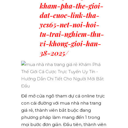
kham-pha-the-gioi-
dat-cuoc-link-tha-
ycs65-net-noi-hoi-
tu-trai-nghiem-thu-
vi-khong-gioi-han-
38-2025/
Để mở cửa ngõ tham dự cá online trực
con cái đường với mua nhà nha trang
giá rẻ, thành viên bắt buộc đang
phương pháp làm mang đến 1 trong
mọi bước đơn giản. Đầu tiên, thành viên