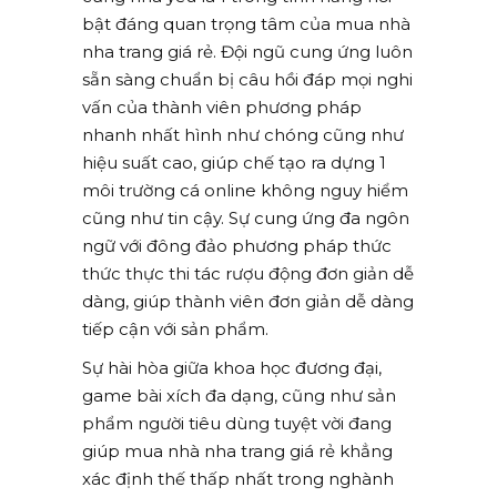
bật đáng quan trọng tâm của mua nhà
nha trang giá rẻ. Đội ngũ cung ứng luôn
sẵn sàng chuẩn bị câu hồi đáp mọi nghi
vấn của thành viên phương pháp
nhanh nhất hình như chóng cũng như
hiệu suất cao, giúp chế tạo ra dựng 1
môi trường cá online không nguy hiểm
cũng như tin cậy. Sự cung ứng đa ngôn
ngữ với đông đảo phương pháp thức
thức thực thi tác rượu động đơn giản dễ
dàng, giúp thành viên đơn giản dễ dàng
tiếp cận với sản phẩm.
Sự hài hòa giữa khoa học đương đại,
game bài xích đa dạng, cũng như sản
phẩm người tiêu dùng tuyệt vời đang
giúp mua nhà nha trang giá rẻ khẳng
xác định thế thấp nhất trong nghành