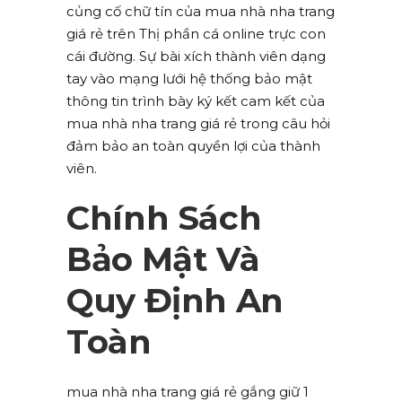
củng cố chữ tín của mua nhà nha trang
giá rẻ trên Thị phần cá online trực con
cái đường. Sự bài xích thành viên dạng
tay vào mạng lưới hệ thống bảo mật
thông tin trình bày ký kết cam kết của
mua nhà nha trang giá rẻ trong câu hỏi
đảm bảo an toàn quyền lợi của thành
viên.
Chính Sách
Bảo Mật Và
Quy Định An
Toàn
mua nhà nha trang giá rẻ gắng giữ 1