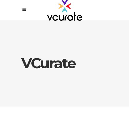
VCurate