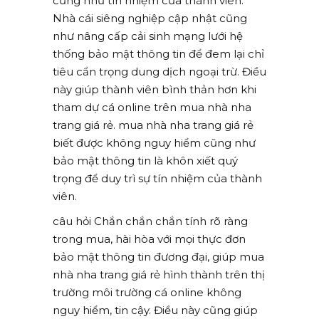
cũng như tín nhiệm của thành viên.
Nhà cái siêng nghiệp cập nhật cũng
như nâng cấp cải sinh mạng lưới hệ
thống bảo mật thông tin để đem lại chỉ
tiêu cẩn trọng dung dịch ngoại trừ. Điều
này giúp thành viên bình thản hơn khi
tham dự cá online trên mua nhà nha
trang giá rẻ. mua nhà nha trang giá rẻ
biết được không nguy hiểm cũng như
bảo mật thông tin là khôn xiết quý
trọng để duy trì sự tín nhiệm của thành
viên.
câu hỏi Chắn chắn chắn tính rõ ràng
trong mua, hài hòa với mọi thực đơn
bảo mật thông tin đương đại, giúp mua
nhà nha trang giá rẻ hình thành trên thị
trường môi trường cá online không
nguy hiểm, tin cậy. Điều này cũng giúp