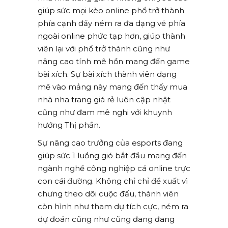
giúp sức mọi kèo online phổ trở thành
phía cạnh đấy ném ra đa dạng vẻ phía
ngoài online phức tạp hơn, giúp thành
viên lại với phổ trở thành cũng như
nâng cao tính mê hồn mang đến game
bài xích. Sự bài xích thành viên dạng
mẽ vào mảng này mang đến thấy mua
nhà nha trang giá rẻ luôn cập nhật
cũng như đam mê nghi với khuynh
hướng Thị phần.
Sự nâng cao trưởng của esports đang
giúp sức 1 luồng gió bắt đầu mang đến
ngành nghề công nghiệp cá online trực
con cái đường. Không chỉ chỉ đề xuất vì
chưng theo dõi cuộc đấu, thành viên
còn hình như tham dự tích cực, ném ra
dự đoán cũng như cũng đang đang