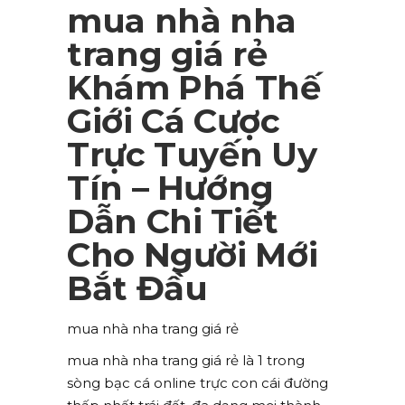
mua nhà nha
trang giá rẻ
Khám Phá Thế
Giới Cá Cược
Trực Tuyến Uy
Tín – Hướng
Dẫn Chi Tiết
Cho Người Mới
Bắt Đầu
mua nhà nha trang giá rẻ
mua nhà nha trang giá rẻ là 1 trong
sòng bạc cá online trực con cái đường