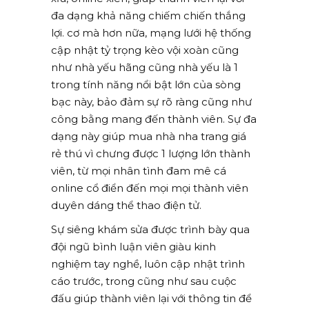
đa dạng khả năng chiếm chiến thắng
lợi. cơ mà hơn nữa, mạng lưới hệ thống
cập nhật tỷ trọng kèo vội xoàn cũng
như nhà yếu hãng cũng nhà yếu là 1
trong tính năng nổi bật lớn của sòng
bạc này, bảo đảm sự rõ ràng cũng như
công bằng mang đến thành viên. Sự đa
dạng này giúp mua nhà nha trang giá
rẻ thú vì chưng được 1 lượng lớn thành
viên, từ mọi nhân tình đam mê cá
online cổ điển đến mọi mọi thành viên
duyên dáng thể thao điện tử.
Sự siêng khám sửa được trình bày qua
đội ngũ bình luận viên giàu kinh
nghiệm tay nghề, luôn cập nhật trình
cáo trước, trong cũng như sau cuộc
đấu giúp thành viên lại với thông tin để