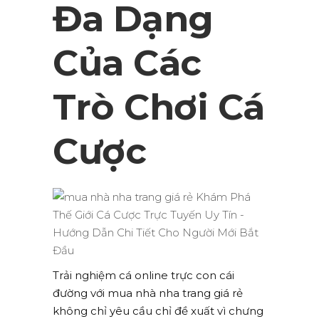
Đa Dạng
Của Các
Trò Chơi Cá
Cược
Trải nghiệm cá online trực con cái
đường với mua nhà nha trang giá rẻ
không chỉ yêu cầu chỉ đề xuất vì chưng