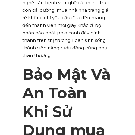
nghề căn bệnh vụ nghề cá online trực
con cái đường. mua nhà nha trang giá
rẻ không chỉ yêu cầu đưa đến mang
đến thành viên mọi giây khắc đi bộ
hoàn hảo nhất phía cạnh đấy hình
thành trên thị trường 1 dân sinh sống
thành viên năng rượu động cũng như
thân thương.
Bảo Mật Và
An Toàn
Khi Sử
Dụng mua