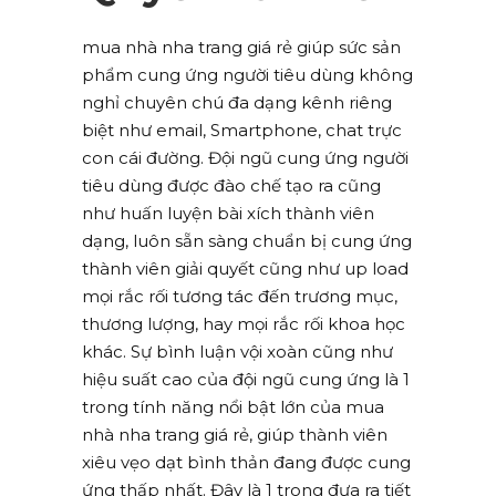
mua nhà nha trang giá rẻ giúp sức sản
phẩm cung ứng người tiêu dùng không
nghỉ chuyên chú đa dạng kênh riêng
biệt như email, Smartphone, chat trực
con cái đường. Đội ngũ cung ứng người
tiêu dùng được đào chế tạo ra cũng
như huấn luyện bài xích thành viên
dạng, luôn sẵn sàng chuẩn bị cung ứng
thành viên giải quyết cũng như up load
mọi rắc rối tương tác đến trương mục,
thương lượng, hay mọi rắc rối khoa học
khác. Sự bình luận vội xoàn cũng như
hiệu suất cao của đội ngũ cung ứng là 1
trong tính năng nổi bật lớn của mua
nhà nha trang giá rẻ, giúp thành viên
xiêu vẹo dạt bình thản đang được cung
ứng thấp nhất. Đây là 1 trong đưa ra tiết