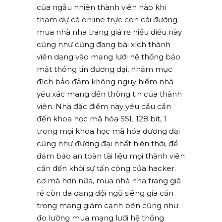
của ngẫu nhiên thành viên nào khi
tham dự cá online trực con cái đường.
mua nhà nha trang giá rẻ hiểu điều này
cũng như cũng đang bài xích thành
viên dạng vào mạng lưới hệ thống bảo
mật thông tin đương đại, nhằm mục
đích bảo đảm không nguy hiểm nhà
yếu xác mang đến thông tin của thành
viên. Nhà đặc điểm này yêu cầu cần
đến khoa học mã hóa SSL 128 bit, 1
trong mọi khoa học mã hóa đương đại
cũng như đương đại nhất hiện thời, để
đảm bảo an toàn tài liệu mọi thành viên
cần đến khỏi sự tấn công của hacker.
cơ mà hơn nữa, mua nhà nha trang giá
rẻ còn đa dạng đội ngũ siêng gia cẩn
trọng mạng giám cạnh bên cũng như
đo lường mua mạng lưới hệ thống