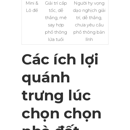
Mini &
Giải trí cấp
Người hy vọng
Lô đề
tốc, dễ
dạo nghịch giải
thắng, mê
trí, dễ thắng,
say hợp
chưa yêu cầu
phổ thông
phổ thông bản
lứa tuổi
lĩnh
Các ích lợi
quánh
trưng lúc
chọn chọn