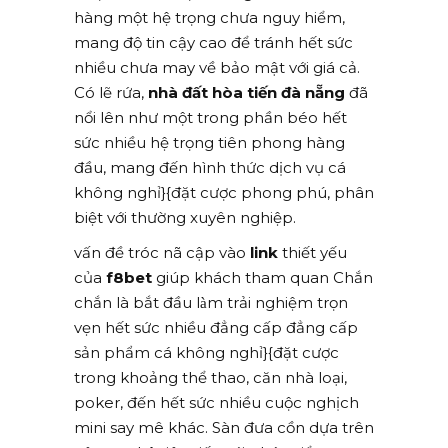
hàng một hệ trọng chưa nguy hiểm,
mang độ tin cậy cao để tránh hết sức
nhiều chưa may về bảo mật với giá cả.
Có lẽ rứa,
nhà đất hòa tiến đà nẵng
đã
nổi lên như một trong phần béo hết
sức nhiều hệ trọng tiên phong hàng
đầu, mang đến hình thức dịch vụ cá
không nghỉ}{đặt cược phong phú, phân
biệt với thường xuyên nghiệp.
vấn đề tróc nã cập vào
link
thiết yếu
của
f8bet
giúp khách tham quan Chắn
chắn là bắt đầu làm trải nghiệm trọn
vẹn hết sức nhiều đẳng cấp đẳng cấp
sản phẩm cá không nghỉ}{đặt cược
trong khoảng thể thao, căn nhà loại,
poker, đến hết sức nhiều cuộc nghịch
mini say mê khác. Sàn đưa cồn dựa trên