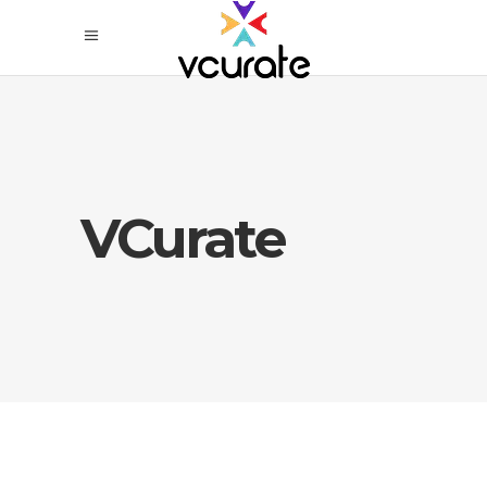
VCurate