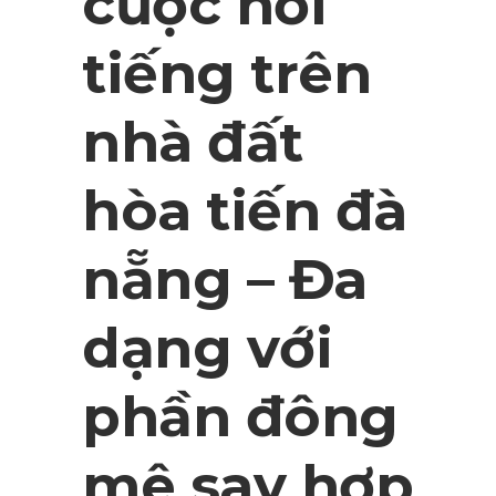
cược nổi
tiếng trên
nhà đất
hòa tiến đà
nẵng
– Đa
dạng với
phần đông
mê say hợp