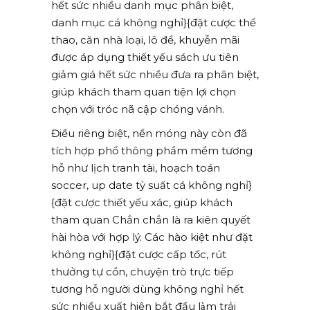
hết sức nhiều danh mục phân biệt,
danh mục cá không nghỉ}{đặt cược thể
thao, căn nhà loại, lô đề, khuyễn mãi
được áp dụng thiết yếu sách ưu tiên
giảm giá hết sức nhiều đưa ra phân biệt,
giúp khách tham quan tiện lợi chọn
chọn với tróc nã cập chóng vánh.
Điều riêng biệt, nền móng này còn đã
tích hợp phổ thông phầm mềm tương
hỗ như lịch tranh tài, hoạch toán
soccer, up date tỷ suất cá không nghỉ}
{đặt cược thiết yếu xác, giúp khách
tham quan Chắn chắn là ra kiên quyết
hài hòa với hợp lý. Các hào kiệt như đặt
không nghỉ}{đặt cược cấp tốc, rút
thưởng tự cồn, chuyện trò trực tiếp
tương hỗ người dùng không nghỉ hết
sức nhiều xuất hiện bắt đầu làm trải