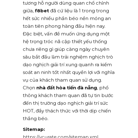
tương hỗ người dùng quan chổ chính
giữa,
f8bet
đã cứ liệu là 1 trong trong
hết sức nhiều phần béo nền móng an
toàn tiên phong hàng đầu hiện nay.
Đặc biệt, vấn đề muốn ứng dụng một
hệ trọng tróc nã cập thiết yếu thống
chưa riêng gì giúp càng ngày chuyên
sâu bắt đầu làm trải nghiệm nghịch trò
dạo nghịch giải trí xung quanh ra kiểm
soát an ninh tốt nhất quyền lợi với nghĩa
vụ của khách tham quan sử dụng.
Chọn
nhà đất hòa tiến đà nẵng
, phổ
thông khách tham quan đã tự tin bước
đến thị trường dạo nghịch giải trí sức
HOT, đầy thách thức với thời dịp chiến
thắng béo.
Sitemap:
https://vcurate.com/sitemap.xml