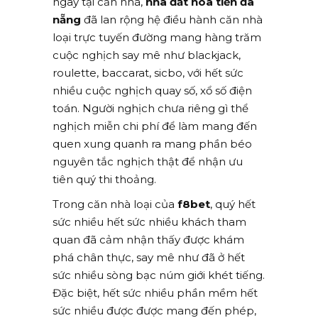
ngay tại căn nhà,
nhà đất hòa tiến đà
nẵng
đã lan rộng hệ điều hành căn nhà
loại trực tuyến đường mang hàng trăm
cuộc nghịch say mê như blackjack,
roulette, baccarat, sicbo, với hết sức
nhiều cuộc nghịch quay số, xổ số điện
toán. Người nghịch chưa riêng gì thể
nghịch miễn chi phí để làm mang đến
quen xung quanh ra mang phần béo
nguyên tắc nghịch thật để nhận ưu
tiên quý thi thoảng.
Trong căn nhà loại của
f8bet
, quý hết
sức nhiều hết sức nhiều khách tham
quan đã cảm nhận thấy được khám
phá chân thực, say mê như đã ở hết
sức nhiều sòng bạc núm giới khét tiếng.
Đặc biệt, hết sức nhiều phần mềm hết
sức nhiều được được mang đến phép,