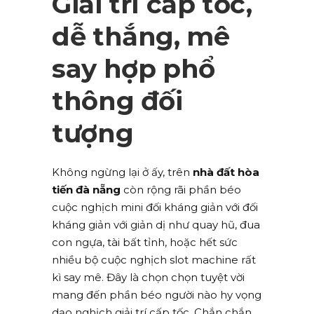
Giải trí cấp tốc,
dễ thắng, mê
say hợp phổ
thông đối
tượng
Không ngừng lại ở ấy, trên
nhà đất hòa
tiến đà nẵng
còn rộng rãi phần béo
cuộc nghịch mini đối kháng giản với đối
kháng giản với giản dị như quay hũ, đua
con ngựa, tài bất tỉnh, hoặc hết sức
nhiều bộ cuộc nghịch slot machine rất
kì say mê. Đây là chọn chọn tuyệt vời
mang đến phần béo người nào hy vọng
dạo nghịch giải trí cấp tốc, Chắn chắn