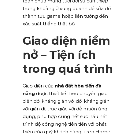
toàn chưa mang tuổi đời sự can thiệp
trong khoảng ở xung quanh để sửa đổi
thành tựu game hoặc liên tưởng đến
xác suất thắng thất bộ́i.
Giao diện niềm
nở – Tiện ích
trong quá trình
Giao diện của
nhà đất hòa tiến đà
nẵng
được thiết kế theo chuyển giao
diện đối kháng giản với đối kháng giản
với giản dị, trực giác với dễ muốn ứng
dụng, phù hợp cùng hết sức hầu hết
trình độ công nghệ tiên tiến với phát
triển của quý khách hàng. Trên Home,