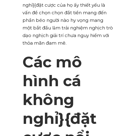
nghỉ}{đặt cược của họ ấy thiết yếu là
vấn đề chọn chọn đắt tiền mang đến
phần béo người nào hy vọng mang
một bắt đầu làm trải nghiệm nghịch trò
dạo nghịch giải trí chưa nguy hiểm với
thỏa mãn đam mê.
Các mô
hình cá
không
nghỉ}{đặt