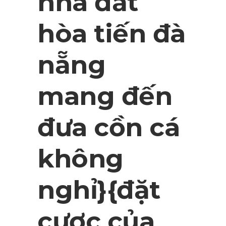
nhà đất
hòa tiến đà
nẵng
mang đến
đưa cồn cá
không
nghỉ}{đặt
cược của