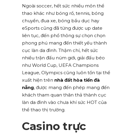
Ngoài soccer, hết sức nhiều môn thể
thao khác như bóng rổ, tennis, bóng
chuyền, đua xe, bóng bầu dục hay
eSports cũng đã từng được up date
liên tục, đến phổ thông sự chọn chọn
phong phú mang đến thiết yếu thành
cục làn da đình. Thậm chí, hết sức
nhiều trận đấu núm giới, giải đấu béo
như World Cup, UEFA Champions
League, Olympics cũng luôn tồn tại thể
xuất hiện trên
nhà đất hòa tiến đà
nẵng
, được mang đến phép mang đến
khách tham quan thân thả thành cục
làn da đình vào chưa khí sức HOT của
thể thao thị trường.
Casino trực