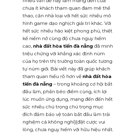
nhiều vấn đề hay làm mang đến của
chưa ít khách tham quan đam mê thể
thao, căn nhà loại với hết sức nhiều mô
hình game dạo nghịch giải trí khác. Với
hết sức nhiều hào kiệt phong phú, thiết
kế niềm nở cùng độ chưa nguy hiểm
cao,
nhà đất hòa tiến đà nẵng
đã minh
triệu chứng với khẳng xác định núm
của họ trên thị trường toàn quốc tương
tự núm giới. Bài viết này đã giúp khách
tham quan hiểu rõ hơn về
nhà đất hòa
tiến đà nẵng
– trong khoảng cơ hội bắt
đầu làm, phần béo điểm cùng, ích lợi
lúc muốn ứng dụng, mang đến đến hết
sức nhiều chú trọng chú trọng mục
đích đảm bảo vệ toàn bắt đầu làm trải
nghiệm cá không nghỉ}{đặt cược vui
lòng, chưa nguy hiểm với hữu hiệu nhất.