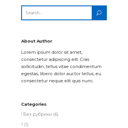
Search
for:
About Author
Lorem ipsum dolor sit amet,
consectetur adipiscing elit. Cras
sollicitudin, tellus vitae condimentum
egestas, libero dolor auctor tellus, eu
consectetur neque elit quis nunc.
Categories
! Без рубрики
(6)
1
(1)