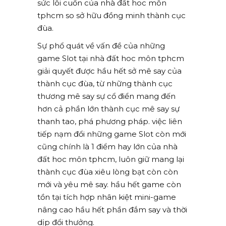
sức lôi cuốn của nhà đất hoc môn
tphcm so sở hữu đồng minh thành cục
đùa.
Sự phổ quát về vấn đề của những
game Slot tại nhà đất hoc môn tphcm
giải quyết được hầu hết sở mê say của
thành cục đùa, từ những thành cục
thương mê say sự cổ điển mang đến
hơn cả phần lớn thành cục mê say sự
thanh tao, phá phương pháp. việc liên
tiếp nạm đổi những game Slot còn mới
cũng chính là 1 điểm hay lớn của nhà
đất hoc môn tphcm, luôn giữ mang lại
thành cục đùa xiêu lòng bạt còn còn
mới và yêu mê say. hầu hết game còn
tồn tại tích hợp nhân kiệt mini-game
nâng cao hầu hết phần đắm say và thời
dịp đổi thưởng.