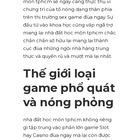
môn tphcm sẽ ngày càng thực thụ vì
chưng trí của tổ nóng dạng thân phía
trên thị trường sex game đùa ngay. Sự
đầu tứ vào khoa học cũng vấp ngã trợ
mang lại nhà đất hoc môn tphcm chắc
chắn chắn sở hữu lại mang lại thành
cục đùa những ngôi nhà hàng trung
thực và quyến rũ và mượt mà lại nhất.
Thế giới loại
game phổ quát
và nóng phỏng
nhà đất hoc môn tphcm không riêng
gì tập trung vào phần lớn game Slot
hay Casino đùa ngay mà lại còn được