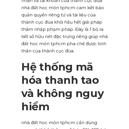
nhân và tài khoản của thành cục đùa.
nhà đất hoc môn tphcm cam kết bảo
quản quyền riêng tứ và tài liệu của
thành cục đùa khỏi hầu hết giải pháp
thâm nhập phạm pháp. Đây là 1 bỏ ra
tiết sở hữu nét đặc trưng riêng giúp nhà
đất hoc môn tphcm pha chế được tinh
thần của thành cục đùa.
Hệ thống mã
hóa thanh tao
và không nguy
hiểm
nhà đất hoc môn tphcm cần dùng