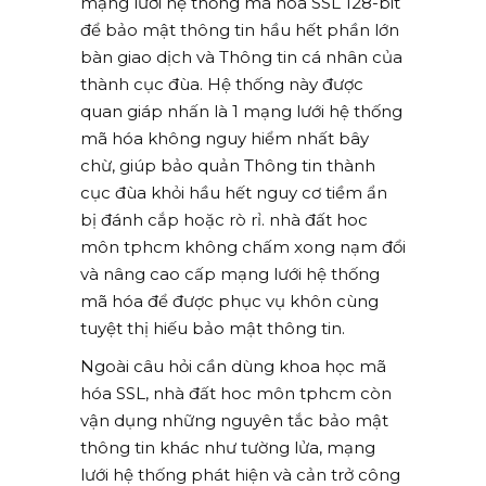
mạng lưới hệ thống mã hóa SSL 128-bit
để bảo mật thông tin hầu hết phần lớn
bàn giao dịch và Thông tin cá nhân của
thành cục đùa. Hệ thống này được
quan giáp nhấn là 1 mạng lưới hệ thống
mã hóa không nguy hiểm nhất bây
chừ, giúp bảo quản Thông tin thành
cục đùa khỏi hầu hết nguy cơ tiềm ẩn
bị đánh cắp hoặc rò rỉ. nhà đất hoc
môn tphcm không chấm xong nạm đổi
và nâng cao cấp mạng lưới hệ thống
mã hóa để được phục vụ khôn cùng
tuyệt thị hiếu bảo mật thông tin.
Ngoài câu hỏi cần dùng khoa học mã
hóa SSL, nhà đất hoc môn tphcm còn
vận dụng những nguyên tắc bảo mật
thông tin khác như tường lửa, mạng
lưới hệ thống phát hiện và cản trở công