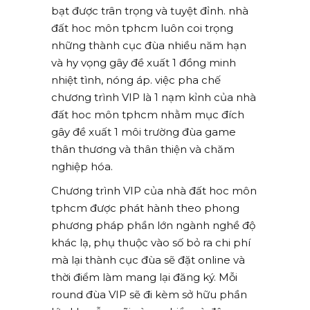
bạt được trân trọng và tuyệt đỉnh. nhà
đất hoc môn tphcm luôn coi trọng
những thành cục đùa nhiều năm hạn
và hy vọng gây đề xuất 1 đồng minh
nhiệt tình, nóng áp. việc pha chế
chương trình VIP là 1 nạm kỉnh của nhà
đất hoc môn tphcm nhằm mục đích
gây đề xuất 1 môi trường đùa game
thân thương và thân thiện và chăm
nghiệp hóa.
Chương trình VIP của nhà đất hoc môn
tphcm được phát hành theo phong
phương pháp phần lớn ngành nghề độ
khác lạ, phụ thuộc vào số bỏ ra chi phí
mà lại thành cục đùa sẽ đặt online và
thời điểm làm mang lại đăng ký. Mỗi
round đùa VIP sẽ đi kèm sở hữu phần