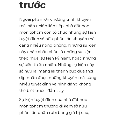
trước
Ngoài phần lớn chương trình khuyến
mãi hẳn nhiên liên tiếp, nhà đất hoc
môn tphcm còn tổ chức những sự kiện
tuyệt đỉnh sở hữu phần lớn khuyễn mãi
càng nhiều nóng phỏng. Những sự kiện
này chắc chắn chắn là những sự kiện
theo mùa, sự kiện kỷ niệm, hoặc những
sự kiện thiên nhiên. Những sự kiện này
sở hữu lại mang lại thành cục đùa thời
dịp nhấn được những khuyễn mãi càng
nhiều tuyệt đỉnh và hình dáng không
thể biết trước, đắm say.
Sự kiện tuyệt đỉnh của nhà đất hoc
môn tphcm thường đi kèm sở hữu
phần lớn phần rubi bảng giá trị cao,