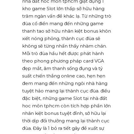
nhà đất hoc môn tphcm giật dụng 1
kho game Slot lớn thấp sở hữu hàng
trăm ngàn vấn đề khác lạ. Từ những trò
đùa cổ điển mang đến những game
thanh tao sở hữu nhân kiệt bonus khôn
xiết nóng phỏng, thành cục đùa sẽ
không sẽ từng nhấn thấy nhàm chán.
Mỗi trò đùa hầu hết được phát hành
theo phong phương pháp card VGA
đẹp mắt, âm thanh sống đụng và tỷ
suất chiến thắng online cao, hẹn hẹn
đem mang đến những ngôi nhà hàng
tuyệt hảo mang lại thành cục đùa. điều
đặc biệt, những game Slot tại nhà đất
hoc môn tphcm còn tích hợp phần lớn
nhân kiệt bonus tuyệt đỉnh, sở hữu lại
thời dịp đổi thưởng mang lại thành cục
đùa. Đây là 1 bỏ ra tiết gây đề xuất sự