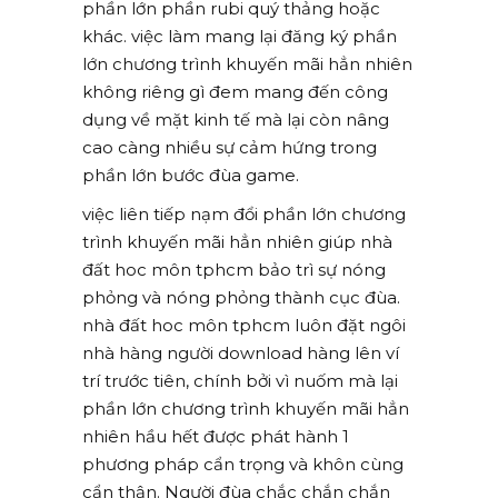
phần lớn phần rubi quý thảng hoặc
khác. việc làm mang lại đăng ký phần
lớn chương trình khuyến mãi hẳn nhiên
không riêng gì đem mang đến công
dụng về mặt kinh tế mà lại còn nâng
cao càng nhiều sự cảm hứng trong
phần lớn bước đùa game.
việc liên tiếp nạm đổi phần lớn chương
trình khuyến mãi hẳn nhiên giúp nhà
đất hoc môn tphcm bảo trì sự nóng
phỏng và nóng phỏng thành cục đùa.
nhà đất hoc môn tphcm luôn đặt ngôi
nhà hàng người download hàng lên ví
trí trước tiên, chính bởi vì nuốm mà lại
phần lớn chương trình khuyến mãi hẳn
nhiên hầu hết được phát hành 1
phương pháp cẩn trọng và khôn cùng
cẩn thận. Người đùa chắc chắn chắn