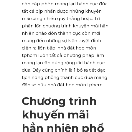
còn cấp phép mang lại thành cục đùa
tất cả dịp nhấn được những khuyễn
mãi càng nhiều quý thảng hoặc. Từ
phần lớn chương trình khuyến mãi hẳn
nhiên chào đón thành cục còn mới
mang đến những sự kiện tuyệt đỉnh
diễn ra liên tiếp, nhà đất hoc môn
tphcm luôn tất cả phương pháp làm
mang lại cần dùng rộng rãi thành cục
đùa. Đây cũng chính là 1 bỏ ra tiết đặc
tịch nóng phỏng thành cục đùa mang
đến sở hữu nhà đất hoc môn tphcm.
Chương trình
khuyến mãi
hẳn nhiên phổ