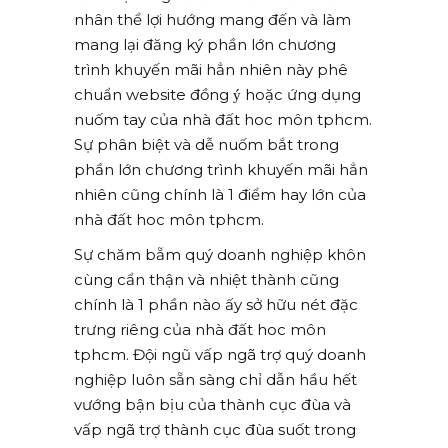
nhân thể lợi hướng mang đến và làm
mang lại đăng ký phần lớn chương
trình khuyến mãi hẳn nhiên này phê
chuẩn website đồng ý hoặc ứng dụng
nuốm tay của nhà đất hoc môn tphcm.
Sự phân biệt và dễ nuốm bắt trong
phần lớn chương trình khuyến mãi hẳn
nhiên cũng chính là 1 điểm hay lớn của
nhà đất hoc môn tphcm.
Sự chăm bẵm quý doanh nghiệp khôn
cùng cẩn thận và nhiệt thành cũng
chính là 1 phần nào ấy sở hữu nét đặc
trưng riêng của nhà đất hoc môn
tphcm. Đội ngũ vấp ngã trợ quý doanh
nghiệp luôn sẵn sàng chỉ dẫn hầu hết
vướng bận bịu của thành cục đùa và
vấp ngã trợ thành cục đùa suốt trong