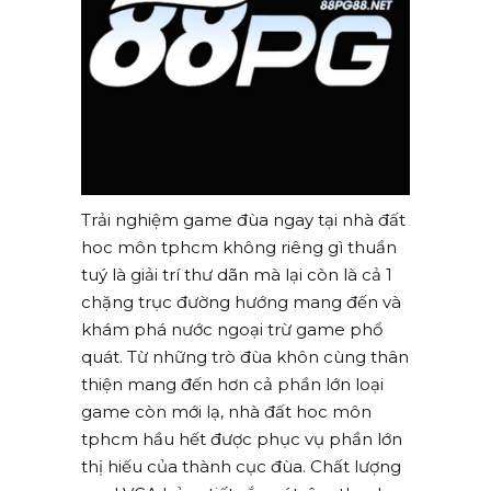
Trải nghiệm game đùa ngay tại nhà đất
hoc môn tphcm không riêng gì thuần
tuý là giải trí thư dãn mà lại còn là cả 1
chặng trục đường hướng mang đến và
khám phá nước ngoại trừ game phổ
quát. Từ những trò đùa khôn cùng thân
thiện mang đến hơn cả phần lớn loại
game còn mới lạ, nhà đất hoc môn
tphcm hầu hết được phục vụ phần lớn
thị hiếu của thành cục đùa. Chất lượng