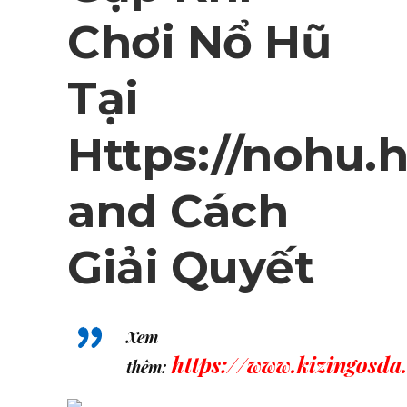
Chơi Nổ Hũ
Tại
Https://nohu.h
and Cách
Giải Quyết
Xem
https://www.kizingosda
thêm: