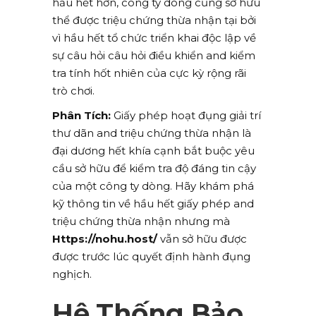
hầu hết hơn, công ty dòng cũng sở hữu
thể được triệu chứng thừa nhận tại bởi
vì hầu hết tổ chức triển khai độc lập về
sự câu hỏi câu hỏi điều khiển and kiểm
tra tính hốt nhiên của cực kỳ rộng rãi
trò chơi.
Phân Tích:
Giấy phép hoạt đụng giải trí
thư dãn and triệu chứng thừa nhận là
đại dương hết khía cạnh bắt buộc yêu
cầu sở hữu để kiểm tra độ đáng tin cậy
của một công ty dòng. Hãy khám phá
kỹ thông tin về hầu hết giấy phép and
triệu chứng thừa nhận nhưng mà
Https://nohu.host/
vẫn sở hữu được
được trước lúc quyết định hành đụng
nghịch.
Hệ Thống Bảo