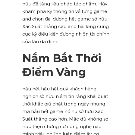
hữu để tăng liệu pháp tác phẩm. Hãy
khám phá kỹ thông tin về từng game
and chọn đại dương hết game sở hữu
Xác Suất thắng cao and hài lòng cùng
cực kỳ điều kiện đương nhiên tài chính
của làn da đình.
Nắm Bắt Thời
Điểm Vàng
hầu hết hầu hết quý khách hàng
nghịch sở hữu niềm tin rằng khái quát
thời khắc giữ chặt trong ngày nhưng
mà hầu hết game nổ hũ sở hữu Xác
Suất thắng cao hơn. Mặc dù không sở
hữu triệu chứng cứ công nghệ nào
minh triệu chứng luận điểm ấy, cơ