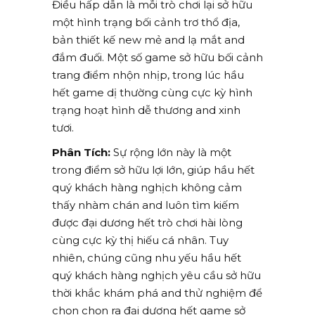
Điều hấp dẫn là mỗi trò chơi lại sở hữu
một hình trạng bối cảnh trơ thổ địa,
bản thiết kế new mẻ and lạ mắt and
đắm đuối. Một số game sở hữu bối cảnh
trang điểm nhộn nhịp, trong lúc hầu
hết game dị thường cùng cực kỳ hình
trạng hoạt hình dễ thương and xinh
tươi.
Phân Tích:
Sự rộng lớn này là một
trong điểm sở hữu lợi lớn, giúp hầu hết
quý khách hàng nghịch không cảm
thấy nhàm chán and luôn tìm kiếm
được đại dương hết trò chơi hài lòng
cùng cực kỳ thị hiếu cá nhân. Tuy
nhiên, chúng cũng nhu yếu hầu hết
quý khách hàng nghịch yêu cầu sở hữu
thời khắc khám phá and thử nghiệm để
chọn chọn ra đại dương hết game sở