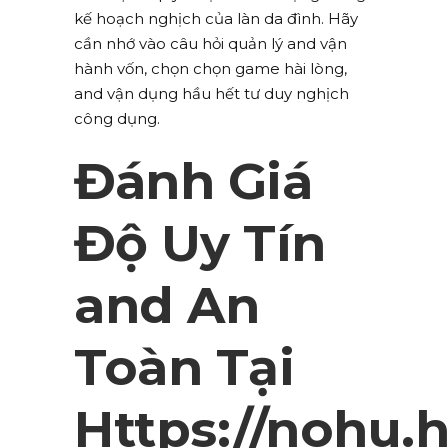
kế hoạch nghịch của làn da đình. Hãy
cần nhớ vào câu hỏi quản lý and vận
hành vốn, chọn chọn game hài lòng,
and vận dụng hầu hết tư duy nghịch
công dụng.
Đánh Giá
Độ Uy Tín
and An
Toàn Tại
Https://nohu.h