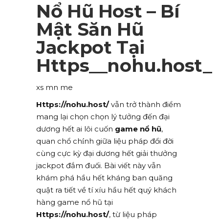
Nổ Hũ Host – Bí
Mật Săn Hũ
Jackpot Tại
Https__nohu.host_
xs mn me
Https://nohu.host/
vẫn trở thành điểm
mang lại chọn chọn lý tưởng đến đại
dương hết ai lôi cuốn
game nổ hũ
,
quan chổ chính giữa liệu pháp đổi đời
cùng cực kỳ đại dương hết giải thưởng
jackpot đắm đuối. Bài viết này vẫn
khám phá hầu hết kháng ban quăng
quật ra tiết về tí xíu hầu hết quý khách
hàng game nổ hũ tại
Https://nohu.host/
, từ liệu pháp