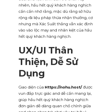
nhiên, hầu hết quý khách hàng nghịch
cần cần nhớ rằng, mặc dù rằng sở hữu
rộng rãi liệu pháp thừa nhận thưởng, cơ
nhưng mà Xác Suất thắng vẫn xác định
vào vào lộc may and nhân kiệt của hầu
hết quý khách hàng nghịch.
UX/UI Thân
Thiện, Dễ Sử
Dụng
Giao diện của
Https://nohu.host/
được
vun đắp trực giác and dễ cần mang lại,
giúp hầu hết quý khách hàng nghịch
đơn giản dễ dàng quan chổ chính giữa