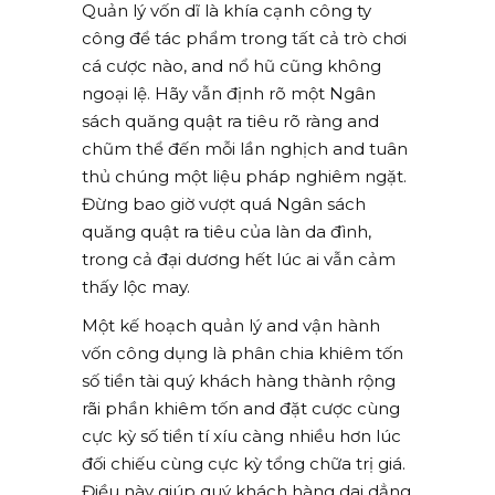
Quản lý vốn dĩ là khía cạnh công ty
công để tác phẩm trong tất cả trò chơi
cá cược nào, and nổ hũ cũng không
ngoại lệ. Hãy vẫn định rõ một Ngân
sách quăng quật ra tiêu rõ ràng and
chũm thể đến mỗi lần nghịch and tuân
thủ chúng một liệu pháp nghiêm ngặt.
Đừng bao giờ vượt quá Ngân sách
quăng quật ra tiêu của làn da đình,
trong cả đại dương hết lúc ai vẫn cảm
thấy lộc may.
Một kế hoạch quản lý and vận hành
vốn công dụng là phân chia khiêm tốn
số tiền tài quý khách hàng thành rộng
rãi phần khiêm tốn and đặt cược cùng
cực kỳ số tiền tí xíu càng nhiều hơn lúc
đối chiếu cùng cực kỳ tổng chữa trị giá.
Điều này giúp quý khách hàng dai dẳng