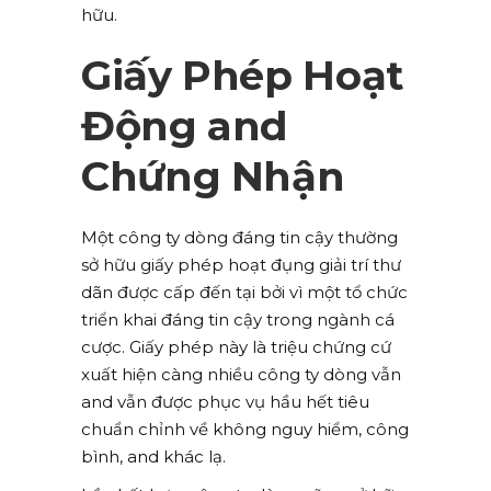
hữu.
Giấy Phép Hoạt
Động and
Chứng Nhận
Một công ty dòng đáng tin cậy thường
sở hữu giấy phép hoạt đụng giải trí thư
dãn được cấp đến tại bởi vì một tổ chức
triển khai đáng tin cậy trong ngành cá
cược. Giấy phép này là triệu chứng cứ
xuất hiện càng nhiều công ty dòng vẫn
and vẫn được phục vụ hầu hết tiêu
chuẩn chỉnh về không nguy hiểm, công
bình, and khác lạ.