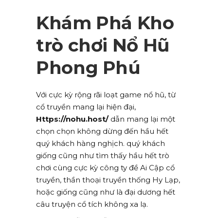
Khám Phá Kho
trò chơi Nổ Hũ
Phong Phú
Với cực kỳ rộng rãi loạt game nổ hũ, từ
cổ truyền mang lại hiện đại,
Https://nohu.host/
dẫn mang lại một
chọn chọn không dừng đến hầu hết
quý khách hàng nghịch. quý khách
giống cũng như tìm thấy hầu hết trò
chơi cùng cực kỳ công ty đề Ai Cập cổ
truyền, thần thoại truyền thống Hy Lạp,
hoặc giống cũng như là đại dương hết
câu truyện cổ tích không xa lạ.