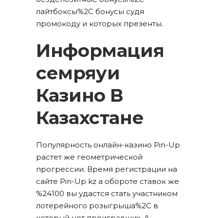
лайтбоксы%2C бонусы судя
промокоду и которых презенты.
Информация
семряуи
Казино В
Казахстане
Популярность онлайн-казино Pin-Up
растет же геометрической
прогрессии. Время регистрации на
сайте Pin-Up kz а обороте ставок же
%24100 вы удастся стать участником
лотерейного розыгрыша%2C в
который нет проигравших. А