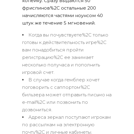
копейку. Сразу выдаются 50
фриспинов%2C остальные 200
начисляются частями ноунсом 40
штук же течение 5 мгновений.
Когда вы почувствуете%2C только
готовы к действительность игре%2C
вам понадобиться пройти
регистрацию%2C ее занимает
несколько получаса и пополнить
игровой счет.
В случае когда гемблер хочет
поговорить с саппортом%2C
бильзера может отправить письмо на
e-mail%2C или позвонить по
дозвониться.
Адреса зеркал поступают игрокам
по рассылкам на электронную
почту%2C и личные кабинеты.