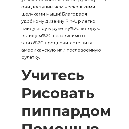
они доступны чем несколькими
щелчками мыши! Благодаря
удобному дизайну Pin-Up легко
найду игру в рулетку%2C которую
вы ищем%2C независимо от
этого%2C предпочитаете ли вы
американскую или послевоенную
рулетку.
Учитесь
Рисовать
пиппардом
Помощью