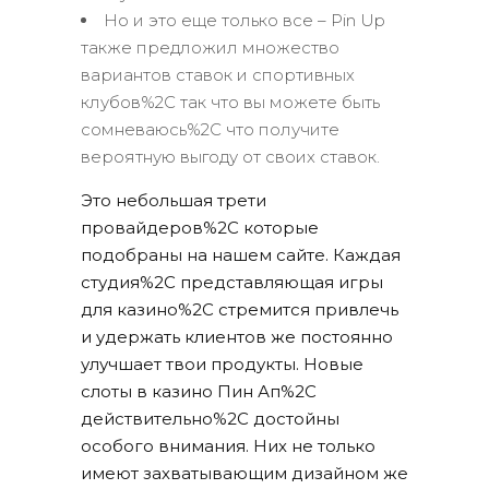
Но и это еще только все – Pin Up
также предложил множество
вариантов ставок и спортивных
клубов%2C так что вы можете быть
сомневаюсь%2C что получите
вероятную выгоду от своих ставок.
Это небольшая трети
провайдеров%2C которые
подобраны на нашем сайте. Каждая
студия%2C представляющая игры
для казино%2C стремится привлечь
и удержать клиентов же постоянно
улучшает твои продукты. Новые
слоты в казино Пин Ап%2C
действительно%2C достойны
особого внимания. Них не только
имеют захватывающим дизайном же