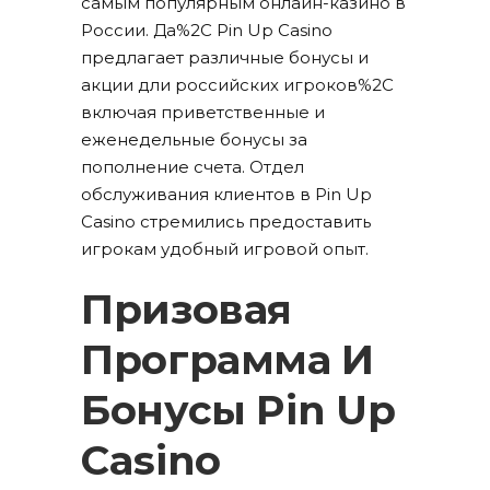
самым популярным онлайн-казино в
России. Да%2C Pin Up Casino
предлагает различные бонусы и
акции дли российских игроков%2C
включая приветственные и
еженедельные бонусы за
пополнение счета. Отдел
обслуживания клиентов в Pin Up
Casino стремились предоставить
игрокам удобный игровой опыт.
Призовая
Программа И
Бонусы Pin Up
Casino