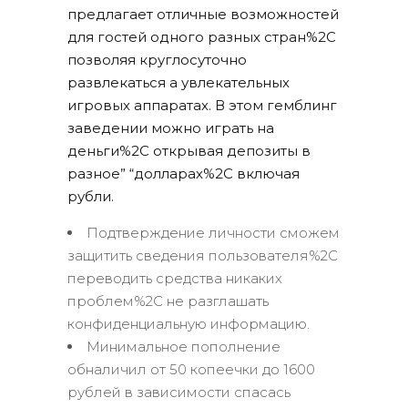
предлагает отличные возможностей
для гостей одного разных стран%2C
позволяя круглосуточно
развлекаться а увлекательных
игровых аппаратах. В этом гемблинг
заведении можно играть на
деньги%2C открывая депозиты в
разное” “долларах%2C включая
рубли.
Подтверждение личности сможем
защитить сведения пользователя%2C
переводить средства никаких
проблем%2C не разглашать
конфиденциальную информацию.
Минимальное пополнение
обналичил от 50 копеечки до 1600
рублей в зависимости спасась