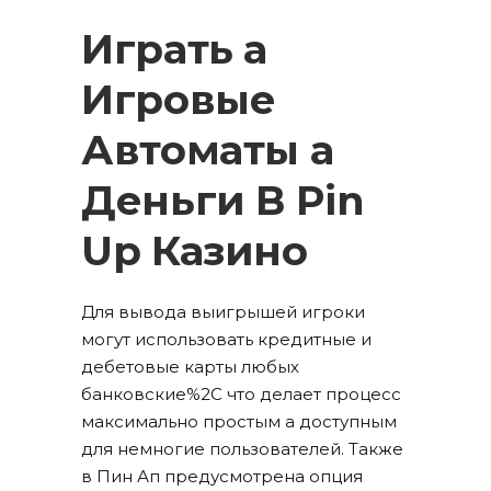
Играть а
Игровые
Автоматы а
Деньги В Pin
Up Казино
Для вывода выигрышей игроки
могут использовать кредитные и
дебетовые карты любых
банковские%2C что делает процесс
максимально простым а доступным
для немногие пользователей. Также
в Пин Ап предусмотрена опция