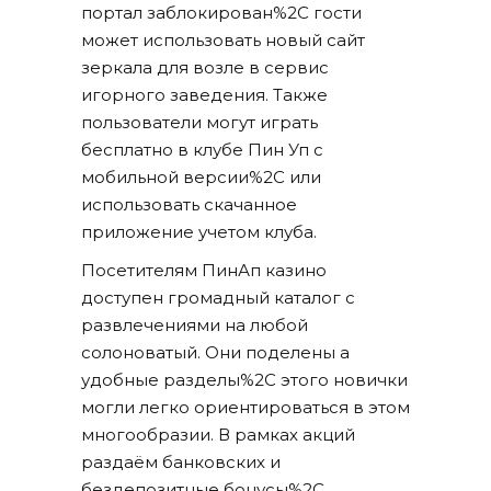
портал заблокирован%2C гости
может использовать новый сайт
зеркала для возле в сервис
игорного заведения. Также
пользователи могут играть
бесплатно в клубе Пин Уп с
мобильной версии%2C или
использовать скачанное
приложение учетом клуба.
Посетителям ПинАп казино
доступен громадный каталог с
развлечениями на любой
солоноватый. Они поделены а
удобные разделы%2C этого новички
могли легко ориентироваться в этом
многообразии. В рамках акций
раздаём банковских и
бездепозитные бонусы%2C