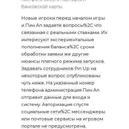
банковской карты.
Новые игроки перед началом игры
и Пин Ап задаете вопросы%2C что
связанная с реальными ставками. Их
интересуют экспериентальные
пополнения баланса%2C сроки
обработки заявки же другие
нюансы платного режима запусков.
Задавать сотрудников Pin Up на
некоторые вопрос опубликованы
чуть ниже. На указанный номер
телефона администрация Пин Ап
отправит данные для входа и
систему. Авторизация спустя
социальные сети%2C мессенджеры
или почтовые сервисы на игровом
портале не предусмотрена.