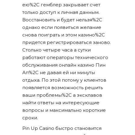
ею%2C гемблер закрывает счет
только доступ к личная данным.
Восстановить и будет нельзя%2C
однако если появиться желание
снова поиграть и этом казино%2C
придется регистрироваться заново.
Столько четыре часа а сутки
работают операторы технического
обслуживания онлайн казино Пин
Ап%2C не давая ей ни минуты
отдыха. По этой потому у клиентов
появляется возможность решить
ваши проблемы%2C а эксклавов
найти ответы на интересующие
вопросы и максимально короткие
сроки.
Pin Up Casino быстро становится