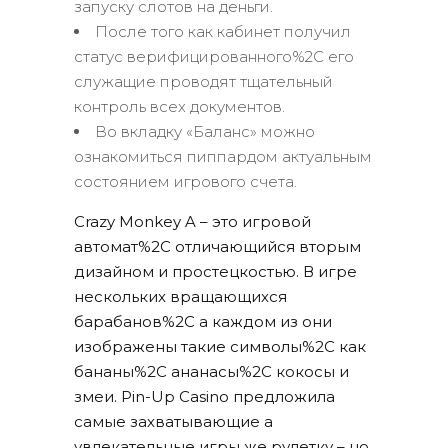
запуску слотов на деньги.
После того как кабинет получил
статус верифицированного%2C его
служащие проводят тщательный
контроль всех документов.
Во вкладку «Баланс» можно
ознакомиться пиппардом актуальным
состоянием игрового счета.
Crazy Monkey A – это игровой
автомат%2C отличающийся вторым
дизайном и простецкостью. В игре
нескольких вращающихся
барабанов%2C а каждом из они
изображены такие символы%2C как
бананы%2C ананасы%2C кокосы и
змеи. Pin-Up Casino предложила
самые захватывающие а
увлекательные игры же рулетку – но