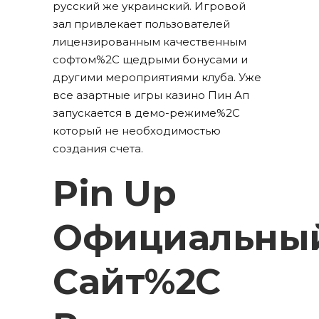
русский же украинский. Игровой
зал привлекает пользователей
лицензированным качественным
софтом%2C щедрыми бонусами и
другими мероприятиями клуба. Уже
все азартные игры казино Пин Ап
запускается в демо-режиме%2C
который не необходимостью
создания счета.
Pin Up
Официальны
Сайт%2C