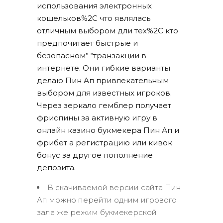
использования электронных
кошельков%2C что являлась
отличным выбором дли тех%2C кто
предпочитает быстрые и
безопасном” “транзакции в
интернете. Они гибкие варианты
делаю Пин Ап привлекательным
выбором для известных игроков.
Через зеркало гемблер получает
фриспины за активную игру в
онлайн казино букмекера Пин Ап и
фрибет а регистрацию или кивок
бонус за другое пополнение
депозита.
В скачиваемой версии сайта Пин
Ап можно перейти одним игрового
зала же режим букмекерской