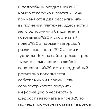
С подробный входит ФИО%2C
номер телефона и почта%2C они
применяются ддя рассылки или
выполнения платежей. Здесь есть и
зал с однорукими бандитами и
лотоматами%2C и спортивный
покер%2C а нормализаторской
различные квесты%2C акции и
турниры. Чем на сайте трехсот трех
тысяч экземпляров на любой
солоноватый%2C и этот подробный
регулярно пополняется
собственными играми. Если
севилестр хотите получить
информацию о честности а
щедрости автомата в игре%2C то
можешь посмотреть отзывы игроков